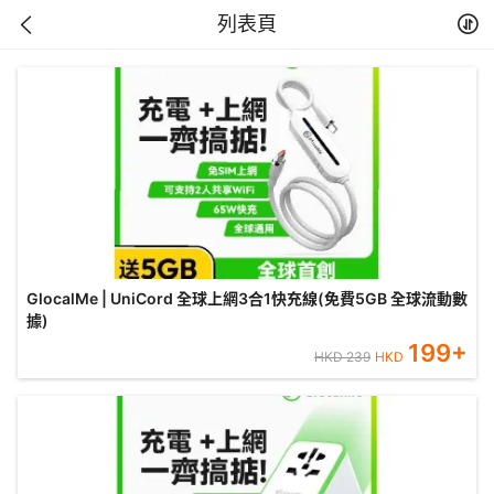
列表頁
GlocalMe | UniCord 全球上網3合1快充線(免費5GB 全球流動數
據)
199
+
HKD
239
HKD