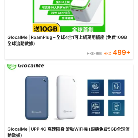
GlocalMe | RoamPlug – 全球4合1可上網萬用插座 (免費10GB
全球流動數據)
499
+
HKD
699
HKD
GlocalMe | UPP 4G 高速隨身 流動WiFi機 (跟機免費5GB全球流
動數據)