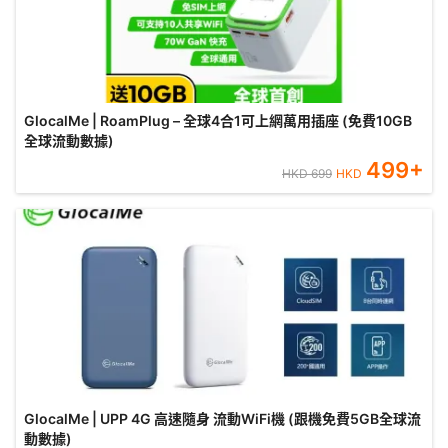
GlocalMe | RoamPlug – 全球4合1可上網萬用插座 (免費10GB
全球流動數據)
499
+
HKD
699
HKD
GlocalMe | UPP 4G 高速隨身 流動WiFi機 (跟機免費5GB全球流
動數據)