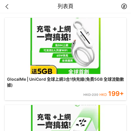
列表頁
GlocalMe | UniCord 全球上網3合1快充線(免費5GB 全球流動數
據)
199
+
HKD
239
HKD