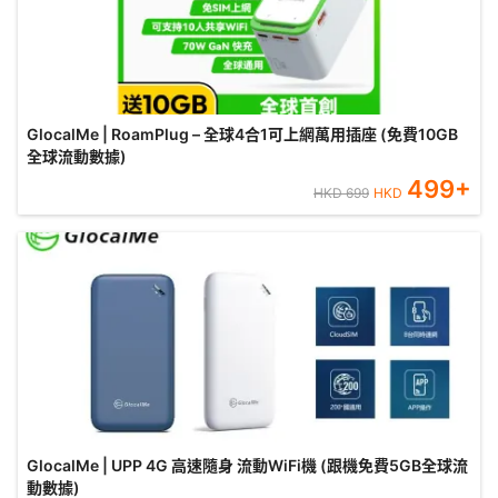
GlocalMe | RoamPlug – 全球4合1可上網萬用插座 (免費10GB
全球流動數據)
499
+
HKD
699
HKD
GlocalMe | UPP 4G 高速隨身 流動WiFi機 (跟機免費5GB全球流
動數據)