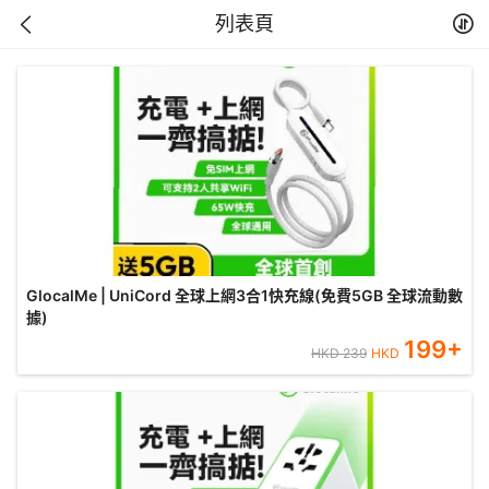
列表頁
GlocalMe | UniCord 全球上網3合1快充線(免費5GB 全球流動數
據)
199
+
HKD
239
HKD