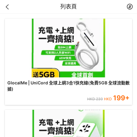
列表頁
GlocalMe | UniCord 全球上網3合1快充線(免費5GB 全球流動數
據)
199
+
HKD
239
HKD