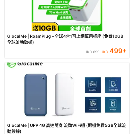
GlocalMe | RoamPlug – 全球4合1可上網萬用插座 (免費10GB
全球流動數據)
499
+
HKD
699
HKD
GlocalMe | UPP 4G 高速隨身 流動WiFi機 (跟機免費5GB全球流
動數據)