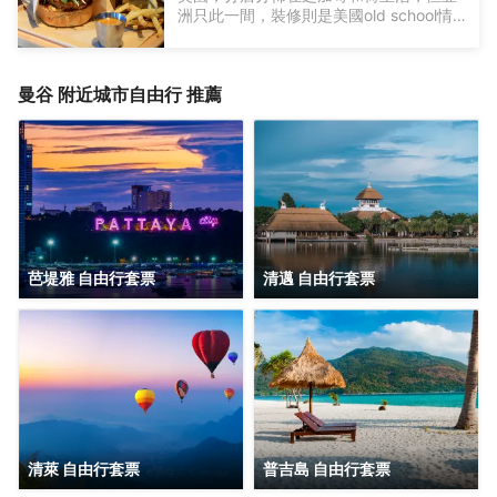
洲只此一間，裝修則是美國old school情
Bangkok)
懷。餐廳主要提供巨型size漢堡包，可用
不同的材料隨意組合，而且24小時營業，
無論何時都可以吃到。餐廳曾推出泰式豬
曼谷
附近城市自由行 推薦
肉碎漢堡包加上一杯泰式甜茶，組合泰好
味、豬柳型三文魚漢堡包等。除了漢堡包
外，還有沙律、雞翼、甜品。 (＊以上景
點為建議性質，團友可於自由活動時間按
喜好自行購票前往。Address: Pullman
Bangkok Hotel G (188 Silom Road,
Suriyawongse, Bangrak Bangkok,
△羅漢殿，水中佛殿，巧妙融合泰、緬、
Thailand))
中建築風格，供奉眾多羅漢像和彌勒佛，
視覺獨特。
芭堤雅 自由行套票
清邁 自由行套票
清萊 自由行套票
普吉島 自由行套票