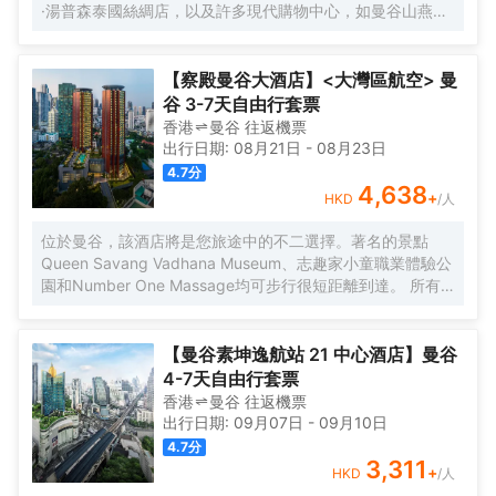
·湯普森泰國絲綢店，以及許多現代購物中心，如曼谷山燕生
活商場、是隆購物中心、中央世界商業中心、MBK、暹羅百
麗宮商業中心及帕蓬夜市。此外，從酒店還可以欣賞侖皮尼
公園的綠色風景。並且，這裏的溝通也非常方便，離MRT山
【察殿曼谷大酒店】<大灣區航空> 曼
燕站及BTS沙拉鈴站很近。
谷 3-7天自由行套票
香港
曼谷
往返
機票
出行日期:
08月21日
-
08月23日
4.7
分
4,638
+
HKD
/人
位於曼谷，該酒店將是您旅途中的不二選擇。著名的景點
Queen Savang Vadhana Museum、志趣家小童職業體驗公
園和Number One Massage均可步行很短距離到達。 所有
極具特色的客房都配備有熨衣設備、房內保險箱和空調，讓
您感受到更加貼心細緻的入住體驗。服務人員會提前為您準
備好瓶裝水，以滿足您的飲水需求。倘若您在忙碌的一天後
【曼谷素坤逸航站 21 中心酒店】曼谷
想在自己的客房內放鬆，提供拖鞋和吹風機的客房浴室是不
4-7天自由行套票
錯的選擇。酒店設有咖啡廳，您可在這裏放鬆身心，享受貼
香港
曼谷
往返
機票
心的服務。旅客想要在自己的房間邊聽音樂邊享受美食，衹
出行日期:
09月07日
-
09月10日
需呼叫送餐服務。如果您覺得在入住飲食方面僅限於此，那
4.7
分
不妨去看看附近Nahm（東南亞菜）、Sorn（ศรณ์）（東南
3,311
+
HKD
/人
亞菜）和Le Normandie by Alain Roux（西餐）絡繹不絕的