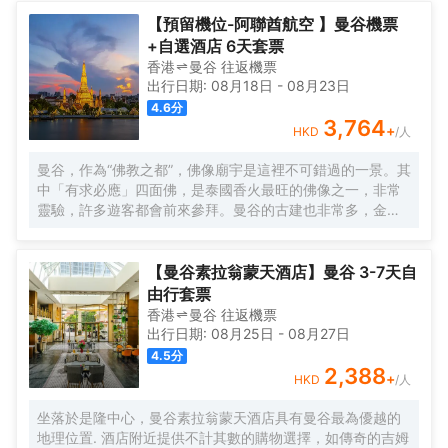
【預留機位-阿聯酋航空 】曼谷機票
+自選酒店 6天套票
香港
曼谷
往返
機票
出行日期:
08月18日
-
08月23日
4.6
分
3,764
+
HKD
/人
曼谷，作為“佛教之都”，佛像廟宇是這裡不可錯過的一景。其
中「有求必應」四面佛，是泰國香火最旺的佛像之一，非常
靈驗，許多遊客都會前來參拜。曼谷的古建也非常多，金碧
輝煌的大皇宮就是其中的代表，很有泰國民族特色和皇家風
範。此外，來到泰國可以看一場精彩的人妖表演和泰拳，體
驗一下傳統泰式「馬殺雞」的古法按摩，或者與大象來一次
【曼谷素拉翁蒙天酒店】曼谷 3-7天自
親密接觸，感受這座熱帶的城市獨特風情。 每年4月的宋幹
由行套票
節，是泰國的傳統新年，人們在參拜寺院、浴佛儀式之後會
香港
曼谷
往返
機票
舉行熱鬧的潑水慶祝，考山路和是隆路的慶祝最為瘋狂。 12
出行日期:
08月25日
-
08月27日
月的水燈節也是一年一度的盛會，人們在河邊漂放水燈，湄
4.5
分
南河畔、朱拉隆功大學和藍毘尼公園等地尤其熱鬧，還會有
2,388
+
HKD
/人
水燈小姐選美、歌唱比賽、戲劇表演等活動。
坐落於是隆中心，曼谷素拉翁蒙天酒店具有曼谷最為優越的
地理位置. 酒店附近提供不計其數的購物選擇，如傳奇的吉姆