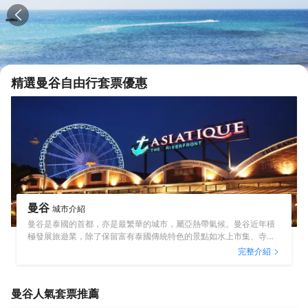
精選
曼谷
自由行套票優惠
曼谷
城市介紹
曼谷是泰國的首都，亦是最繁華的城市，屬亞熱帶氣候。曼谷近年積
極發展旅遊業，除了保留富有泰國傳統特色的景點如水上市集、寺
廟、另類表演外，亦用心打造更多元化的賣點如酒店Spa、地道夜
完整介紹
市、大型購物商場、主題樂園等。另外配合香港人熱捧的泰式滋味美
食，無論是親子家庭樂還是朋友情侶結伴出遊都是理想的自由行目的
地。
曼谷
人氣套票推薦