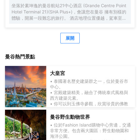
人流吧！黃咖喱藍螃蟹、布吉2度慢煮七彩龍蝦和香橙可麗餅
坐落於素坤逸的曼谷航站21中心酒店 (Grande Centre Point
分別是每家為您精心推薦的美食。 酒店種類繁多的休閑設施
Hotel Terminal 21)(SHA Plus+)，會讓您在曼谷 擁有別樣的
能為每一位下榻於此的您創造多元化的休閑空間，這其中包
體驗，開展一段難忘的旅行。 酒店地理位置優越，駕車至隆
括室外泳池和按摩室。酒店配備有會議廳，可供旅客使用。
齊BTS高架鐵路站僅需1km 。除此之外，至素坤逸地鐵站只
酒店設有24小時前台諮詢服務，為下榻至此的您提供最貼心
需步行前往。旅客們會發現牛仔街、班坎姆希安博物館和
的行程安排。
Divana Spa距離酒店都不遠。酒店佔盡地理之宜，湯之森日
展開
式温泉館、曼谷人造衝浪樂園和杰特寧醫院離此都很近。酒
吧旨在為旅客和您的朋友提供一處消遣的場所。
曼谷
熱門景點
大皇宮
• 泰國著名歷史建築群之一，位於曼谷市
中心。
• 宮殿建築精美，融合了傳統泰式風格與
西方建築元素。
• 你可以到玉佛寺參觀，欣賞珍貴的佛教
文物和藝術品。
• 不僅是泰國皇室的象徵，更是泰國歷史
曼谷野生動物世界
文化的縮影。要了解泰國歷史與宗教遺
• 位於Fashion Island購物中心旁邊，交通
產，這裡是必訪目的地。
非常方便。包含兩大園區：野生動物園和
海洋公園。