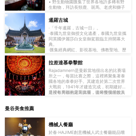
• 野生動物園匯集了世界各地許多稀有野
生動物，拜訪長頸鹿、斑馬、老虎和獅子
的家園，
• 海洋公園裡的表演包括海豚、海獅等以
暹羅古城
及一些泰國的民俗表演。
·「千年暹羅，古城一日」。
·泰國九世皇御授文化遺產，泰國九世皇攜
同英國伊麗莎白女皇御駕親臨主持開幕大
典。
·匯集經典網紅、影視基地、佛教聖地、歷
△ 令人驚嘆的建築廣受喜愛
史古蹟、民俗文化、水上市集於一身。
·歷經半個多世紀耗資數百億雕琢的文化瑰
拉差達慕拳擊館
寶、永不竣工的泰國奇觀
Rajadamnern是曼穀當地很出名的比賽場
所之一，每當比賽之際，這裡將聚集著泰
△可愛的動物們
國各地的泰拳好手。其建造於第二次世界
大戰前，1941年才建造完成，初期建好時
是沒有房頭的露天廣場，後來慢慢的改裝
這裡每周都有定期比賽，這時整個場館人
並跟上時代步伐，現在的 Rajadamnern泰
聲鼎沸，座無虛席，許多狂熱粉絲更喜歡
拳廣場已經是一個頗具象徵意義的場地。
站著看比賽，這樣可以盡情感受現場熱血
曼谷
美食推薦
沸騰的氛圍。異地遊客若不懂泰拳的魅力
△ 璀璨奪目
所在，也許不能理解他們的瘋狂。
這是一場非常暴力血腥的比賽，真打無
假，毫無作秀成分，許多熱血青年遠道而
機械人餐廳
△ 你會遇到宏偉的宮殿和美麗的寺廟，它
來，為的就是來此地看一場真正的泰拳比
們就位於你在泰國所真實看到的
賽。"
於春‧HAJIME創意機械人武士餐廳能品嚐
△精彩的海豚表演