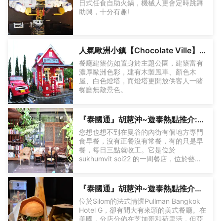
日式任食自助火鍋，機械人更會定時跳舞
助興，十分有趣!
人氣歐洲小鎮【Chocolate Ville】特色餐廳
餐廳建築仿如置身於主題公園，建築富有
濃厚歐洲色彩，建有木製風車、顏色木
屋、白色燈塔，而燈塔更開放供客人一睹
餐廳無敵景色。
『泰國通』胡慧沖~遊泰熱點推介:藝廊外的早餐GASTRO 1/6@RMA
您想也想不到在曼谷的內街有個地方專門
食早餐，沒有正餐沒有常餐，有的只是早
餐，每日三點就收工。它是位於
sukhumvit soi22 的一間餐店，位於藝術
△大魚神，魚神環繞，中間坐落著因陀羅
展覽館外面，大樹合抱，有鞦韆和簡單有
神的宮殿，宮殿內部的牆壁由精美的孔雀
氣氛的座椅。這裡的感覺就像secret
雕塑和手工壁畫組成，給人一種身臨其境
garden一樣，可以與朋友吹吹風，聊聊
的感覺。
『泰國通』胡慧沖~遊泰熱點推介：點止漢堡包店 25 Degrees Restaurant
天，享受一下遊閒時光! (＊以上景點為建
位於Silom的法式情懷Pullman Bangkok
議性質，團友可於自由活動時間按喜好自
Hotel G，卻有間大有來頭的美式餐廳。在
行購票前往。Address: 238 Soi
美國，分店分佈在芝加哥和荷里活，但亞
Sainamthip 2, Sukhumvit soi 22,