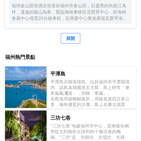
福州倉山凱悅酒店坐落於福州市倉山區，以靈秀的烏龍江為
伴，逶迤的旗山為幕，緊臨海峽奧林匹克體育中心，距海峽
會展中心僅需20分鐘車程，距商業中心萬達廣場及愛琴海購
物中心僅需10分鐘車程，交通十分便利。 酒店設計靈感來源
於閩中園林及當地傳統院落建築特色，以福州市花“茉莉花”為
設計主題，設有中央花園及沿江慢跑步道，是一座傳統與現
展開
代設計結合的藝術宅邸。 酒店擁有不同設計風格的客房和套
房，裝飾風格處處體現着福州古城的文化底藴，透過寬敞明
亮的落地窗，絕大多數客房可欣賞到壯麗遼闊的烏龍江景和
福州
熱門景點
不遠處的旗山風貌。您可於3間各具特色的風味餐廳及酒吧體
驗凱悅久負盛名的美食體驗，又可於室內江景恒温泳池和健
平潭島
身中心盡情放鬆。超過2629平方米的會議宴會空間，包含享
有自然採光的1200平方米大宴會廳和8間多功能廳，以及靈
平潭島亦稱海壇島，位於福州市平潭縣境
動多樣的空間如：室內車展空間、戶外草坪、空中花園等為
內。該島為我國第五大島，島上時常「東
來嵐氣瀰漫」，別稱「東嵐」。
會議活動帶來更多可能。
全島海岸線蜿蜒曲折，岸線長達四百多公
里，擁有優質的沙灘。島上名勝古蹟眾
多，包括三十六腳湖、石牌洋礁、仙人
井、一片瓦、殼丘頭遺址等，還有龍鳳頭
三坊七巷
度假村、壇南灣海濱浴場等休閒場所，是
平潭島北、東、南三面有長江澳、海壇
"三坊七巷"地處福州市中心，是南後街兩
濱海旅遊度假的勝地。
灣、壇南灣三大海濱沙灘，沙質細白，海
旁從北到南依次排列的十條坊巷的概
水清澈湛藍，相互連接，背後有蔥鬱的防
稱。"三坊"是：衣錦坊、文儒坊、光祿
護林帶，海上有島嶼岩礁，景觀十分宜