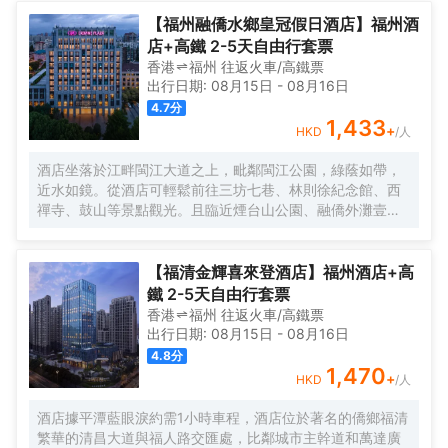
【福州融僑水鄉皇冠假日酒店】福州酒
店+高鐵 2-5天自由行套票
香港
福州
往返
火車/高鐵票
出行日期:
08月15日
-
08月16日
4.7
分
1,433
+
HKD
/人
酒店坐落於江畔閩江大道之上，毗鄰閩江公園，綠蔭如帶，
近水如鏡。從酒店可輕鬆前往三坊七巷、林則徐紀念館、西
禪寺、鼓山等景點觀光。且臨近煙台山公園、融僑外灘壹
號、愛琴海購物公園、倉山萬達廣場、福州海峽奧林匹克體
育中心、福建大劇院，可為您提供便捷的生活、娛樂和購物
選擇。
【福清金輝喜來登酒店】福州酒店+高
鐵 2-5天自由行套票
香港
福州
往返
火車/高鐵票
出行日期:
08月15日
-
08月16日
4.8
分
1,470
+
HKD
/人
酒店據平潭藍眼淚約需1小時車程，酒店位於著名的僑鄉福清
繁華的清昌大道與福人路交匯處，比鄰城市主幹道和萬達廣