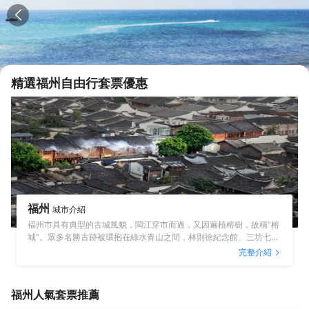
精選
福州
自由行套票優惠
福州
城市介紹
福州市具有典型的古城風貌，閩江穿市而過，又因遍植榕樹，故稱“榕
城”。眾多名勝古跡被環抱在綠水青山之間，林則徐紀念館、三坊七
巷、金山寺等具有深厚文化內涵的歷史遺跡與福州雲頂、鼓山等自然
完整介紹
風光交相輝映，讓你賞美景曉文化都不誤。福州的美食更加吸引人，
除了大名鼎鼎的閩菜之首佛跳牆，福州還有鮮美碩大的魚丸、鮮美剔
透的肉燕等諸多小吃，海壇島上的海鮮大排檔和海鮮燒烤更是新鮮美
福州
人氣套票推薦
味，讓你味蕾大動。