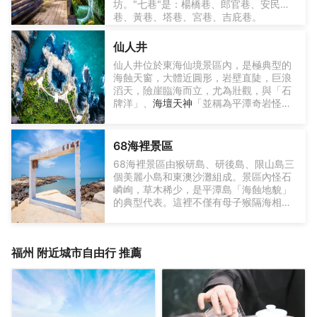
坊。"七巷"是：楊橋巷、郎官巷、安民
人。
島外交通
巷、黃巷、塔巷、宮巷、吉庇巷。
高鐵：福州南站至平潭站僅需40分鐘。
"誰知五柳孤松客，卻住三坊七巷間"，這
飛機+自駕：福州長樂機場租車自駕約1.5
是一整片的古民居，它從明朝開始初建，
小時，跨海大橋沿途風光壯麗。
仙人井
經過明清兩代數百年的歷史，大部分建築
渡輪：從福州馬尾港乘船，適合時間充裕
仙人井位於東海仙境景區內，是極典型的
仍保存完好，街區裏面有許多名人故居，
的遊客。
海蝕天窗，大體近圓形，岩壁直陡，巨浪
還有個民俗博物館。
島內交通
滔天，險崖臨海而立，尤為壯觀，與「石
俗話説，要了解一座城市並不一定要走遍
租車/電動車：景點分散，推薦租車自駕或
牌洋」、
海壇天神
「並稱為平潭奇岩怪石
這座城市的大街小巷，可以選擇一條老
電動車騎行（經典路線：龍王頭沙灘→長
三絕。這裡以其深邃的天然井狀地貌而得
街，慢慢悠悠地行走其間，
江澳→壇南灣）56。
名，傳說中這裡曾是仙人修煉的地方，因
避坑提示：共享電動車僅適合市區短途；
而增添了一層神秘色彩。遊客可以沿著步
走過三坊七巷的同時，你也走近了福州。
68海裡景區
出租車不打錶，建議提前議價。
道深入景區，欣賞到壯觀的岩壁和清澈的
電動車出行請注意安全。
68海裡景區由猴研島、研後島、限山島三
泉水，感受大自然的鬼斧神工。這裡的寧
個美麗小島和東澳沙灘組成。景區內怪石
靜與美麗讓人流連忘返，是一個遠離城市
嶙峋，草木稀少，是平潭島「海蝕地貌」
喧囂、放鬆身心的理想之地。」
的典型代表。這裡不僅有母子猴隔海相望
的動人傳說，還有象徵著兩岸情深的「墨
水石柱」、寓意著鄉愁與期盼的「兩岸同
心窗」和「望歸石」，以及體現兩岸一家
福州
附近城市自由行 推薦
親的「兩岸同心石」等文化景點。遊客可
以在此感受山盟海誓、海枯石爛的浪漫情
節，體驗原生態、淳樸的海島風情。景區
配備了完善的旅遊設施，遊客可以乘坐巴
士或自駕前往，步行或乘坐觀光車遊覽。