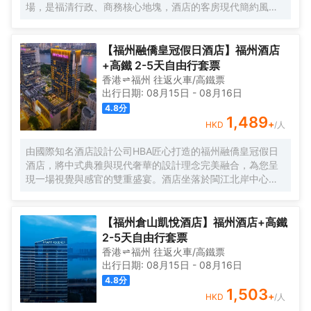
場，是福清行政、商務核心地塊，酒店的客房現代簡約風空
間感十足，浴室擁有獨立的淋浴間和浴缸，配備標準的洗浴
用品，能為客人帶來輕鬆舒適的入住體驗。
【福州融僑皇冠假日酒店】福州酒店
+高鐵 2-5天自由行套票
香港
福州
往返
火車/高鐵票
出行日期:
08月15日
-
08月16日
4.8
分
1,489
+
HKD
/人
由國際知名酒店設計公司HBA匠心打造的福州融僑皇冠假日
酒店，將中式典雅與現代奢華的設計理念完美融合，為您呈
現一場視覺與感官的雙重盛宴。酒店坐落於閩江北岸中心地
帶的中央商務區融僑中心，依傍風光旖旎的閩江而建，地理
位置得天獨厚。超過60%的客房享有180度一線江景，秀麗
怡人的閩江風光盡收眼底。 融僑文化藝術中心、閩江公園近
【福州倉山凱悅酒店】福州酒店+高鐵
在身旁，萬象城、蘇寧寶龍商圈咫尺之遙；僅15分鐘車程，
2-5天自由行套票
便可抵達充滿閩文化底藴的三坊七巷、見證八閩商貿輝煌的
香港
福州
往返
火車/高鐵票
上下杭歷史街區，以及充滿文藝氣息的煙台山公園。
出行日期:
08月15日
-
08月16日
4.8
分
1,503
+
HKD
/人