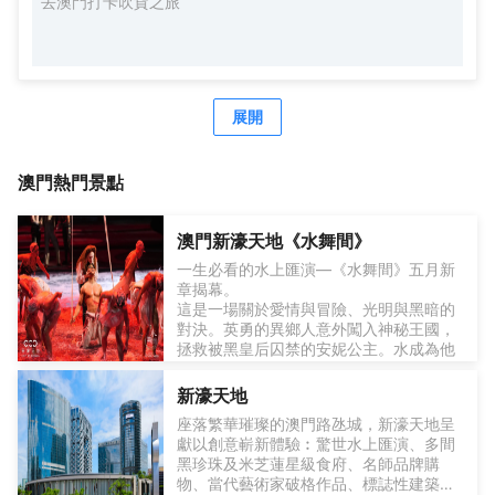
去澳門打卡吹貨之旅
展開
澳門
熱門景點
澳門新濠天地《水舞間》
一生必看的水上匯演—《水舞間》五月新
章揭幕。
這是一場關於愛情與冒險、光明與黑暗的
對決。英勇的異鄉人意外闖入神秘王國，
拯救被黑皇后囚禁的安妮公主。水成為他
們的聯結，見證了由愛與勇氣催生而出的
奇跡。
重新構思的《水舞間》是由佩帕里尼工作
新濠天地
室（Peparini Studios）藝術總監朱利亞
座落繁華璀璨的澳門路氹城，新濠天地呈
諾‧佩帕里尼先生（Mr. Giullano
獻以創意嶄新體驗︰驚世水上匯演、多間
Peparini）親自操刀，並與Our Legacy
黑珍珠及米芝蓮星級食府、名師品牌購
Creations團隊共同製作而成。《水舞間》
水舞傳奇回歸，盡在新濠天地。
物、當代藝術家破格作品、標誌性建築巨
融合高空雜技、戲劇化敘事與最先進的水