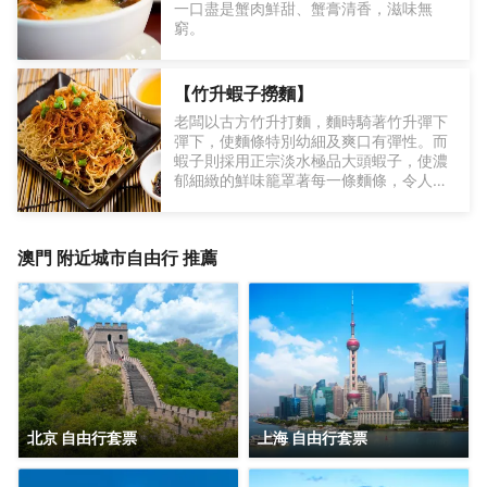
一口盡是蟹肉鮮甜、蟹膏清香，滋味無
珠寶區、美妝及香水區等，以滿足世界各
窮。
地旅客的購物體驗。
△ 采用先進的技術建造，造型獨特
【竹升蝦子撈麵】
老闆以古方竹升打麵，麵時騎著竹升彈下
彈下，使麵條特別幼細及爽口有彈性。而
蝦子則採用正宗淡水極品大頭蝦子，使濃
△ 適合不同年齡層的多種刺激項目，等您
郁細緻的鮮味籠罩著每一條麵條，令人回
來挑戰
味無窮。
到澳門旅遊，總不能錯過城中著名地標澳
門旅遊塔! 我們不單是會展場地，更是城中
澳門
附近城市自由行 推薦
玩樂、休閒、購物的好去處。先登上觀光
△ 夜晚的影匯之星光彩奪目
廊，在 360 度澳門全景下自拍，再挑戰
Skypark Macau Tower 的笨豬跳、空中
漫步和百步登天！吃得講究的您，一定要
試試我們的得獎餐廳：360°旋轉餐廳自助
餐、皇家葡萄肴的正宗葡國美食、南湖明
月的高雅傳統粵菜 、Café on 4 的招牌香
濃咖啡和甜品……旅遊不少得買手信吧! 玩
具反鬥城、義莎的首間旗艦店、澳門佳作
北京 自由行套票
上海 自由行套票
的精品，琳琅滿目，不會讓您空手而回 !
△ 登上130米高空欣賞澳門落日美景
無論您想給小朋友一個樂而忘返的週末、
與朋友挑戰膽量、安排浪漫約會、或是帶