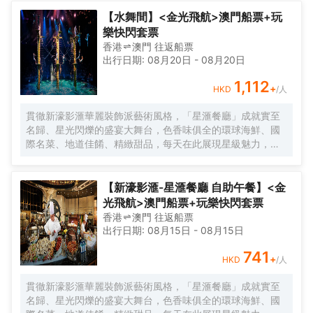
【水舞間】<金光飛航>澳門船票+玩
樂快閃套票
香港
澳門
往返
船票
出行日期:
08月20日
-
08月20日
1,112
+
HKD
/人
貫徹新濠影滙華麗裝飾派藝術風格，「星滙餐廳」成就實至
名歸、星光閃爍的盛宴大舞台，色香味俱全的環球海鮮、國
際名菜、地道佳餚、精緻甜品，每天在此展現星級魅力，為
您呈獻華美豐盛的自助餐體驗。
【新濠影滙-星滙餐廳 自助午餐】<金
光飛航>澳門船票+玩樂快閃套票
香港
澳門
往返
船票
出行日期:
08月15日
-
08月15日
741
+
HKD
/人
貫徹新濠影滙華麗裝飾派藝術風格，「星滙餐廳」成就實至
名歸、星光閃爍的盛宴大舞台，色香味俱全的環球海鮮、國