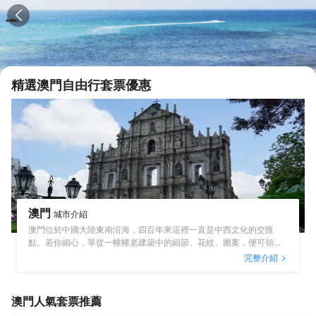
精選
澳門
自由行套票優惠
澳門
城市介紹
澳門位於中國大陸東南沿海，四百年來這裡一直是中西文化的交匯
點。若你細心，單從一幢幢老建築中的細節、花紋、圖案，便可領會
其中西融合的文化精髓。特別是在歷史城區中，那些存活至今、依舊
完整介紹
生命旺盛的老建築，正是澳門文化遺產生命延續的奧秘。 澳門的面積
不大，僅有29.2平方公里，但卻因為它的美食、古建築和夜生活吸引
無數遊人前來。
澳門
人氣套票推薦