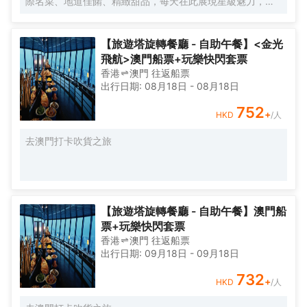
際名菜、地道佳餚、精緻甜品，每天在此展現星級魅力，為
您呈獻華美豐盛的自助餐體驗。
【旅遊塔旋轉餐廳 - 自助午餐】<金光
飛航>澳門船票+玩樂快閃套票
香港
澳門
往返
船票
出行日期:
08月18日
-
08月18日
752
+
HKD
/人
去澳門打卡吹貨之旅
【旅遊塔旋轉餐廳 - 自助午餐】澳門船
票+玩樂快閃套票
香港
澳門
往返
船票
出行日期:
09月18日
-
09月18日
732
+
HKD
/人