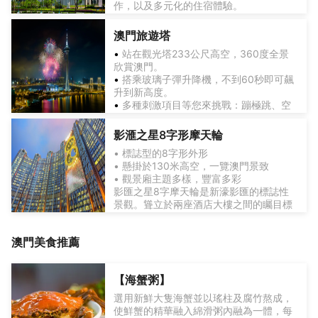
作，以及多元化的住宿體驗。
特效科技。以引人入勝的視覺奇觀與澎湃
精彩娛樂：新濠天地為您提供千變萬化的
活力，再次點燃觀眾的感官想像，開啟一
娛樂選擇，務求讓所有賓客也能盡情享
場前所未有的史詩級水上探險。
澳門旅遊塔
樂。精彩的娛樂項目包括壯觀的水上匯演
•
站在觀光塔233公尺高空，360度全景
「水舞間」，將新濠天地打造為精彩無限
欣賞澳門。
的娛樂世界。
•
搭乘玻璃子彈升降機，不到60秒即可飆
豪華住宿：度假勝地矚目之處正是一眾特
升到新高度。
色酒店，包括由已故建築大師劄哈‧哈蒂女
•
多種刺激項目等您來挑戰：蹦極跳、空
爵士操刀設計的全球首座自由形態外骨骼
中漫步和百步登天。
結構建築「摩珀斯」；榮獲福布斯五星酒
店及水療大獎的「頤居」；躍變升級中的
影滙之星8字形摩天輪
迎尚酒店，以及譽滿全球的澳門君悅酒
• 標誌型的8字形外形
店，每一家都至臻完美，細節一絲不苟，
• 懸掛於130米高空，一覽澳門景致
無與倫比。
• 觀景廂主題多樣，豐富多彩
影匯之星8字摩天輪是新濠影匯的標誌性
美食佳餚：新濠天地為您提供一系列食
景觀。聳立於兩座酒店大樓之間的矚目標
府、咖啡廳及多個輕鬆休閒的酒吧及酒
誌「影匯之星」設計概念源自好萊塢巨製
廊。綜合度假區內的特色餐飲包括黑珍珠
之震撼場景，恍如兩顆熾熱行星沖擊大樓
及米芝蓮三星殿堂級粵菜食府「譽瓏
澳門
美食推薦
外墻，留下了一個近乎完整的「8」字。
軒」、米芝蓮兩星法式料理餐廳「杜卡斯
「影匯之星」有17個復古科幻為主題的觀
餐廳」、法式小酒館「風雅廚」和高級當
時尚購物：DFS 旗下 T 廣場新濠天地店，
△ 站在233公尺高空，360°遠眺，澳門全
景廂，每個包廂可容納多達10人。
代中菜廳「天頤｣。由名廚們呈獻的美食國
精選自世界品牌的產品，別出心裁的零售
景盡收眼底
【海蟹粥】
度以至輕鬆隨意的餐飲服務，新濠天地可
環境、為求照顧到旅客每個需要。店內設
選用新鮮大隻海蟹並以瑤柱及腐竹熬成，
按不同場合及需要，全面迎合不同口味的
有鞋履沙龍專區、為紳士而設的腕表及威
使鮮蟹的精華融入綿滑粥內融為一體，每
賓客。
士卡店、高級女裝區、男士專區、腕表及