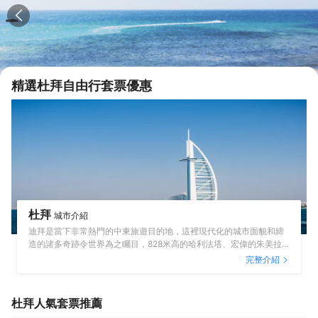
精選
杜拜
自由行套票優惠
杜拜
城市介紹
迪拜是當下非常熱門的中東旅遊目的地，這裡現代化的城市面貌和締
造的諸多奇跡令世界為之矚目，828米高的哈利法塔、宏偉的朱美拉
棕櫚島成為迪拜的地標。迪拜城市區域的一邊是海，另一邊是沙漠，
完整介紹
這獨特地形讓前來的遊客可以體驗到更加多樣的娛樂項目。可以在朱
美拉海灘戲水曬日光浴，或者去沙漠乘坐熱氣球或者坐吉普車沖沙。
如果有足夠的預算，還可以入住迪拜的高檔酒店，享受獨特的奢華體
杜拜
人氣套票推薦
驗。