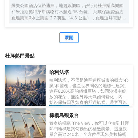
與朋友保持聯繫；有線頻道可滿足您的娛樂需求。配備淋浴
羅夫公園酒店位於迪拜，地處娛樂區，步行到杜拜樂高樂園
設施的私人浴室提供大花灑淋浴噴頭和吹風機。便利設施包
和米拉斯奧特萊斯購物村不超過 15 分鐘。 此環保認證酒店
括可存放筆記本電腦的保險箱和書桌；而且每天提供客房服
距離樂高®水上樂園 2.7 英里（4.3 公里），距離迪拜電影城
務。
4.5 英里（7.3 公里）。 您可享受室外游泳池和24 小時健身
中心等度假設施。此酒店還提供免費 WiFi、遊樂廳/遊戲室和
旅遊/票務服務。 您可以到餐廳享用一頓美餐；也可以去咖啡
展開
館吃些點心。或者可以待在房間裏，享受酒店的部分時段客
房送餐服務。每天 6:30 至 11:30 提供收費的歐陸式早餐。
特色服務/設施包括商務中心、乾洗/洗衣服務和24 小時前台
杜拜
熱門景點
服務。酒店設有收費的24 小時往返機場班車，此外還提供免
費自助停車。 空調客房提供LED 電視；您定能在旅途中找到
哈利法塔
家的舒適。提供免費無線網絡，方便您與朋友保持聯繫；有
線頻道可滿足您的娛樂需求。配備淋浴設施的私人浴室提供
哈利法塔，不僅是迪拜這座城市的概念“心
大花灑淋浴噴頭和吹風機。便利設施包括電話，以及可存放
臟”和靈魂，也是世界聞名的地標性建築。
這座828米高的鋼鐵巨塔，如同沙漠中綻
筆記本電腦的保險箱和書桌。
放的花朵，無論外界天氣如何變化，內部
始終保持四季如春的舒適氣候。遊客可以
在124層和125層的城市之巔，以及148層
的觀景台，享受無與倫比的城市全景，體
棕櫚島觀景台
驗站在世界之巔的震撼。
置身棕櫚島 The view，你可以欣賞到杜拜
熱門地標建築勾勒出的極緻美景。這座觀
景台高達240米，全方位呈現朱美拉棕櫚