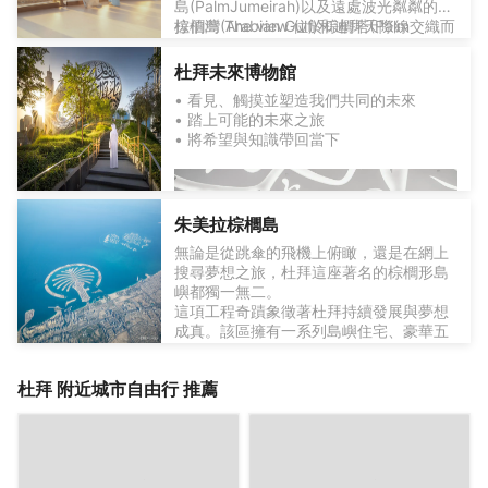
島(PalmJumeirah)以及遠處波光粼粼的阿
拉伯灣(Arabian Gulf)和迪拜天際線交織而
棕櫚島 The view 位於棕櫚塔(Palm
成的唯美畫卷。
Tower)第52層，同時設有咖啡館、展示棕
櫚島變遷的創意展覽互動水族館主題通道
杜拜未來博物館
以及一個禮品店。
124層
• 看見、觸摸並塑造我們共同的未來
乘坐雙層電梯以每秒 10 米的速度直接到
• 踏上可能的未來之旅
達 124 層！ 不到 60 秒，電梯就到達觀景
• 將希望與知識帶回當下
台，設有室外露台。 欣賞周圍酋長國的壯
麗景色，欣賞令人驚歎的 360 度全景。
瞭解有關這一建築奇蹟背後的設計和技術
的所有知識，同時使用甲板上的望遠鏡欣
賞這座城市的現代和歷史景觀。
朱美拉棕櫚島
無論是從跳傘的飛機上俯瞰，還是在網上
搜尋夢想之旅，杜拜這座著名的棕櫚形島
嶼都獨一無二。
這項工程奇蹟象徵著杜拜持續發展與夢想
成真。該區擁有一系列島嶼住宅、豪華五
星級度假村、時尚餐廳及別緻海灘俱樂
△互動展品：博物館設有一系列互動展
部，散發著精緻迷人的都市魅力。
品，讓參觀者體驗和接觸未來的技術和創
杜拜
附近城市自由行 推薦
朱美拉棕櫚島的首站推薦必定是位於外新
148層
新。
月形區域的亞特蘭蒂斯酒店，這座地標建
哈利法塔天空高達 555 米，堪稱迪拜具標
築即使非住客亦可欣賞其震撼建築設計，
誌性的目的地之一。 當您踏入哈利法塔
更能品嚐世界級美饌。
SKY 休息室時，您的旅程就開始了，您將
亞特蘭蒂斯水上樂園是度假村內的水上樂
被親自護送至專用電梯。 在內部，當您登
園，也是朱美拉棕櫚島上最熱門的景點之