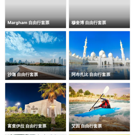
上 125 層時，您會驚歎於專門設計的投
一。這裡擁有數十種刺激的遊樂設施和滑
影。該觀景台分布在哈利法塔的 148、
水道、一片私密而美麗的海灘，還能通往
125 和 124 層。
失落空間水族館，絕對是全家出遊的理想
在亞特蘭蒂斯水上世界冒險樂園，您還可
目的地。
以乘坐杜拜熱氣球——一個繫留式氦氣
Margham 自由行套票
穆奎博 自由行套票
球，升至300米高空，將朱美拉棕櫚島和
整個杜拜市的壯麗景色盡收眼底。若想體
驗更奢華的享受，可預訂AURA空中泳池
另一個絕佳觀景點是位於朱美拉棕櫚島
△未來派建築：建築本身就是一件藝術
的日光浴床，在雲端泳池畔放鬆身心。
「樹幹」區域、高達240米的The View展
品，獨特的設計體現了博物館對未來的關
望台。空中之旅結束後，您還可前往棕櫚
注。 建築由七層樓組成，每層樓都有自己
島上的Nakheel商場探索各類商店與餐
的主題和展品。
廳。
您亦可租賃豪華遊艇，沿遼闊海岸線展開
郵輪之旅，或體驗刺激的快艇及滑水活
動。朱美拉棕櫚島「葉瓣」之間及「主
沙迦 自由行套票
阿布扎比 自由行套票
幹」沿岸的平靜水域，是划獨木舟及立式
划槳的熱門地點。
154層
富查伊拉 自由行套票
艾因 自由行套票
探索海拔在585米的休息室，設有令人振
奮的户外露台，您可以在雲中享用下午