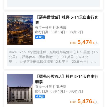
【羅弗世博城】杜拜 5-14天自由行套
票
香港
杜拜
往返
機票
出行日期:
08月13日
-
08月17日
4.6
分
5,474
+
HKD
/人
Rove Expo City位於迪拜，距離杜拜展覽中心 0.9 英里（1.5
公里），距離伊本白圖泰購物中心 10.1 英里（16.3 公
里）。 此酒店距離瑪麗娜海灘 12.8 英里（20.6 公里），距
離迪拜碼頭購物中心 14.3 英里（23 公里）。 一定要享受一
下室外游泳池、24 小時健身中心和自行車租賃等度假設施。
此酒店還提供免費 WiFi、宴會廳和自動售貨機。 您可以到餐
【羅弗公園酒店】杜拜 5-14天自由行
廳享用一頓美餐；也可去酒店的咖啡館吃些點心。您可以到
套票
酒吧/酒廊，點一杯喜歡的飲品，暢飲一番。每天 6:30 至
香港
杜拜
往返
機票
11:00 提供收費的歐陸式早餐。 特色服務/設施包括免費高速
出行日期:
08月13日
-
08月17日
有線上網、電腦站點和大堂免費報紙。設有收費的24 小時往
4.6
分
返機場班車。 有 331 間空調客房提供迷你吧和LED 電視；
5,476
+
HKD
/人
您定能在旅途中找到家的舒適。提供免費無線網絡，方便您