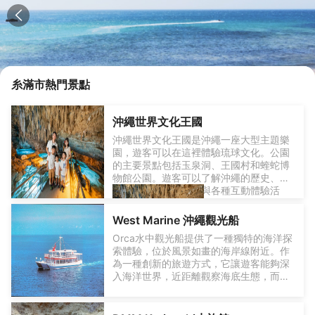
糸滿市
熱門景點
沖繩世界文化王國
沖繩世界文化王國是沖繩一座大型主題樂
園，遊客可以在這裡體驗琉球文化。公園
的主要景點包括玉泉洞、王國村和蝰蛇博
物館公園。遊客可以了解沖繩的歷史、文
化和自然風光，並參與各種互動體驗活
動。
West Marine 沖繩觀光船
Orca水中觀光船提供了一種獨特的海洋探
索體驗，位於風景如畫的海岸線附近。作
玉泉洞是一個巨大的天然鐘乳石洞穴，形
為一種創新的旅遊方式，它讓遊客能夠深
成於長達30萬年的歷史中。洞內擁有超過
入海洋世界，近距離觀察海底生態，而不
一百萬根鐘乳石，是日本最大的鐘乳石構
必進行潛水活動。船體設計巧妙，配備了
造之一，形成了奇特的景觀。
大型透明窗戶，使得海底的奇妙景觀盡收
眼底。在旅程中，遊客可以觀賞到豐富多