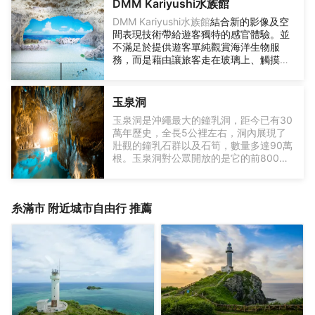
DMM Kariyushi水族館
樣的海洋生物，包括五彩斑斕的熱帶魚
DMM Kariyushi水族館
結合新的影像及空
群、優雅的海龜以及偶爾出現的海豚。船
間表現技術帶給遊客獨特的感官體驗。並
上的導遊會提供詳細的解說，幫助遊客了
不滿足於提供遊客單純觀賞海洋生物服
在琉球王國的城下町“王國村”，四座被認
解海洋生物的習性和海洋生態系統的複雜
務，而是藉由讓旅客走在玻璃上、觸摸生
定為國家級文化遺產的古老房屋已被遷建
性。
物、餵食等多樣化的活動體驗，以及設置
於此。在這裡，您可以體驗十餘種文化活
多處拍照打卡點等措施，讓人們不僅能用
動，包括織造、印染、琉球玻璃製作等。
眼睛看，還能以其他感官體驗館內的一
在“蝰蛇博物館公園”，您可以了解勺蛇的
玉泉洞
切。與動物以及海洋生物的零距離接觸體
生態環境，並觀賞各種爬行動物。
玉泉洞是沖繩最大的鐘乳洞，距今已有30
驗，是較大的特色，館內的每一個區域只
萬年歷史，全長5公裡左右，洞內展現了
保留少數圍欄、玻璃，較大限度地拉近旅
壯觀的鐘乳石群以及石筍，數量多達90萬
客與動物、海洋生物們的距離
。
根。玉泉洞對公眾開放的是它的前800米
每天，Viper都會表演用飯勺幣進行的滑稽
的景緻，洞裡氣候很涼快，在20度左右，
表演，其獨特有趣的內容總是能讓人開懷
所以遊覽玉泉洞可是一種清涼又賞心悅目
大笑。馴獸師幽默的解說甚至會讓你對兇
的享受呢。
猛的Snake Snake產生一絲憐憫。表演時
糸滿市
附近城市自由行 推薦
間為每日11:00、12:00、14:00、15:30
和16:30，每場約20分鐘。不容錯過的盛
大節慶巡遊表演「Eisa鼓舞」每天在Eisa
廣場舉行四場，時間分別為10:30、
12:30、14:30和16:00，時長約25分鐘。
伴隨著鼓聲和吶喊，最後以傳統的戲劇和
舞獅表演達到高潮。