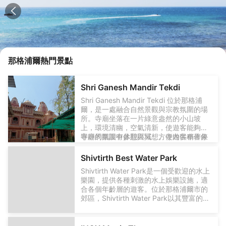
那格浦爾
熱門景點
Shri Ganesh Mandir Tekdi
Shri Ganesh Mandir Tekdi 位於那格浦
爾，是一處融合自然景觀與宗教氛圍的場
所。寺廟坐落在一片綠意盎然的小山坡
上，環境清幽，空氣清新，使遊客能夠在
寧靜的氛圍中參觀與冥想。寺內供奉著象
寺廟周圍設有休憩區域，方便遊客稍作停
頭神 Ganesh，雕刻精美，富有宗教藝術
留，感受寺廟的靜謐與神聖。Shri Ganesh
特色。沿著通往寺廟的石階緩步而上，遊
Mandir Tekdi 不僅吸引宗教信眾，也適合
Shivtirth Best Water Park
客可以欣賞到周圍的城市景致與鬱鬱蔥蔥
喜歡自然風光和文化體驗的遊客前往，是
Shivtirth Water Park是一個受歡迎的水上
的植被，整個過程平和而舒適。
體驗當地宗教文化和山林景致的一個合適
樂園，提供各種刺激的水上娛樂設施，適
去處。
合各個年齡層的遊客。位於那格浦爾市的
郊區，Shivtirth Water Park以其豐富的水
上活動和寬敞的環境，成為當地居民和遊
客的熱門去處。樂園內設有多個水滑梯、
波浪池和兒童遊樂區等設施，遊客可以盡