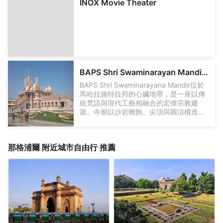
INOX Movie Theater
情享受水上樂趣。波浪池是樂園的一大亮
點，遊客可以體驗如同海洋般的波動，感
受清涼的海風。此外，Shivtirth Water
Park還提供了各種其他娛樂項目，如迷你
高爾夫、餐飲區和休息區，遊客可以在這
裡放鬆和享受美食。樂園的環境清新宜
人，綠樹成蔭，非常適合家庭、朋友以及
團體聚會。每年，這裡都會吸引大量遊
BAPS Shri Swaminarayan Mandir, Nagpur
客，尤其是在夏季，是逃離酷熱天氣的理
BAPS Shri Swaminarayana Mandir位於
想場所。
馬哈拉施特拉邦的心臟地帶，是一座以傳
統梵語與現代工藝相融合的宏偉宗教建
築。寺廟以沙岩雕飾、尖頂與圓頂構造為
特色，展現出細緻入微的工藝美學與對細
節的執著追求。作為全球信修組織的重要
道場，該寺不僅承擔日常禮拜與宗教教育
那格浦爾
附近城市自由行 推薦
功能，也成為社區交流與文化傳承的中
心。建築設計在傳承印度 Haveli 風格的同
時，融入現代安全與舒適配置，為信眾提
供安寧祥和的祈禱環境與開放的公共空
間。 BAPS Shri Swaminarayana Mandir
以其莊嚴氣質與藝術輝映，成為宗教禮
儀、文化教育與旅遊體驗的多功能場所。