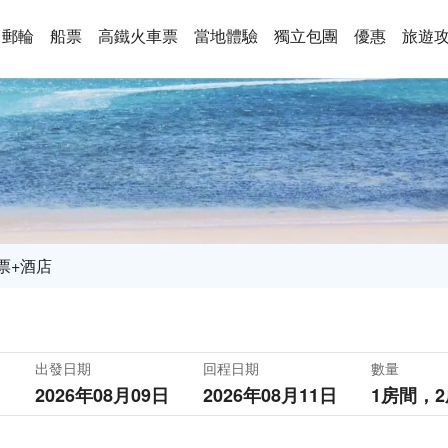
郵輪
船票
高鐵火車票
當地體驗
獨立包團
優惠
旅遊
票+酒店
出發日期
回程日期
數量
2026年08月09日
2026年08月11日
1房間，
2