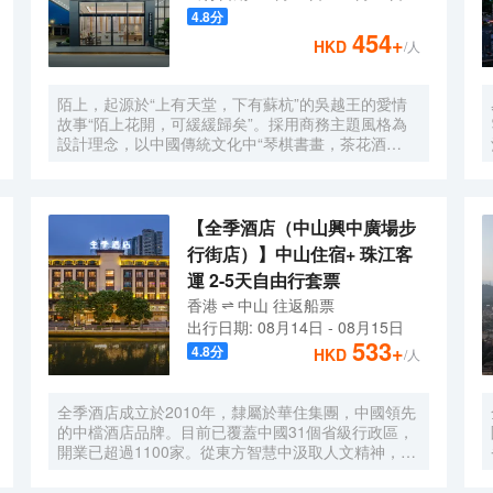
4.8
分
454
+
HKD
/人
陌上，起源於“上有天堂，下有蘇杭”的吳越王的愛情
故事“陌上花開，可緩緩歸矣”。採用商務主題風格為
設計理念，以中國傳統文化中“琴棋書畫，茶花酒
詩”的“酒”文化為題，並與宋詞“婉約派”四大旗幟之
一“柳永”的宋詞融會貫通，呈現出商務休閒於一體的
多功能商務型酒店；酒店院內配備大型停車場，車位
充足，設有100個停車位；店內豐富的設施設備涵蓋
【全季酒店（中山興中廣場步
了“早餐廳、茶室、健身房、洗衣房、會議室”等；賓
行街店）】中山住宿+ 珠江客
客在住宿期間，享受迎賓水果小食等佳餚；為賓客提
運 2-5天自由行套票
供了更加舒適的入住體驗； 酒店通過深中跨海大橋直
達深圳僅需30分鐘；臨近高鐵中山站，壹加壹購物中
香港
中山
往返
船票
心、中山港碼頭、火炬國際會展中心、華佗山公園、
出行日期:
08月14日
-
08月15日
孫中山故居等商務文化景區；交通非常便利；是您商
533
+
4.8
分
HKD
/人
務、旅遊出行的不二選擇，恭候您的光臨！
全季酒店成立於2010年，隸屬於華住集團，中國領先
的中檔酒店品牌。目前已覆蓋中國31個省級行政區，
開業已超過1100家。從東方智慧中汲取人文精神，從
當代生活中提煉價值內涵，全季通過親朋服務創造優
質體驗，在東方土地上，讓更多人感受東方的自然得