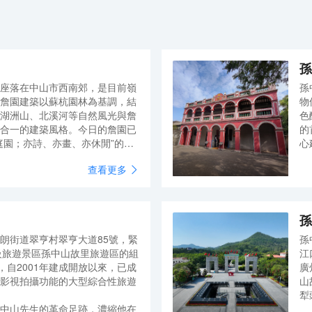
體，為4億中產人羣提升旅途生活品質。 全季酒店
（興中廣場店）處於中山市利和廣場、興中廣場、華
髮商都商圈，酒店距孫文步行街、興中廣場（幻彩摩
天輪）、岐江公園、美術館等中山標誌性多個景點步
行10分鐘內可達。離著名景點孫中山紀念堂、燈飾之
孫
都古鎮、小欖等中山主要鎮區及景點約30分鐘左右。
座落在中山市西南郊，是目前嶺
孫
詹園建築以蘇杭園林為基調，結
物
湖洲山、北溪河等自然風光與詹
色
合一的建築風格。今日的詹園已
的
庭園；亦詩、亦畫、亦休閒”的珍
心
學
查看更多
的
孫
朗街道翠亨村翠亨大道85號，緊
孫
級旅遊景區孫中山故里旅遊區的組
江
，自2001年建成開放以來，已成
廣
影視拍攝功能的大型綜合性旅遊
山
犁
中山先生的革命足跡，濃縮他在
事