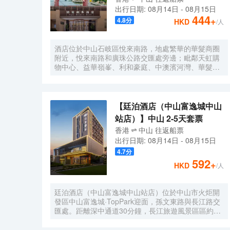
wifi及智能控制系統，確保賓客能夠享受到賓至如歸的
出行日期:
08月14日
-
08月15日
居住體驗。喜悅餐廳位於1層，每天都按照國際化標準
444
+
4.8
分
HKD
/人
提供數十種精選早餐品種，2-3種本地特色菜，展現
（城市）飲食文化。此外，位於6層的洗衣房配備有先
進的自助洗衣烘乾設備以及高效熨燙機，賓客在忙碌
酒店位於中山石岐區悅來南路，地處繁華的華髮商圈
之餘也能輕鬆打理日常衣物。公寓是東呈集團旗下中
附近，悅來南路和廣珠公路交匯處旁邊；毗鄰天虹購
高端服務式公寓品牌，以“傾注匠心，融入當地”為品
物中心、益華嶺峯、利和豪庭、中澳濱河灣、華髮商
牌理念，融合現代生活方式和行為，旨在為商旅人士
都等高檔商場小區及寫字樓，地理位置優越。酒店周
提供舒適住宿、尊貴服務和非凡體驗的現代化理想居
邊配套完善，銀行、美食街、步行街、娛樂棋牌一應
庭。
俱全；著名景點有岐江公園、孫文西步行街、孫中山
故居、詹園、金鐘湖公園等；酒店周邊交通便利，京
【廷泊酒店（中山富逸城中山
珠、東線、西線高速出入口約15分鐘車程，距離中山
站店）】中山 2-5天套票
北站、中山站約15分鐘車程；是您商務，會展，旅
香港
中山
往返
船票
遊，休閒購物，親朋好友接待的上佳選擇。 酒店擁有
出行日期:
08月14日
-
08月15日
逸緻客房、配套湘廚中國菜館、行政會議室、晏語餐
吧、咖啡吧、傢俱展廳、商務中心、健身房、自助洗
4.7
分
衣房、停車場等設施；酒店所有區域WIFI全覆蓋，高
592
+
HKD
/人
速光纖寬帶免費使用。酒店客房將摩登元素融入東方
美學場景，提供貼心管家式服務，打造城市中的世外
桃源，在繁華世間尋求片刻寧靜，感受歷史文化名城
廷泊酒店（中山富逸城中山站店）位於中山市火炬開
宜居中山的魅力，打造優雅尊貴、便捷超值的旅居體
發區中山富逸城·TopPark迎面，孫文東路與長江路交
驗。 酒店由後客酒店管理公司管理服務，旗下擁有特
匯處。距離深中通道30分鐘，長江旅遊風景區區約13
高商務、後客商旅、後客智慧、微酒店品牌，致力於
分鐘路程，中山博覽中心約10分鐘路程。 廷泊酒店是
為商旅人羣提供獨具個性的居住和服務體驗，呈現出
珀林酒管旗下高端微國潮文化酒店品牌，秉持着新中