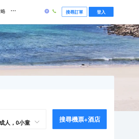
...
攻略
搜尋訂單
登入
搜尋機票+酒店
成人，
0
小童