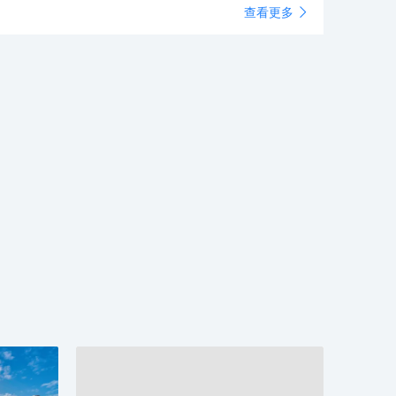
查看更多
，現為全國愛國主義教育示範基地。現開放包括孫中山紀
展示區、翠亨民居展示區、農耕文化展示區、非物質文化
產展示區、辛亥革命紀念公園及楊殷陸皓東紀念展示區等
大區域，形成以“孫中山及其成長的社會環境”為主題、兼
歷史紀念性和民俗性，物質文化遺產與非物質文化遺產相
合的展示體系。中山影視城，中國十大影視城之一，擁有
國、日本、英國、美國四個景區和一個展覽館區，濃縮了
代偉人孫中山先生在中國和世界各地從事革命活動的紀念
。辛亥革命紀念公園，為紀念紀念辛亥革命100週年而
，園中心安置的花崗巖日記牆彰顯了辛亥進程中以孫中山
首的民主革命家敢為人先的精神。犁頭尖山，位於翠亨古
北面，因形似犁頭而得名，是翠亨的高峯，山上葬有孫中
家族墓羣，登山望遠可俯瞰孫中山故里旅遊區全貌。翠亨
，中國歷史文化名村，因孫中山而聞名於世，村內現有楊
故居、陸皓東故居等名人故居，且保有較為完整的嶺南傳
特色民居。