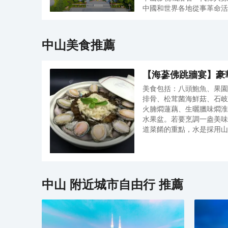
中國和世界各地從事革命活
建造了中國街區、美洲街區
區，它集中反映了孫中山先
展現世界各地的文化特色，
中山
美食推薦
史人文特色的多功能文化主
中山影視城已經成為《孫中
「總統府」、廣州起義指揮
洋》、《澳門人家》、《中
居、英國大教堂等曾經發生
部電影和電視作品的拍攝地
【海蔘佛跳牆宴】豪
山近代名人館、中山艦場景
藝術精華。這裡有舊廣州的
美食包括：八頭鮑魚、果園
點。漫步其中，能真切地了
電視劇《羊城風暴》、《風
排骨、松茸菌海鮮菇、石岐
生和感受：中山市豐富的歷
現美國都市特色的紐約大街
火腩燜蓮藕、生曬臘味燜淮
國唐人街的街景風貌；還有
水果盆。若要烹調一盎美味
現了西式建築、歐式建築、
道菜餚的重點，水是採用山
《冼星海》就在此完成。
養了一年以上的老雞熬出味
膠、鮑魚、海蔘等，讓湯底
滋補又能養顏，是春夏秋冬
應季節性有所不同而更改，
中山
附近城市自由行 推薦