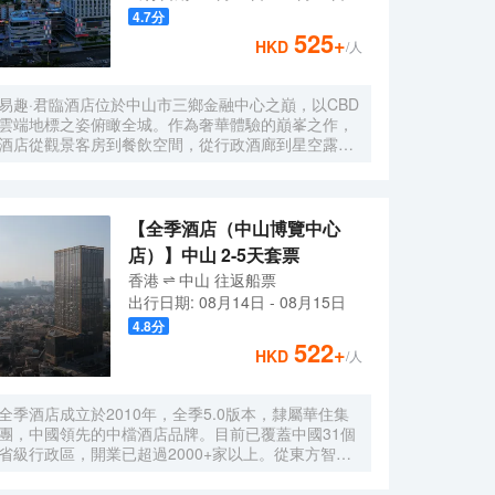
4.7
分
525
+
HKD
/人
易趣·君臨酒店位於中山市三鄉金融中心之巔，以CBD
雲端地標之姿俯瞰全城。作為奢華體驗的巔峯之作，
酒店從觀景客房到餐飲空間，從行政酒廊到星空露
台，每個場景均以奢華配置詮釋品質追求。高空俯瞰
視野與高品質服務相融，在都市雲端打造集商務格調
與生活美學於一體的尊貴體驗，引領都市生活的至臻
風尚。
【全季酒店（中山博覽中心
店）】中山 2-5天套票
香港
中山
往返
船票
出行日期:
08月14日
-
08月15日
4.8
分
522
+
HKD
/人
全季酒店成立於2010年，全季5.0版本，隸屬華住集
團，中國領先的中檔酒店品牌。目前已覆蓋中國31個
省級行政區，開業已超過2000+家以上。從東方智慧
中汲取人文精神，從當代生活中提煉價值內涵，全季
通過親朋服務創造優質體檢，在東方土地上，讓更多