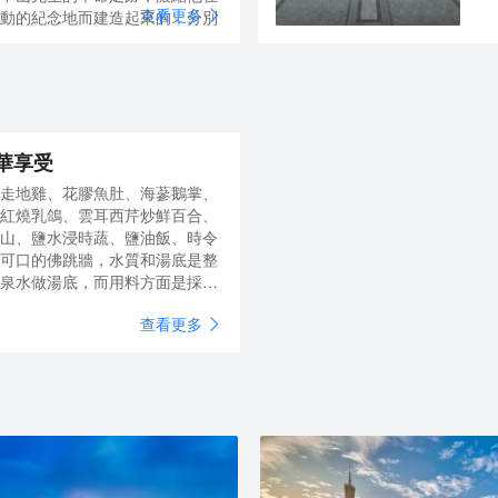
查看更多
動的紀念地而建造起來的，分別
年
、歐洲街區、亞洲街區共四大街
念
生領導的民主革命進程，同時又
遺
是一個既有革命紀念意義又有歷
六
題景區。城內有南京中山陵、
山》、《冼星海》、《下南
具
部、黃埔軍校、上海孫中山故
流擊水》、《不眠日》等300多
結
過重要歷史事件的場景，以及中
。城內四大街區薈萃了中西建築
中
華享受
展覽館、影視劇照館等參觀景
街市店鋪和市井風情，還保留著
一
走地雞、花膠魚肚、海蔘鵝掌、
解孫中山先生波瀾壯闊的革命一
雨西關》的多個場景；這裡有再
地
紅燒乳鴿、雲耳西芹炒鮮百合、
史文化內涵。
、美國西部鄉鎮街景和聞名的美
建
山、鹽水浸時蔬、鹽油飯、時令
古樸典雅的英國景區建築群，體
為
可口的佛跳牆，水質和湯底是整
宗教建築等不同風格，電視劇
村
泉水做湯底，而用料方面是採用
山
道後再加入以下材料，包括：花
村
查看更多
更香濃。佛跳牆營養價值高既能
殷
四季皆宜的養生美食。(菜式因
統
恕不另行通知。)