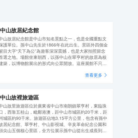
人感受東方的自然得體，為4億中產人羣提升旅途生活
品質。 全季酒店（博覽中心店），處於中山市東區。
距離富逸城、天奕星河COCOCity、商圈酒店距博覽
中心、行政中心、紫馬嶺公園、等中山標誌性多個景
點開車10分鐘左右，離著名景點孫中山紀念堂、燈飾
中山故居紀念館
之都古鎮、小欖等中山主要鎮區及景點約30分鐘左
右。
中山故居紀念館是中山市知名景點之一，也是全國重點文
保護單位。孫中山先生於1866年在此出生。景區外四個金
醒目大字“天下為公”為遊客深深震撼，也是大家拍照留念
首選之地。場館坐東朝西，以孫中山在翠亨村的故居為核
建築，以博物館展出的形式向公眾開放。這座展館不只是
習愛國主義精神的場所，也是了解孫中山生活年代的民俗
查看更多
好地方。
中山故裡旅遊區
中山故里旅遊區位於廣東省中山市南朗鎮翠亨村，東臨珠
口，西靠五桂山，毗鄰港澳，距中山市城區約20千米，距
州城區約90千米。旅遊區佔地3.15平方公里，包含有孫中
故居紀念館、翠亨村、中山影視城、辛亥革命紀念公園和
頭尖山五個核心景區，全方位展示孫中山從出生成長到從
革命活動的人生軌跡。孫中山故居紀念館，成立於1956