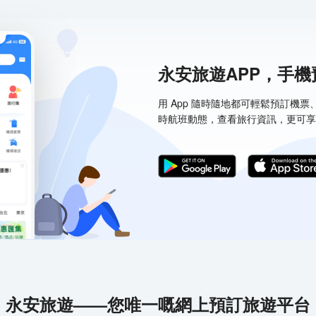
永安旅遊APP，手
用 App 隨時隨地都可輕鬆預訂機
時航班動態，查看旅行資訊，更可享
永安旅遊——您唯一嘅網上預訂旅遊平台