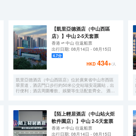
【凱里亞德酒店（中山西區
店）】中山 2-5天套票
香港
中山
往返
船票
出行日期:
08月14日
-
08月15日
4.7
分
434
+
HKD
/人
凱里亞德酒店（中山西區店）位於廣東省中山市西區
翠景道，酒店門口步行約50米公交站瑞安花園站，出
行便利；酒店周圍餐飲、娛樂等生活配套齊全。 酒店
擁有八十餘間客房； 房內基礎配設齊全，是商旅出行
的不錯之選。
【陌上輕居酒店（中山站火炬
軟件園店）】中山 2-5天套票
香港
中山
往返
船票
出行日期:
08月14日
-
08月15日