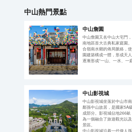
更加多元化的精品酒店選擇。
式的產品風格。汲取中華歷史中的文化精髓，延續古
中山
熱門景點
代宮殿建築的設計理念，並與現代潮流對話碰撞，塑
造東方美學在當下怡然自樂的生活態度。酒店客房設6
樓-11樓，擁有多間客房，酒店配備智能客控系統、中
央空調、恒温恒壓熱水、極速WIFI、健身房、洗衣
中山詹園
房、商務接待室、棋牌房、全日制餐廳，滿足您差旅
休憩、商務洽談、週末出遊所有需求。
中山詹園又名中山大宅門，
南地區首大古典私家庭園。
合嶺南水鄉的佈局脈絡，使
園建築構成一體，形成天人
逐漸形成“一山、一水、一
貴藝術景觀。
中山影視城
中山影視城坐落於中山市南
鄰孫中山故居，是國家5A
成部分。影視城佔地266畝
為一個融合了旅遊觀光以及
景區。
中山影視城沿着一代偉人孫