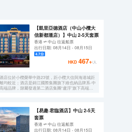
【凱里亞德酒店（中山小欖大
信新都滙店）】中山 2-5天套票
香港
中山
往返
船票
出行日期:
08月14日
-
08月15日
4.7
分
467
+
HKD
/人
酒店位於小欖榮華中路23號，距小欖大信與海港城距
離均較近；酒店是錦江國際集團旗下維也納品牌系-中
高端品牌，隸屬發過第二酒店集團“盧浮”旗下高端品
牌，該酒店採用歐陸風格設計，小度智能系統、風格
經典、雅緻、藝術、温馨，擁有特色套房及豪華大床
房及各類豪華房間，附設超大LED顯示屏多功能會議
室，棋牌、浴足、餐廳、洗衣房等配套設施，配有地
【易趣·君臨酒店】中山 2-5天
下停車場，可提供住宿、宴會、會議、自助餐飲、定
套票
製酒會訂組合服務項目，是閣下商務洽談、旅遊休
香港
中山
往返
船票
閒、出差的優質居所。
出行日期:
08月14日
-
08月15日