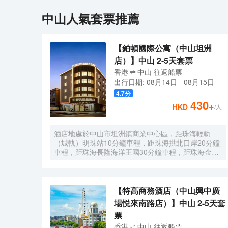
中山
人氣套票推薦
【鉑頓國際公寓（中山坦洲
店）】中山 2-5天套票
香港
中山
往返
船票
出行日期:
08月14日
-
08月15日
4.7
分
430
+
HKD
/人
酒店地處於中山市坦洲鎮商業中心區，距珠海輕軌
（城軌）明珠站10分鐘車程，距珠海拱北口岸20分鐘
車程，距珠海長隆海洋王國30分鐘車程，距珠海金灣
機場40分鐘車程，周邊特色餐飲、西餐廳、棋牌、清
吧、高檔小區集中；有坦洲步行街、合勝百貨商場、
壹加壹大型超市、人民醫院、客運站和政務服務大
廳，集購物、美食、娛樂、商務和行政於一體等生活
【特高商務酒店（中山興中廣
設施配套。公寓擁有現代温馨客房，配套有餐廳、洗
場悦來南路店）】中山 2-5天套
衣房、多功能廳等公共空間，旅客在享受舒適住宿的
票
同時，也能輕鬆滿足各種休閒與商務需求。客房分佈
於2層至5層，所有客房都配備有高品質的床品、高速
香港
中山
往返
船票