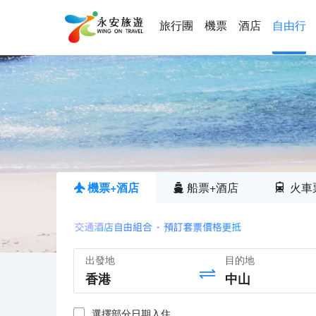
旅行團
機票
酒店
自由行
機票+酒店
船票+酒店
火車
出發地
目的地
選擇部分日期入住