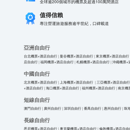
全球逾200個城市的機票及超過100萬間酒店
值得信賴
專注營運旅遊服務逾半世紀，口碑載道
亞洲自由行
台北機票+酒店自由行
|
曼谷機票+酒店自由行
|
東京機票+酒店自由行
店自由行
|
福岡機票+酒店自由行
|
札幌機票+酒店自由行
|
沖繩機票+
中國自由行
北京機票+酒店自由行
|
上海機票+酒店自由行
|
三亞機票+酒店自由行
+酒店自由行
|
海口機票+酒店自由行
|
福州機票+酒店自由行
|
南京機
短線自由行
澳門自由行
|
廣州自由行
|
深圳自由行
|
番禺自由行
|
惠州自由行
|
珠
長線自由行
悉尼機票+酒店自由行
|
奧克蘭機票+酒店自由行
|
倫敦機票+酒店自由