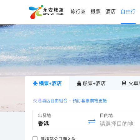
旅行團
機票
酒店
自由行
機票+酒店
船票+酒店
火車
出發地
目的地
選擇部分日期入住