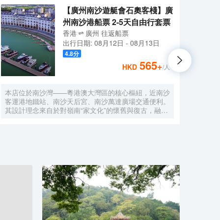
【廣州南沙遊艇會石奧客棧】廣
州南沙港船票 2-5天自由行套票
香港
廣州
往返
船票
出行日期:
08月12日
-
08月13日
4.8
分
565
+
HKD
/人
本店位於南沙灣——粵港澳大灣區的核心樞紐，近南沙
酒店
客運港地鐵站、南沙天后宮、南沙萬達廣場交通便利。
利。美
其設計理念來自於對嶺南“家文化”的懷舊與復古，融合
務酒
南洋傢俱的熱情奔放精髓，是一家現代海上絲綢之路上
廈內1
讓各路賓客品味嶺南與南洋風情的輕鬆茶室精品酒店，
會、
在經典家居與裝潢中重逢嶺南文化的歸屬感。 客棧共
生傾
五層，一層為大堂及茶室，二至五層為客房，寬敞、舒
雅，
適、風格各異的客房眾多；供賓客休閒暢談的石奧茶
恒壓
室，主要提供早餐、茶點、飲品、簡餐等服務；同時亦
浴缸
與中國大陸獲得“五金錨”獎的南沙遊艇會提供宴會/婚
工作人
宴/會議、中西式餐飲、遊艇觀光/租賃、帆船租賃/體
Bet
驗、遊艇帆船駕證考取等不同種服務功能，打造出一種
特色的休閒度假空間。