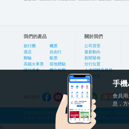
我們的產品
關於我們
旅行團
機票
公司背景
酒店
自由行
最新動向
郵輪
船票
新聞發佈
高鐵火車票
當地體驗
分行位置
港玩港食
獨立包團
人才招聘及發展
私隱政策
手機
會員用
關注我們
息，方
本網頁所顯示之價格因應產品種類及出發日期而有所不同，不包括任何
© 1999 - 2026 香港永安旅遊有限公司 Hong Kong Wing On Travel Servi
{}