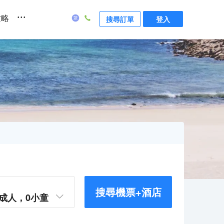
...
攻略
搜尋訂單
登入
搜尋機票+酒店
成人，
0
小童