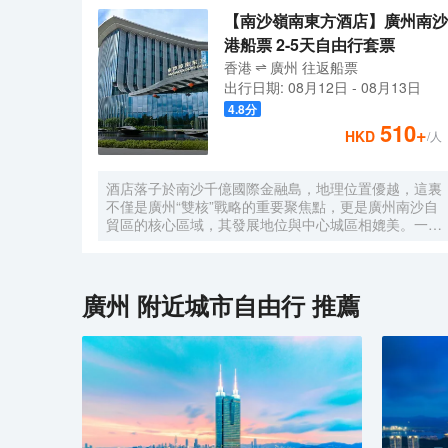
【南沙嶺南東方酒店】廣州南沙
港船票 2-5天自由行套票
香港
廣州
往返
船票
出行日期:
08月12日
-
08月13日
4.8
分
510
+
HKD
/人
酒店落子於南沙千億國際金融島，地理位置優越，這裏
不僅是廣州“雙核”戰略的重要聚焦點，更是廣州南沙自
貿區的核心區域，其發展地位與中心城區相媲美。一小
時便捷可達深圳、香港、澳門等國內主要城市。 酒店
的設計匠心獨運，融入中式古典美學。飄檐承襲古典起
翹之韻，整體造型俯瞰如字母“A”，既展中國氣派，又
含西式願景——Amazing（令人驚歎），
廣州
附近城市自由行 推薦
Astonishing（令人震撼），隱含着酒店將成為南沙乃
至全球矚目的中式美學新地標的美好期許。 酒店作為
南沙國際會展中心綜合體重要組成部分，以“木棉花
開，鴻翔海絲”之設計理念，以大灣區金融新地標之姿
態，締造南沙“立足灣區、協同港澳、面向世界”的實踐
範本。