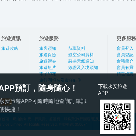
旅遊資訊
旅遊服務
更多服務
旅遊攻略
旅客須知
航班資料
會員登入
旅遊保險
航空公司資料
會員登記
旅遊禮券
惡劣天氣通知
會籍簡介
旅遊短片
簽證及入境須知
會員有賞
電子印花
精選優惠
旅行團報名及責任細則
APP預訂，隨身隨心！
下載永安旅遊
APP
永安旅遊APP可隨時隨地查詢訂單訊
便快捷！
稅項、燃油附加費、行政費、簽証費、服務費(旅行團適用)及其他應繳費用
ce Limited. All Rights Reserved. 牌照號碼: 350074