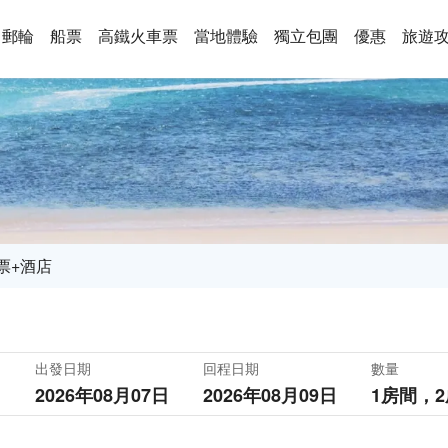
郵輪
船票
高鐵火車票
當地體驗
獨立包團
優惠
旅遊
票+酒店
出發日期
回程日期
數量
2026年08月07日
2026年08月09日
1房間，
2