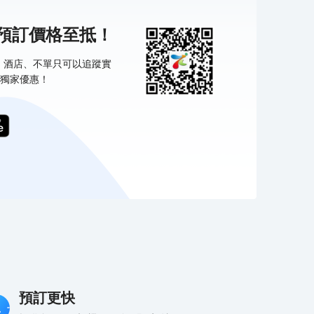
機預訂價格至抵！
票、酒店、不單只可以追蹤實
獨家優惠！
預訂更快