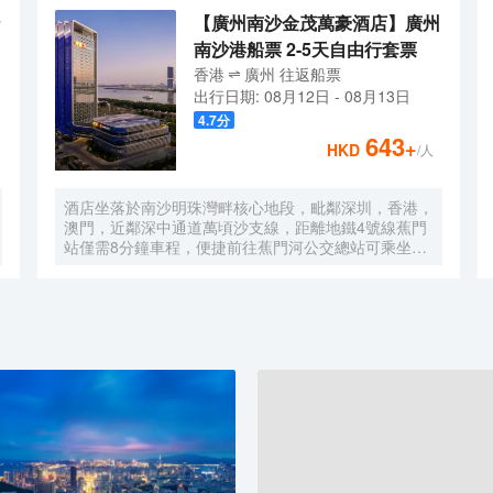
【廣州南沙金茂萬豪酒店】廣州
南沙港船票 2-5天自由行套票
香港
廣州
往返
船票
出行日期:
08月12日
-
08月13日
4.7
分
643
+
HKD
/人
酒店坐落於南沙明珠灣畔核心地段，毗鄰深圳，香港，
澳門，近鄰深中通道萬頃沙支線，距離地鐵4號線蕉門
站僅需8分鐘車程，便捷前往蕉門河公交總站可乘坐機
場大巴快線或深中跨市公交等，快速連接大灣區核心商
圈，距離深圳國際寶安機場僅需50分鐘車程。店內提
供小馬智行無人駕駛體驗券，可輕鬆前往南沙天后宮、
南沙濕地公園、廣汽科技館及環宇城購物中心等。 酒
店共有261間以海洋為設計靈感的客房及套房，詮釋現
代經典與優雅，滿足休閒賓客對在地文化的探索與體
驗。配備粵式風味的林苑中餐廳、中西結合的漁人碼頭
全日餐廳以及”雙重身份”的薄荷酒吧，體驗創新融合的
珍饈美饌。酒店擁有馬丁叔叔的農場，小朋友們可盡情
與小動物們互動亦或參與馬丁叔叔課堂，共度愉快的親
子時光。同時，酒店擁有1,600平方米的宴會及會議場
地以及寬敞的戶外草坪，可滿足不同的會議及宴會需