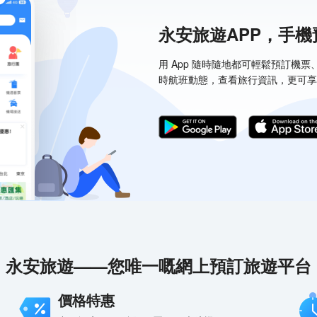
永安旅遊APP，手
用 App 隨時隨地都可輕鬆預訂機
時航班動態，查看旅行資訊，更可享
永安旅遊——您唯一嘅網上預訂旅遊平台
價格特惠