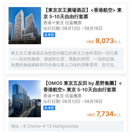
提供拖鞋和吹風機的客房浴室是不錯的選擇。</br>酒店提供的體育
Kuromontei都在酒店附近。</br>客房內的所有設施都是經過精心
和休閒設施，旨在為旅客營造多姿多彩的住宿體驗。24小時開放的
的考慮和安排，包括熨衣設備和空調，滿足您入住需求的同時又能
【東京京王廣場酒店】<香港航空> 東
前台服務可為您隨時提供信息，以幫助您探索這個魅力之都。
增添家的温馨感。倘若您在忙碌的一天後想在自己的客房內放鬆，
京 5-10天自由行套票
提供拖鞋和吹風機的客房浴室是不錯的選擇。</br>酒店提供的體育
香港
東京
往返
機票
和休閒設施，旨在為旅客營造多姿多彩的住宿體驗。24小時開放的
出行日期:
08月12日
-
08月16日
前台服務可為您隨時提供信息，以幫助您探索這個魅力之都。
4.6
分
8,073
+
HKD
/人
東京京王廣場酒店為您提供難忘的東京之旅所需的一切元素
——友好的服務、便捷的位置、寬敞的房間、一流的設施、
免費的無線網絡和符合每位客人口味的用餐選擇。您可在空
中酒廊邊品酒邊欣賞動感大都市的壯麗景色，或在您自己的
房間享受舒適。酒店的客房旨在滿足每位客人的住宿需求。
【OMO5 東京五反田 by 星野集團】<
香港航空> 東京 5-10天自由行套票
香港
東京
往返
機票
出行日期:
08月12日
-
08月16日
4.4
分
7,734
+
HKD
/人
地址：8 Chome-4-13 Nishigotanda