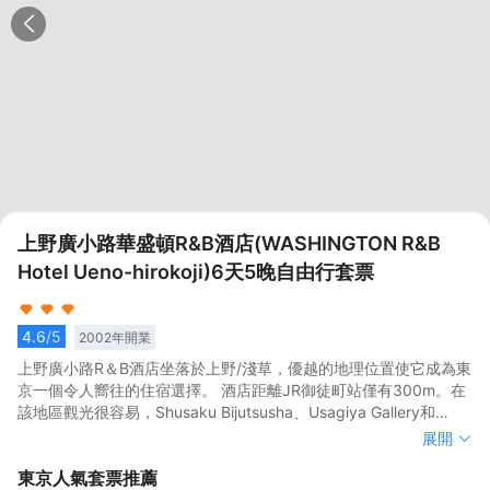
上野廣小路華盛頓R&B酒店(WASHINGTON R&B
Hotel Ueno-hirokoji)6天5晚自由行套票
4.6
/5
2002
年開業
上野廣小路R＆B酒店坐落於上野/淺草，優越的地理位置使它成為東
京一個令人嚮往的住宿選擇。 酒店距離JR御徒町站僅有300m。在
該地區觀光很容易，Shusaku Bijutsusha、Usagiya Gallery和
Kuromontei都在酒店附近。</br>客房內的所有設施都是經過精心
上野廣小路R＆B酒店坐落於上野/淺草，優越的地理位置使它成為東
展開
的考慮和安排，包括熨衣設備和空調，滿足您入住需求的同時又能
京一個令人嚮往的住宿選擇。 酒店距離JR御徒町站僅有300m。在
東京
人氣套票推薦
增添家的温馨感。倘若您在忙碌的一天後想在自己的客房內放鬆，
該地區觀光很容易，Shusaku Bijutsusha、Usagiya Gallery和