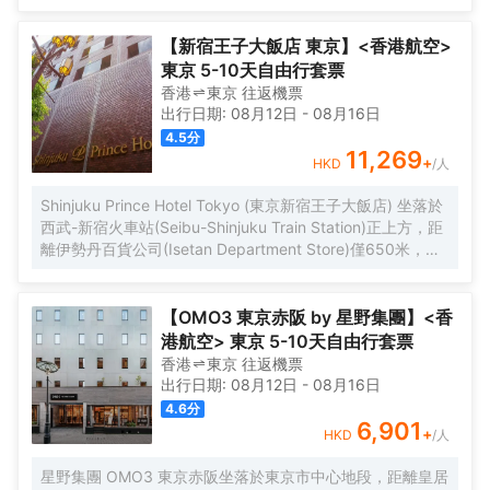
【新宿王子大飯店 東京】<香港航空>
東京 5-10天自由行套票
香港
東京
往返
機票
出行日期:
08月12日
-
08月16日
4.5
分
11,269
+
HKD
/人
Shinjuku Prince Hotel Tokyo (東京新宿王子大飯店) 坐落於
西武-新宿火車站(Seibu-Shinjuku Train Station)正上方，距
離伊勢丹百貨公司(Isetan Department Store)僅650米，距
離新宿御苑花園(Shinjuku Gyoen Garden)1公里。酒店地理
位置優越，周邊交通便捷，可讓您在5分鐘內直達涉谷和原宿
地區。 酒店客房採用現代風格設計，為您提供舒適温馨的雅
【OMO3 東京赤阪 by 星野集團】<香
居空間。所有客房均配有全套傢俱、先進設施和友好的客房
港航空> 東京 5-10天自由行套票
服務，能夠滿足您住宿期間的一切需求。為了給你帶來更多
香港
東京
往返
機票
便利，酒店還設有24小時前台，可提供安排按摩服務和行李
出行日期:
08月12日
-
08月16日
寄存等服務。值得一提的是，酒店25樓設有一間享有城市全
4.6
分
景的日本餐廳，供應創意日本料理並設有酒吧，定能給您帶
6,901
+
HKD
/人
來來自視覺和味蕾的雙重感官享受。 憑着優越的位置、完善
的設施以及無微不至的專業化服務，東京新宿王子大飯店為
星野集團 OMO3 東京赤阪坐落於東京市中心地段，距離皇居
每一位下榻於此的賓客帶來非一般的高品質體驗。入住於