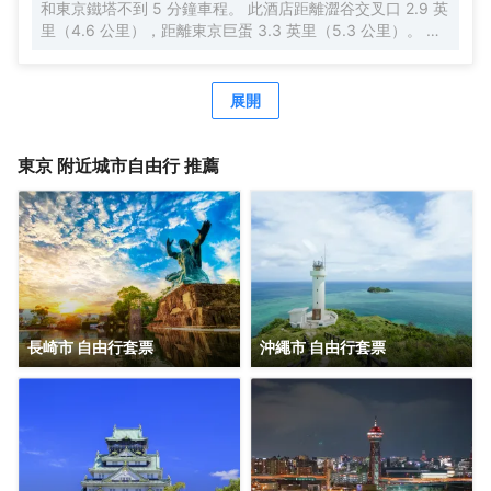
和東京鐵塔不到 5 分鐘車程。 此酒店距離澀谷交叉口 2.9 英
此，您的旅途也將多一份温暖、多一份感動。
里（4.6 公里），距離東京巨蛋 3.3 英里（5.3 公里）。 每
天 07:00 至 10:00 提供收費的日式早餐。 特色服務/設施包
括快速入住、24 小時前台服務和行李寄存。 有 140 間客房
提供冰箱和液晶電視；您定能在旅途中找到家的舒適。配備
展開
淋浴/盆浴組合的私人浴室提供浸泡浴缸和坐浴桶。便利設施
包括保險箱和書桌；而且每天提供客房服務。
東京
附近城市自由行 推薦
長崎市 自由行套票
沖繩市 自由行套票