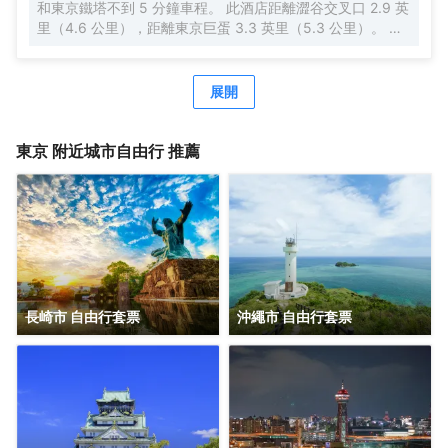
和東京鐵塔不到 5 分鐘車程。 此酒店距離澀谷交叉口 2.9 英
此，您的旅途也將多一份温暖、多一份感動。
里（4.6 公里），距離東京巨蛋 3.3 英里（5.3 公里）。 每
天 07:00 至 10:00 提供收費的日式早餐。 特色服務/設施包
括快速入住、24 小時前台服務和行李寄存。 有 140 間客房
提供冰箱和液晶電視；您定能在旅途中找到家的舒適。配備
展開
淋浴/盆浴組合的私人浴室提供浸泡浴缸和坐浴桶。便利設施
包括保險箱和書桌；而且每天提供客房服務。
東京
附近城市自由行 推薦
長崎市 自由行套票
沖繩市 自由行套票