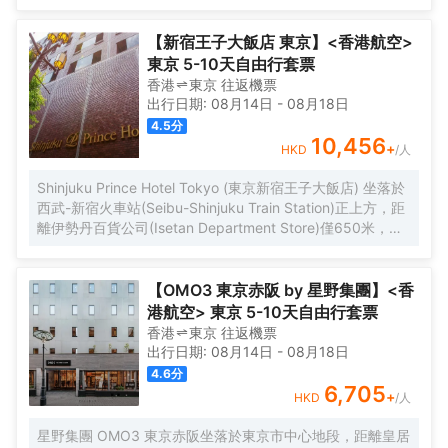
【新宿王子大飯店 東京】<香港航空>
東京 5-10天自由行套票
香港
東京
往返
機票
出行日期:
08月14日
-
08月18日
4.5
分
10,456
+
HKD
/人
Shinjuku Prince Hotel Tokyo (東京新宿王子大飯店) 坐落於
西武-新宿火車站(Seibu-Shinjuku Train Station)正上方，距
離伊勢丹百貨公司(Isetan Department Store)僅650米，距
離新宿御苑花園(Shinjuku Gyoen Garden)1公里。酒店地理
位置優越，周邊交通便捷，可讓您在5分鐘內直達涉谷和原宿
地區。 酒店客房採用現代風格設計，為您提供舒適温馨的雅
【OMO3 東京赤阪 by 星野集團】<香
居空間。所有客房均配有全套傢俱、先進設施和友好的客房
港航空> 東京 5-10天自由行套票
服務，能夠滿足您住宿期間的一切需求。為了給你帶來更多
香港
東京
往返
機票
便利，酒店還設有24小時前台，可提供安排按摩服務和行李
出行日期:
08月14日
-
08月18日
寄存等服務。值得一提的是，酒店25樓設有一間享有城市全
4.6
分
景的日本餐廳，供應創意日本料理並設有酒吧，定能給您帶
6,705
+
HKD
/人
來來自視覺和味蕾的雙重感官享受。 憑着優越的位置、完善
的設施以及無微不至的專業化服務，東京新宿王子大飯店為
星野集團 OMO3 東京赤阪坐落於東京市中心地段，距離皇居
每一位下榻於此的賓客帶來非一般的高品質體驗。入住於