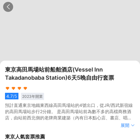
東京高田馬場站前船舶酒店(Vessel Inn
Takadanobaba Station)6天5晚自由行套票
4.7
/5
2023
年開業
預計直通東京地鐵東西線高田馬場站的4號出口，從JR/西武新宿線
的高田馬場站步行2分鐘。 是高田馬場站前為數不多的高檔商務酒
店，由站前西北側的老牌商業建築（內有日本點心店、書店、唱片
店、餐館等）重新開發而成。
預計直通東京地鐵東西線高田馬場站的4號出口，從JR/西武新宿線
展開
的高田馬場站步行2分鐘。 是高田馬場站前為數不多的高檔商務酒
東京
人氣套票推薦
店，由站前西北側的老牌商業建築（內有日本點心店、書店、唱片