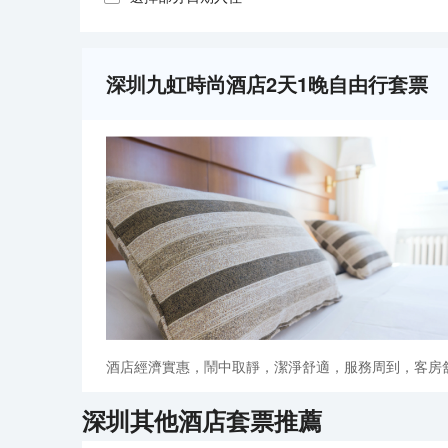
深圳九虹時尚酒店2天1晚自由行套票
酒店經濟實惠，鬧中取靜，潔淨舒適，服務周到，客房
深圳
其他酒店套票推薦