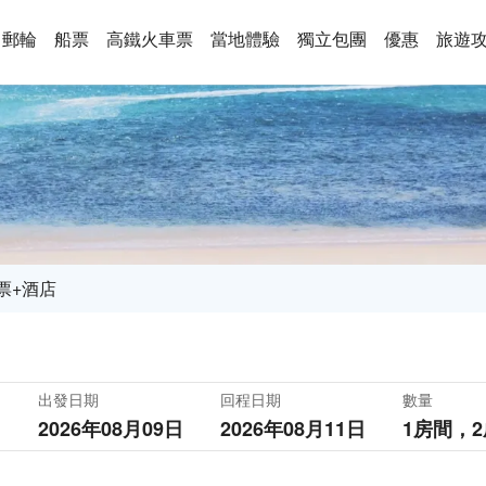
郵輪
船票
高鐵火車票
當地體驗
獨立包團
優惠
旅遊
票+酒店
出發日期
回程日期
數量
2026年08月09日
2026年08月11日
1房間，
2