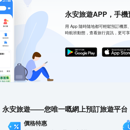
永安旅遊APP，手
用 App 隨時隨地都可輕鬆預訂機
時航班動態，查看旅行資訊，更可享
永安旅遊——您唯一嘅網上預訂旅遊平台
價格特惠