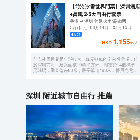
【前海冰雪世界門票】深圳酒店
+高鐵 2-5天自由行套票
香港
深圳
往返
火車/高鐵票
出行日期:
08月14日
-
08月15日
4.8
分
1,155
+
HKD
/人
前海冰雪世界是全球較大、緯度較低的室內滑雪場，位
於深圳前海；建築面積10萬平方米，相當於14個標準
足球場，垂直落差83米，最長單道463米‌；採用光電發
電冰蓄冷系統，減少43%碳排放，鋼結構用量達4.7萬
噸‌；全年維持-6℃，配備5條專業滑道（總長1569公
尺），可承辦國際滑雪賽事‌。
深圳
附近城市自由行 推薦