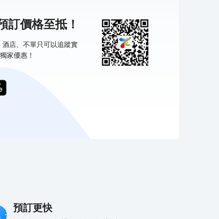
機預訂價格至抵！
票、酒店、不單只可以追蹤實
獨家優惠！
預訂更快