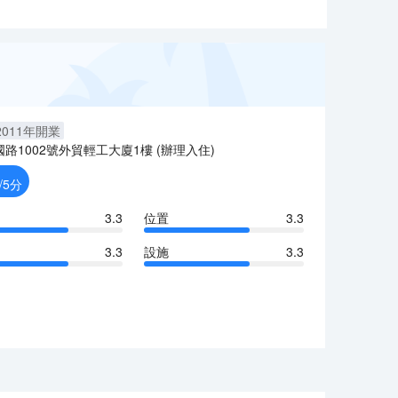
2011
年開業
國路1002號外貿輕工大廈1樓 (辦理入住)
/5分
3.3
位置
3.3
3.3
設施
3.3