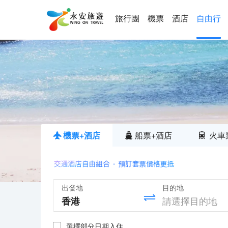
旅行團
機票
酒店
自由行
機票+酒店
船票+酒店
火車
出發地
目的地
選擇部分日期入住