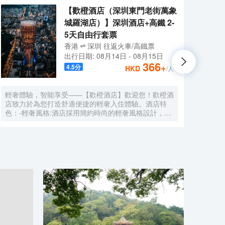
【歡橙酒店（深圳東門老街萬象
城羅湖店）】深圳酒店+高鐵 2-
5天自由行套票
香港
深圳
往返
火車/高鐵票
出行日期:
08月14日
-
08月15日
366
+
4.5
分
HKD
/人
輕奢體驗，智能享受——【歡橙酒店】歡迎您！歡橙酒
尚美
店致力於為您打造舒適便捷的輕奢入住體驗。酒店特
門店
色：-輕奢風格:酒店採用簡約時尚的輕奢風格設計，注
集團，
重細節與品質，為您營造舒適優雅的居住環境。-智能
牌:
體驗:房間配備小度智能系統，語音控制燈光、空調、
中檔
電視等設備，解放雙手，盡享科技帶來的便捷。-舒適
Roo
享受:24小時熱水即開即熱，無需等待，為您洗去一身
公社
疲憊。-影音娛樂:部分房間配備高清投影儀，打造私人
建店
影院，享受震撼視聽盛宴。-貼心服務:酒店設有洗衣
40
房，並提供烘乾服務，解決您的洗衣煩惱，讓旅途更加
藉創
輕鬆自在。歡橙酒店是您商務出行、休閒度假的理想之
持，
選。期待您的光臨！温馨提示，圖片僅供參考，無法涵
享大
蓋所有房型，詳細的實物照片請諮詢酒店。
網的
的生