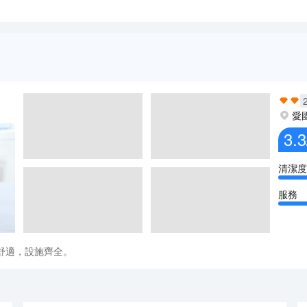
愛
3.3
清潔度
服務
舒適，設施齊全。