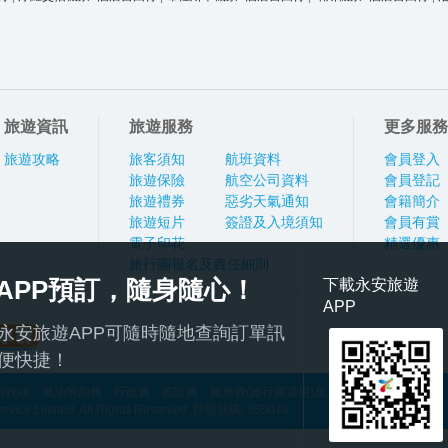
旅遊資訊
旅遊服務
更多服務
旅遊攻略
旅客須知
航班資料
會員登入
旅遊保險
航空公司資料
會員登記
旅遊禮券
惡劣天氣通知
會籍簡介
旅遊短片
簽證及入境須知
會員有賞
電子印花
精選優惠
旅行團報名及責任細則
APP預訂，隨身隨心！
下載永安旅遊
APP
永安旅遊APP可隨時隨地查詢訂單訊
便快捷！
稅項、燃油附加費、行政費、簽証費、服務費(旅行團適用)及其他應繳費用
ce Limited. All Rights Reserved. 牌照號碼: 350074