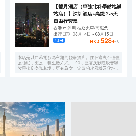
【鷺月酒店（華強北科學館地鐵
站店）】深圳酒店+高鐵 2-5天
自由行套票
香港
深圳
往返
火車/高鐵票
出行日期:
08月14日
-
08月15日
528
+
4.6
分
HKD
/人
本店是以巨幕電影為主題的輕奢酒店。住在這裏不僅僅
是睡眠，更是一種生活方式。120寸巨幕及影院般音響
效果帶您身臨其境，更有為女士定製的吹風機及化粧
鏡，無時無刻，呈現精彩。