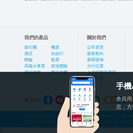
我們的產品
關於我們
旅行團
機票
公司背景
酒店
自由行
最新動向
郵輪
船票
新聞發佈
高鐵火車票
當地體驗
分行位置
港玩港食
獨立包團
人才招聘及發展
私隱政策
手機
會員用
關注我們
息，方
本網頁所顯示之價格因應產品種類及出發日期而有所不同，不包括任何
© 1999 - 2026 香港永安旅遊有限公司 Hong Kong Wing On Travel Servi
{}