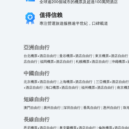
全球逾200個城市的機票及超過100萬間酒店
值得信賴
專注營運旅遊服務逾半世紀，口碑載道
亞洲自由行
台北機票+酒店自由行
|
曼谷機票+酒店自由行
|
東京機票+酒店自由行
店自由行
|
福岡機票+酒店自由行
|
札幌機票+酒店自由行
|
沖繩機票+
中國自由行
北京機票+酒店自由行
|
上海機票+酒店自由行
|
三亞機票+酒店自由行
+酒店自由行
|
海口機票+酒店自由行
|
福州機票+酒店自由行
|
南京機
短線自由行
澳門自由行
|
廣州自由行
|
深圳自由行
|
番禺自由行
|
惠州自由行
|
珠
長線自由行
悉尼機票+酒店自由行
|
奧克蘭機票+酒店自由行
|
倫敦機票+酒店自由