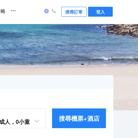
...
攻略
搜尋訂單
登入
搜尋機票+酒店
成人，
0
小童