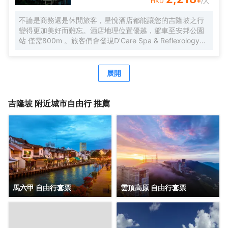
+
HKD
/人
不論是商務還是休閒旅客，星悅酒店都能讓您的吉隆坡之行
變得更加美好而難忘。酒店地理位置優越，駕車至安邦公園
站 僅需800m 。旅客們會發現D'Care Spa & Reflexology、
阿羅街和Havana Kl距離酒店都不遠。酒店對客房的裝飾十分
考究，每間設施齊全的客房都配備有空調。有飲水需求的旅
客，酒店還為您提供了瓶裝水。除此之外，配備有拖鞋和24
展開
小時熱水的浴室是您消除一天疲勞的好地方。在空閒的時
候，去酒吧喝杯飲品放鬆一下是不錯的選擇。如果旅客想在
自己的房間舒適的用餐，酒店可提供客房服務。若是覺得酒
吉隆坡
附近城市自由行 推薦
店的餐飲無法滿足您挑剔的味蕾，附近香蘭葉（麪包甜點）
的香蘭葉蛋奶煎糕、Nobu（日本料理）的Black Cod With
Miso和Restoran Rebung Chef Ismail（東南亞菜）的亞參叻
沙或許能勾起您的食慾。酒店種類繁多的休閒設施能為每一
位下榻於此的您創造多元化的休閒空間，這其中包括按摩室
和室外泳池。酒店的會議廳將熱情的服務與專業的素質完美
地結合在一起。客人如需兌換貨幣，酒店會為您提供外幣兌
換服務。
馬六甲 自由行套票
雲頂高原 自由行套票