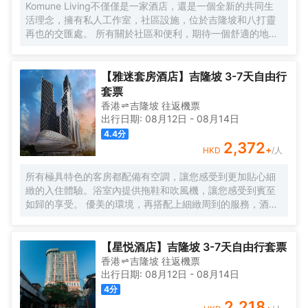
東方酒店活力俱樂部及水療中心為賓客提供一個寧靜的氛
Komune Living不僅僅是一家酒店，還是一個全新的共同生
圍，完善的健身設備和一流的温泉理療。客人可以在酒店游
活理念，擁有私人工作室，社區設施，位於吉隆坡和八打靈
泳池內暢遊，欣賞KLCC公園如畫般的風景。
再也的交匯處。 所有關於社區和便利，期待一個舒適的地方
休息，獨特的社區活動，以及空間，讓您獲得靈感。 入住數
月或住宿幾晚，Komune Living是您的家，只要您需要。不
僅僅是逗留，找到一種生活，工作和娛樂的生活方式。
【雅迷套房酒店】吉隆坡 3-7天自由行
套票
香港
吉隆坡
往返
機票
出行日期:
08月12日
-
08月14日
4.4
分
2,372
+
HKD
/人
所有極具特色的客房都配備有空調，讓您感受到更加貼心細
緻的入住體驗。浴室內提供拖鞋和吹風機，讓您感受到賓至
如歸的享受。 優美的環境，再搭配上細緻周到的服務，酒店
的休閒區定能滿足您的品質需求。酒店設有24小時前台諮詢
服務，為下榻至此的您提供最貼心的行程安排。
【星悦酒店】吉隆坡 3-7天自由行套票
香港
吉隆坡
往返
機票
出行日期:
08月12日
-
08月14日
4
分
2,218