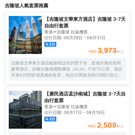
吉隆坡
人氣套票推薦
括熨衣設備和衣櫃/衣櫥，滿足您入住需求的同時又能增添家的温馨
到達安邦公園站，僅有1km距離。包括SS TEAM TRANSPORT、安
感。服務人員會提前為您準備好電熱水壺和瓶裝水，以滿足您的飲
邦路和法界觀音聖寺都在短距離內，入住酒店的旅客在該地區遊覽
水需求。倘若您在忙碌的一天後想在自己的客房內放鬆，提供拖鞋
會很方便。</br>客房內的所有設施都是經過精心的考慮和安排，包
【吉隆坡文華東方酒店】吉隆坡 3-7天
和24小時熱水的客房浴室是不錯的選擇。</br>酒店提供的健身室
括熨衣設備和衣櫃/衣櫥，滿足您入住需求的同時又能增添家的温馨
自由行套票
對於那些想要健身的旅客來説是一個好去處。酒店設有24小時前台
感。服務人員會提前為您準備好電熱水壺和瓶裝水，以滿足您的飲
香港
吉隆坡
往返
機票
諮詢服務，為下榻至此的您提供最貼心的行程安排。
水需求。倘若您在忙碌的一天後想在自己的客房內放鬆，提供拖鞋
出行日期:
08月29日
-
08月31日
和24小時熱水的客房浴室是不錯的選擇。</br>酒店提供的健身室
4.5
分
對於那些想要健身的旅客來説是一個好去處。酒店設有24小時前台
3,973
+
HKD
/人
諮詢服務，為下榻至此的您提供最貼心的行程安排。
吉隆坡文華東方酒店毗鄰標誌性的雙子塔，是城市裏的首間
豪華酒店，距離吉隆坡國際機場（KLIA）只有70公里。酒店
共有629間舒適典雅的客房，包括20間套房和39間行政公
寓，房內設施齊全，客人能俯瞰公園，並欣賞令人印象深刻
的城市天際線景觀。酒店的行政樓層更加豪華和舒適，共提
供146間客房和20間套房，客人可專享文華東方會行政貴賓
【廣民酒店孟沙南城】吉隆坡 3-7天自
廊設施的優待。客人可以在房內免費上網。酒店內的餐飲和
由行套票
酒吧令人更加難忘。客人可以在酒店的7間餐廳，酒吧和休息
香港
吉隆坡
往返
機票
室盡情享受或舉辦慶祝活動。酒店設有豐富的會議和宴會設
出行日期:
08月17日
-
08月19日
施，包括一個可容納1,800位賓客的無柱式大宴會廳，鑽石宴
4.3
分
會廳也可容納500位客人。酒店的16個功能室都配備了可用
2,509
+
HKD
/人
於研討會，國際會議，展覽，婚禮等活動的視聽設備。文華