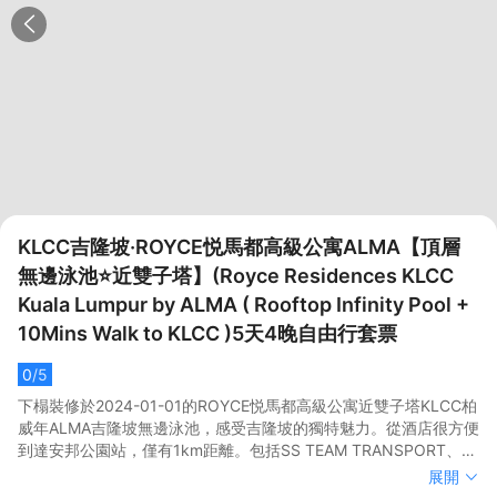
KLCC吉隆坡·ROYCE悦馬都高級公寓ALMA【頂層
無邊泳池⭐近雙子塔】(Royce Residences KLCC
Kuala Lumpur by ALMA ( Rooftop Infinity Pool +
10Mins Walk to KLCC )5天4晚自由行套票
0
/5
下榻裝修於2024-01-01的ROYCE悦馬都高級公寓近雙子塔KLCC柏
威年ALMA吉隆坡無邊泳池，感受吉隆坡的獨特魅力。從酒店很方便
到達安邦公園站，僅有1km距離。包括SS TEAM TRANSPORT、安
邦路和法界觀音聖寺都在短距離內，入住酒店的旅客在該地區遊覽
下榻裝修於2024-01-01的ROYCE悦馬都高級公寓近雙子塔KLCC柏
展開
會很方便。</br>客房內的所有設施都是經過精心的考慮和安排，包
威年ALMA吉隆坡無邊泳池，感受吉隆坡的獨特魅力。從酒店很方便