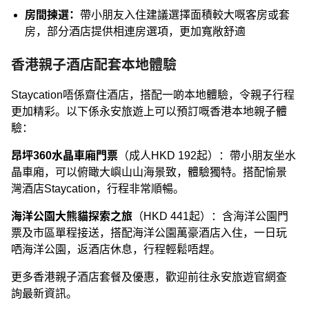
房間揀選：
帶小朋友入住建議選擇面積較大嘅客房或套
房，部分酒店提供相連房選項，更加寬敞舒適
香港親子酒店配套本地體驗
Staycation唔係齋住酒店，搭配一啲本地體驗，令親子行程
更加精彩。以下係永安旅遊上可以預訂嘅香港本地親子體
驗：
昂坪360水晶車廂門票
（成人HKD 192起）：帶小朋友坐水
晶車廂，可以俯瞰大嶼山山海景致，體驗獨特。搭配愉景
灣酒店Staycation，行程非常順暢。
海洋公園大熊貓探索之旅
（HKD 441起）：含海洋公園門
票及市區單程接送，搭配海洋公園萬豪酒店入住，一日玩
哂海洋公園，返酒店休息，行程輕鬆唔趕。
更多香港親子酒店套餐及優惠，歡迎前往永安旅遊官網查
詢最新資訊。