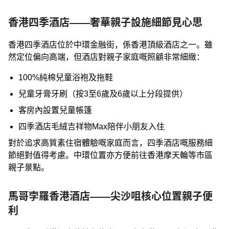
香港四季酒店——奢華親子設施細節見心思
香港四季酒店位於中環金融街，係香港頂級酒店之一。雖
然定位偏向高端，但酒店對親子家庭嘅照顧非常細緻：
100%純棉兒童浴袍及拖鞋
兒童牙膏牙刷（按3至6歲及6歲以上分段提供）
客房內設置兒童帳篷
四季酒店毛絨吉祥物Max陪伴小朋友入住
對於追求高質素住宿體驗嘅家庭而言，四季酒店嘅服務細
節絕對值得考慮。中環位置亦方便前往香港摩天輪等市區
親子景點。
馬哥孛羅香港酒店——尖沙咀核心位置親子便
利