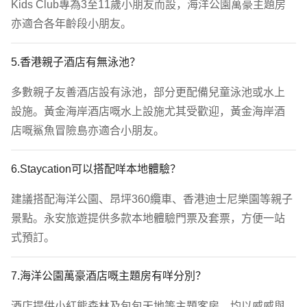
Kids Club專為3至11歲小朋友而設，海洋公園萬豪主題房
亦適合各年齡段小朋友。
5.香港親子酒店有無泳池？
多數親子友善酒店設有泳池，部分更配備兒童泳池或水上
設施。黃金海岸酒店嘅水上設施尤其受歡迎，黃金海岸酒
店嘅鯊魚冒險島亦適合小朋友。
6.Staycation可以搭配咩本地體驗？
建議搭配海洋公園、昂坪360纜車、香港迪士尼樂園等親子
景點。永安旅遊提供多款本地體驗門票及套票，方便一站
式預訂。
7.海洋公園萬豪酒店嘅主題房有咩分別？
酒店提供小紅熊森林及包包天地等主題客房，均以威威與