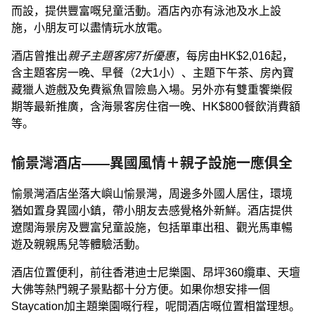
而設，提供豐富嘅兒童活動。酒店內亦有泳池及水上設
施，小朋友可以盡情玩水放電。
酒店曾推出
親子主題客房7折優惠
，每房由HK$2,016起，
含主題客房一晚、早餐（2大1小）、主題下午茶、房內寶
藏獵人遊戲及免費鯊魚冒險島入場。另外亦有雙重饗樂假
期等最新推廣，含海景客房住宿一晚、HK$800餐飲消費額
等。
愉景灣酒店——異國風情＋親子設施一應俱全
愉景灣酒店坐落大嶼山愉景灣，周邊多外國人居住，環境
猶如置身異國小鎮，帶小朋友去感覺格外新鮮。酒店提供
遼闊海景房及豐富兒童設施，包括單車出租、觀光馬車暢
遊及親親馬兒等體驗活動。
酒店位置便利，前往香港迪士尼樂園、昂坪360纜車、天壇
大佛等熱門親子景點都十分方便。如果你想安排一個
Staycation加主題樂園嘅行程，呢間酒店嘅位置相當理想。