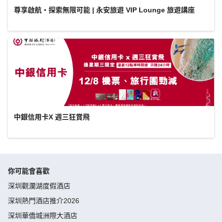
尊享啟航・探索無限可能 | 永安旅遊 VIP Lounge 旅遊講座
中銀信用卡X 週三狂賞飛
你可能會喜歡
深圳觀瀾湖度假酒店
深圳熱門酒店推介2026
深圳華僑城洲際大酒店