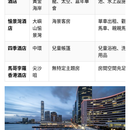
酒店
黃金
龍、太空、嘉年華
池、水上設施
海岸
會
愉景灣酒
大嶼
海景客房
單車出租、觀
店
山愉
馬車、親親馬
景灣
四季酒店
中環
兒童帳篷
兒童浴袍、洗
用品
馬哥孛羅
尖沙
無特定主題房
房間空間充足
香港酒店
咀