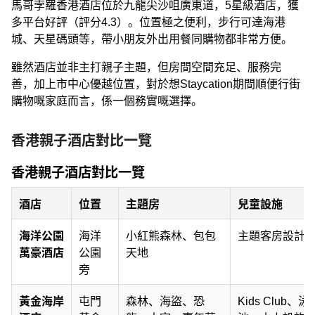
馬哥孛羅香港酒店位於九龍尖沙咀廣東道，5星級酒店，獲
多平台好評（評分4.3）。位置極之便利，步行可達海港
城、天星碼頭等，帶小朋友外出用餐同購物都非常方便。
雖然酒店並非主打親子主題，但房間空間充足、服務完
善，加上市中心優越位置，對於想Staycation期間順便行街
購物嘅家庭而言，係一個務實嘅選擇。
香港親子酒店對比一覽
香港親子酒店對比一覽
酒店
位置
主題房
兒童設施
海洋公園
海洋
小紅熊森林、包包
主題客房設計
萬豪酒店
公園
天地
旁
黃金海岸
屯門
森林、海盜、恐
Kids Club、泳