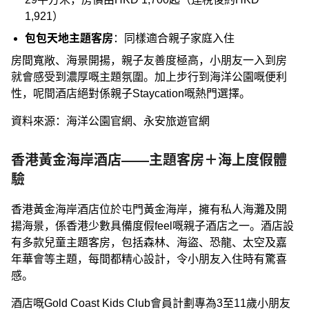
1,921）
包包天地主題客房
：同樣適合親子家庭入住
房間寬敞、海景開揚，親子友善度極高，小朋友一入到房
就會感受到濃厚嘅主題氛圍。加上步行到海洋公園嘅便利
性，呢間酒店絕對係親子Staycation嘅熱門選擇。
資料來源：海洋公園官網、永安旅遊官網
香港黃金海岸酒店——主題客房＋海上度假體
驗
香港黃金海岸酒店位於屯門黃金海岸，擁有私人海灘及開
揚海景，係香港少數具備度假feel嘅親子酒店之一。酒店設
有多款兒童主題客房，包括森林、海盜、恐龍、太空及嘉
年華會等主題，每間都精心設計，令小朋友入住時有驚喜
感。
酒店嘅Gold Coast Kids Club會員計劃專為3至11歲小朋友