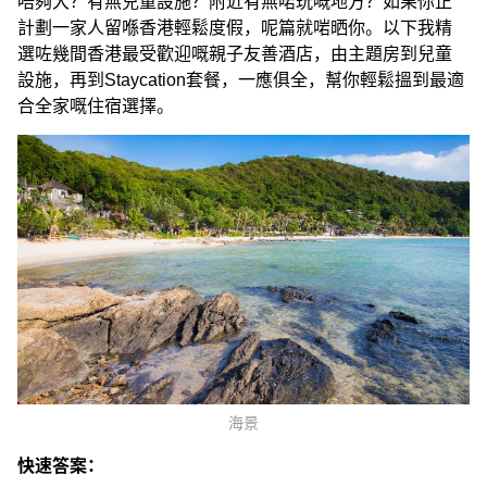
唔夠大？有無兒童設施？附近有無啱玩嘅地方？如果你正
計劃一家人留喺香港輕鬆度假，呢篇就啱晒你。以下我精
選咗幾間香港最受歡迎嘅親子友善酒店，由主題房到兒童
設施，再到Staycation套餐，一應俱全，幫你輕鬆搵到最適
合全家嘅住宿選擇。
海景
快速答案：