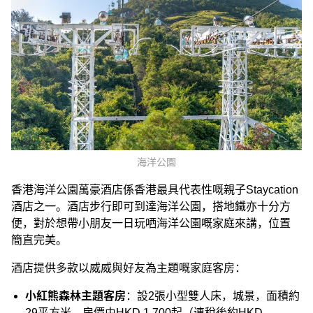
海洋公園
香港海洋公園萬豪酒店係香港最具代表性嘅親子Staycation
酒店之一。酒店步行即可到達海洋公園，搭地鐵亦十分方
便，對於想帶小朋友一日玩哂海洋公園嘅家庭來講，位置
簡直完美。
酒店提供多款以威威與好友為主題嘅家庭客房：
小紅熊森林主題客房
：設2張小型雙人床，城景，面積約
29平方米，房價由HKD 1,700起（連稅後約HKD