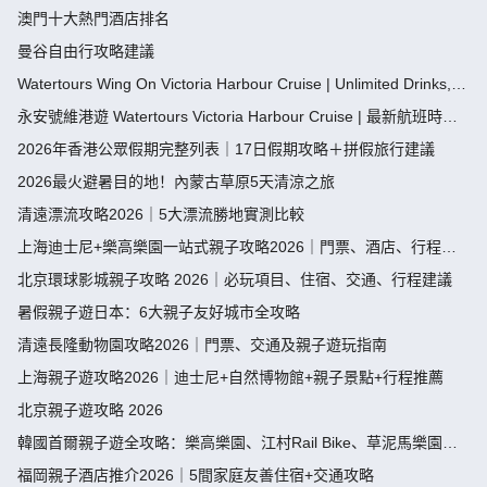
澳門十大熱門酒店排名
曼谷自由行攻略建議
Watertours Wing On Victoria Harbour Cruise | Unlimited Drinks,
Timetab
永安號維港遊 Watertours Victoria Harbour Cruise | 最新航班時間
表、無限暢飲與預訂指南
2026年香港公眾假期完整列表｜17日假期攻略＋拼假旅行建議
2026最火避暑目的地！內蒙古草原5天清涼之旅
清遠漂流攻略2026｜5大漂流勝地實測比較
上海迪士尼+樂高樂園一站式親子攻略2026｜門票、酒店、行程規
劃
北京環球影城親子攻略 2026｜必玩項目、住宿、交通、行程建議
暑假親子遊日本：6大親子友好城市全攻略
清遠長隆動物園攻略2026｜門票、交通及親子遊玩指南
上海親子遊攻略2026｜迪士尼+自然博物館+親子景點+行程推薦
北京親子遊攻略 2026
韓國首爾親子遊全攻略：樂高樂園、江村Rail Bike、草泥馬樂園、
愛寶樂園、親子酒店
福岡親子酒店推介2026｜5間家庭友善住宿+交通攻略