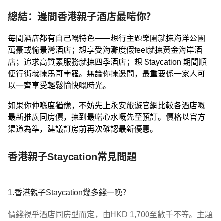
總結：邊間香港親子酒店最啱你？
每間酒店都有自己嘅特色——想行主題樂園就揀海洋公園
萬豪或愉景灣酒店；想享受海灘度假feel就揀黃金海岸酒
店；追求高質素服務就揀四季酒店；想 Staycation 期間順
便行街就揀馬哥孛羅。無論你揀邊間，最重要係一家人可
以一齊享受輕鬆愉快嘅時光。
如果你仲喺度猶豫，不妨先上永安旅遊官網比較各酒店嘅
最新推廣同房價，揀到最啱心水嘅先至預訂。價格以官方
渠道為準，建議訂房前再次確認最新優惠。
香港親子Staycation常見問題
1.香港親子Staycation幾多錢一晚？
價錢視乎酒店同房型而定，由HKD 1,700至數千不等。主題