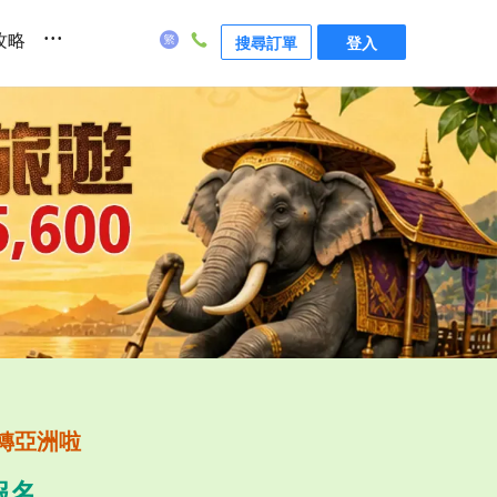
...
攻略
搜尋訂單
登入
轉亞洲啦
報名