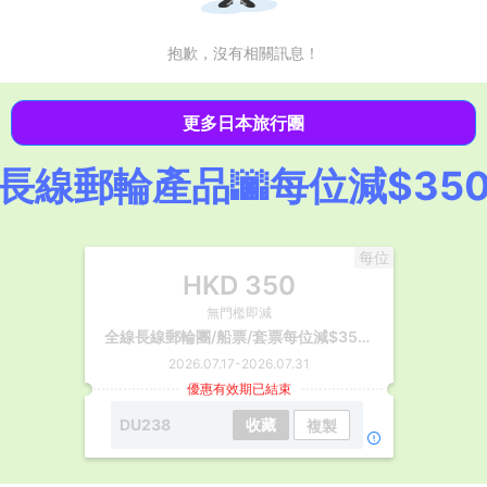
抱歉，沒有相關訊息！
更多日本旅行團
長線郵輪產品🌆每位減$35
每位
HKD
350
無門檻即減
全線長線郵輪團/船票/套票每位減$350【郵輪中心開幕優惠】
2026.07.17
-
2026.07.31
優惠有效期已結束
DU238
收藏
複製