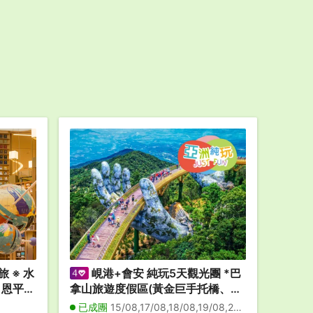
 ※ 水
峴港+會安 純玩5天觀光團 *巴
0、恩平韓
拿山旅遊度假區(黃金巨手托橋、法
臨津閣
式花園、城堡)、「世界文化遺產」
已成團
15/08,17/08,18/08,19/08,20/08,21/08,22/08,23/08,26/08,27/08,28/08,29/08,30/08,31/08,01/09,02/09,03/09,04/09,05/09,06/09