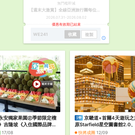
無門檻即減
【週末大激賞】全線亞洲旅行團每位減$120
2026.07.31
-
2026.08.02
優惠有效期已結束
WE241
收藏
複製
永安獨家果園㊣季節限定榴
京畿道+首爾4天遊玩之旅
》吉隆坡《入住國際品牌五
原Starfield星空圖書館2.
華東方酒店Mandarin
屋村、「DMZ非武裝地帶」
團
17/08
快將成團
12/09