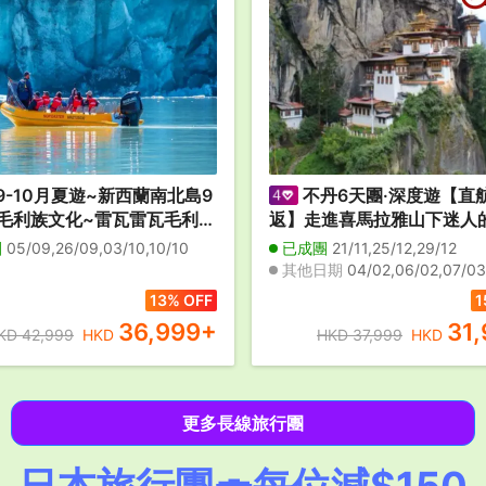
9-10月夏遊~新西蘭南北島9
不丹6天團·深度遊【直
毛利族文化~雷瓦雷瓦毛利村
返】走進喜馬拉雅山下迷人
乘坐塔斯曼冰川船】【觀星
格里拉」/到訪世界十大寺廟
團
05/09,26/09,03/10,10/10
已成團
21/11,25/12,29/12
安排乘坐過百年歷史蒸汽船~
虎穴寺/親身體驗試穿不丹傳
其他日期
04/02,06/02,07/03,24/03,26/03,03/04,13/05,29/06,21/08,1
峰高原牧場豐富午餐/前往著
及製作獨一無二的個人頭像郵
13% OFF
1
摩鐘乳石及螢火蟲洞
觀最華麗及浪漫的普納卡宗
36,999
+
31
KD 42,999
HKD
HKD 37,999
HKD
全包】
更多長線旅行團