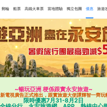
郵輪
船票
高鐵火車票
當地體驗
獨立包團
優惠
旅遊
~暢玩亞洲 梗係跟實永安旅遊~
6最新電視廣告正式推出，跟實旅遊大使譚輝智一齊玩
限時優惠7月31-8月2日
全線分行、永安旅遊網﹑APP、熱線中心