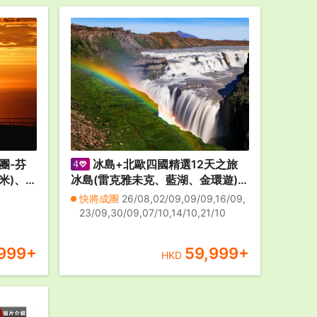
團-芬
冰島+北歐四國精選12天之旅
米)、瑞
冰島(雷克雅未克、藍湖、金環遊)、
陸、康
芬蘭(赫爾辛基)、瑞典(斯德哥爾
快將成團
26/08,02/09,09/09,16/09,
丹麥(哥
摩)、挪威(奧斯陸)、丹麥(哥本哈
23/09,30/09,07/10,14/10,21/10
包價】
根) 【全包價】
999
+
59,999
+
HKD