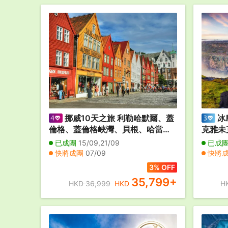
挪威10天之旅 利勒哈默爾、蓋
冰
倫格、蓋倫格峽灣、貝根、哈當厄
克雅未
峽灣、菲爾鈴瀑布、奧斯陸
克、米
已成團
15/09,21/09
已成
冰河湖
快將成團
07/09
快將
價】
3% OFF
35,799
+
HKD 36,999
HKD
H