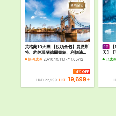
英格蘭10天團 【稅項全包】曼徹斯
【
特、約翰瑞蘭德圖書館、利物浦大
天】【
教堂、切斯特、東門鐘塔、伯明
導覽、
快將成團
20/10,10/11,17/11,05/12
已成
翰、伯明翰博物館及美術館、牛
之旅】
津、倫敦、聖保羅大教堂、大笨
瓦爾特
14% OFF
鐘、約克
名懷托
19,699
+
HKD 22,999
HKD
H