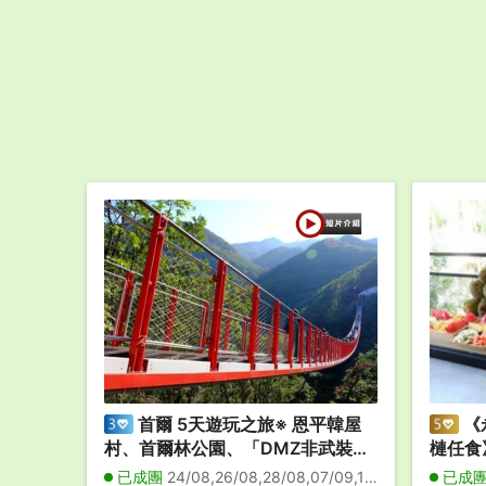
首爾 5天遊玩之旅※ 恩平韓屋
《
村、首爾林公園、「DMZ非武裝地
槤任食
帶」臨津閣展望臺~和平Nuri公園~
星級~文
已成團
24/08,26/08,28/08,07/09,16/09
已成