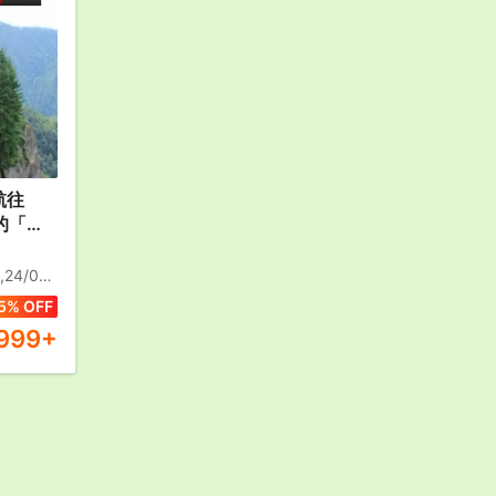
航往
的「香
之一～
統國服
6/09,01/10,25/12
票/參
5% OFF
【優遊
,999
+