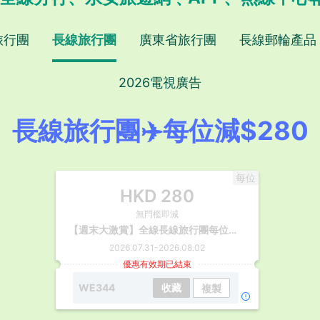
旅行團
長線旅行團
廣東省旅行團
長線郵輪產品
2026電視廣告
長線旅行團✈️每位減$280
每位
HKD
280
無門檻即減
【週末大激賞】全線長線旅行團每位減$280
2026.07.31
-
2026.08.02
優惠有效期已結束
WE344
收藏
複製