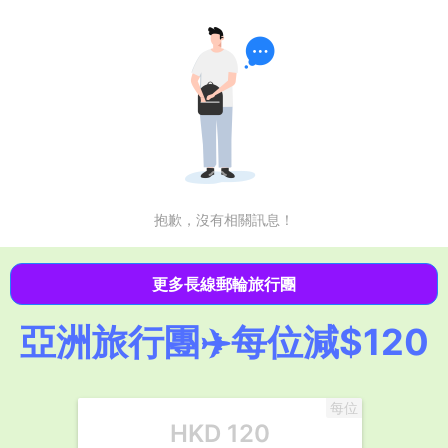
抱歉，沒有相關訊息！
更多長線郵輪旅行團
亞洲旅行團✈️每位減$120
每位
HKD
120