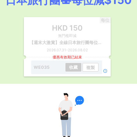
日本旅行團🍣每位減$150
每位
HKD
150
無門檻即減
【週末大激賞】全線日本旅行團每位減$150
2026.07.31
-
2026.08.02
優惠有效期已結束
WE035
收藏
複製