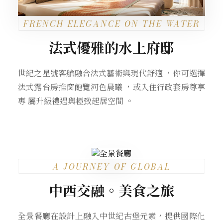
FRENCH ELEGANCE ON THE WATER
法式優雅的水上府邸
世紀之星號客艙融合法式藝術與現代舒適 ，你可選擇
法式露台房推窗飽覽河色晨曦 ，或入住行政套房尊享
專 屬升級禮遇與極致起居空間 。
A JOURNEY OF GLOBAL
GASTRONOMY
中西交融。美食之旅
全景餐廳在設計上融入中世紀古堡元素，提供國際化