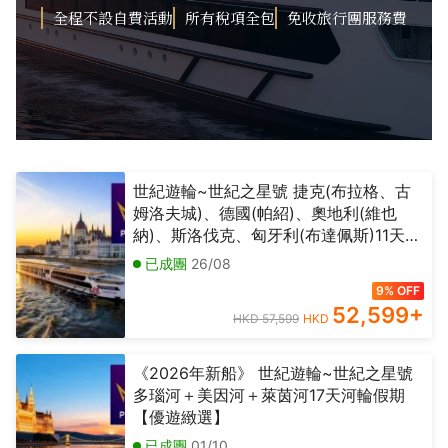
全程不設自費活動
所有稅項全包
免收旅行團服務費
世紀遊輪~世紀之星號 捷克(布拉格、古
姆洛夫城)、德國(帕紹)、奧地利(維也
納)、斯洛伐克、匈牙利(布達佩斯)11天多
瑙河假期【優遊緻選】《2026年新船》
已成團
26/08
9% OFF
52,599
+
HKD 57,599
HKD
《2026年新船》 世紀遊輪~世紀之星號
多瑙河＋美因河＋萊茵河17天河輪假期
【優遊緻選】
已成團
01/10