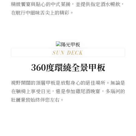
精緻饗宴與貼心的中式菜餚，並提供指定酒水暢飲，
在航行中細味舌尖上的精彩。
SUN DECK
360度環繞全景甲板
視野開闊的頂層甲板是放鬆身心的絕佳場所。無論是
在躺椅上享受日光，還是參加雞尾酒晚宴，多瑙河的
壯麗景致始終伴您左右。