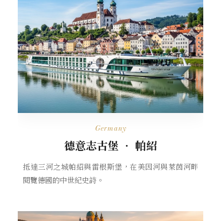
Germany
德意志古堡 ‧ 帕紹
抵達三河之城帕紹與雷根斯堡，在美因河與萊茵河畔
閱覽德國的中世紀史詩。