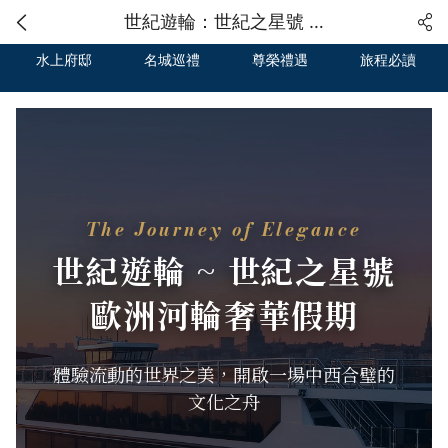
世紀遊輪：世紀之星號 2026 歐洲首航旗艦站
水上府邸
名城巡禮
尊榮禮遇
旅程必讀
The Journey of Elegance
世紀遊輪 ~ 世紀之星號
歐洲河輪奢華假期
體驗流動的世界之美，開啟一場中西合璧的
文化之舟