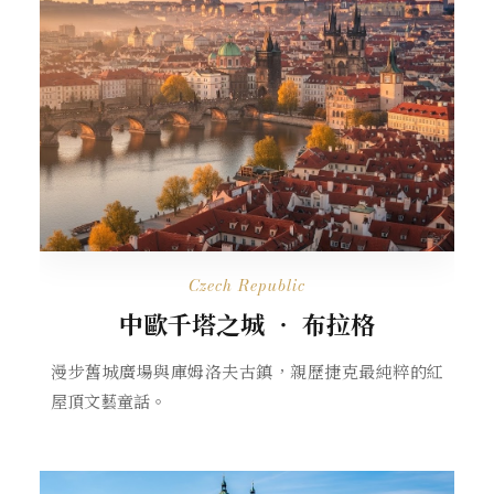
Czech Republic
中歐千塔之城 ‧ 布拉格
漫步舊城廣場與庫姆洛夫古鎮，親歷捷克最純粹的紅
屋頂文藝童話。