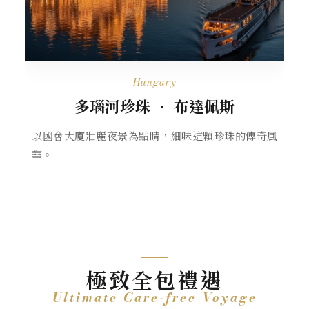
Hungary
多瑙河珍珠 ‧ 布達佩斯
以國會大廈壯麗夜景為點睛，細味這顆珍珠的傳奇風
華。
極致全包禮遇
Ultimate Care-free Voyage