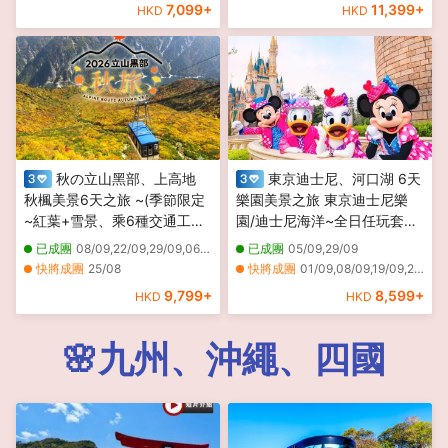
7,099
+
11,399
+
HKD
HKD
秋の立山黑部、上高地
東京迪士尼、河口湖 6天
秋楓美景6天之旅 ~(季節限定
樂園美景之旅 東京迪士尼樂
~紅葉+雪景、乘6種交通工具
園/迪士尼海洋~全日任玩套
深度暢遊)、賞紅葉名所(名古
票、Mother牧場(欣賞花田美
已成團
08/09,22/09,29/09,06/10,13/10,20/10,06/11,13/11
已成團
05/09,29/09
屋城、「日本三大名園」兼六
景)、山中湖河馬水陸兩用巴
快將成團
25/08
快將成團
01/09,08/09,19/09,22/09
園、「世界文化遺產」白川鄉
士、酒酒井Premium
9,799
+
8,599
+
HKD
HKD
合掌村、「日本中部世外桃
Outlets、１晚富士山溫泉酒店
源」上高地
🌸九州、沖繩、四國