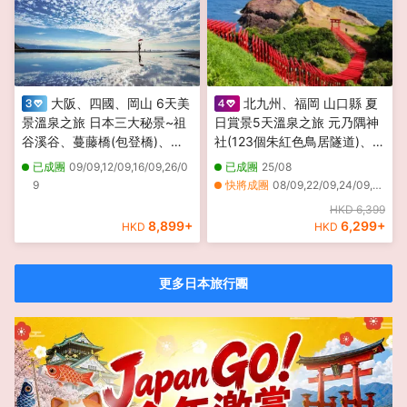
大阪、四國、岡山 6天美
北九州、福岡 山口縣 夏
景溫泉之旅 日本三大秘景~祖
日賞景5天溫泉之旅 元乃隅神
谷溪谷、蔓藤橋(包登橋)、大
社(123個朱紅色鳥居隧道)、日
步危(乘觀光遊覽船)、「天空
本最大鐘乳洞之一秋芳洞、九
已成團
09/09,12/09,16/09,26/0
已成團
25/08
の鏡」父母濱、金刀比羅宮、
州鐵道紀念館
9
快將成團
08/09,22/09,24/09,06/10
舞子海上散步道、鳴門海峽大
HKD 6,399
橋、空中散步「渦之道」
8,899
+
6,299
+
HKD
HKD
更多日本旅行團