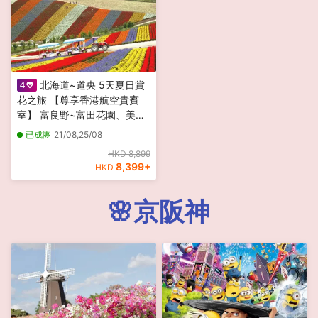
北海道~道央 5天夏日賞
花之旅 【尊享香港航空貴賓
室】 富良野~富田花園、美瑛
~四季彩の丘(包乘坐四季彩
已成團
21/08,25/08
Norocco號觀光車)、國營瀧野
HKD 8,899
鈴蘭丘陵公園(賞鼠尾草及夏日
8,399
+
HKD
花田)
🌸京阪神