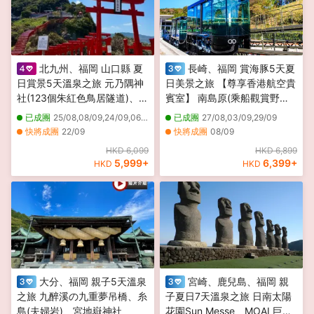
北九州、福岡 山口縣 夏
長崎、福岡 賞海豚5天夏
日賞景5天溫泉之旅 元乃隅神
日美景之旅 【尊享香港航空貴
社(123個朱紅色鳥居隧道)、日
賓室】 南島原(乘船觀賞野生
本最大鐘乳洞之一」秋芳洞、
海豚)、雲仙地獄(大叫喚地獄
已成團
25/08,08/09,24/09,06/10
已成團
27/08,03/09,29/09
九州鐵道紀念館
展望所)、稻佐山展望台(乘玻
快將成團
22/09
快將成團
08/09
璃列車/登山纜車、日本新三大
其他日期
27/10,29/10,03/11,05/11,10/11,12/11,17/11,19/11,24/11,26/11,01/12,03/12,08/12,10/12,15/12,17/12,05/01,07/01,12/01,14/01
HKD 6,099
HKD 6,899
夜景)《4月1日起出發適用》
5,999
+
6,399
+
HKD
HKD
大分、福岡 親子5天溫泉
宮崎、鹿兒島、福岡 親
之旅 九醉溪の九重夢吊橋、糸
子夏日7天溫泉之旅 日南太陽
島(夫婦岩)、宮地嶽神社
花園Sun Messe、MOAI 巨石