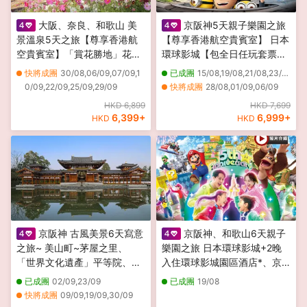
大阪、奈良、和歌山 美
京阪神5天親子樂園之旅
景溫泉5天之旅【尊享香港航
【尊享香港航空貴賓室】 日本
空貴賓室】「賞花勝地」花博
環球影城【包全日任玩套票
記念公園鶴見綠地~風車之
+連續2晚入住環球影城園區酒
快將成團
30/08,06/09,07/09,1
已成團
15/08,19/08,21/08,23/08,21/09,25/09,27/09
丘、「世界文化遺產」興福寺
店】、六甲山天覽台、神戶須
0/09,22/09,25/09,29/09
快將成團
28/08,01/09,06/09
~中金堂、保證入住1晚《國際
磨海洋世界、嵐山風景區~竹
HKD 6,899
HKD 7,699
品牌》南紀白濱Marriott 溫泉
林小徑
6,399
+
6,999
+
HKD
HKD
酒店
京阪神 古風美景6天寫意
京阪神、和歌山6天親子
之旅~ 美山町~茅屋之里、
樂園之旅 日本環球影城+2晚
「世界文化遺產」平等院、嵐
入住環球影城園區酒店*、京
山風景區~渡月橋、紀三井
都鐵道博物館、神戶須磨海洋
已成團
02/09,23/09
已成團
19/08
寺、和歌山電鐵貓站長車站~
世界、吉慶鯛魚列車體驗
快將成團
09/09,19/09,30/09
乘特色觀光列車