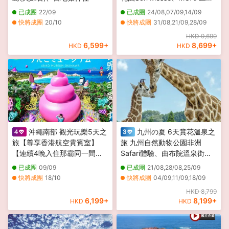
雕像、仙巖園、霧島神宮、
已成團
22/09
已成團
24/08,07/09,14/09
「米芝蓮景點推介」太宰府～
快將成團
20/10
快將成團
31/08,21/09,28/09
天滿宮、由布院花卉村
其他日期
12/10
HKD 9,699
6,599
+
8,699
+
HKD
HKD
沖繩南部 觀光玩樂5天之
九州の夏 6天賞花溫泉之
旅【尊享香港航空貴賓室】
旅 九州自然動物公園非洲
【連續4晚入住那霸同一間酒
Safari體驗、由布院溫泉街、
店，全程無須搬酒店，舒適享
稻佐山展望台(乘玻璃列車/登
已成團
09/09
已成團
21/08,28/08,25/09
受】、DMM Kariyushi水族
山纜車)、1天自由活動
快將成團
18/10
快將成團
04/09,11/09,18/09
館、「爆笑瘋狂打卡點」便便
HKD 8,799
博物館、沖繩世界文化王國
6,199
+
8,199
+
HKD
HKD