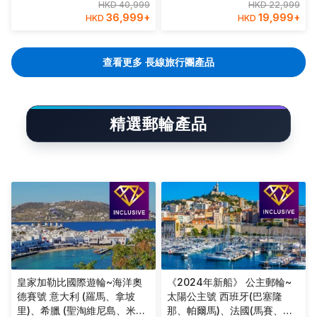
HKD 40,999
HKD 22,999
醋、著名冰川科莫湖、餐食全
及浪漫的普納卡宗【優遊全
36,999
+
19,999
+
HKD
HKD
包/無自費項目
包】
查看更多 長線旅行團產品
精選郵輪產品
皇家加勒比國際遊輪~海洋奧
《2024年新船》 公主郵輪~
德賽號 意大利 (羅馬、拿坡
太陽公主號 西班牙(巴塞隆
里)、希臘 (聖淘維尼島、米可
那、帕爾馬)、法國(馬賽、科