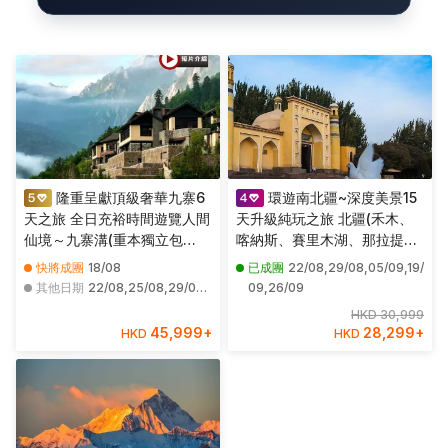
隆重呈獻頂級奢華九寨6
環遊南北疆~深度美景15
天之旅 全日充裕時間遊覽人間
天升級純玩之旅 北疆(禾木、
仙境～九寨溝(重本獨立包
喀納斯、賽里木湖、那拉提草
車)、黃龍(世界規模最大之露
原、天山花海、五彩灘)、南疆
快將成團
18/08
已成團
22/08,29/08,05/09,19/
天鈣化彩池群)、 成都大熊貓
(溫宿大峽谷、紅海胡楊林公
其他日期
22/08,25/08,29/08,01/09,05/09,08/09,12/09,15/09,19/09,10/10,13/10,20/10,24/10,27/10,31/10,03/11,07/11,10/11,14/11,17/11
09,26/09
繁肓研究基地(重本包獨立觀光
園、艾提尕爾清真寺、喀什古
HKD 30,999
車)
城、卡拉庫里湖、盤龍古道)
45,999
+
28,299
+
HKD
HKD