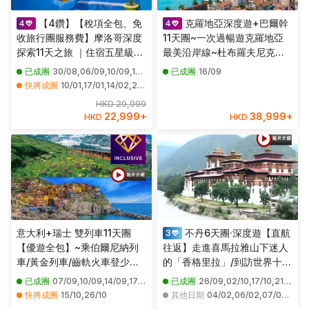
【4鑽】【稅項全包、免
克羅地亞深度遊+巴爾幹
收旅行團服務費】摩洛哥深度
11天團~一次過暢遊克羅地亞
探索11天之旅 ｜住宿五星級酒
最美沿岸線~杜布羅夫尼克、
店及安排住宿1晚撒哈拉沙漠豪
洛克魯姆島、斯普里特、里耶
已成團
30/08,06/09,10/09,13/09,19/09,20/09,27/09,04/10,07/10,10/10,11/10,12/10,14/10,18/10,25/10,01/11,08/11,15/11,22/11,29/11
已成團
16/09
華營地｜到訪被譽為「藍珍
卡、普拉、羅維尼,洛文尼亞美
快將成團
10/01,17/01,14/02,21/02,28/02,07/03,14/03,04/04,11/04,18/04,25/04,02/05,09/05,23/05,30/05,06/06,13/06,20/06,15/08,22/08
珠」摩洛哥山城~舍夫沙萬｜
景~碧湖、天然湖泊~博希尼
HKD 29,999
安排乘坐四驅車前往體驗撒哈
湖/餐食全包/無自費/免收服務
22,999
+
38,999
+
HKD
HKD
拉沙漠探險之旅
費
意大利+瑞士 雙列車11天團
不丹6天團·深度遊【直航
【優遊全包】~乘伯爾尼納列
往返】走進喜馬拉雅山下迷人
車/黃金列車/齒軌火車登少女
的「香格里拉」/到訪世界十大
峰、歐洲最大萊茵河瀑布、世
寺廟之一～虎穴寺/親身體驗試
已成團
07/09,10/09,14/09,17/09,21/09,28/09,08/10,12/10,22/10
已成團
26/09,02/10,17/10,21/11,25/12,29/12
界文化遺產五漁村、建築奇蹟
穿不丹傳統國服及製作獨一無
快將成團
15/10,26/10
其他日期
04/02,06/02,07/03,24/03,26/03,03/04,13/05,29/06,21/08,16/09,01/10,25/12
比薩、傳統黑醋地摩德納品
二的個人頭像郵票/參觀最華麗
其他日期
01/10