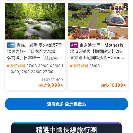
車)
青森、岩手 夏の物語7天
東京迪士尼、Mother牧
溫泉之旅~「日本百大名城」
場 6天樂園【期間限定】2晚
弘前城、日本唯一「紅瓦天
東京迪士尼園區酒店+Green
守」會津鶴城、土津神社（白
Base Glamping豪華帳篷露
快將成團
27/08,30/08,03/09,1
快將成團
26/08
色鳥居）、青葉城遺址、「世
營、東京迪士尼樂園/迪士尼海
0/09,17/09,24/09,27/09
界文化遺產」日光東照宮、
洋、富士山五合目、忍野八海
HKD 10,499
「米芝蓮2星級」奧入瀨溪
9,899
+
10,199
+
HKD
HKD
流、「日本第一美溪」嚴美溪
查看更多 亞洲團產品
精選中國長線旅行團