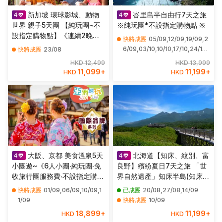
新加坡 環球影城、動物
峇里島半自由行7天之旅
世界 親子5天團 【純玩團~不
※純玩團*不設指定購物點 ※
設指定購物點】《連續2晚》
快將成團
05/09,12/09,19/09,2
國際五星級Mandai
6/09,03/10,10/10,17/10,24/10,
快將成團
23/08
Rainforest Resort by
31/10
HKD 12,499
HKD 13,999
BANYAN TREE 萬態雨林悅榕
11,099
+
11,199
+
HKD
HKD
莊
大阪、京都 美食溫泉5天
北海道【知床、紋別、富
小團遊~《6人小團‧純玩團‧免
良野】繽紛夏日7天之旅 「世
收旅行團服務費‧不設指定購物
界自然遺產」知床半島(知床瀑
點》米芝蓮3星食府~菊乃井懷
布、知床五湖~高架木道橋散
快將成團
01/09,06/09,10/09,1
已成團
20/08,27/08,14/09
石料理、2晚溫泉酒店+1晚大
策)、富良野~富田花園、美瑛
1/09
快將成團
10/09
阪Hilton品牌酒店
の青池、美瑛~四季彩の丘(包
18,899
+
11,199
+
HKD
HKD
乘坐四季彩Norocco號觀光