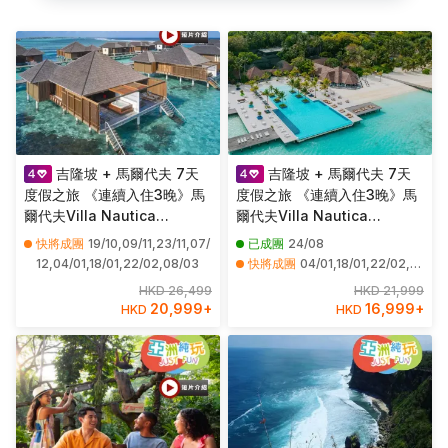
吉隆坡 + 馬爾代夫 7天
吉隆坡 + 馬爾代夫 7天
度假之旅 《連續入住3晚》馬
度假之旅 《連續入住3晚》馬
爾代夫Villa Nautica
爾代夫Villa Nautica
Paradise Island Resort ~
Paradise Island Resort ~
快將成團
19/10,09/11,23/11,07/
已成團
24/08
Water Villa (水中高腳屋) 天
Beach Villa 天堂島度假村
12,04/01,18/01,22/02,08/03
快將成團
04/01,18/01,22/02,08/03
堂島度假村
HKD 26,499
HKD 21,999
20,999
+
16,999
+
HKD
HKD