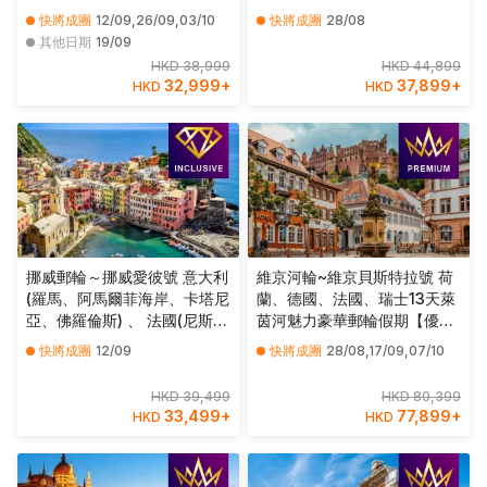
諾斯島)、土耳其(古薩達斯) 10
西嘉島)、 意大利 (熱那亞、佛
快將成團
12/09,26/09,03/10
快將成團
28/08
天豪華郵輪假期【優遊全包】
羅倫斯/比薩、羅馬) 10天豪華
其他日期
19/09
郵輪假期【優遊全包】
HKD 38,999
HKD 44,899
32,999
+
37,899
+
HKD
HKD
挪威郵輪～挪威愛彼號 意大利
維京河輪~維京貝斯特拉號 荷
(羅馬、阿馬爾菲海岸、卡塔尼
蘭、德國、法國、瑞士13天萊
亞、佛羅倫斯) 、 法國(尼斯、
茵河魅力豪華郵輪假期【優遊
馬賽)、西班牙(巴塞隆那) 10天
緻選】
快將成團
12/09
快將成團
28/08,17/09,07/10
郵輪假期【優遊全包】
HKD 39,499
HKD 80,399
33,499
+
77,899
+
HKD
HKD