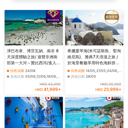
津巴布韋、博茨瓦納、南非 8
希臘愛琴海(米可諾斯島、聖淘
天深度體驗之旅/ 遊覽非洲南
維尼島)、雅典7天浪漫之旅 /
部第一大河～贊比西河/進入高
於海景餐廳享用特色海鮮拼盤
比野生動物保護區，追蹤及近
及品嘗希臘道地傳統菜式:穆薩
快將成團
24/08
快將成團
14/05,21/05,04/06,11/06,18/06,25/06,02/07,20/08,27/08,03/09,10/09,17/09
距離觀看野生動物／品嚐原隻
卡(Moussaka) , 希臘沙律
其他日期
05/09,12/09,19/09,26/09,03/10,10/10,17/10,10/04,17/04,24/04,01/05,08/05,15/05,22/05,29/05,05/06,12/06,19/06,03/07,10/07
其他日期
28/05
龍蝦、海鮮拼盤、【原隻南非
(Horiatiki salata)【稅項全
HKD 43,999
HKD 29,999
鮑魚】全鮑宴及薑蔥焗生蠔
包】
41,999
+
23,999
+
HKD
HKD
【優遊全包】