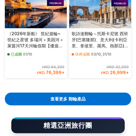
《2026年新船》 世紀遊輪~
歌詩達郵輪～托斯卡尼號 西班
世紀之星號 多瑙河＋美因河＋
牙(巴塞隆那)、意大利(卡利亞
萊茵河17天河輪假期【優遊緻
里、拿坡里、羅馬、熱那亞)、
選】
法國(馬賽)10天豪華郵輪假期
已成團
01/10
快將成團
03/10,31/10
【優遊緻選】
HKD 84,399
HKD 32,999
76,399
+
26,999
+
HKD
HKD
查看更多 郵輪產品
精選亞洲旅行團