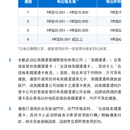
優惠
每位報名滿 *
每位即時折扣
1
HK$10,001 – HK$15,000
HK$150
2
HK$15,001 – HK$20,000
HK$200
3
HK$20,001 – HK$30,000
HK$320
4
HK$30,001 或以上
HK$420
*以每位團費計算。優惠適用於同一張發票內最多四位旅客。
全數必須以美國運通國際股份有限公司（「美國運通」）在香
港簽發的美國運通卡（「合資格美國運通卡」，其持卡人「合
資格美國運通卡會員」）簽賬，除在本項下列明外，方可享有
優惠。優惠不適用於持有美國運通美元卡、美國運通商務旅遊
賬戶、或美國運通公司採購卡之運通卡會員。由美國運通特許
發卡公司於香港簽發印有美國運通公司名稱、品牌或商標的運
通卡及在香港以外地區簽發的美國運通卡，均不可享此優惠。
優惠只適用於永安旅遊門市。於門市報名時，「合資格美國運
通卡」其持卡人必須明確表示希望使用旅行團／郵輪優惠付
款，經永安旅遊確認後，該銷售交易即會套用折扣。