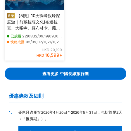
【5鑽】10天珠峰觀峰深
度遊｜前藏拉薩文化(布達拉
宮、大昭寺、羅布林卡、藏族
生活體驗)＋後藏風光(羊卓雍
已成團
22/08,12/09,19/09,10/10,17/10,24/10,31/10,14/11,19/12,26/12
措、日喀則、扎什倫布寺、卡
快將成團
05/09,07/11,21/11,28/11,05/12,12/12
若拉冰川)＋定日珠穆朗瑪峰大
其他日期
29/08,02/09,09/09,16/09,03/10,07/10,14/10,21/10,28/10,04/11,11/11,18/11,25/11,02/12,09/12,16/12,23/12,30/12
HKD 20,199
本營(5200米)
16,599
+
HKD
查看更多 中國長線旅行團
優惠條款及細則
優惠只適用於2026年4月20日至2026年5月31日，包括首尾2天
（「推廣期」）。