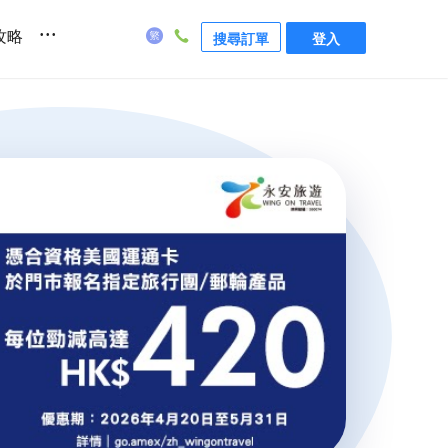
...
攻略
搜尋訂單
登入