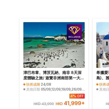
津巴布韋、博茨瓦納、南非 8天深
希臘愛
度體驗之旅/ 遊覽非洲南部第一大河
島)、
～贊比西河/進入高比野生動物保護
享用特
快將成團
24/08
快將
區，追蹤及近距離觀看野生動物／
傳統菜式
其他日期
05/09,12/09,19/09,26/09,03/10,10/10,17/10,10/04,17/04,24/04,01/05,08/05,15/05,22/05,29/05,05/06,12/06,19/06,03/07,10/07
其他
品嚐原隻龍蝦、海鮮拼盤、【原隻
臘沙律(H
4% OFF
南非鮑魚】全鮑宴及薑蔥焗生蠔
包】
41,999
+
HKD 43,999
HKD
H
【優遊全包】