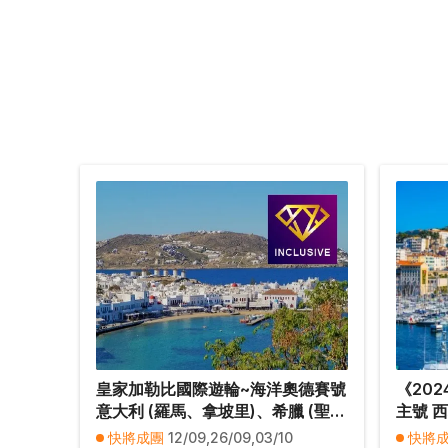
皇家加勒比國際遊輪~海洋奧德賽號
《20
意大利 (羅馬、拿坡里)、希臘 (聖淘
主號 
維尼島、米可諾斯島)、土耳其(古薩
法國(
快將成團
12/09,26/09,03/10
快將