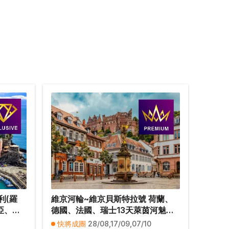
利(羅
維京河輪~維京貝斯特拉號 荷蘭、
亞、佛
德國、法國、瑞士13天萊茵河魅力
)、西班
豪華郵輪假期【優遊緻選】
快將成團
28/08,17/09,07/10