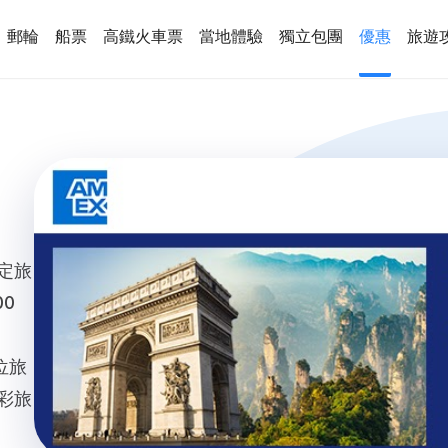
郵輪
船票
高鐵火車票
當地體驗
獨立包團
優惠
旅遊
定旅
0
位旅
彩旅