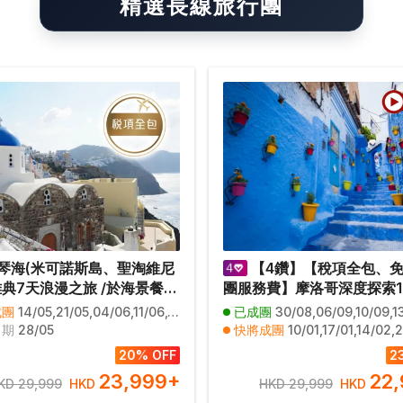
精選長線旅行團
琴海(米可諾斯島、聖淘維尼
【4鑽】【稅項全包、
雅典7天浪漫之旅 /於海景餐廳
團服務費】摩洛哥深度探索1
色海鮮拼盤及品嘗希臘道地
旅 ｜住宿五星級酒店及安排
成團
14/05,21/05,04/06,11/06,18/06,25/06,02/07,20/08,27/08,03/09,10/09,17/09
已成團
30/08,06/09,10/09,13/09,19/09,20/09,27/09,04/10,07/10,10/10,11/10,12/10,14/10,18/10,25/10,01/11
:穆薩卡(Moussaka) , 希
撒哈拉沙漠豪華營地｜到訪
日期
28/05
快將成團
10/01,17/01,14/02,21/02,28/02,07/03,14/03,04/04,11/04,18/04,25/04,02/05,09/05,23/05,30/05,06/0
oriatiki salata)【稅項全
「藍珍珠」摩洛哥山城~舍
20% OFF
2
安排乘坐四驅車前往體驗撒
23,999
+
22
KD 29,999
HKD
HKD 29,999
HKD
漠探險之旅