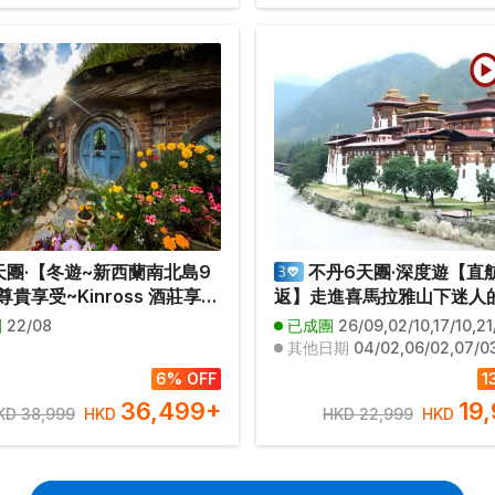
天團·【冬遊~新西蘭南北島9
不丹6天團·深度遊【直
貴享受~Kinross 酒莊享用
返】走進喜馬拉雅山下迷人
餐及品嚐新西蘭葡萄酒/探索
格里拉」/到訪世界十大寺廟
團
22/08
已成團
26/09,02/10,17/10,21/11,25/
在的毛利村落】到訪電影哈
虎穴寺/親身體驗試穿不丹傳
其他日期
04/02,06/02,07/03,24/03,26/03,03/04,13/05,29/06,21/08,16
(魔戒拍攝場地)導覽之旅、觀
及製作獨一無二的個人頭像郵
6% OFF
1
、乘坐厄恩斯勞號百年蒸汽
觀最華麗及浪漫的普納卡宗
36,499
+
19
KD 38,999
HKD
HKD 22,999
HKD
ANW09U)
全包】