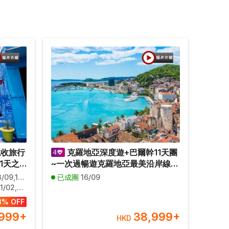
免收旅行
克羅地亞深度遊+巴爾幹11天團
1天之
~一次過暢遊克羅地亞最美沿岸線~
住宿1晚
杜布羅夫尼克、洛克魯姆島、斯普
,08/11,15/11,22/11,29/11
已成團
16/09
被譽為
里特、里耶卡、普拉、羅維尼,洛文
6,13/06,20/06,15/08,22/08
夫沙萬｜
尼亞美景~碧湖、天然湖泊~博希尼
3% OFF
哈拉沙
湖/餐食全包/無自費/免收服務費
,999
+
38,999
+
HKD