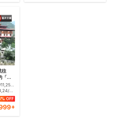
航往
的「香
之一～
12,29/12
統國服
/09,01/10,25/12
票/參
3% OFF
【優遊
,999
+