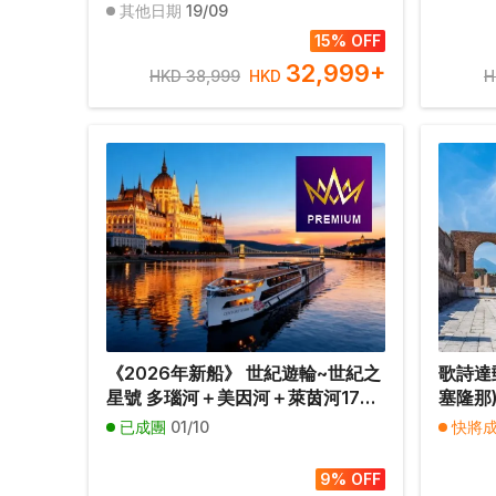
達斯) 10天豪華郵輪假期【優遊全
那亞、
其他日期
19/09
包】
豪華郵
15% OFF
32,999
+
HKD 38,999
HKD
H
《2026年新船》 世紀遊輪~世紀之
歌詩達
星號 多瑙河＋美因河＋萊茵河17天
塞隆那
河輪假期【優遊緻選】
里、羅
已成團
01/10
快將
天豪華
9% OFF