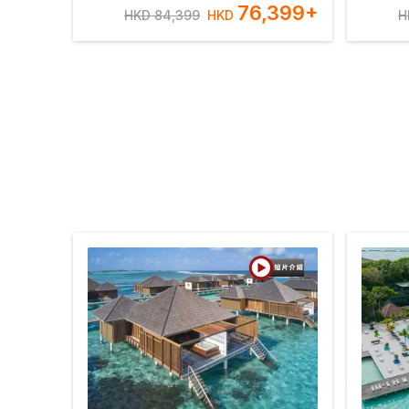
76,399
+
HKD 84,399
HKD
H