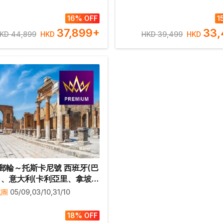
佛羅倫斯/比薩、羅馬) 10天
牙(巴塞隆那) 10天郵輪假
輪假期【優遊全包】
全包】
16% OFF
1
37,899
+
33,
KD 44,899
HKD
HKD 39,499
HKD
郵輪～托斯卡尼號 西班牙(巴
)、意大利(卡利亞里、拿坡
馬、熱那亞)、 法國(馬賽)10
成團
05/09,03/10,31/10
郵輪假期【優遊緻選】
18% OFF