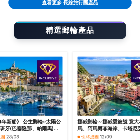
查看更多 長線旅行團產品
精選郵輪產品
24年新船》 公主郵輪~太陽公
挪威郵輪～挪威愛彼號 意大
西班牙(巴塞隆那、帕爾馬)、
馬、阿馬爾菲海岸、卡塔尼
馬賽、科西嘉島)、 意大利 (熱
羅倫斯) 、 法國(尼斯、馬賽
成團
28/08
快將成團
12/09