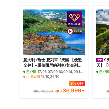
意大利+瑞士 雙列車11天團 【優遊
9
全包】~乘伯爾尼納列車/黃金列車/
天】【尊
齒軌火車登少女峰、歐洲最大萊茵
豐富午
已成團
17/08,07/09,10/09,14/09,17/09,21/09,28/09,08/10,12/10,22/10
已成
河瀑布、世界文化遺產五漁村、建
真實存
快將成團
15/10,26/10
築奇蹟比薩、傳統黑醋地摩德納品
比人村
其他日期
01/10
9% OFF
醋、著名冰川科莫湖、餐食全包/無
星之旅
36,999
+
HKD 40,999
HKD
H
自費項目
船(LN