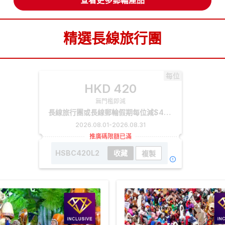
查看更多郵輪產品
精選長線旅行團
每位
HKD
420
無門檻即減
長線旅行團或長線郵輪假期每位減$420(2026 滙豐信用卡優惠)
2026.08.01
-
2026.08.31
推廣碼限額已滿
HSBC420L2
收藏
複製