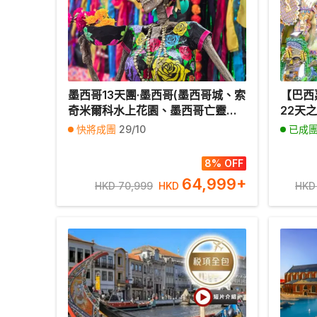
墨西哥13天團·墨西哥(墨西哥城、索
【巴西
奇米爾科水上花園、墨西哥亡靈
22天
節、坎昆、瑪雅遺址圖倫古城、夢
(里約
快將成團
29/10
已成
幻粉紅湖、烏蘇曼、提奧狄華岡) 13
遊)、
天之旅【全包價】《只辦1團：10月
丘比丘
8% OFF
29日出發》(LUMID13NL)
根廷(
64,999
+
HKD 70,999
HKD
HKD