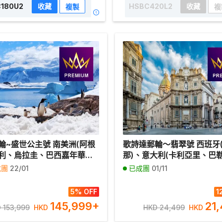
180U2
收藏
HSBC420L2
收藏
複製
複
輪~盛世公主號 南美洲(阿根
歌詩達郵輪～翡翠號 西班牙
利、烏拉圭、巴西嘉年華冠
那)、意大利(卡利亞里、巴
遊)、南極洲 26天豪華郵輪
馬、薩沃納)、法國(馬賽) 1
成團
22/01
已成團
01/11
優遊緻選】
郵輪假期【優遊緻選】
5% OFF
1
145,999
+
21
 153,999
HKD
HKD 24,499
HKD