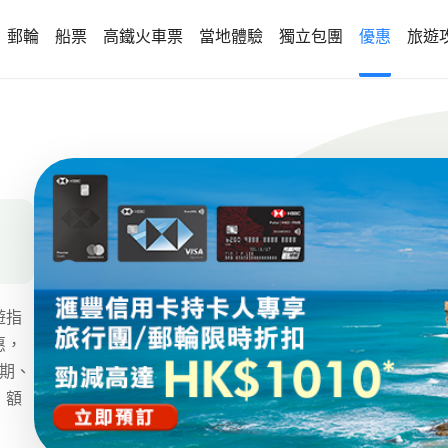
郵輪
船票
高鐵火車票
當地體驗
獨立包團
優惠
旅遊
遊指
惠，
假期、
，額