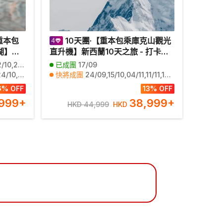
重本包
10天團·【重本包乘庫克山觀光
湖】
直升機】新西蘭10天之旅 - 打卡復
1/12
古英倫有軌電車、南極中心、懷托
12,05/02
已成團
17/09
羅特尼
摩鐘乳石及螢火蟲洞、蒂普瓦毛利
/12,01/01,09/01,14/01,16/01
快將成團
24/09,15/10,04/11,11/11,18/11,25/11
矮袋鼠】
文化及地熱保護區、天際纜車、厄
01,17/04
6% OFF
13% OFF
一般市
恩斯勞號百年蒸汽船、庫克山觀光
999
+
38,999
+
HKD 44,999
HKD
直升機(LNAHC10N)