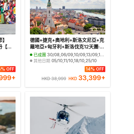
節】
德國+捷克+奧地利+斯洛文尼亞+克
丹【直
羅地亞+匈牙利+斯洛伐克12天團·皇
遊喜馬拉
牌東歐5國+巴爾幹半島 浪漫風光12
已成團
30/08,06/09,10/09,13/09,17/09,20/09,24/09,27/09,01/10,08/10,21/10
寺廟～
天團【全包價】~維也納/札格勒布
其他日期
05/10,11/10,18/10,25/10
統國服/
住宿五*星級、於布拉格享用米芝蓮
8% OFF
14% OFF
宗
推薦餐、「世界文化遺產」哈爾施
,999
+
33,399
+
HKD 38,999
HKD
塔特/古姆洛夫古城/維也納美泉宮、
安排多瑙河船河遊