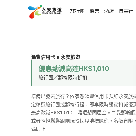
旅行團
機票
酒店
自由行
滙豐信用卡 x 永安旅遊
優惠勁減高達HK$1,010
旅行團／郵輪限時折扣
準備出發去旅行？依家憑滙豐信用卡預訂永安旅
定精選旅行團或郵輪行程，即享限時獨家扣減優
最高激減HK$1,010！啱晒想同屋企人享受郵輪
或者輕輕鬆鬆跟團玩轉世界地標嘅你。名額有限
滿即止！