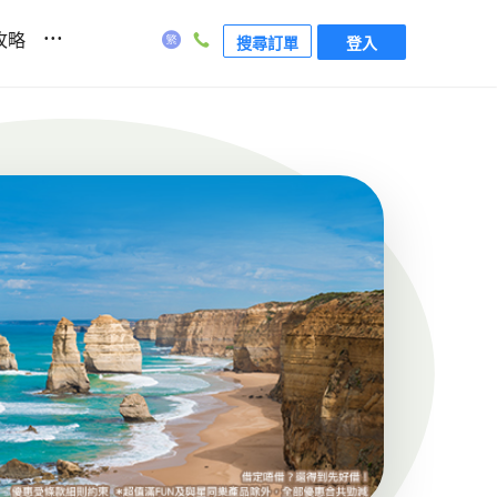
...
攻略
搜尋訂單
登入