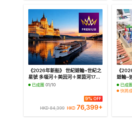
《2026年新船》 世紀遊輪~世紀之
《20
星號 多瑙河＋美因河＋萊茵河17天
遊輪~
河輪假期【優遊緻選】
郵輪假
已成團
01/10
已成
快將
其他
9% OFF
76,399
+
HKD 84,399
HKD