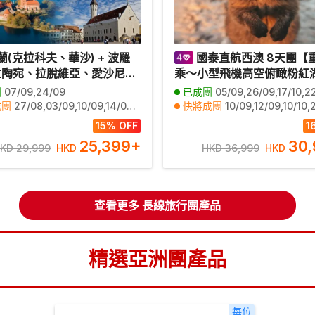
蘭(克拉科夫、華沙) + 波羅
國泰直航西澳 8天團【
立陶宛、拉脫維亞、愛沙尼亞)
乘～小型飛機高空俯瞰粉紅
 (赫爾辛基)深度探索中世紀古
【永安尊享5GB數據卡~1/5-3
團
07/09,24/09
已成團
05/09,26/09,17/10,22/10,21/
10天團
出發團適用】、【深入參觀
成團
27/08,03/09,10/09,14/09,17/09,21/09,22/09,28/09,08/10,15/10,22/10,29/10,05/11,12/11,17/11,19/11,26/11,07/01,14/01,21/01
快將成團
10/09,12/09,10/10,24/10,31/10,12/11,14/11,21/11,26/11,28/11,05/12,12/12,13/12,19/12,25/12,27
斯島「最快樂動物」~短尾
日期
03/11,01/12,03/12,08/12,10/12,11/01,18/01
其他日期
03/10,08/11,22/11,03/12,02/
15% OFF
1
【入住國際五星級酒店，非
25,399
+
30,
KD 29,999
HKD
HKD 36,999
HKD
面五星】
查看更多 長線旅行團產品
精選亞洲團產品
每位