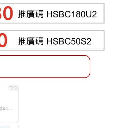
每位
長線旅行團或長線郵輪假期每位減$420(2026 滙豐信用卡優惠)