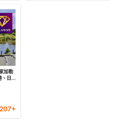
家加勒
港、日
)10
】【香
,207
+