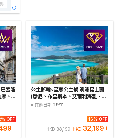
製
(巴塞隆
公主郵輪~至尊公主號 澳洲昆士蘭
勒摩、羅
(悉尼、布里斯本、艾爾利海灘、開
0天豪華
恩茲、威利斯島) 12天豪華郵輪假期
其他日期
29/11
【優遊全包】
2% OFF
16% OFF
,499
+
32,199
+
HKD 38,199
HKD