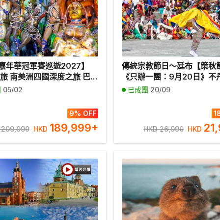
嘉年華冠軍賽巡遊2027】
傳統宗教節日～廷布【策秋
之旅 南美洲四國深度之旅 巴西
《只辦一團：9月20日》不
熱內盧、巴西嘉年華冠軍賽巡
航往返、全包價】6天深度
團
05/02
已成團
20/09
秘魯(印加古都「庫斯科」、馬
雅山下的香格里拉/世界十大
古城)、智利(復活節島)、阿
虎穴寺/親身體驗試穿不丹傳
9% OFF
1
高卓人牧場)【全包價】
參觀最華麗及浪漫的普納卡
189,999
+
21
 209,999
HKD
HKD 26,999
HKD