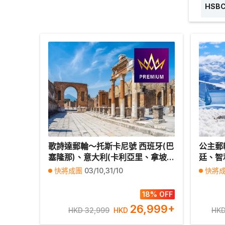
HSBC
歌詩達郵輪～托斯卡尼號 西班牙(巴
公主郵
塞隆那)、意大利(卡利亞里、拿坡
廷、智
里、羅馬、熱那亞)、 法國(馬賽)10
軍賽巡
快將成團
03/10,31/10
快將
天豪華郵輪假期【優遊緻選】
假期【
18% OFF
26,999
+
HKD 32,999
HKD
HKD