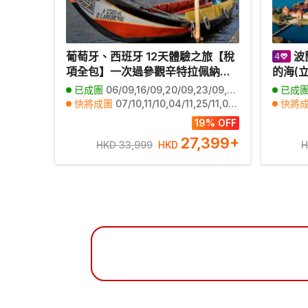
葡萄牙、西班牙 12天體驗之旅【稅
波
項全包】一次過參觀辛特拉佩納宮/
的海(
阿爾罕布拉宮、馬德里大皇宮、杜
+芬蘭
已成團
06/09,16/09,20/09,23/09,27/09,30/09,04/10,14/10,18/10,21/10,25/10,28/10,11/11,18/11,10/03
已成
麗多/聖家族大教堂、阿維羅乘摩里
跡之旅
快將成團
07/10,11/10,04/11,25/11,02/12,13/01,27/01,30/01,03/02,10/02,24/02,03/03,17/03,20/03,21/03,23/03,25/03
快將
西羅彩船、佛蘭明哥歌舞、塞哥維
其他日期
01/11,08/11,15/11,22/11,29/11,06/12,09/12,13/12,16/12,03/01,06/01,10/01,17/01,20/01,24/01,14/02,17/02,21/02,28/02,07/03
其他
19% OFF
亞古城、歐洲最西端羅卡海峽、乘
27,399
+
HKD 33,999
HKD
H
吊車觀賞波圖