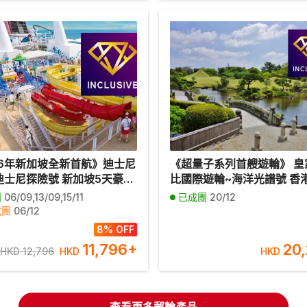
26年新加坡全新首航》迪士尼
《超量子系列首艘遊輪》 皇
迪士尼探險號 新加坡5天豪華
比國際遊輪~海洋光譜號 香
期【優遊全包】
本(福岡、長崎、鹿兒島、熊本
團
06/09,13/09,15/11
已成團
20/12
天豪華郵輪假期【優遊全包
成團
06/12
港啟德郵輪碼頭往返】
日期
25/10,27/12
8% OFF
11,796
+
20
HKD 12,796
HKD
HKD