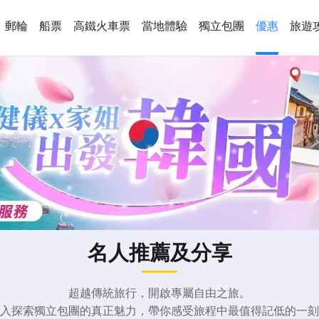
郵輪
船票
高鐵火車票
當地體驗
獨立包團
優惠
旅遊
名人推薦及分享
超越傳統旅行，開啟專屬自由之旅。
入探索獨立包團的真正魅力，帶你感受旅程中最值得記低的一刻