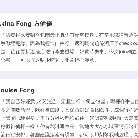
Akina Fong 方健儀
「我覺得永安獨立包團最正嘅係有專車接送，有當地識講普通
手做埋翻譯。因為我經常自由行，遇到嘅問題係酒店早check o
走，往往要折返酒店攞行李去機場，好費時失事。今次join獨
心幫手，可以慳返唔少時間，非常稱心滿意。」
Louise Fong
「我自己好鍾意 永安旅遊「定製出行・獨立包團」呢種介乎自
團之間嘅感覺，既有自由度，又保留到好高私隱性，成個行程舒
上管家唔駛跟身，但分分秒秒都照顧住，好似電視劇裡面大老
好似神仙棒一樣！仲有我哋嘅車長，當地大大小小嘅事情佢哋
論行程安排、餐廳建議定臨時調整，都可以即刻幫我哋處理，