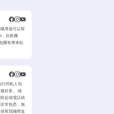
話嘅導遊可以幫
ut，但夜機
立包團有專車貼
由行同私人包
服好多。 線
闆拎起個電話就
都非常熟悉，無
真係幫我哋慳返