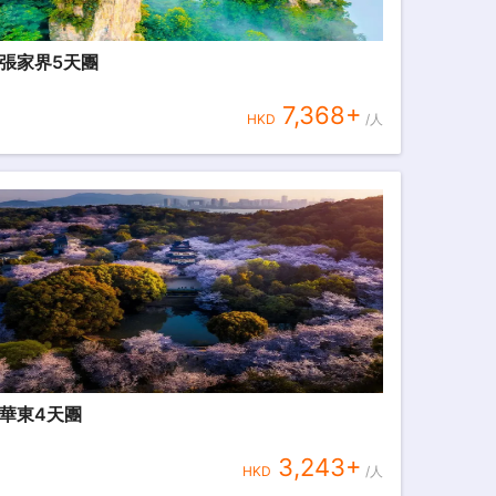
張家界5天團
7,368
+
HKD
/人
華東4天團
3,243
+
HKD
/人