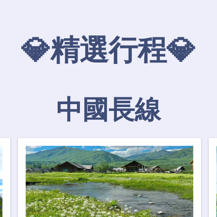
💎精選行程💎
中國長線