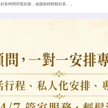
好多時間同冤枉路，成個旅程輕鬆好多。」