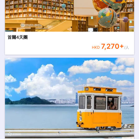
首爾4天團
7,270
+
HKD
/人