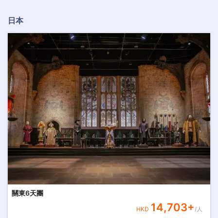
日本
關東6天團
14,703
+
HKD
/人