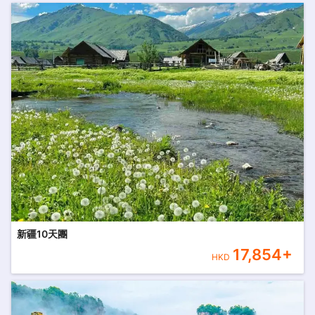
新疆10天團
17,854
+
HKD