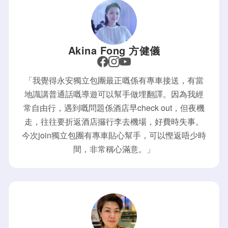
Akina Fong 方健儀
「我覺得永安獨立包團最正嘅係有專車接送，有當
地識講普通話嘅導遊可以幫手做埋翻譯。因為我經
常自由行，遇到嘅問題係酒店早check out，但夜機
走，往往要折返酒店攞行李去機場，好費時失事。
今次join獨立包團有專車貼心幫手，可以慳返唔少時
間，非常稱心滿意。」