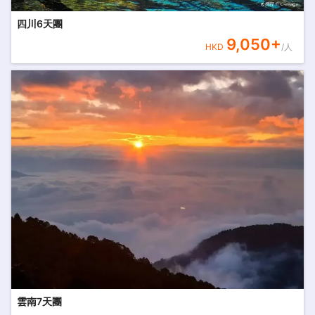
四川6天團
9,050
+
HKD
/人
雲南7天團