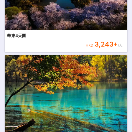
華東4天團
3,243
+
HKD
/人