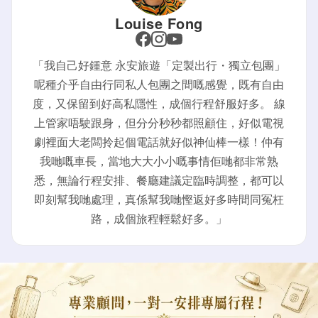
Louise Fong
「我自己好鍾意 永安旅遊「定製出行・獨立包團」
呢種介乎自由行同私人包團之間嘅感覺，既有自由
度，又保留到好高私隱性，成個行程舒服好多。 線
上管家唔駛跟身，但分分秒秒都照顧住，好似電視
劇裡面大老闆拎起個電話就好似神仙棒一樣！仲有
我哋嘅車長，當地大大小小嘅事情佢哋都非常熟
悉，無論行程安排、餐廳建議定臨時調整，都可以
即刻幫我哋處理，真係幫我哋慳返好多時間同冤枉
路，成個旅程輕鬆好多。」