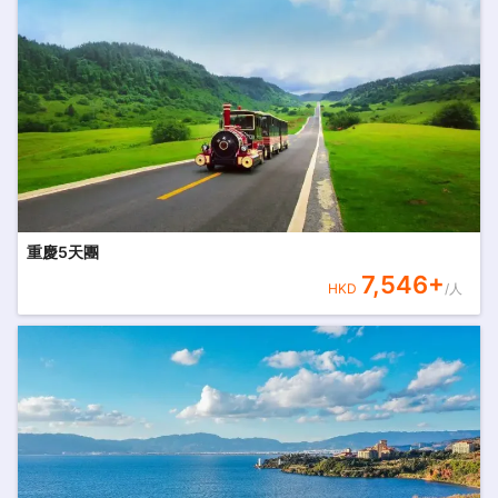
重慶5天團
7,546
+
HKD
/人