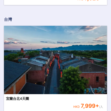
台灣
宜蘭台北4天團
7,999
+
HKD
/人