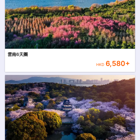
雲南6天團
6,580
+
HKD