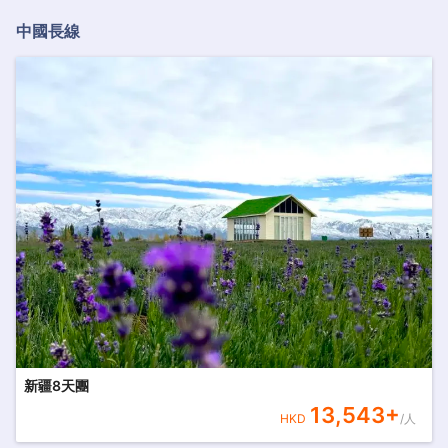
中國長線
新疆8天團
13,543
+
HKD
/人