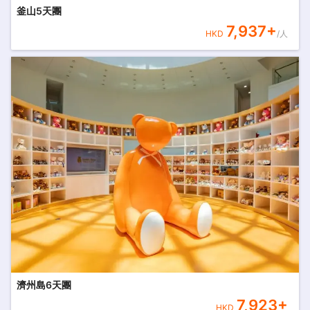
釜山5天團
7,937
+
HKD
/人
濟州島6天團
7,923
+
HKD