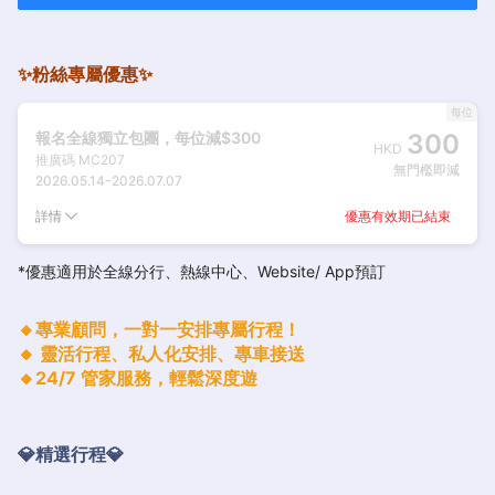
✨粉絲專屬優惠✨
每位
報名全線獨立包團，每位減$300
300
HKD
推廣碼
MC207
無門檻即減
2026.05.14
-
2026.07.07
優惠有效期已結束
詳情
*優惠適用於全線分行、熱線中心、Website/ App預訂
🔸專業顧問，一對一安排專屬行程！
🔸 靈活行程、私人化安排、專車接送
🔸24/7 管家服務，輕鬆深度遊
💎精選行程💎