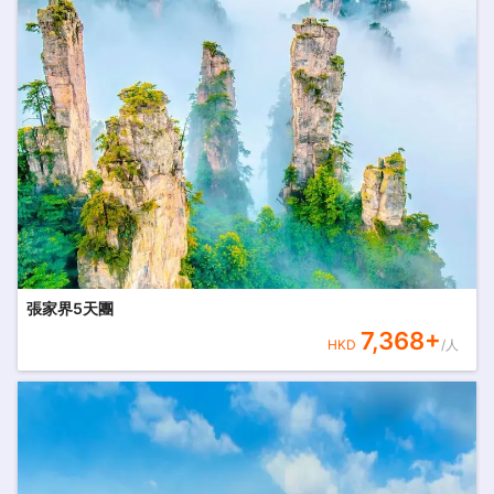
張家界5天團
7,368
+
HKD
/人