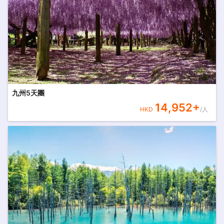
九州5天團
14,952
+
HKD
/人