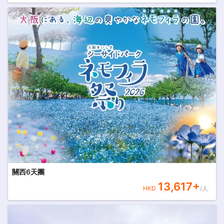
關西6天團
13,617
+
HKD
/人