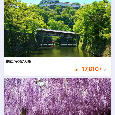
關西/宇治7天團
17,810
+
HKD
/人