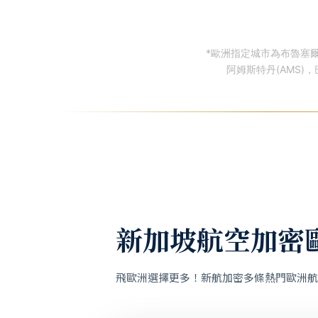
*歐洲指定城市為布魯塞爾(B
阿姆斯特丹(AMS)，巴
新加坡航空加密
飛歐洲選擇更多！新航加密多條熱門歐洲航