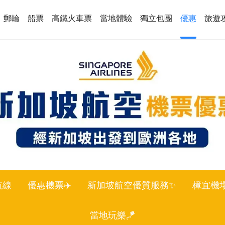
郵輪
船票
高鐵火車票
當地體驗
獨立包團
優惠
旅遊
航線
優惠機票✈️
新加坡航空優質服務✨
樟宜機場
當地玩樂🪁