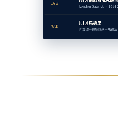
🇬🇧 倫敦蓋威克機
LGW
London Gatwick · 10 月
🇪🇸 馬德里
MAD
新加坡－巴塞隆納－馬德里 ·