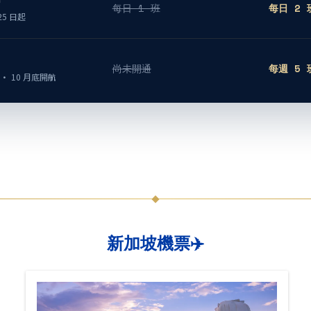
場
每日 1 班
每日 2 
 25 日起
尚未開通
每週 5 
 10 月底開航
新加坡機票✈️