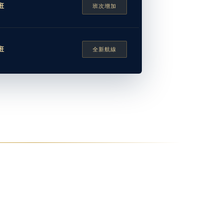
班
班次增加
班
全新航線