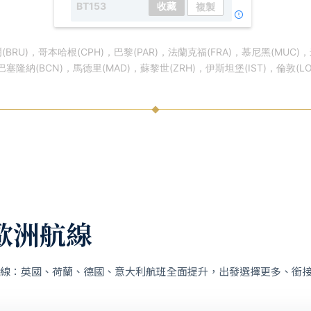
BT153
收藏
複製
RU)，哥本哈根(CPH)，巴黎(PAR)，法蘭克福(FRA)，慕尼黑(MUC)，米
塞隆納(BCN)，馬德里(MAD)，蘇黎世(ZRH)，伊斯坦堡(IST)，倫敦(L
歐洲航線
線：英國、荷蘭、德國、意大利航班全面提升，出發選擇更多、銜