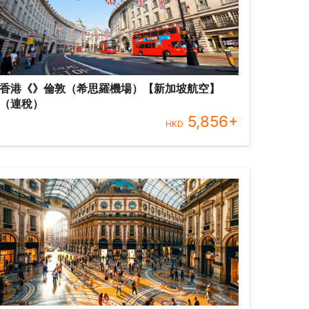
香港《》倫敦（希思羅機場）【新加坡航空】
（連稅）
5,856
+
HKD