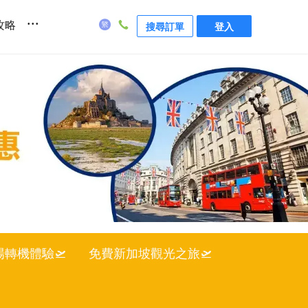
...
攻略
搜尋訂單
登入
轉機體驗🛫
免費新加坡觀光之旅🛫