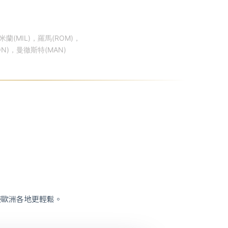
蘭(MIL)，羅馬(ROM)，
ON)，曼徹斯特(MAN)
接歐洲各地更輕鬆。