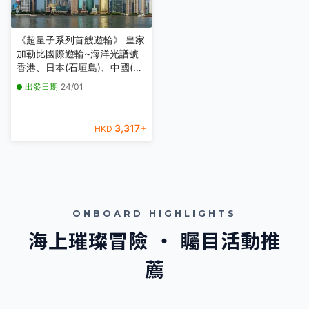
《超量子系列首艘遊輪》 皇家
加勒比國際遊輪~海洋光譜號
香港、日本(石垣島)、中國(上
海) 5天郵輪船票【稅項全包】
出發日期
24/01
【香港啟德郵輪碼頭上船，上
海吳淞口國際郵輪碼頭泊岸】
3,317
+
HKD
ONBOARD HIGHLIGHTS
海上璀璨冒險 ‧ 矚目活動推
薦