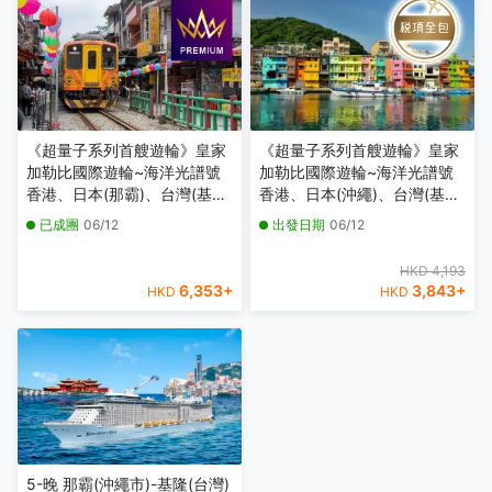
《超量子系列首艘遊輪》皇家
《超量子系列首艘遊輪》皇家
加勒比國際遊輪~海洋光譜號
加勒比國際遊輪~海洋光譜號
香港、日本(那霸)、台灣(基
香港、日本(沖繩)、台灣(基
隆)6天豪華郵輪假期【優遊緻
隆)6天豪華郵輪船票【稅項全
已成團
06/12
出發日期
06/12
選】【香港啟德郵輪碼頭往
包】【香港啟德郵輪碼頭往
返】
返】
HKD 4,193
6,353
+
3,843
+
HKD
HKD
5-晚 那霸(沖繩市)-基隆(台灣)