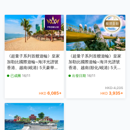
《超量子系列首艘遊輪》皇家
《超量子系列首艘遊輪》皇家
加勒比國際遊輪~海洋光譜號
加勒比國際遊輪~海洋光譜號
香港、越南(峴港) 5天豪華郵
香港、越南(順化/峴港) 5天豪
輪假期【優遊緻選】【香港啟
華郵輪船票【稅項全包】【香
已成團
16/11
出發日期
16/11
德郵輪碼頭往返】
港啟德郵輪碼頭往返】
HKD 4,235
6,085
+
3,935
+
HKD
HKD