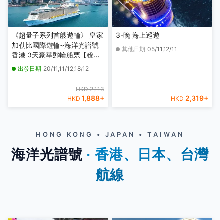
《超量子系列首艘遊輪》 皇家
3-晚 海上巡遊
加勒比國際遊輪~海洋光譜號
其他日期
05/11,12/11
香港 3天豪華郵輪船票【稅項
全包】【香港啟德郵輪碼頭往
出發日期
20/11,11/12,18/12
返】
HKD 2,113
1,888
+
2,319
+
HKD
HKD
HONG KONG • JAPAN • TAIWAN
海洋光譜號
‧ 香港、日本、台灣
航線