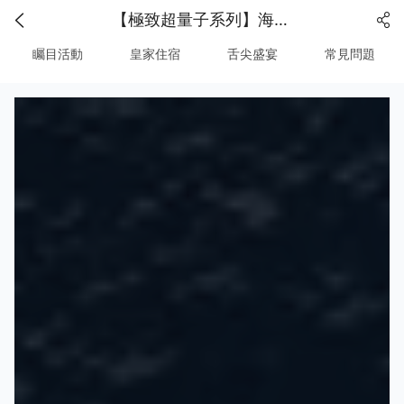
【極致超量子系列】海洋光譜號 ‧ 探索世界級海上府邸與美饌
矚目活動
皇家住宿
舌尖盛宴
常見問題