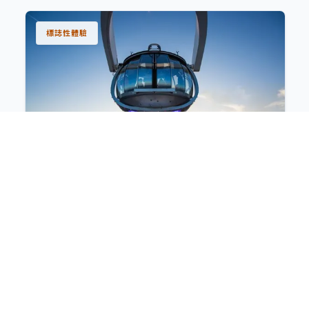
標誌性體驗
北極星 (North Star®)
榮獲健力士世界紀錄「遊輪最高觀景台」，帶您緩緩上
升至海拔300呎高空，全天候飽覽360度震撼海景與浩
瀚天際線。
極限挑戰