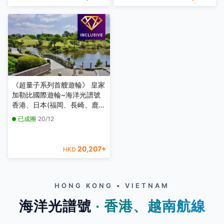
《超量子系列首艘遊輪》 皇家
加勒比國際遊輪~海洋光譜號
香港、日本(福岡、長崎、鹿兒
島、熊本)10天豪華郵輪假期
已成團
20/12
【優遊全包】【香港啟德郵輪
碼頭往返】
20,207
+
HKD
HONG KONG • VIETNAM
海洋光譜號
‧ 香港、越南航線