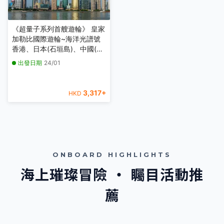
《超量子系列首艘遊輪》 皇家
加勒比國際遊輪~海洋光譜號
香港、日本(石垣島)、中國(上
海) 5天郵輪船票【稅項全包】
出發日期
24/01
【香港啟德郵輪碼頭上船，上
海吳淞口國際郵輪碼頭泊岸】
3,317
+
HKD
ONBOARD HIGHLIGHTS
海上璀璨冒險 ‧ 矚目活動推
薦