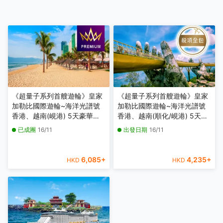
《超量子系列首艘遊輪》皇家
《超量子系列首艘遊輪》皇家
加勒比國際遊輪~海洋光譜號
加勒比國際遊輪~海洋光譜號
香港、越南(峴港) 5天豪華郵
香港、越南(順化/峴港) 5天豪
輪假期【優遊緻選】【香港啟
華郵輪船票【稅項全包】【香
已成團
16/11
出發日期
16/11
德郵輪碼頭往返】
港啟德郵輪碼頭往返】
6,085
+
4,235
+
HKD
HKD