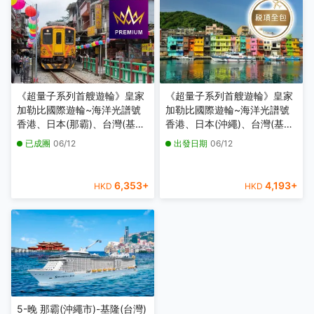
《超量子系列首艘遊輪》皇家
《超量子系列首艘遊輪》皇家
加勒比國際遊輪~海洋光譜號
加勒比國際遊輪~海洋光譜號
香港、日本(那霸)、台灣(基
香港、日本(沖繩)、台灣(基
隆)6天豪華郵輪假期【優遊緻
隆)6天豪華郵輪船票【稅項全
已成團
06/12
出發日期
06/12
選】【香港啟德郵輪碼頭往
包】【香港啟德郵輪碼頭往
返】
返】
6,353
+
4,193
+
HKD
HKD
5-晚 那霸(沖繩市)-基隆(台灣)