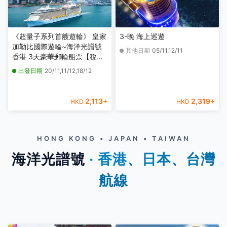
《超量子系列首艘遊輪》 皇家
3-晚 海上巡遊
加勒比國際遊輪~海洋光譜號
其他日期
05/11,12/11
香港 3天豪華郵輪船票【稅項
全包】【香港啟德郵輪碼頭往
出發日期
20/11,11/12,18/12
返】
2,113
+
2,319
+
HKD
HKD
HONG KONG • JAPAN • TAIWAN
海洋光譜號
‧ 香港、日本、台灣
航線