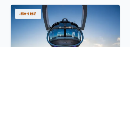
標誌性體驗
北極星 (North Star®)
榮獲健力士世界紀錄「遊輪最高觀景台」，帶您緩緩上
升至海拔300呎高空，全天候飽覽360度震撼海景與浩
瀚天際線。
極限挑戰