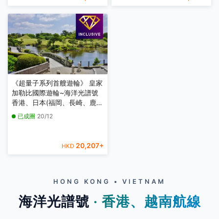
《超量子系列首艘遊輪》 皇家
加勒比國際遊輪~海洋光譜號
香港、日本(福岡、長崎、鹿兒
島、熊本)10天豪華郵輪假期
已成團
20/12
【優遊全包】【香港啟德郵輪
碼頭往返】
20,207
+
HKD
HONG KONG • VIETNAM
海洋光譜號
‧ 香港、越南航線