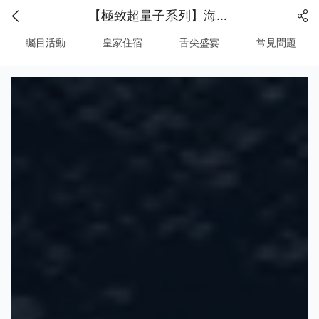
【極致超量子系列】海洋光譜號 ‧ 探索世界級海上府邸與美饌
矚目活動
皇家住宿
舌尖盛宴
常見問題