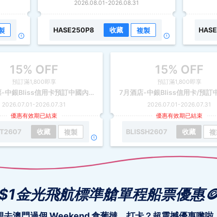
2026.08.01
-
2026.08.31
HASE250P8
收藏
HASE
製
複製
15% OFF
15% OFF
預訂滿1,800即享
預訂滿1,800即享
7月-機票-中銀Bliss信用卡預訂中國內地、香港及台灣航點(需由香港出發之單程/來回)之香港單程或來回機票，淨機票滿HK$1,800，即可享85折優惠
2026.07.01
-
2026.07.31
2026.07.01
-
2026.07.31
優惠有效期已結束
優惠有效期已結束
ST2607
收藏
BLISSH2607
收藏
複製
複
$1金光飛航標準艙單程船票優惠
想去澳門過個 Weekend 食葡撻、打卡？超震撼優惠嚟啦