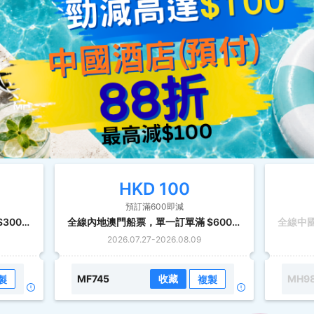
HKD
100
預訂滿600即減
全線內地澳門船票，單一訂單滿 $300減 $30
全線內地澳門船票，單一訂單滿 $600減 $100
2026.07.27
-
2026.08.09
MF745
收藏
MH9
製
複製