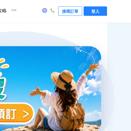
...
攻略
搜尋訂單
登入