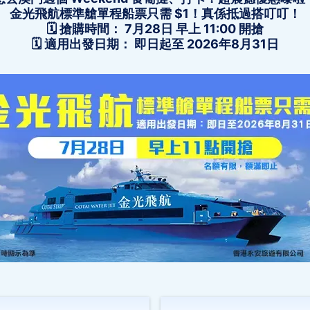
金光飛航標準艙單程船票只需 $1！真係抵過搭叮叮！
🗓️ 搶購時間： 7月28日 早上 11:00 開搶
🗓️ 適用出發日期： 即日起至 2026年8月31日