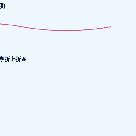
額)
享折上折🔥