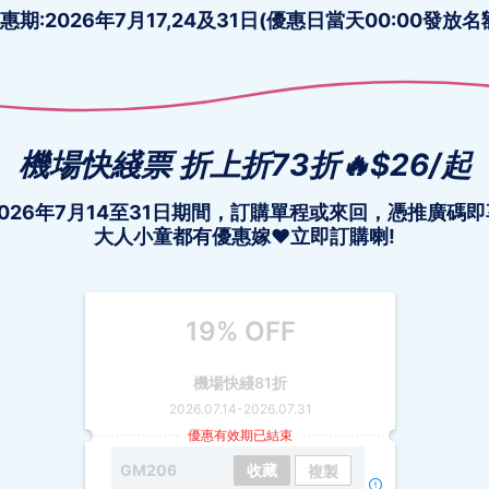
惠期:2026年7月17,24及31日(優惠日當天00:00發放名
機場快綫票 折上折73折🔥$26/起
2026年7月14至31日期間，訂購單程或來回，憑推廣碼即
大人小童都有優惠嫁❤️立即訂購喇!
19% OFF
機場快綫81折
2026.07.14
-
2026.07.31
優惠有效期已結束
GM206
收藏
複製