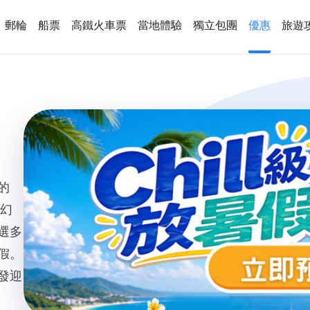
郵輪
船票
高鐵火車票
當地體驗
獨立包團
優惠
旅遊
的
夢幻
選多
假。
發迎