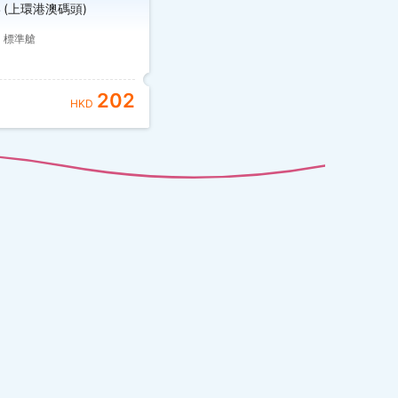
(上環港澳碼頭)
標準艙
202
HKD