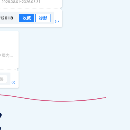
2026.08.01
-
2026.08.31
120H8
收藏
複製
7月酒店-中銀Bliss信用卡/預訂中國內地、澳門、香港或台灣酒店(預付型)訂單連稅滿HK$1,800，即可享85折優惠
製

！