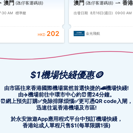
澳門
澳門
香港
(氹仔客運碼頭)
(氹仔客運碼頭)
7:30 AM
標準艙
出發日期
8月16日(週日)
09:00 AM
202
金光飛航
HKD
$1機場快綫優惠🪙
由市區往來香港國際機場當然首選快捷的🚄機場快綫!
由✈️機場前往中環市中心約⏰需24分鐘。
⏰網上預先訂購✅免除排隊煩惱✅更可憑QR code入閘，
迅速往返香港機場及市區!
於永安旅遊App應用程式平台中預訂機場快綫，
香港站成人單程只售$1(每單限購1張)