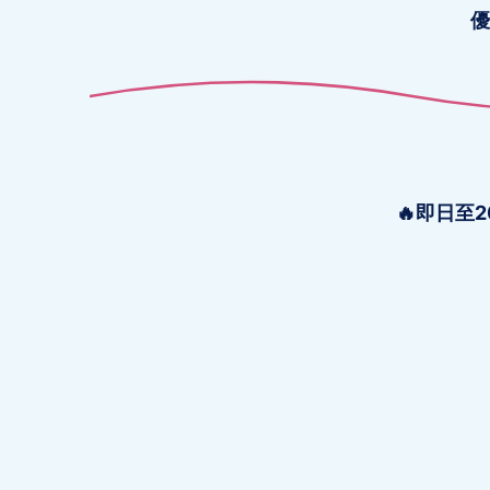
優
🔥即日至