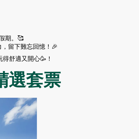
假期。
🥰
力，留下難忘回憶！🎉
玩得舒適又開心🥳！
精選套票