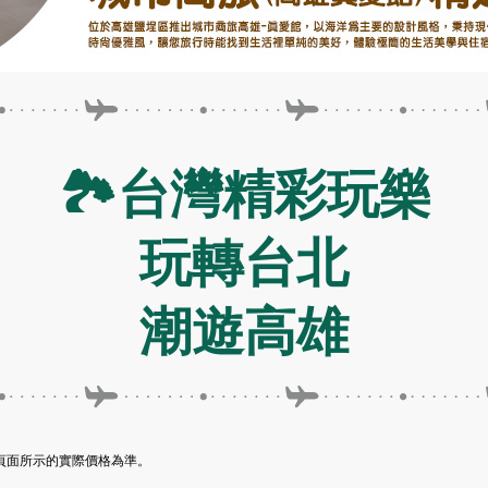
🏞️台灣精彩玩樂
玩轉台北
潮遊高雄
訂頁面所示的實際價格為準。