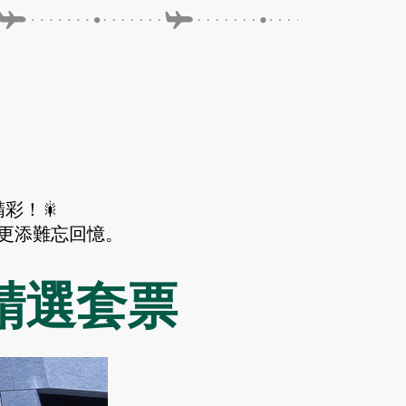
。
彩！🎇
更添難忘回憶。
精選套票