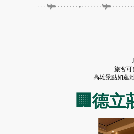
旅客可
高雄景點如蓮池
🏢德