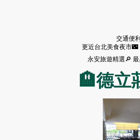
交通便
更近台北美食夜市🌃
永安旅遊精選🔎 
🏨德