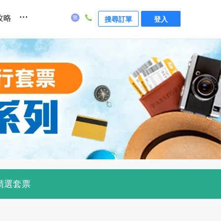
...
攻略
搜尋訂單
登入
精選套票