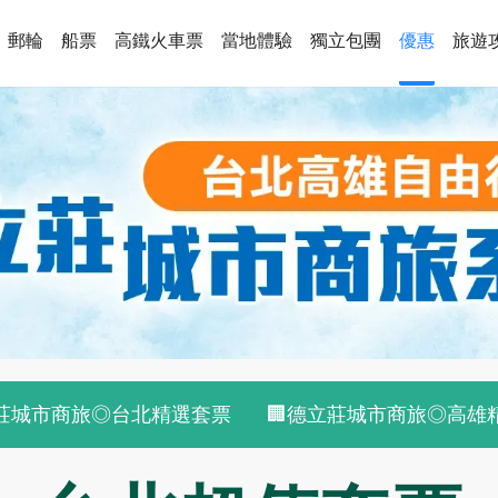
郵輪
船票
高鐵火車票
當地體驗
獨立包團
優惠
旅遊
立莊城市商旅◎台北精選套票
🏢德立莊城市商旅◎高雄