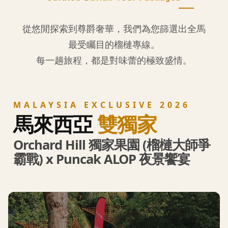
從悠閒探索到尊爵奢華，我們為您篩選出全馬
最受矚目的榴槤專線。
每一趟旅程，都是對味蕾的極致盛情。
MALAYSIA EXCLUSIVE 2026
馬來西亞
雙獨家
Orchard Hill 獨家果園 (榴槤大師爭
霸戰) x Puncak ALOP 夜景饗宴