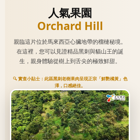
人氣果園
Orchard Hill
親臨這片位於馬來西亞心臟地帶的榴槤秘境。
在這裡，您可以見證精品黑刺與貓山王的誕
生，親身體驗從樹上到舌尖的極致鮮甜。
🔍 實查小貼士：此區黑刺老樹果肉呈現正宗「鮮艷橘黃」色
澤，口感絕佳。