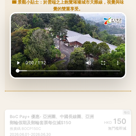
🌃 景觀小貼士：於雲端之上飽覽璀璨城市天際線，視覺與味
覺的雙重享受。
每位
BoC Pay+ 優惠- 亞洲團、中國長線團、亞洲
150
郵輪假期及郵輪套票每位減$150
HKD
無門檻即減
推廣碼
BOCP150C
2026.06.01
-
2026.06.30