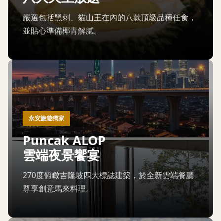
嚴選包括黑刺、貓山王在內的八款頂級品種任食，
並貼心準備椰青解膩。
永安旅遊獨家
Puncak ALOP
雲端夜景饗宴
270度俯瞰吉隆坡四大標誌建築，於全新雲端餐廳
尊享創意馬來料理。