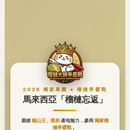
2026 獨家果園 × 榴槤爭霸戰
馬來西亞「榴槤忘返」
親睹
貓山王、黑刺
產地魅力，參與
獨家榴
槤爭霸戰
。