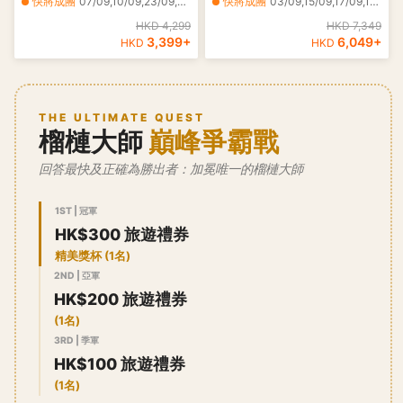
快將成團
07/09,10/09,23/09,24/09,25/09
快將成團
03/09,15/09,17/09,18/09,21/09
ALOP】+馬六甲河遊船 榴槤
Executive Apartments Kuala
HKD 4,299
HKD 7,349
任食 5天之旅
Lumpur
3,399
+
6,049
+
HKD
HKD
THE ULTIMATE QUEST
榴槤大師
巔峰爭霸戰
回答最快及正確為勝出者：加冕唯一的榴槤大師
1ST | 冠軍
HK$300 旅遊禮券
精美獎杯 (1名)
2ND | 亞軍
HK$200 旅遊禮券
(1名)
3RD | 季軍
HK$100 旅遊禮券
(1名)