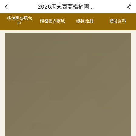
2026馬來西亞榴槤團｜獨家Orchard Hill榴槤爭霸戰・五星頂奢食宿
榴槤團@馬六
榴槤團@檳城
矚目焦點
榴槤百科
甲