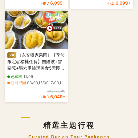
6,099
+
6,099
+
HKD
HKD
《永安獨家果園》【季節
限定㊣榴槤任食】吉隆坡+雪
蘭莪+馬六甲純玩美食5天團
《連續2晚入住》2025年全新
已成團
11/09
開幕國際品牌Marriott
快將成團
03/09,15/09,17/09,18/09,21/09
Executive Apartments Kuala
HKD 7,349
Lumpur
6,049
+
HKD
精選主題行程
Curated Durian Tour Packages