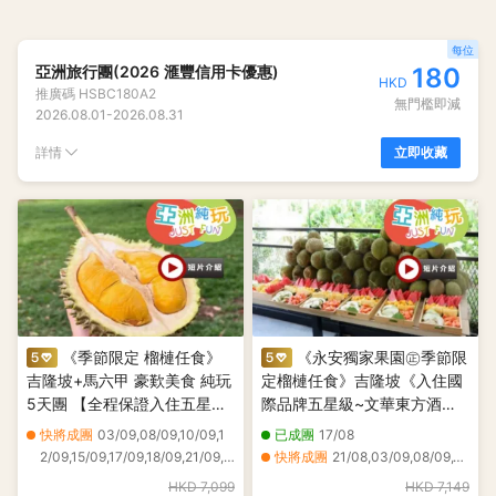
每位
亞洲旅行團(2026 滙豐信用卡優惠)
180
HKD
推廣碼
HSBC180A2
無門檻即減
2026.08.01
-
2026.08.31
詳情
立即收藏
《季節限定 榴槤任食》
《永安獨家果園㊣季節限
吉隆坡+馬六甲 豪歎美食 純玩
定榴槤任食》吉隆坡《入住國
5天團 【全程保證入住五星級
際品牌五星級~文華東方酒店
酒店~ JW Marriott Hotel +
Mandarin Oriental 》+馬六甲
快將成團
03/09,08/09,10/09,1
已成團
17/08
【永安尊享】 Birkin
Courtyard by Marriott
2/09,15/09,17/09,18/09,21/09,2
快將成團
21/08,03/09,08/09,10/09,12/09,15/09,17/09,18/09,21/09,22/09
International】
Melaka 純玩榴槤美食5天團
2/09,24/09,25/09,28/09
HKD 7,099
HKD 7,149