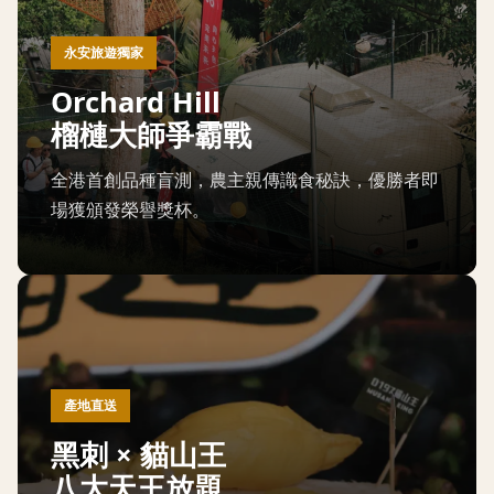
永安旅遊獨家
Orchard Hill
榴槤大師爭霸戰
全港首創品種盲測，農主親傳識食秘訣，優勝者即
場獲頒發榮譽獎杯。
產地直送
黑刺 × 貓山王
八大天王放題