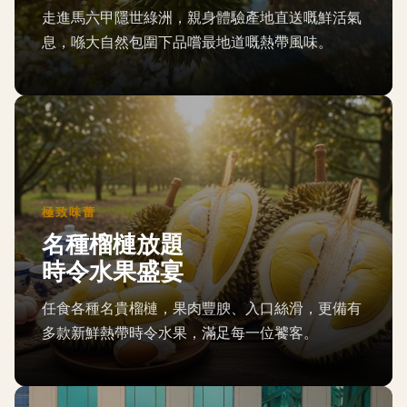
走進馬六甲隱世綠洲，親身體驗產地直送嘅鮮活氣
息，喺大自然包圍下品嚐最地道嘅熱帶風味。
極致味蕾
名種榴槤放題
時令水果盛宴
任食各種名貴榴槤，果肉豐腴、入口絲滑，更備有
多款新鮮熱帶時令水果，滿足每一位饕客。