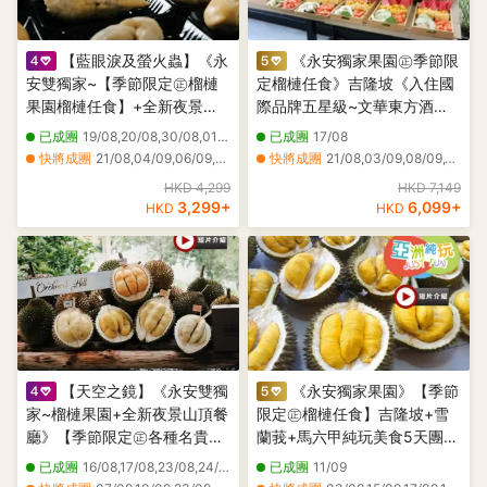
【藍眼淚及螢火蟲】《永
《永安獨家果園㊣季節限
安雙獨家~【季節限定㊣榴槤
定榴槤任食》吉隆坡《入住國
果園榴槤任食】+全新夜景山
際品牌五星級~文華東方酒店
頂餐廳》吉隆坡+雪蘭莪+馬六
Mandarin Oriental 》+馬六甲
已成團
19/08,20/08,30/08,01/09,05/09,18/09
已成團
17/08
甲悠閒5天團 +瓜拉雪蘭莪 (欣
Courtyard by Marriott
快將成團
21/08,04/09,06/09,07/09,10/09,16/09,19/09,20/09,21/09
快將成團
21/08,03/09,08/09,10/09,12/09,15/09,17/09,18/09,21/09,22/09
賞海洋奇觀【藍眼淚】及螢火
Melaka 純玩榴槤美食5天團
HKD 4,299
HKD 7,149
蟲)》
3,299
+
6,099
+
HKD
HKD
【天空之鏡】《永安雙獨
《永安獨家果園》【季節
家~榴槤果園+全新夜景山頂餐
限定㊣榴槤任食】吉隆坡+雪
廳》【季節限定㊣各種名貴榴
蘭莪+馬六甲純玩美食5天團
槤任食】+吉隆坡【永安獨家
《連續2晚入住》2025年全新
已成團
16/08,17/08,23/08,24/08,27/08,01/09,14/09,26/09
已成團
11/09
全新夜景山頂餐廳Puncak
開幕國際品牌Marriott