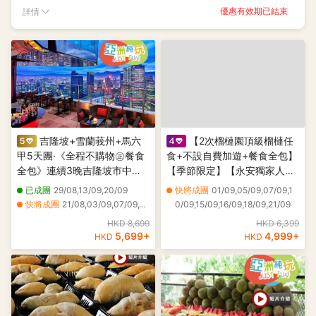
優惠有效期已結束
詳情
吉隆坡+雪蘭莪州+馬六
【2次榴槤園頂級榴槤任
甲5天團·《全程不購物㊣餐食
食+不設自費加遊+餐食全包】
全包》連續3晚吉隆坡市中心
【季節限定】【永安獨家人氣
新派五星級EQ酒店+頂層酒吧
果園 Orchard Hill+ 彭亨文冬
已成團
29/08,13/09,20/09
快將成團
01/09,05/09,07/09,1
近觀雙子塔夜景+獨家山頂夜
勞勿貓山王之鄉】吉隆坡+雲
快將成團
21/08,03/09,07/09,10/09,12/09,15/09,17/09,18/09,21/09
0/09,15/09,16/09,18/09,21/09
景餐廳享用晚餐+永安獨家果
頂+文冬 悠閒5天團 - 全程入
HKD 8,699
HKD 6,399
園任食多款名貴榴槤+新派肉
住國際品牌五星級酒店
5,699
+
4,999
+
HKD
HKD
骨茶+果木煙燻甘榜雞