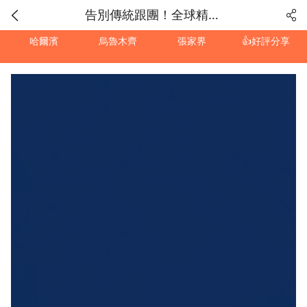
告別傳統跟團！全球精緻小團「隨時出發」大召集
哈爾濱
烏魯木齊
張家界
👍好評分享