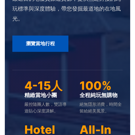
玩標準與深度體驗，帶您發掘最道地的在地風
光。
瀏覽當地行程
4-15人
100%
精緻當地小團
全程純玩無購物
嚴控隨團人數，雙語導
絕無隱形消費，時間全
遊貼心深度講解。
留給絕美風景。
Hotel
All-In