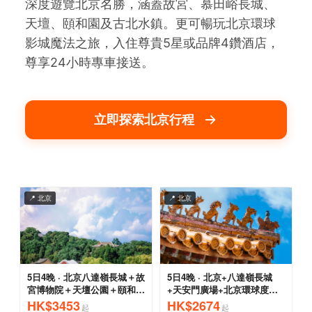
深度遊覽北京名勝，涵蓋故宮、慕田峪長城、
天壇、頤和園及古北水鎮。更可暢玩北京環球
影城魔法之旅，入住尊貴5星或品牌4鑽酒店，
尊享24小時專車接送。
立即探索北京行程