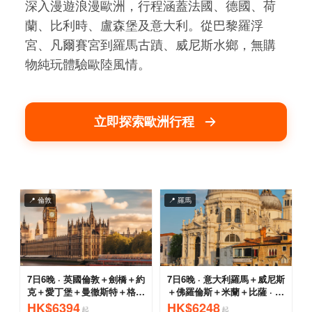
深入漫遊浪漫歐洲，行程涵蓋法國、德國、荷
蘭、比利時、盧森堡及意大利。從巴黎羅浮
宮、凡爾賽宮到羅馬古蹟、威尼斯水鄉，無購
物純玩體驗歐陸風情。
立即探索歐洲行程