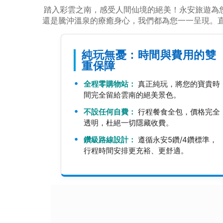
踏入彩雲之南，感受人間仙境的絕美！永安旅遊為您
還是騰沖溫泉的療癒身心，我們都為您一一呈現。
純玩無憂：時間與費用的雙
重保障
全程零購物站：
真正純玩，將您的寶貴時
間完全留給雲南的絕美景色。
不設任何自費：
行程餐食全包，價格完全
透明，杜絕一切隱藏收費。
鑽級路線設計：
遵循永安5鑽/4鑽標準，
行程時間安排更充裕、更舒適。