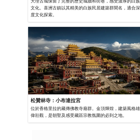
大理古城保留了完整的歷史城牆和街巷，感受濃厚的白族
文化。喜洲古鎮以其精美的白族民居建築群聞名，適合深
度文化探索。
松贊林寺：小布達拉宮
位於香格里拉的藏傳佛教寺廟群。金頂輝煌，建築風格雄
偉壯觀，是朝聖及感受藏區宗教氛圍的必到之地。