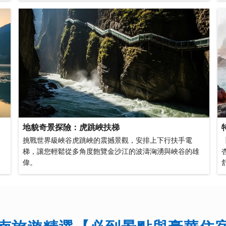
地貌奇景探險：虎跳峽扶梯
挑戰世界級峽谷虎跳峽的震撼景觀，安排上下行扶手電
梯，讓您輕鬆從多角度飽覽金沙江的波濤洶湧與峽谷的雄
偉。