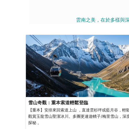
雲南之美，在於多樣與
雪山奇觀：重本索道輕鬆登臨
【重本】安排來回索道上山 ，直達雲杉坪或藍月谷，輕
觀賞玉龍雪山聖潔冰川。多團更連遊轎子/梅里雪山，深
探秘 。