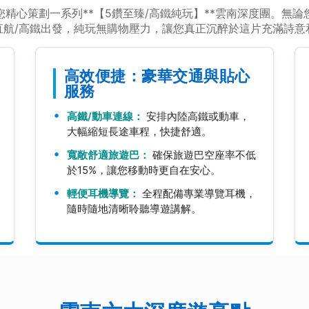
精心策劃一系列**【5鑽至臻/高鐵純玩】**雲南深度團。無
直航/高鐵出發，純玩無購物壓力，讓您真正沉醉於這片充滿詩意
高效便捷：豪華交通與貼心
服務
高鐵/動車連線：
安排內陸高鐵或動車，
大幅縮短長途車程，快捷舒適。
寬敞舒適旅遊巴：
確保旅遊巴空座率不低
於15%，讓您移動時更自在安心。
輕便耳機導覽：
全程配備專業導覽耳機，
隨時隨地清晰聆聽導遊講解。