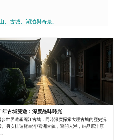
山、古城、湖泊與奇景。
千年古城雙遊：深度品味時光
漫步世界遺產麗江古城，同時深度探索大理古城的歷史沉
澱。另安排遊覽束河/喜洲古鎮，避開人潮，細品原汁原
味。