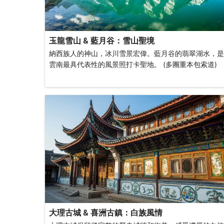
玉龍雪山 & 藍月谷：雪山聖境
納西族人的神山，冰川雪景宏偉。藍月谷的翡翠湖水，是
雲南最具代表性的風景照打卡聖地。 (多團重本包索道)
大理古城 & 喜洲古鎮：白族風情