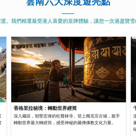
雲南六大深度遊亮點
深度。我們精選最受港人喜愛的皇牌體驗，讓您一次過盡覽雪
香格里拉秘境：轉動世界經筒
鬆
深入藏區，朝聖宏偉的松贊林寺。登上獨克宗古城，親手
度
轉動世界最大轉經筒，感受神秘的藏傳佛教文化力量。