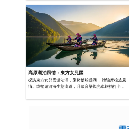
高原湖泊風情：東方女兒國
探訪東方女兒國瀘沽湖，乘豬槽船遊湖 ，體驗摩梭族風
情。或暢遊洱海生態廊道，升級音樂觀光車旅拍打卡 。