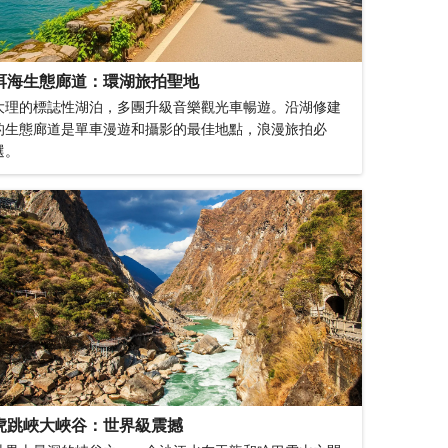
洱海生態廊道：環湖旅拍聖地
大理的標誌性湖泊，多團升級音樂觀光車暢遊。沿湖修建
的生態廊道是單車漫遊和攝影的最佳地點，浪漫旅拍必
選。
虎跳峽大峽谷：世界級震撼