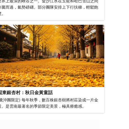
世界上最深的峽谷之一。金沙江水在玉龍和哈巴雪山之間
奔騰而過，氣勢磅礴。部分團隊安排上下行扶梯，輕鬆飽
覽。
固東銀杏村：秋日金黃童話
(騰沖團限定) 每年秋季，數百株銀杏樹將村莊染成一片金
黃。是雲南最著名的季節限定美景，極具療癒感。