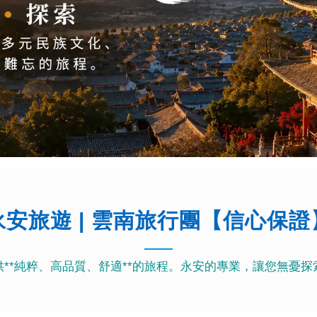
永安旅遊 | 雲南旅行團【信心保證
**純粹、高品質、舒適**的旅程。永安的專業，讓您無憂探