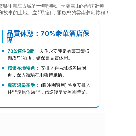
論您嚮往麗江古城的千年韻味、玉龍雪山的聖潔壯麗，
和故事的土地。立即預訂，開啟您的雲南夢幻旅程！
品質休憩：70%豪華酒店保
障
70%連住5鑽：
入住永安評定的豪華型(5
鑽/5星)酒店，確保高品質休憩。
精選在地特色：
安排入住古城或景區附
近，深入體驗在地獨特風情。
獨家溫泉享受：
(騰沖團適用) 特別安排入
住**溫泉酒店**，旅途後享受療癒時光。