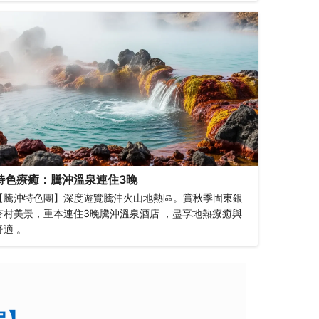
特色療癒：騰沖溫泉連住3晚
【騰沖特色團】深度遊覽騰沖火山地熱區。賞秋季固東銀
杏村美景，重本連住3晚騰沖溫泉酒店 ，盡享地熱療癒與
舒適 。