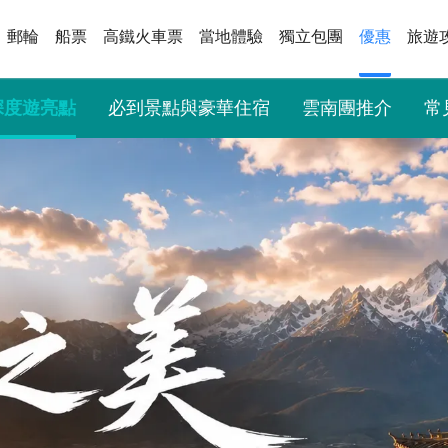
郵輪
船票
高鐵火車票
當地體驗
獨立包團
優惠
旅遊
深度遊亮點
必到景點與豪華住宿
雲南團推介
常