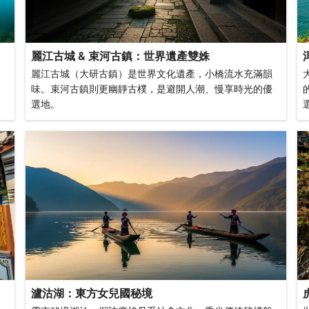
麗江古城 & 束河古鎮：世界遺產雙姝
麗江古城（大研古鎮）是世界文化遺產，小橋流水充滿韻
味。束河古鎮則更幽靜古樸，是避開人潮、慢享時光的優
選地。
瀘沽湖：東方女兒國秘境