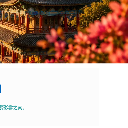
】
索彩雲之南。