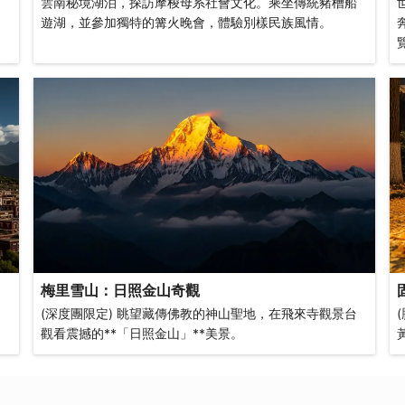
雲南秘境湖泊，探訪摩梭母系社會文化。乘坐傳統豬槽船
遊湖，並參加獨特的篝火晚會，體驗別樣民族風情。
梅里雪山：日照金山奇觀
(深度團限定) 眺望藏傳佛教的神山聖地，在飛來寺觀景台
觀看震撼的**「日照金山」**美景。