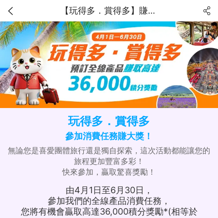
【玩得多．賞得多】賺取高達36,000獎勵積分！
玩得多．賞得多
參加消費任務賺大獎！
無論您是喜愛團體旅行還是獨自探索，這次活動都能讓您的
旅程更加豐富多彩！
快來參加，贏取驚喜獎勵！
由4月1日至6月30日，
參加我們的全線產品消費任務，
您將有機會贏取高達36,000積分獎勵*(相等於