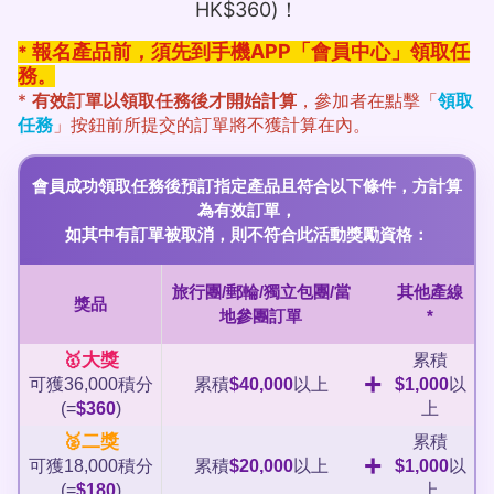
HK$360)！
報名產品前，須先到手機APP「會員中心」領取任
*
務
。
*
有效訂單以領取任務後才開始計算
，參加者在點擊「
領取
任務
」按鈕前所提交的訂單將不獲計算在內。
會員成功領取任務後預訂指定產品且符合以下條件，方計算
為有效訂單，
如其中有訂單被取消，則不符合此活動獎勵資格：
旅行團/郵輪/獨立包團/當
其他產線
獎品
地參團訂單
*
🥇大獎
累積
+
可獲36,000積分
累積
$40,000
以上
$1,000
以
(=
$360
)
上
🥈二獎
累積
+
可獲18,000積分
累積
$20,000
以上
$1,000
以
(=
$180
)
上