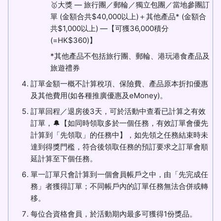
🥇大獎 — 旅行團／郵輪／獨立包團／當地參團訂
單 (金額合共$40,000以上)＋其他產品* (金額合
共$1,000以上) —【可獲36,000積分
(=HK$360)】
*其他產品不包括旅行團、郵輪、港玩港食產品及
旅遊禮券
訂單金額一概不計算稅項、保險費、產品原本折扣優惠
及其他費用(如各種推廣優惠及eMoney)。
訂單回程／退房後3天，可於活動中查看已計算之有效
訂單，🔔【如同時領取多於一個任務，有效訂單會優先
計算到「先領取」的任務中】，如先領之任務結束時未
達到得獎門檻，符合後領取任務的預訂要求之訂單會順
延計算至下個任務。
單一訂單只會計算到一個會員帳戶之中，由「先完成任
務」者獲得訂單；不同帳戶內的訂單任務無法合併或轉
移。
每位合資格會員，於活動期內最多可獲得1份獎品。