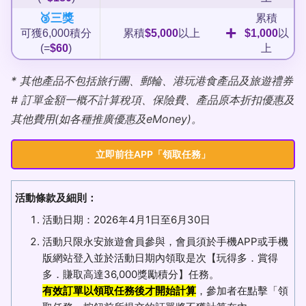
🥉三獎
累積
+
可獲6,000積分
累積
$5,000
以上
$1,000
以
(=
$60
)
上
* 其他產品不包括旅行團、郵輪、港玩港食產品及旅遊禮券
# 訂單金額一概不計算稅項、保險費、產品原本折扣優惠及
其他費用(如各種推廣優惠及eMoney)。
立即前往APP「領取任務」
活動條款及細則：
活動日期：2026年4月1日至6月30日
活動只限永安旅遊會員參與，會員須於手機APP或手機
版網站登入並於活動日期內領取是次【玩得多．賞得
多．賺取高達36,000獎勵積分】任務。
有效訂單以領取任務後才開始計算
，參加者在點擊「領