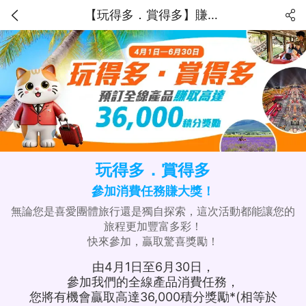
【玩得多．賞得多】賺取高達36,000獎勵積分！
玩得多．賞得多
參加消費任務賺大獎！
無論您是喜愛團體旅行還是獨自探索，這次活動都能讓您的
旅程更加豐富多彩！
快來參加，贏取驚喜獎勵！
由4月1日至6月30日，
參加我們的全線產品消費任務，
您將有機會贏取高達36,000積分獎勵*(相等於