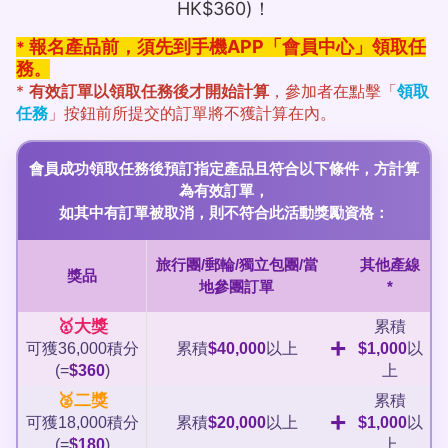
HK$360)！
報名產品前，須先到手機APP「會員中心」領取任
*
務
。
*
有效訂單以領取任務後才開始計算
，參加者在點擊「
領取
任務
」按鈕前所提交的訂單將不獲計算在內。
會員成功領取任務後預訂指定產品且符合以下條件，方計算
為有效訂單，
如其中有訂單被取消，則不符合此活動獎勵資格：
旅行團/郵輪/獨立包團/當
其他產線
獎品
地參團訂單
*
🥇大獎
累積
+
可獲36,000積分
累積
$40,000
以上
$1,000
以
(=
$360
)
上
🥈二獎
累積
+
可獲18,000積分
累積
$20,000
以上
$1,000
以
(=
$180
)
上