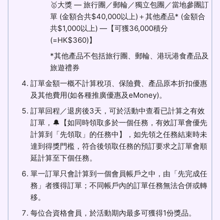
🥇大獎 — 旅行團／郵輪／獨立包團／當地參團訂
單 (金額合共$40,000以上)＋其他產品* (金額合
共$1,000以上) —【可獲36,000積分
(=HK$360)】
*其他產品不包括旅行團、郵輪、港玩港食產品及
旅遊禮券
訂單金額一概不計算稅項、保險費、產品原本折扣優惠
及其他費用(如各種推廣優惠及eMoney)。
訂單回程／退房後3天，可於活動中查看已計算之有效
訂單，🔔【如同時領取多於一個任務，有效訂單會優先
計算到「先領取」的任務中】，如先領之任務結束時未
達到得獎門檻，符合後領取任務的預訂要求之訂單會順
延計算至下個任務。
單一訂單只會計算到一個會員帳戶之中，由「先完成任
務」者獲得訂單；不同帳戶內的訂單任務無法合併或轉
移。
每位合資格會員，於活動期內最多可獲得1份獎品。