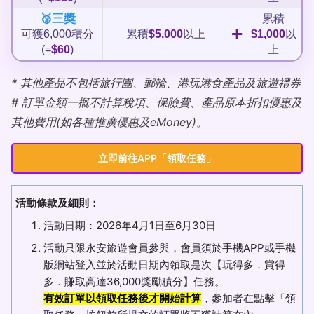
🥉三獎
累積
+
可獲6,000積分
累積
$5,000
以上
$1,000
以
(=
$60
)
上
* 其他產品不包括旅行團、郵輪、港玩港食產品及旅遊禮券
# 訂單金額一概不計算稅項、保險費、產品原本折扣優惠及
其他費用(如各種推廣優惠及eMoney)。
立即前往APP「領取任務」
活動條款及細則：
活動日期：2026年4月1日至6月30日
活動只限永安旅遊會員參與，會員須於手機APP或手機
版網站登入並於活動日期內領取是次【玩得多．賞得
多．賺取高達36,000獎勵積分】任務。
有效訂單以領取任務後才開始計算
，參加者在點擊「領