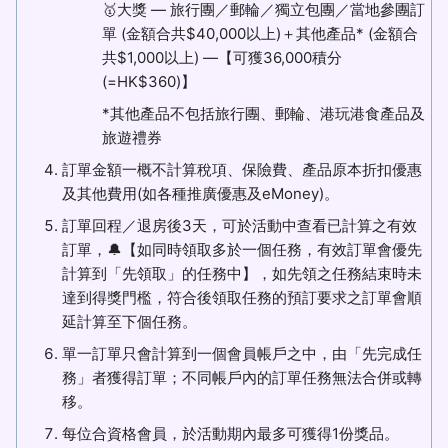
🥇大獎 — 旅行團／郵輪／獨立包團／當地參團訂
單 (金額合共$40,000以上)＋其他產品* (金額合
共$1,000以上) —【可獲36,000積分
(=HK$360)】
*其他產品不包括旅行團、郵輪、港玩港食產品及
旅遊禮券
訂單金額一概不計算稅項、保險費、產品原本折扣優惠
及其他費用(如各種推廣優惠及eMoney)。
訂單回程／退房後3天，可於活動中查看已計算之有效
訂單，🔔【如同時領取多於一個任務，有效訂單會優先
計算到「先領取」的任務中】，如先領之任務結束時未
達到得獎門檻，符合後領取任務的預訂要求之訂單會順
延計算至下個任務。
單一訂單只會計算到一個會員帳戶之中，由「先完成任
務」者獲得訂單；不同帳戶內的訂單任務無法合併或轉
移。
每位合資格會員，於活動期內最多可獲得1份獎品。