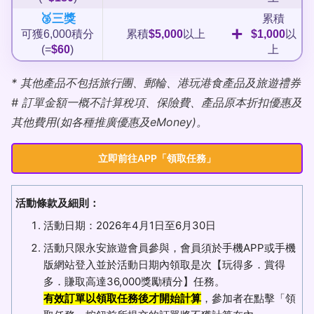
🥉三獎
累積
+
可獲6,000積分
累積
$5,000
以上
$1,000
以
(=
$60
)
上
* 其他產品不包括旅行團、郵輪、港玩港食產品及旅遊禮券
# 訂單金額一概不計算稅項、保險費、產品原本折扣優惠及
其他費用(如各種推廣優惠及eMoney)。
立即前往APP「領取任務」
活動條款及細則：
活動日期：2026年4月1日至6月30日
活動只限永安旅遊會員參與，會員須於手機APP或手機
版網站登入並於活動日期內領取是次【玩得多．賞得
多．賺取高達36,000獎勵積分】任務。
有效訂單以領取任務後才開始計算
，參加者在點擊「領