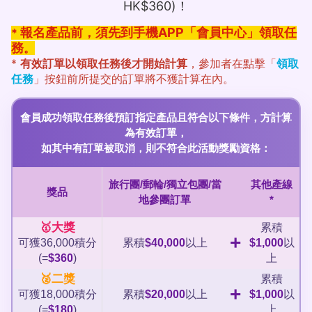
HK$360)！
報名產品前，須先到手機APP「會員中心」領取任
*
務
。
*
有效訂單以領取任務後才開始計算
，參加者在點擊「
領取
任務
」按鈕前所提交的訂單將不獲計算在內。
會員成功領取任務後預訂指定產品且符合以下條件，方計算
為有效訂單，
如其中有訂單被取消，則不符合此活動獎勵資格：
旅行團/郵輪/獨立包團/當
其他產線
獎品
地參團訂單
*
🥇大獎
累積
+
可獲36,000積分
累積
$40,000
以上
$1,000
以
(=
$360
)
上
🥈二獎
累積
+
可獲18,000積分
累積
$20,000
以上
$1,000
以
(=
$180
)
上