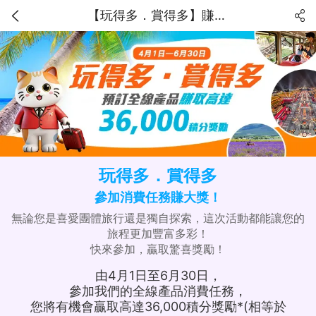
【玩得多．賞得多】賺取高達36,000獎勵積分！
玩得多．賞得多
參加消費任務賺大獎！
無論您是喜愛團體旅行還是獨自探索，這次活動都能讓您的
旅程更加豐富多彩！
快來參加，贏取驚喜獎勵！
由4月1日至6月30日，
參加我們的全線產品消費任務，
您將有機會贏取高達36,000積分獎勵*(相等於