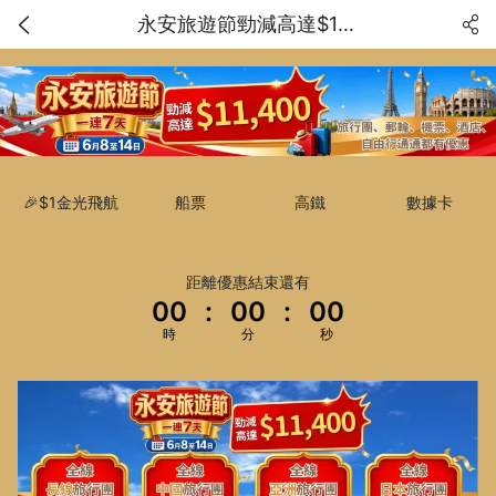
永安旅遊節勁減高達$11400
🎉$1金光飛航
船票
高鐵
數據卡
距離優惠結束還有
00
:
00
:
00
時
分
秒