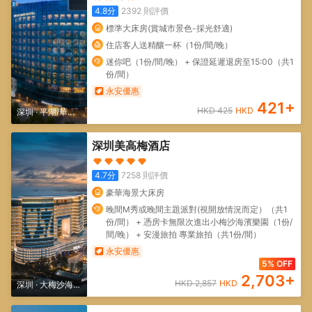
4.8
分
2392
則評價
標準大床房(賞城市景色-採光舒適)
住店客人送精釀一杯（1份/間/晚）
迷你吧（1份/間/晚） + 保證延遲退房至15:00（共1
份/間）
永安優惠
421
+
HKD
425
HKD
深圳
·
平湖/華南
城
深圳美高梅酒店
4.7
分
7258
則評價
豪華海景大床房
晚間M秀或晚間主題派對(視開放情況而定）（共1
份/間） + 憑房卡無限次進出小梅沙海濱樂園（1份/
間/晚） + 安漫旅拍 專業旅拍（共1份/間）
永安優惠
5% OFF
2,703
+
HKD
2,857
HKD
深圳
·
大梅沙海濱
公園/小梅沙海濱