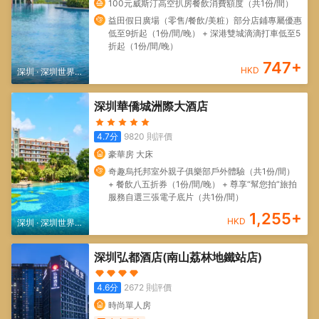
100元威斯汀高空扒房餐飲消費額度（共1份/間）
益田假日廣場（零售/餐飲/美粧）部分店鋪專屬優惠
低至9折起（1份/間/晚） + 深港雙城滴滴打車低至5
折起（1份/間/晚）
747
+
HKD
深圳
·
深圳世界之
窗/深圳歡樂谷
深圳華僑城洲際大酒店
4.7
分
9820
則評價
豪華房 大床
奇趣烏托邦室外親子俱樂部戶外體驗（共1份/間）
+ 餐飲八五折券（1份/間/晚） + 尊享“幫您拍”旅拍
服務自選三張電子底片（共1份/間）
1,255
+
HKD
深圳
·
深圳世界之
窗/深圳歡樂谷
深圳弘都酒店(南山荔林地鐵站店)
4.6
分
2672
則評價
時尚單人房