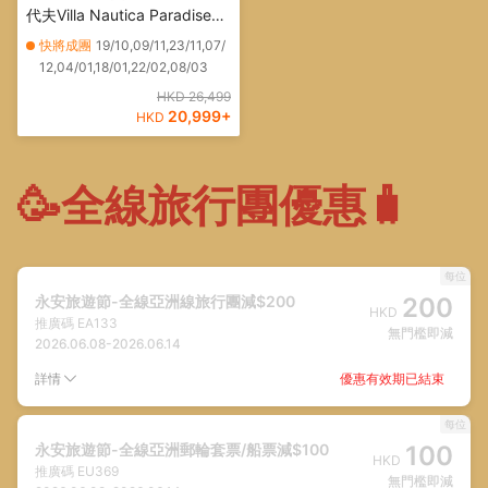
代夫Villa Nautica Paradise
Island Resort ~ Water Villa
快將成團
19/10,09/11,23/11,07/
(水中高腳屋) 天堂島度假村
12,04/01,18/01,22/02,08/03
HKD 26,499
20,999
+
HKD
🥳全線旅行團優惠🧳
每位
永安旅遊節-全線亞洲線旅行團減$200
200
HKD
推廣碼
EA133
無門檻即減
2026.06.08
-
2026.06.14
優惠有效期已結束
詳情
每位
永安旅遊節-全線亞洲郵輪套票/船票減$100
100
HKD
推廣碼
EU369
無門檻即減