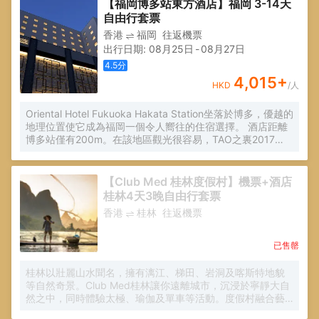
【福岡博多站東方酒店】福岡 3-14天
自由行套票
香港
福岡
往返機票
出行日期
:
08月25日
-
08月27日
4.5
分
4,015
+
HKD
/人
Oriental Hotel Fukuoka Hakata Station坐落於博多，優越的
地理位置使它成為福岡一個令人嚮往的住宿選擇。 酒店距離
博多站僅有200m。在該地區觀光很容易，TAO之裏2017
TAO之夏音樂盛會、Hakata Bus Terminal和Hakata Station
都在酒店附近。從酒店出發可方便前往市內的眾多著名景
點，包括天神地下街、ARTIUM和WASOMI和服體驗。
【Club Med 桂林度假村】機票+酒店
桂林4天3晚自由行套票
香港
桂林
往返機票
已售罄
桂林以壯麗山水聞名，擁有漓江、梯田、岩洞及喀斯特地貌
等自然奇景。Club Med桂林讓你遠離城市，沉浸於寧靜大自
然之中，同時體驗太極、瑜伽及單車等活動。度假村融合藝
術與文化，設有大型戶外雕塑公園及藝術中心，並提供烹飪