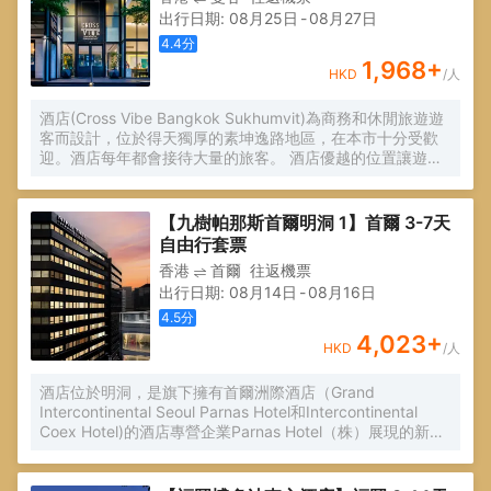
造多姿多彩、奢華完美的住宿體驗。酒店設有24小時前台諮
出行日期
:
08月25日
-
08月27日
詢服務，為下榻至此的您提供最貼心的行程安排。
4.4
分
1,968
+
HKD
/人
酒店(Cross Vibe Bangkok Sukhumvit)為商務和休閒旅遊遊
客而設計，位於得天獨厚的素坤逸路地區，在本市十分受歡
迎。酒店每年都會接待大量的旅客。 酒店優越的位置讓遊人
前往市區內的熱門景點變得方便快捷。
【九樹帕那斯首爾明洞 1】首爾 3-7天
自由行套票
香港
首爾
往返機票
出行日期
:
08月14日
-
08月16日
4.5
分
4,023
+
HKD
/人
酒店位於明洞，是旗下擁有首爾洲際酒店（Grand
Intercontinental Seoul Parnas Hotel和Intercontinental
Coex Hotel)的酒店專營企業Parnas Hotel（株）展現的新概
念商務賓館品牌，是提供舒適休息的空間和愉快的體驗以及
值得信賴服務的豪華酒店。最近的地鐵站：明洞（Myeong-
dong）站，8號出口下，步行約1分鐘。