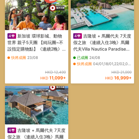
新加坡 環球影城、動物
吉隆坡 + 馬爾代夫 7天度
世界 親子5天團 【純玩團~不
假之旅 《連續入住3晚》馬爾
設指定購物點】《連續2晚》
代夫Villa Nautica Paradise
國際五星級Mandai Rainforest
Island Resort ~ Beach Villa
快將成團
23/08
已成團
24/08
Resort by BANYAN TREE 萬
天堂島度假村
快將成團
04/01,18/01,22/02,08/03
態雨林悅榕莊
HKD 12,499
HKD 21,999
11,099
+
16,999
+
HKD
HKD
吉隆坡 + 馬爾代夫 7天度
假之旅 《連續入住3晚》馬爾