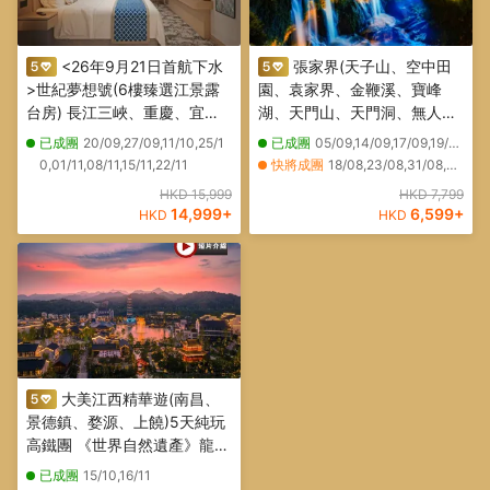
<26年9月21日首航下水
張家界(天子山、空中田
>世紀夢想號(6樓臻選江景露
園、袁家界、金鞭溪、寶峰
台房) 長江三峽、重慶、宜
湖、天門山、天門洞、無人機
昌、荊州、武漢7天純玩團三
航拍)、芙蓉鎮(古鎮夜遊)、鳳
已成團
20/09,27/09,11/10,25/1
已成團
05/09,14/09,17/09,19/09,10/10,12/10,14/10,20/10,24/10,26/10,28/10,30/10
峽大壩、三峽之巔、升船機、
凰古城(沱江泛舟)、矮寨大橋
0,01/11,08/11,15/11,22/11
快將成團
18/08,23/08,31/08,01/09,06/09,23/09,09/10,17/10
神女溪、《烽煙三國》表演、
(懸空棧道) 6天升級純玩高鐵
其他日期
20/08,22/08,26/08,03/09,08/09,20/09,18/10
HKD 15,999
HKD 7,799
豐都小官山、楚王車馬陣、東
之旅
14,999
+
6,599
+
HKD
HKD
湖水杉林、洪崖洞
大美江西精華遊(南昌、
景德鎮、婺源、上饒)5天純玩
高鐵團 《世界自然遺產》龍虎
山~竹筏漂流瀘溪河、超美夜
已成團
15/10,16/11