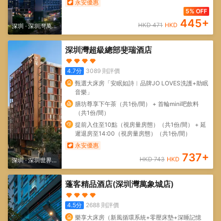
永安優惠
5% OFF
445
+
HKD
471
HKD
深圳
·
深圳灣萬象
城/深圳人才公園
深圳灣超級總部斐瑞酒店
4.7
分
3089
則評價
甄選大床房「安眠如詩︱品牌JO LOVES洗護+助眠
音樂」
膳坊尊享下午茶（共1份/間） + 首輪mini吧飲料
（共1份/間）
提前入住至10點（視房量房態）（共1份/間） + 延
遲退房至14:00（視房量房態）（共1份/間）
永安優惠
737
+
HKD
743
HKD
深圳
·
深圳世界之
窗/深圳歡樂谷
蓬客精品酒店(深圳灣萬象城店)
4.5
分
2688
則評價
樂享大床房（新風循環系統+零壓床墊+深睡記憶