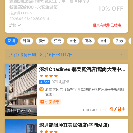
連續2晚酒店(預付)或以上，單一訂單即享9
折最高減180 -永安旅遊節
10% OFF
推廣碼
EH618
2026.06.08
-
2026.06.14
優惠有效期已結束
詳情
深圳
珠海
廣州
江門
台北
高雄
台中
香港
入住/退房日期：
8月16日
-
8月17日
深圳Citadines·馨樂庭酒店(龍崗大運中心
店)
4.8
分
976
則評價
豪華大床房（高空全景落地窗+品牌床墊+手機無線
充電）
永安優惠
479
+
HKD
483
HKD
深圳
·
龍崗中心
區/大運新城
深圳龍崗坤宜美居酒店(平湖站店)