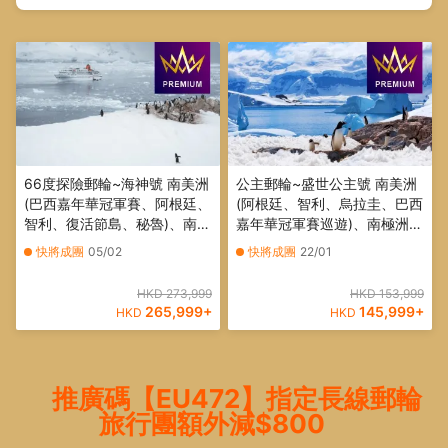
66度探險郵輪~海神號 南美洲
公主郵輪~盛世公主號 南美洲
(巴西嘉年華冠軍賽、阿根廷、
(阿根廷、智利、烏拉圭、巴西
智利、復活節島、秘魯)、南極
嘉年華冠軍賽巡遊)、南極洲
洲 32天郵輪假期【優遊緻
26天豪華郵輪假期【優遊緻
快將成團
05/02
快將成團
22/01
選】
選】
HKD 273,999
HKD 153,999
265,999
+
145,999
+
HKD
HKD
推廣碼【EU472】指定長線郵輪
旅行團額外減$800