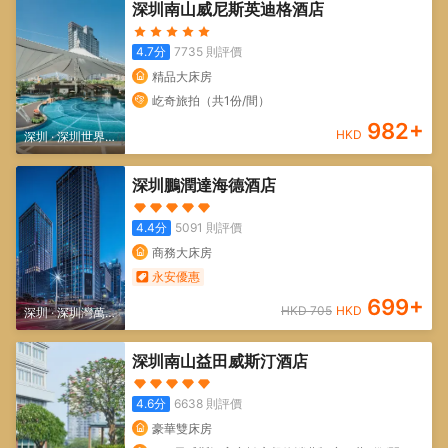
深圳南山威尼斯英迪格酒店
樂園
4.7
分
7735
則評價
精品大床房
屹奇旅拍（共1份/間）
982
+
HKD
深圳
·
深圳世界之
窗/深圳歡樂谷
深圳鵬潤達海德酒店
4.4
分
5091
則評價
商務大床房
永安優惠
699
+
HKD
705
HKD
深圳
·
深圳灣萬象
城/深圳人才公園
深圳南山益田威斯汀酒店
4.6
分
6638
則評價
豪華雙床房