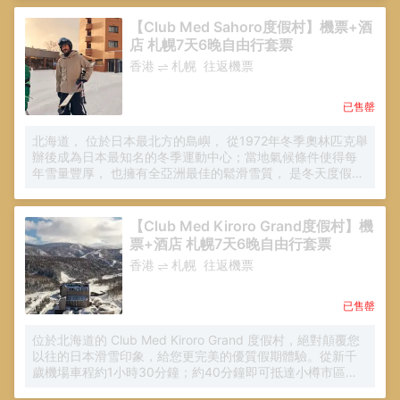
課程與文化探索體驗。無論親子同遊或好友出行，都可參與
飛人、攀岩等多元戶內外活動，一年四季都充滿樂趣，感受
【Club Med Sahoro度假村】機票+酒
自然與藝術交織的獨特魅力。
店 札幌7天6晚自由行套票
香港
札幌
往返機票
已售罄
北海道， 位於日本最北方的島嶼， 從1972年冬季奧林匹克舉
辦後成為日本最知名的冬季運動中心；當地氣候條件使得每
年雪量豐厚， 也擁有全亞洲最佳的鬆滑雪質， 是冬天度假的
好去處， Sahoro北海道度假村擁有總長27公里的滑雪道，
是許多滑雪愛好者的滑雪勝地首選。 除了滑雪之外， 還有豐
富多樣的非滑雪活動可供選擇， 包含溫水泳池、日式風呂、
【Club Med Kiroro Grand度假村】機
健身房、撞球、壁球、主題派對與娛樂秀等， 適合全家人一
票+酒店 札幌7天6晚自由行套票
起造訪共度美好的假期時光。
香港
札幌
往返機票
已售罄
位於北海道的 Club Med Kiroro Grand 度假村，絕對顛覆您
以往的日本滑雪印象，給您更完美的優質假期體驗。從新千
歲機場車程約1小時30分鐘；約40分鐘即可抵達小樽市區。
令人著迷的北海道亞洲粉雪每年冬季吸引許多在地及外國遊