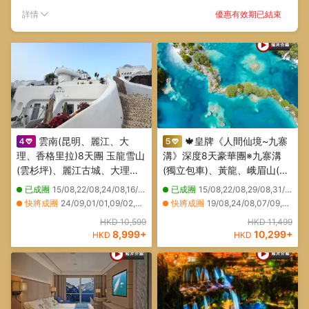
優惠有效期已結束
詳情
雲南(昆明、麗江、大
🍁皇牌《人間仙境~九寨
理、香格里拉)8天團 玉龍雪山
溝》深度8天豪華團※九寨溝
(雲杉坪)、麗江古城、大理古
(獨立包車)、黃龍、峨眉山(獨
城、白族人家、松贊林寺、獨
立包車)、樂山大佛遊船、大熊
已成團
15/08,22/08,24/08,16/09,21/09,23/09
已成團
15/08,22/08,29/08,31/08,01/09,03/09,05/09,11/09,12/09,16/09,18/09,21/09,23/09,07/10,10/10,11/10,14/10,17/10,18/10,19/10
克宗古城、香巴拉藏文化博物
貓繁育研究基地、漫遊成都
快將成團
24/09,01/01,09/02,05/03,12/03,06/04,08/04,09/04,13/04,15/04,16/04,20/04,22/04,23/04,07/05,11/05,13/05,14/05,18/05,20/05
快將成團
19/08,24/08,07/09,09/09,13/09,14/09,22/09,25/09,05/10,08/02,09/02
館、虎跳峽、網紅打卡點大經
City Walk
其他日期
02/11,05/11,09/11,16/11,20/11,23/11,26/11,28/11,06/12,16/12,24/12,25/12,27/12,05/01,08/01,19/01
其他日期
26/08,02/09,04/09,06/09,15/09,17/09,19/09,20/09,18/11,21/11,25/11,28/11,26/12,28/12,30/12
HKD 10,599
HKD 11,499
幡、大理聖托里尼
8,999
+
10,299
+
HKD
HKD