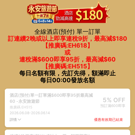
全線酒店(預付) 單一訂單
訂連續2晚或以上即享連稅9折，最高減$180
【推廣碼:EH618】
或
連稅滿$600即享95折，最高減$60
【推廣碼:EH515】
每日名額有限，先訂先得，額滿即止
每日00:00發放名額
酒店(預付)單一訂單滿$600即享95折最高減
5% OFF
60 -永安旅遊節
預訂滿600即享
推廣碼
EH515
2026.06.08
-
2026.06.14
優惠有效期已結束
詳情