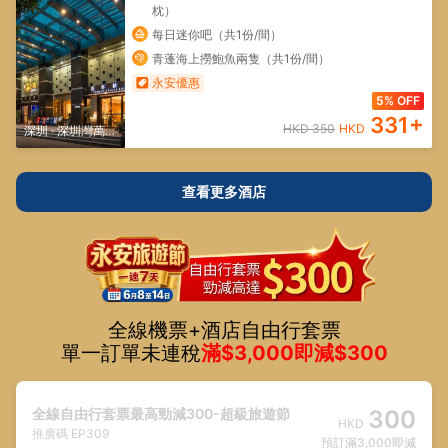
枕）
每日迷你吧（共1份/間）
青蓬海上撈鮑魚兩隻（共1份/間）
永安優惠
5% OFF
331
+
HKD
350
HKD
深圳
·
深圳灣萬象
城/深圳人才公園
查看更多酒店
全線機票+酒店自由行套票
單一訂單未連稅
滿$3,000即減$300
全線自由行套票最高勁減300-超級旅遊節
300
HKD
推廣碼
EP309
預訂滿3,000即減