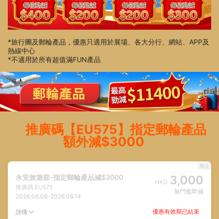
*旅行團及郵輪產品，優惠只適用於展場、各大分行、網站、APP及
熱線中心
*不適用於所有超值滿FUN產品
推廣碼【EU575】指定郵輪產品
額外減$3000
每位
永安旅遊節-指定郵輪產品減$3000
3,000
HKD
推廣碼
EU575
無門檻即減
2026.06.08
-
2026.06.14
優惠有效期已結束
詳情