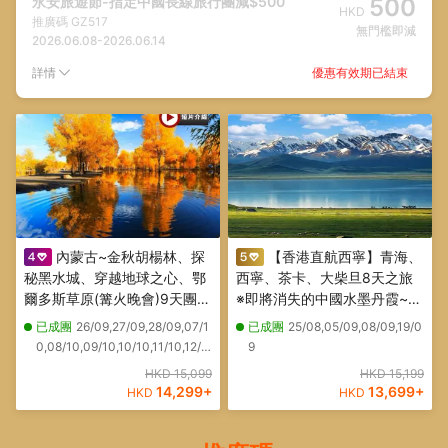
永安旅遊節-指定中國長線旅行團減$500
500
HKD
推廣碼
GZ517
無門檻即減
2026.06.08
-
2026.06.14
優惠有效期已結束
詳情
內蒙古~金秋胡楊林、探
【香港直航西寧】青海、
秘黑水城、穿越地球之心、鄂
西寧、茶卡、大柴旦8天之旅
爾多斯草原(篝火晚會)9天團
※即將消失的中國水墨丹霞~黑
重本安排：蒙古族宮廷國宴~
獨山、天空之鏡~茶卡鹽湖、
已成團
26/09,27/09,28/09,07/1
已成團
25/08,05/09,08/09,19/0
詐馬宴、額濟納旗金色森林~
中國面積最大高原內陸咸水湖
0,08/10,09/10,10/10,11/10,12/1
9
胡楊林(遊覽一至八道橋)、居
~青海湖、連住兩晚：大柴旦
0,13/10,14/10,15/10
HKD 15,099
HKD 15,199
延海(觀日出日落）、怪樹林
星際野奢酒店、保證安排乘坐
14,299
+
13,699
+
HKD
HKD
海、三湖穿越
2+1豪華旅遊巴