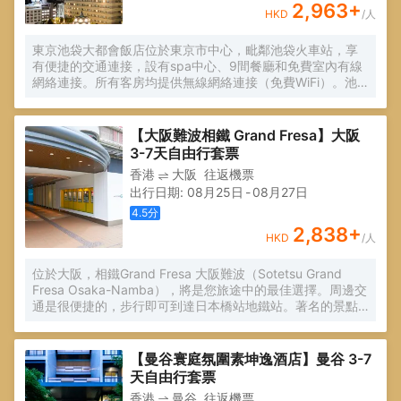
2,963
+
HKD
/人
東京池袋大都會飯店位於東京市中心，毗鄰池袋火車站，享
有便捷的交通連接，設有spa中心、9間餐廳和免費室內有線
網絡連接。所有客房均提供無線網絡連接（免費WiFi）。池
袋車站提供5條火車線路和3條地鐵線路，包括直達新宿、原
宿和涉谷地區的火車連接。通往羽田和成田機場的機場班車
可直達東京大都會飯店。
【大阪難波相鐵 Grand Fresa】大阪
3-7天自由行套票
香港
大阪
往返機票
出行日期
:
08月25日
-
08月27日
4.5
分
2,838
+
HKD
/人
位於大阪，相鐵Grand Fresa 大阪難波（Sotetsu Grand
Fresa Osaka-Namba），將是您旅途中的最佳選擇。周邊交
通是很便捷的，步行即可到達日本橋站地鐵站。著名的景點
Four-M、Spa No.1和大阪南日式摔角擂台均可步行很短距離
到達。 客房內的所有設施都是經過精心的考慮和安排，空調
在滿足您入住需求的同時又能增添家的温馨感。服務人員會
【曼谷寰庭氛圍素坤逸酒店】曼谷 3-7
提前為您準備好電熱水壺，以滿足您的飲水需求。浴室配有
天自由行套票
拖鞋、浴缸和吹風機。 酒店提供的休閑設施，旨在為旅客營
香港
曼谷
往返機票