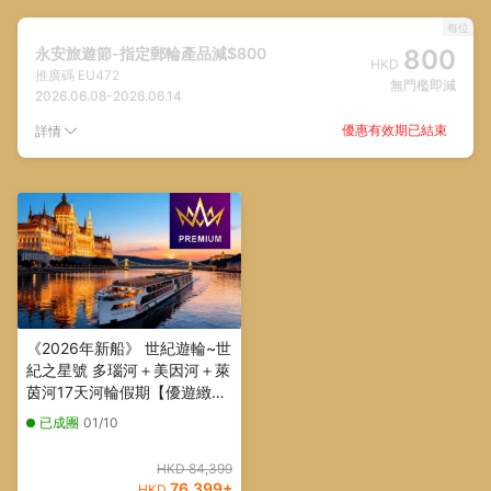
每位
永安旅遊節-指定郵輪產品減$800
800
HKD
推廣碼
EU472
無門檻即減
2026.06.08
-
2026.06.14
優惠有效期已結束
詳情
《2026年新船》 世紀遊輪~世
紀之星號 多瑙河＋美因河＋萊
茵河17天河輪假期【優遊緻
選】
已成團
01/10
HKD 84,399
76,399
+
HKD