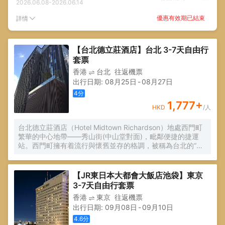
2026.06.08
-
2026.06.14
優惠有效期已結束
詳情
【台北德立莊酒店】台北 3-7天自由行
套票
香港
台北
往返機票
出行日期
:
08月25日
-
08月27日
4
分
1,777
+
HKD
/人
台北德立莊酒店（Hotel Midtown Richardson）地處西門町
繁華的中心地帶——秀山街(中山堂對面)，毗鄰便捷的捷運
站。西門町擁有着流行與懷舊並存的格調，被稱為台北的“原
宿”。 酒店周圍各式潮流店鋪林立，更有幾家老字號的萬年商
業大樓、獅子林廣場，乃至於較後期的萬國百貨與誠品116、
電影街、武昌誠品等。
【JR東日本大都會大飯店池袋】東京
3-7天自由行套票
香港
東京
往返機票
出行日期
:
09月08日
-
09月10日
4.6
分