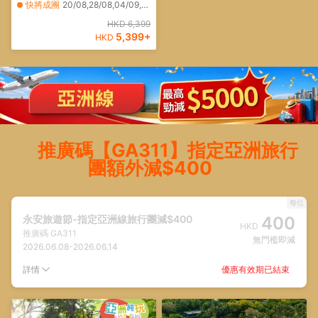
色小鎮~婺女洲、福地靈山(包
快將成團
20/08,28/08,04/09,06/09,10/09,15/09,24/09,09/10,22/10,26/10,10/11,27/11,08/12,13/12,28/12
雙程索道+江西首條山頂手扶
其他日期
18/08,23/08,26/08,31/08,01/09,09/09,11/09,13/09,21/09,12/10,13/10,18/10,23/10,28/10,02/11,05/11,08/11,11/11,13/11,19/11
HKD 6,399
電梯)、中國最美鄉村~篁嶺
5,399
+
HKD
推廣碼【GA311】指定亞洲旅行
團額外減$400
每位
永安旅遊節-指定亞洲線旅行團減$400
400
HKD
推廣碼
GA311
無門檻即減
2026.06.08
-
2026.06.14
優惠有效期已結束
詳情