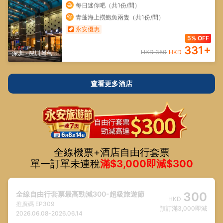
每日迷你吧（共1份/間）
青蓬海上撈鮑魚兩隻（共1份/間）
永安優惠
5% OFF
331
+
HKD
350
HKD
深圳
·
深圳灣萬象
城/深圳人才公園
查看更多酒店
全線機票+酒店自由行套票
單一訂單未連稅
滿$3,000即減$300
全線自由行套票最高勁減300-超級旅遊節
300
HKD
推廣碼
EP309
預訂滿3,000即減
2026.06.08
-
2026.06.14