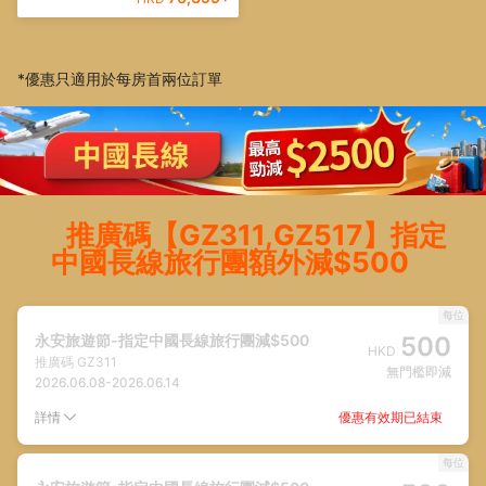
*優惠只適用於每房首兩位訂單
推廣碼【GZ311,GZ517】指定
中國長線旅行團額外減$500
每位
永安旅遊節-指定中國長線旅行團減$500
500
HKD
推廣碼
GZ311
無門檻即減
2026.06.08
-
2026.06.14
優惠有效期已結束
詳情
每位