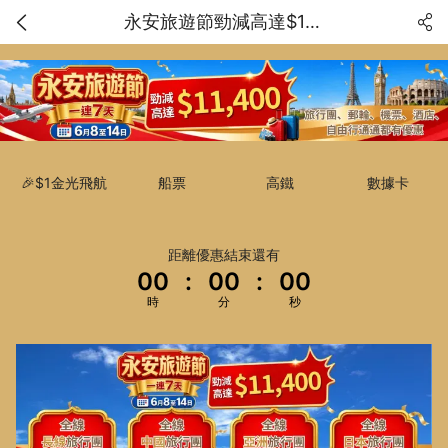
永安旅遊節勁減高達$11400
🎉$1金光飛航
船票
高鐵
數據卡
距離優惠結束還有
00
:
00
:
00
時
分
秒