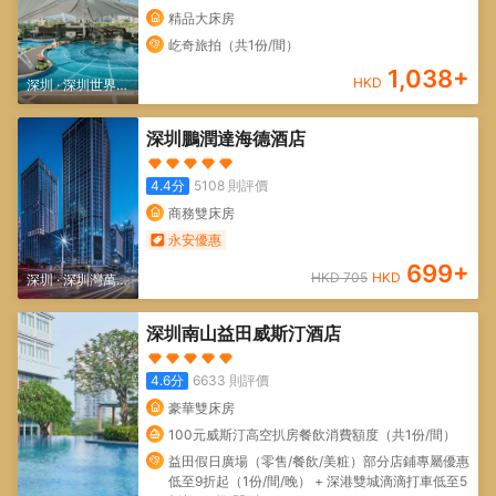
精品大床房
屹奇旅拍（共1份/間）
1,038
+
HKD
深圳
·
深圳世界之
窗/深圳歡樂谷
深圳鵬潤達海德酒店
4.4
分
5108
則評價
商務雙床房
永安優惠
699
+
HKD
705
HKD
深圳
·
深圳灣萬象
城/深圳人才公園
深圳南山益田威斯汀酒店
4.6
分
6633
則評價
豪華雙床房
100元威斯汀高空扒房餐飲消費額度（共1份/間）
益田假日廣場（零售/餐飲/美粧）部分店鋪專屬優惠
低至9折起（1份/間/晚） + 深港雙城滴滴打車低至5