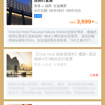
自由行套票
香港
福岡
往返機票
出行日期
:
09月08日
-
09月10日
4.5
分
3,699
+
HKD
/人
Oriental Hotel Fukuoka Hakata Station坐落於博多，優越的
地理位置使它成為福岡一個令人嚮往的住宿選擇。 酒店距離
博多站僅有200m。在該地區觀光很容易，TAO之裏2017
TAO之夏音樂盛會、Hakata Bus Terminal和Hakata Station
都在酒店附近。從酒店出發可方便前往市內的眾多著名景
點，包括天神地下街、ARTIUM和WASOMI和服體驗。
【Club Med 桂林度假村】機票+酒店
桂林4天3晚自由行套票
香港
桂林
往返機票
已售罄
桂林以壯麗山水聞名，擁有漓江、梯田、岩洞及喀斯特地貌
等自然奇景。Club Med桂林讓你遠離城市，沉浸於寧靜大自
然之中，同時體驗太極、瑜伽及單車等活動。度假村融合藝
術與文化，設有大型戶外雕塑公園及藝術中心，並提供烹飪
課程與文化探索體驗。無論親子同遊或好友出行，都可參與