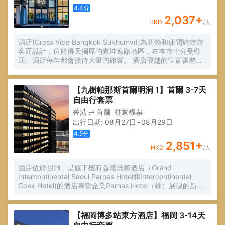
4.4
分
2,037
+
HKD
/人
酒店(Cross Vibe Bangkok Sukhumvit)為商務和休閒旅遊遊
客而設計，位於得天獨厚的素坤逸路地區，在本市十分受歡
迎。酒店每年都會接待大量的旅客。 酒店優越的位置讓遊人
前往市區內的熱門景點變得方便快捷。
【九樹帕那斯首爾明洞 1】首爾 3-7天
自由行套票
香港
首爾
往返機票
出行日期
:
08月27日
-
08月29日
4.5
分
2,851
+
HKD
/人
酒店位於明洞，是旗下擁有首爾洲際酒店（Grand
Intercontinental Seoul Parnas Hotel和Intercontinental
Coex Hotel)的酒店專營企業Parnas Hotel（株）展現的新概
念商務賓館品牌，是提供舒適休息的空間和愉快的體驗以及
值得信賴服務的豪華酒店。最近的地鐵站：明洞（Myeong-
dong）站，8號出口下，步行約1分鐘。
【福岡博多站東方酒店】福岡 3-14天