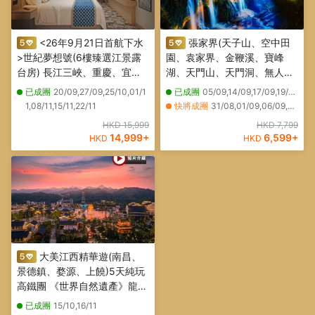
<26年9月21日首航下水
張家界(天子山、空中田
>世紀夢想號(6樓臻選江景露
園、袁家界、金鞭溪、寶峰
台房) 長江三峽、重慶、宜
湖、天門山、天門洞、無人機
昌、荊州、武漢7天純玩團三
航拍)、芙蓉鎮(古鎮夜遊)、鳳
已成團
20/09,27/09,25/10,01/1
已成團
05/09,14/09,17/09,19/09,10/10,12/10,14/10,20/10,24/10,26/10,28/10,30/10
峽大壩、三峽之巔、升船機、
凰古城(沱江泛舟)、矮寨大橋
1,08/11,15/11,22/11
快將成團
31/08,01/09,06/09,08/09,23/09,09/10,17/10
神女溪、《烽煙三國》表演、
(懸空棧道) 6天升級純玩高鐵
其他日期
22/08,26/08,03/09,20/09,18/10
HKD 15,999
HKD 7,799
豐都小官山、楚王車馬陣、東
之旅
14,999
+
6,599
+
HKD
HKD
湖水杉林、洪崖洞
大美江西精華遊(南昌、
景德鎮、婺源、上饒)5天純玩
高鐵團 《世界自然遺產》龍虎
山~竹筏漂流瀘溪河、超美夜
已成團
15/10,16/11