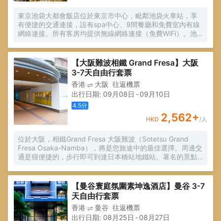
東京池袋大都會飯店位於東京市中心，毗鄰池袋火車站，享
有便捷的交通連接，設有spa中心、9間餐廳和免費室內有線
網絡連接。所有客房均提供無線網絡連接（免費WiFi）。池
袋車站提供5條火車線路和3條地鐵線路，包括直達新宿、原
宿和涉谷地區的火車連接。通往羽田和成田機場的機場班車
可直達東京大都會飯店。
【大阪難波相鐵 Grand Fresa】大阪
3-7天自由行套票
香港
大阪
往返機票
出行日期
:
09月08日
-
09月10日
4.5
分
2,562
+
HKD
/人
位於大阪，相鐵Grand Fresa 大阪難波（Sotetsu Grand
Fresa Osaka-Namba），將是您旅途中的最佳選擇。周邊交
通是很便捷的，步行即可到達日本橋站地鐵站。著名的景點
Four-M、Spa No.1和大阪南日式摔角擂台均可步行很短距離
到達。 客房內的所有設施都是經過精心的考慮和安排，空調
在滿足您入住需求的同時又能增添家的温馨感。服務人員會
【曼谷寰庭氛圍素坤逸酒店】曼谷 3-7
提前為您準備好電熱水壺，以滿足您的飲水需求。浴室配有
天自由行套票
拖鞋、浴缸和吹風機。 酒店提供的休閑設施，旨在為旅客營
香港
曼谷
往返機票
造多姿多彩、奢華完美的住宿體驗。酒店設有24小時前台諮
出行日期
:
08月25日
-
08月27日
詢服務，為下榻至此的您提供最貼心的行程安排。