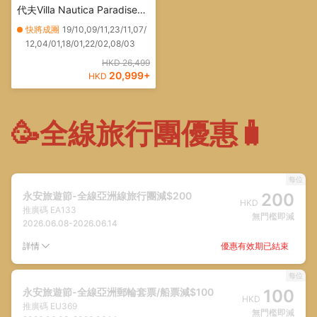
代夫Villa Nautica Paradise
Island Resort ~ Water Villa
快將成團
19/10,09/11,23/11,07/
(水中高腳屋) 天堂島度假村
12,04/01,18/01,22/02,08/03
HKD 26,499
20,999
+
HKD
🥳全線旅行團優惠🧳
每位
永安旅遊節-全線亞洲線旅行團減$200
200
HKD
推廣碼
EA133
無門檻即減
2026.06.08
-
2026.06.14
優惠有效期已結束
詳情
每位
永安旅遊節-全線亞洲郵輪套票/船票減$100
100
HKD
推廣碼
EU369
無門檻即減