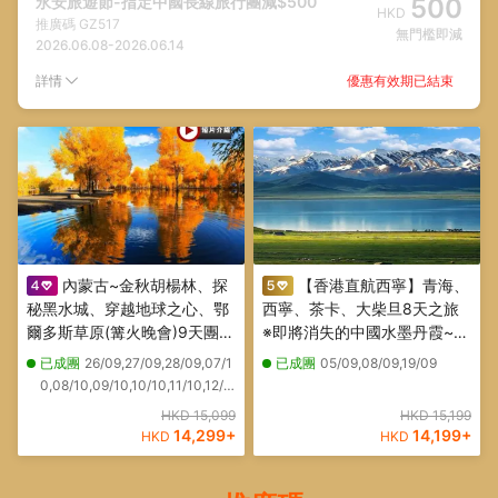
永安旅遊節-指定中國長線旅行團減$500
500
HKD
推廣碼
GZ517
無門檻即減
2026.06.08
-
2026.06.14
優惠有效期已結束
詳情
內蒙古~金秋胡楊林、探
【香港直航西寧】青海、
秘黑水城、穿越地球之心、鄂
西寧、茶卡、大柴旦8天之旅
爾多斯草原(篝火晚會)9天團
※即將消失的中國水墨丹霞~黑
重本安排：蒙古族宮廷國宴~
獨山、天空之鏡~茶卡鹽湖、
已成團
26/09,27/09,28/09,07/1
已成團
05/09,08/09,19/09
詐馬宴、額濟納旗金色森林~
中國面積最大高原內陸咸水湖
0,08/10,09/10,10/10,11/10,12/1
胡楊林(遊覽一至八道橋)、居
~青海湖、連住兩晚：大柴旦
0,13/10,14/10,15/10
HKD 15,099
HKD 15,199
延海(觀日出日落）、怪樹林
星際野奢酒店、保證安排乘坐
14,299
+
14,199
+
HKD
HKD
海、三湖穿越
2+1豪華旅遊巴