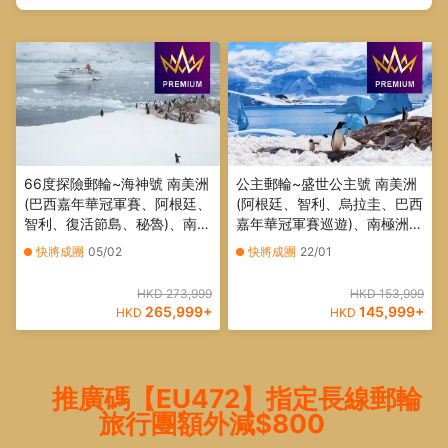
66度探險郵輪~海神號 南美洲
公主郵輪~盛世公主號 南美洲
(巴西嘉年華冠軍賽、阿根廷、
(阿根廷、智利、烏拉圭、巴西
智利、復活節島、秘魯)、南極
嘉年華冠軍賽巡遊)、南極洲
洲 32天郵輪假期【優遊緻
26天豪華郵輪假期【優遊緻
快將成團
05/02
快將成團
22/01
選】
選】
HKD 273,999
HKD 153,999
265,999
+
145,999
+
HKD
HKD
推廣碼【EU472】指定長線郵輪
旅行團額外減$800