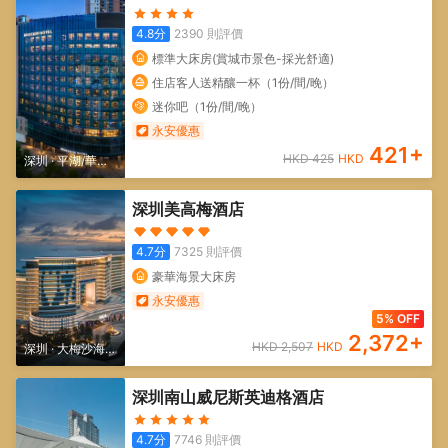
4.8
分
2390
則評價
標準大床房(賞城市景色-採光舒適)
住店客人送精釀一杯（1份/間/晚）
迷你吧（1份/間/晚）
永安優惠
421
+
HKD
425
HKD
深圳
·
平湖/華南
城
深圳美高梅酒店
4.7
分
7325
則評價
豪華海景大床房
永安優惠
5% OFF
2,372
+
HKD
2,507
HKD
深圳
·
大梅沙海濱
公園/小梅沙海濱
深圳南山威尼斯英迪格酒店
樂園
4.7
分
7746
則評價