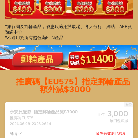
*旅行團及郵輪產品，優惠只適用於展場、各大分行、網站、APP及
熱線中心
*不適用於所有超值滿FUN產品
推廣碼【EU575】指定郵輪產品
額外減$3000
每位
永安旅遊節-指定郵輪產品減$3000
3,000
HKD
推廣碼
EU575
無門檻即減
2026.06.08
-
2026.06.14
優惠有效期已結束
詳情