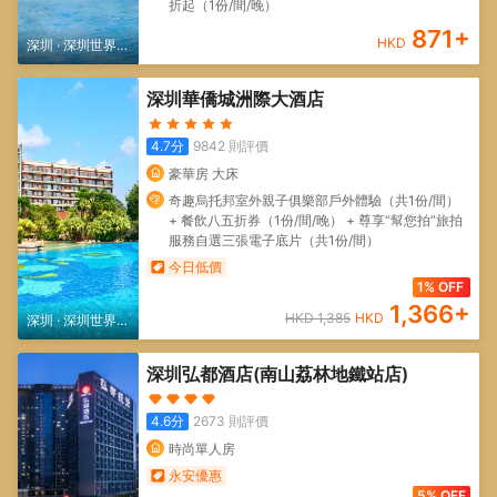
折起（1份/間/晚）
871
+
HKD
深圳
·
深圳世界之
窗/深圳歡樂谷
深圳華僑城洲際大酒店
4.7
分
9842
則評價
豪華房 大床
奇趣烏托邦室外親子俱樂部戶外體驗（共1份/間）
+ 餐飲八五折券（1份/間/晚） + 尊享“幫您拍”旅拍
服務自選三張電子底片（共1份/間）
今日低價
1% OFF
1,366
+
HKD
1,385
HKD
深圳
·
深圳世界之
窗/深圳歡樂谷
深圳弘都酒店(南山荔林地鐵站店)
4.6
分
2673
則評價
時尚單人房
永安優惠
5% OFF