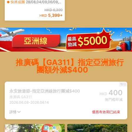
色小鎮~婺女洲、福地靈山(包
快將成團
28/08,04/09,06/09,10/09,15/09,24/09,09/10,22/10,26/10,10/11,27/11,08/12,13/12,28/12
雙程索道+江西首條山頂手扶
其他日期
23/08,26/08,31/08,01/09,09/09,11/09,13/09,21/09,12/10,13/10,18/10,23/10,28/10,02/11,05/11,08/11,11/11,13/11,19/11,22/11
HKD 6,399
電梯)、中國最美鄉村~篁嶺
5,399
+
HKD
推廣碼【GA311】指定亞洲旅行
團額外減$400
每位
永安旅遊節-指定亞洲線旅行團減$400
400
HKD
推廣碼
GA311
無門檻即減
2026.06.08
-
2026.06.14
優惠有效期已結束
詳情