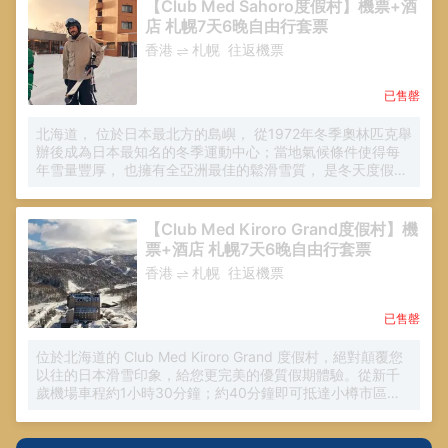
飛人、攀岩等多元戶內外活動，一年四季都充滿樂趣，感受
【Club Med Sahoro度假村】機票+酒
自然與藝術交織的獨特魅力。
店 札幌7天6晚自由行套票
香港
札幌
往返機票
已售罄
北海道， 位於日本最北方的島嶼， 從1972年冬季奧林匹克舉
辦後成為日本最知名的冬季運動中心；當地氣候條件使得每
年雪量豐厚， 也擁有全亞洲最佳的鬆滑雪質， 是冬天度假的
好去處， Sahoro北海道度假村擁有總長27公里的滑雪道，
是許多滑雪愛好者的滑雪勝地首選。 除了滑雪之外， 還有豐
富多樣的非滑雪活動可供選擇， 包含溫水泳池、日式風呂、
【Club Med Kiroro Grand度假村】機
健身房、撞球、壁球、主題派對與娛樂秀等， 適合全家人一
票+酒店 札幌7天6晚自由行套票
起造訪共度美好的假期時光。
香港
札幌
往返機票
已售罄
位於北海道的 Club Med Kiroro Grand 度假村，絕對顛覆您
以往的日本滑雪印象，給您更完美的優質假期體驗。從新千
歲機場車程約1小時30分鐘；約40分鐘即可抵達小樽市區。
令人著迷的北海道亞洲粉雪每年冬季吸引許多在地及外國遊
客前來。 Kiroro Grand 度假村提供兒童照護及親子多元雪地
體驗，多種特色主題餐廳，讓你沉浸在美食天堂之中，不想