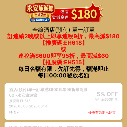
全線酒店(預付) 單一訂單
訂連續2晚或以上即享連稅9折，最高減$180
【推廣碼:EH618】
或
連稅滿$600即享95折，最高減$60
【推廣碼:EH515】
每日名額有限，先訂先得，額滿即止
每日00:00發放名額
酒店(預付)單一訂單滿$600即享95折最高減
5% OFF
60 -永安旅遊節
預訂滿600即享
推廣碼
EH515
2026.06.08
-
2026.06.14
優惠有效期已結束
詳情