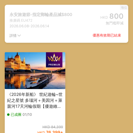
每位
永安旅遊節-指定郵輪產品減$800
800
HKD
推廣碼
EU472
無門檻即減
2026.06.08
-
2026.06.14
優惠有效期已結束
詳情
《2026年新船》 世紀遊輪~世
紀之星號 多瑙河＋美因河＋萊
茵河17天河輪假期【優遊緻
選】
已成團
01/10
HKD 84,399
76,399
+
HKD