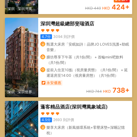
424
+
HKD
449
HKD
深圳
·
深圳灣萬象
城/深圳人才公園
深圳灣超級總部斐瑞酒店
4.7
分
3094
則評價
甄選大床房「安眠如詩︱品牌JO LOVES洗護+助眠
音樂」
膳坊尊享下午茶（共1份/間） + 首輪mini吧飲料
（共1份/間）
提前入住至10點（視房量房態）（共1份/間） + 延
遲退房至14:00（視房量房態）（共1份/間）
永安優惠
738
+
HKD
744
HKD
深圳
·
深圳世界之
窗/深圳歡樂谷
蓬客精品酒店(深圳灣萬象城店)
4.5
分
2693
則評價
樂享大床房（新風循環系統+零壓床墊+深睡記憶
枕）