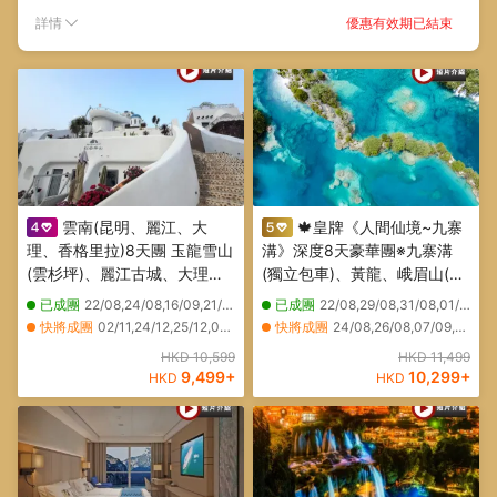
優惠有效期已結束
詳情
雲南(昆明、麗江、大
🍁皇牌《人間仙境~九寨
理、香格里拉)8天團 玉龍雪山
溝》深度8天豪華團※九寨溝
(雲杉坪)、麗江古城、大理古
(獨立包車)、黃龍、峨眉山(獨
城、白族人家、松贊林寺、獨
立包車)、樂山大佛遊船、大熊
已成團
22/08,24/08,16/09,21/09,23/09,24/09
已成團
22/08,29/08,31/08,01/09,03/09,05/09,11/09,12/09,16/09,18/09,21/09,23/09,07/10,10/10,11/10,14/10,17/10,18/10,19/10,21/10
克宗古城、香巴拉藏文化博物
貓繁育研究基地、漫遊成都
快將成團
02/11,24/12,25/12,01/01,09/02,05/03,12/03,06/04,08/04,09/04,13/04,15/04,16/04,20/04,22/04,23/04,07/05,11/05,13/05,14/05
快將成團
24/08,26/08,07/09,09/09,13/09,14/09,22/09,25/09,05/10,22/10,08/02,09/02
館、虎跳峽、網紅打卡點大經
City Walk
其他日期
05/11,09/11,16/11,20/11,23/11,26/11,28/11,06/12,16/12,27/12,05/01,08/01,19/01
其他日期
02/09,04/09,06/09,15/09,17/09,19/09,20/09,16/11,17/11,18/11,19/11,20/11,21/11,22/11,23/11,24/11,25/11,26/11,27/11,28/11
HKD 10,599
HKD 11,499
幡、大理聖托里尼
9,499
+
10,299
+
HKD
HKD