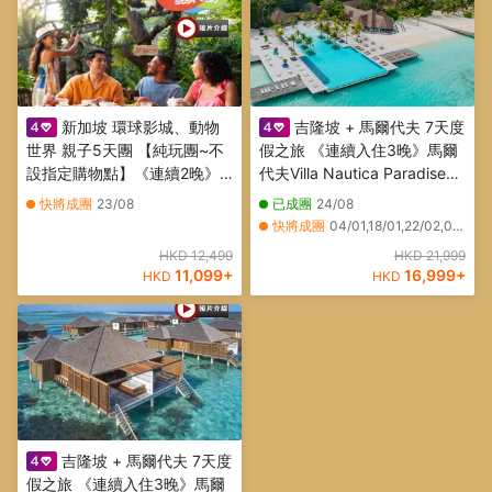
新加坡 環球影城、動物
吉隆坡 + 馬爾代夫 7天度
世界 親子5天團 【純玩團~不
假之旅 《連續入住3晚》馬爾
設指定購物點】《連續2晚》
代夫Villa Nautica Paradise
國際五星級Mandai Rainforest
Island Resort ~ Beach Villa
快將成團
23/08
已成團
24/08
Resort by BANYAN TREE 萬
天堂島度假村
快將成團
04/01,18/01,22/02,08/03
態雨林悅榕莊
HKD 12,499
HKD 21,999
11,099
+
16,999
+
HKD
HKD
吉隆坡 + 馬爾代夫 7天度
假之旅 《連續入住3晚》馬爾