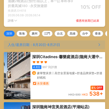
連續2晚酒店(預付)或以上，單一訂單即享9
折最高減180 -永安旅遊節
10% OFF
推廣碼
EH618
2026.06.08
-
2026.06.14
優惠有效期已結束
詳情
深圳
珠海
廣州
江門
台北
高雄
台中
香港
入住/退房日期：
8月20日
-
8月21日
深圳Citadines·馨樂庭酒店(龍崗大運中心
店)
4.8
分
997
則評價
豪華雙床房丨高空全景落地窗+舒達品牌床墊+舒適
好眠枕
永安優惠
8% OFF
538
+
HKD
590
HKD
深圳
·
龍崗中心
區/大運新城
深圳龍崗坤宜美居酒店(平湖站店)