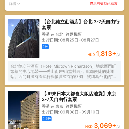
優惠有效期已結束
詳情
【台北德立莊酒店】台北 3-7天自由行
套票
香港
台北
往返機票
出行日期
:
08月25日
-
08月27日
4
分
1,813
+
HKD
/人
台北德立莊酒店（Hotel Midtown Richardson）地處西門町
繁華的中心地帶——秀山街(中山堂對面)，毗鄰便捷的捷運
站。西門町擁有着流行與懷舊並存的格調，被稱為台北的“原
宿”。 酒店周圍各式潮流店鋪林立，更有幾家老字號的萬年商
業大樓、獅子林廣場，乃至於較後期的萬國百貨與誠品116、
電影街、武昌誠品等。
【JR東日本大都會大飯店池袋】東京
3-7天自由行套票
香港
東京
往返機票
出行日期
:
09月08日
-
09月10日
4.6
分
3,069
+
HKD
/人