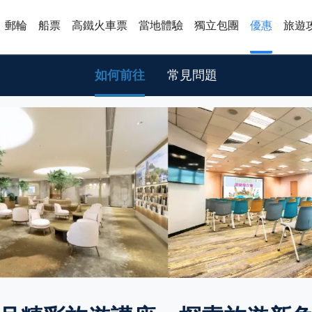
郵輪
船票
高鐵火車票
當地體驗
獨立包團
優惠
旅遊
如何前往
常見問題