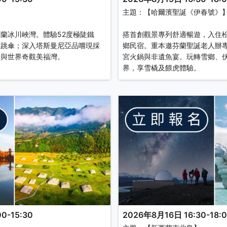
主題：【哈爾濱聖誕《伊春號》
蘭冰川峽灣。體驗52度極陡鐵
搭首創觀景專列舒適暢遊，入住
板跳傘；深入塔斯曼尼亞品嚐現採
鄉民宿。重本邀芬蘭聖誕老人辦
峰與世界奇觀美福灣。
宮火鍋與非遺魚宴。玩轉雪鄉、
界，享雪橇及餵虎體驗。
0-15:30
2026年8月16日 16:30-18: