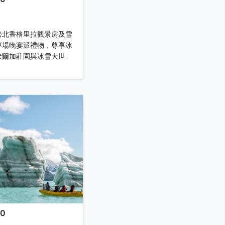
】
松北香格里拉觀景房及雪
專場晚宴派禮物，尊享冰
伏爾加莊園與冰雪大世
00