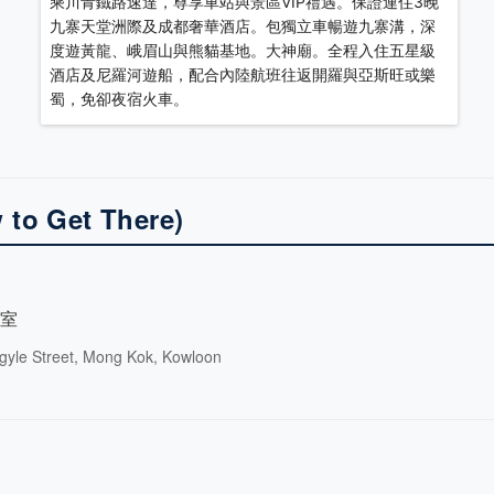
乘川青鐵路速達，尊享車站與景區VIP禮遇。保證連住3晚
九寨天堂洲際及成都奢華酒店。包獨立車暢遊九寨溝，深
度遊黃龍、峨眉山與熊貓基地。大神廟。全程入住五星級
酒店及尼羅河遊船，配合內陸航班往返開羅與亞斯旺或樂
蜀，免卻夜宿火車。
 Get There)
0室
rgyle Street, Mong Kok, Kowloon