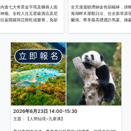
，內進七大奇景金字塔及獅身人面
全天漫遊額濟納金色胡楊林，傍
大神廟。全程入住五星級酒店及尼
海湖畔木屋觀日出、住全新草原
班往返開羅與亞斯旺或樂蜀，免卻
蘭湖。尊享最高禮遇詐馬宴、換
2026年8月23日 14:00-15:30
主題：【人間仙境~九寨溝】