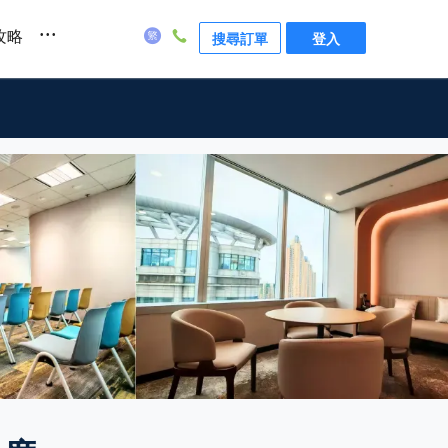
...
攻略
搜尋訂單
登入