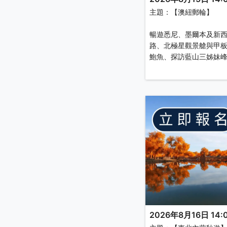
主題：【澳紐郵輪】
暢遊悉尼、墨爾本及新西
路、北極星觀景艙與甲
鮑魚、探訪藍山三姊妹
2026年8月16日 14:0