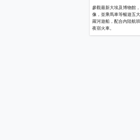
參觀最新大埃及博物館
像，並乘馬車等暢遊五
羅河遊船，配合內陸航
夜宿火車。