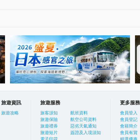
旅遊資訊
旅遊服務
更多服務
旅遊攻略
旅客須知
航班資料
會員登入
旅遊保險
航空公司資料
會員登記
旅遊禮券
惡劣天氣通知
會籍簡介
旅遊短片
簽證及入境須知
會員有賞
電子印花
精選優惠