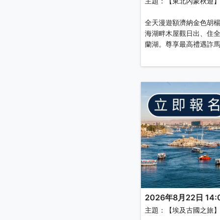
主題：【東北內蒙秋遊
全天漫遊額濟納金色胡
海湖畔木屋觀日出、住
蘭湖。尊享最高禮遇詐
2026年8月22日 14:0
主題：【埃及古國之旅