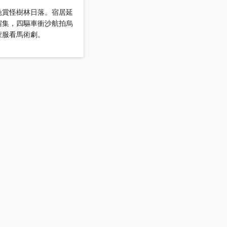
晚賞怪樹林日落。宿居延
宿集，四驅車衝沙航拍烏
蒙服看馬術劇。