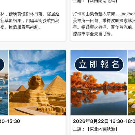
】
主題：【新西蘭南北島】
楊林，傍晚賞怪樹林日落。宿居延
打卡高山紫色薰衣草海、Jacks
全新草原宿集，四驅車衝沙航拍烏
美福灣一日遊、乘橡皮艇探索冰
馬宴、換蒙服看馬術劇。
星。暢遊螢火蟲洞、百年蒸汽船
際纜車享全景自助餐。
0-15:30
2026年8月22日 16:30-18:
】
主題：【東北內蒙秋遊】