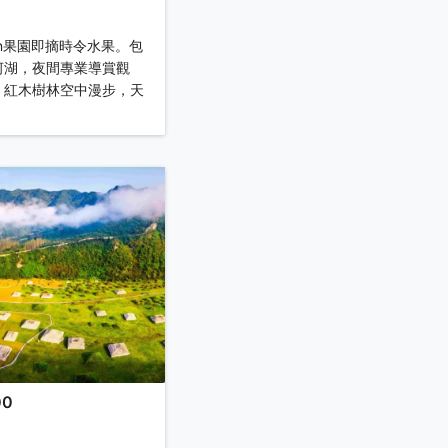
on果園即摘時令水果。包
河湖，夜間專業導賞觀
、紅木樹林空中漫步，天
00