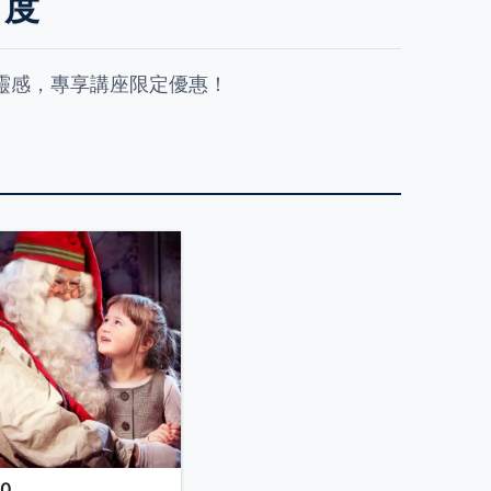
角度
靈感，專享講座限定優惠！
00