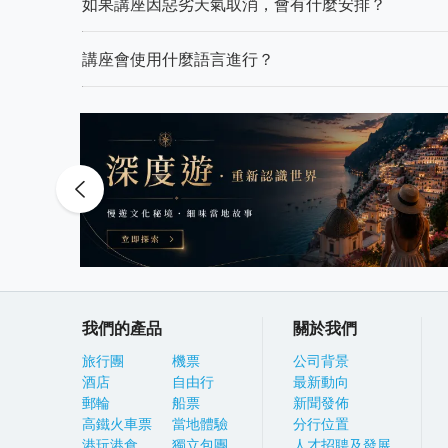
如果講座因惡劣天氣取消，會有什麼安排？
講座會使用什麼語言進行？
我們的產品
關於我們
旅行團
機票
公司背景
酒店
自由行
最新動向
郵輪
船票
新聞發佈
高鐵火車票
當地體驗
分行位置
港玩港食
獨立包團
人才招聘及發展