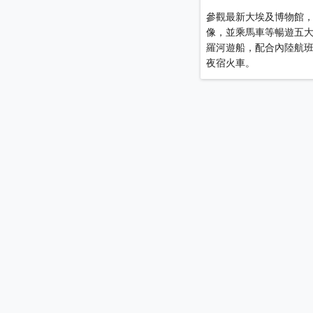
參觀最新大埃及博物館
像，並乘馬車等暢遊五
羅河遊船，配合內陸航
夜宿火車。