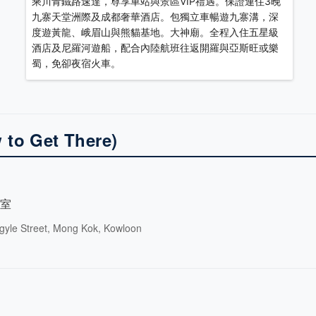
乘川青鐵路速達，尊享車站與景區VIP禮遇。保證連住3晚
九寨天堂洲際及成都奢華酒店。包獨立車暢遊九寨溝，深
度遊黃龍、峨眉山與熊貓基地。大神廟。全程入住五星級
酒店及尼羅河遊船，配合內陸航班往返開羅與亞斯旺或樂
蜀，免卻夜宿火車。
 Get There)
0室
rgyle Street, Mong Kok, Kowloon