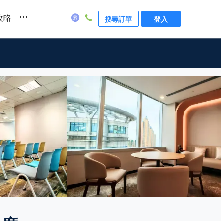
...
攻略
搜尋訂單
登入