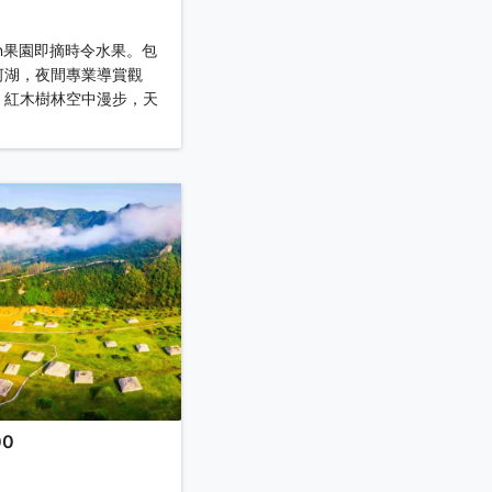
on果園即摘時令水果。包
河湖，夜間專業導賞觀
、紅木樹林空中漫步，天
00