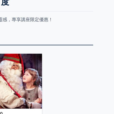
角度
靈感，專享講座限定優惠！
00