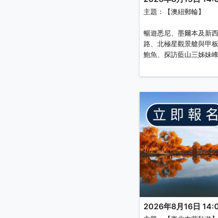
主題：【澳紐郵輪】
暢遊悉尼、墨爾本及新西
路、北極星觀景艙與甲
鮑魚、探訪藍山三姊妹
2026年8月16日 14:0