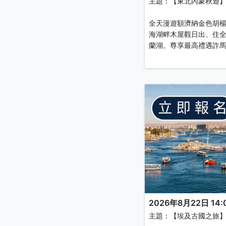
主題：【東北內蒙秋遊
全天漫遊額濟納金色胡
海湖畔木屋觀日出、住
蘭湖。尊享最高禮遇詐
2026年8月22日 14:0
主題：【埃及古國之旅