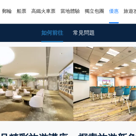
郵輪
船票
高鐵火車票
當地體驗
獨立包團
優惠
旅遊
如何前往
常見問題