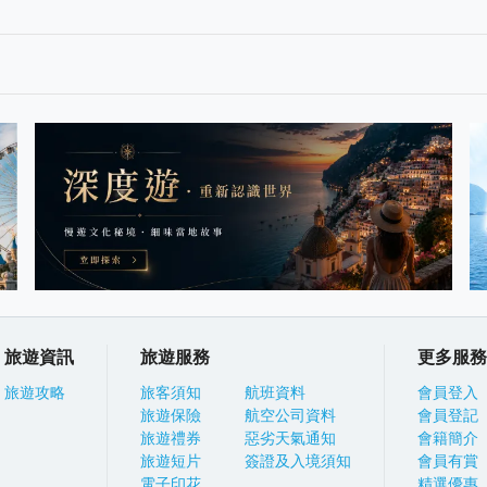
旅遊資訊
旅遊服務
更多服務
旅遊攻略
旅客須知
航班資料
會員登入
旅遊保險
航空公司資料
會員登記
旅遊禮券
惡劣天氣通知
會籍簡介
旅遊短片
簽證及入境須知
會員有賞
電子印花
精選優惠