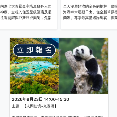
，內進七大奇景金字塔及獅身人面
全天漫遊額濟納金色胡楊林，傍
大神廟。全程入住五星級酒店及尼
海湖畔木屋觀日出、住全新草原
班往返開羅與亞斯旺或樂蜀，免卻
蘭湖。尊享最高禮遇詐馬宴、換
2026年8月23日 14:00-15:30
主題：【人間仙境~九寨溝】