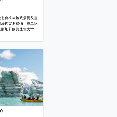
】
松北香格里拉觀景房及雪
專場晚宴派禮物，尊享冰
伏爾加莊園與冰雪大世
00