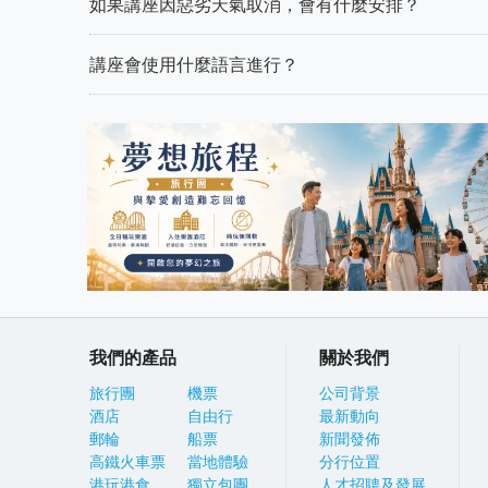
如果講座因惡劣天氣取消，會有什麼安排？
講座會使用什麼語言進行？
我們的產品
關於我們
旅行團
機票
公司背景
酒店
自由行
最新動向
郵輪
船票
新聞發佈
高鐵火車票
當地體驗
分行位置
港玩港食
獨立包團
人才招聘及發展