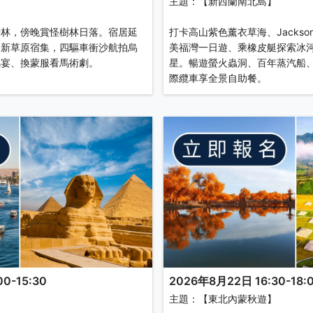
】
主題：【新西蘭南北島】
楊林，傍晚賞怪樹林日落。宿居延
打卡高山紫色薰衣草海、Jacks
全新草原宿集，四驅車衝沙航拍烏
美福灣一日遊、乘橡皮艇探索冰
馬宴、換蒙服看馬術劇。
星。暢遊螢火蟲洞、百年蒸汽船
際纜車享全景自助餐。
0-15:30
2026年8月22日 16:30-18:
】
主題：【東北內蒙秋遊】