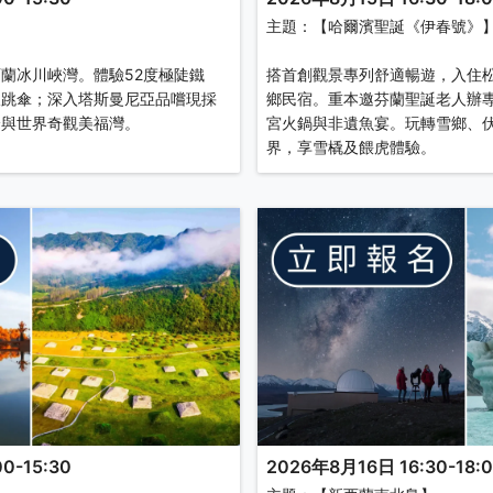
主題：【哈爾濱聖誕《伊春號》
蘭冰川峽灣。體驗52度極陡鐵
搭首創觀景專列舒適暢遊，入住
板跳傘；深入塔斯曼尼亞品嚐現採
鄉民宿。重本邀芬蘭聖誕老人辦
峰與世界奇觀美福灣。
宮火鍋與非遺魚宴。玩轉雪鄉、
界，享雪橇及餵虎體驗。
0-15:30
2026年8月16日 16:30-18: