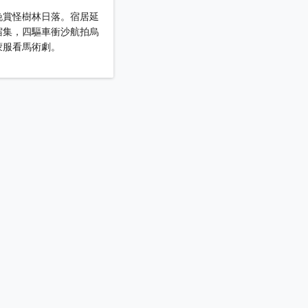
晚賞怪樹林日落。宿居延
宿集，四驅車衝沙航拍烏
蒙服看馬術劇。