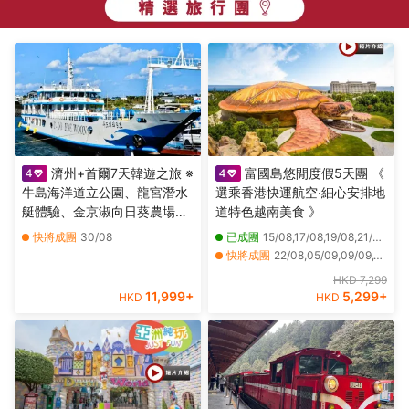
濟州+首爾7天韓遊之旅 ※
富國島悠閒度假5天團 《
牛島海洋道立公園、龍宮潛水
選乘香港快運航空‧細心安排地
艇體驗、金京淑向日葵農場、
道特色越南美食 》
Kidzania兒童職業主題樂園、
快將成團
30/08
已成團
15/08,17/08,19/08,21/08,17/10
樂天世界、ZoolungZoolung
快將成團
22/08,05/09,09/09,12/09,16/09,19/09,23/09,26/09,07/10,10/10,14/10,21/10,24/10,28/10,31/10,06/11,13/11,20/11,27/11,11/12
室內動物園、
其他日期
04/12
HKD 7,299
SeaLifeAquarium
11,999
+
5,299
+
HKD
HKD