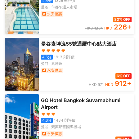
4.4
分
1326
則評價
曼谷
·
乍都乍週末市場
永安優惠
80% OFF
226
+
HKD
1,164
HKD
曼谷素坤逸55號通羅中心點大酒店
4.6
分
1913
則評價
曼谷
·
素坤逸
永安優惠
6% OFF
912
+
HKD
971
HKD
GO Hotel Bangkok Suvarnabhumi
Airport
4.6
分
1434
則評價
曼谷
·
素萬那普國際機場
永安優惠