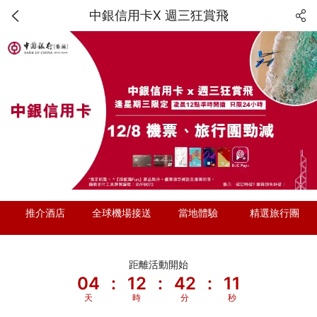
中銀信用卡X 週三狂賞飛
推介酒店
全球機場接送
當地體驗
精選旅行團
距離活動開始
04
:
12
:
42
:
11
天
時
分
秒