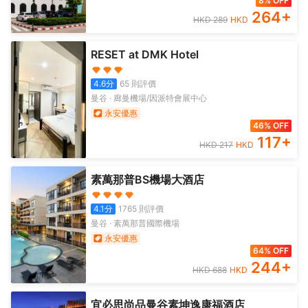
8% OFF
264
+
HKD
289
HKD
RESET at DMK Hotel
4.6
分
65
則評價
曼谷
·
廊曼機場/因派特會展中心
永安優惠
46% OFF
117
+
HKD
217
HKD
素萬那普BS機場大酒店
4.1
分
1765
則評價
曼谷
·
素萬那普國際機場
永安優惠
64% OFF
244
+
HKD
688
HKD
宜必思尚品曼谷素坤逸康福酒店