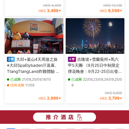
博物館(外觀)、八里左岸
頂層酒吧近觀雙子塔夜景、獨
2/10,27/10,29/10,03/11,05/11,1
HKD 4,499
HKD 13,199
家山頂夜景餐廳享用晚餐＋新
0/11,12/11,17/11,26/11,29/11,03/1
3,499
+
9,599
+
HKD
HKD
派肉骨茶+果木煙燻甘榜雞
2,08/12
大邱+釜山4天周遊之旅
吉隆坡+雪蘭莪州+馬六
※大邱SpaElybaden汗蒸幕、
甲5天團·《9月25日中秋限定
TtangTtangLand炸雞體驗 ※
煙花晚會：9月22-25日出發》
釜山海月天空步道+青沙浦紅
【永安獨家】全新夜景山頂餐
已成團
21/08,25/09,16/10
已成團
22/09,23/09,24/09,25/0
白燈塔、海雲台海岸列車體
廳，欣賞中秋煙花晚會、瓜拉
快將成團
11/09
9
驗、「沉浸式數碼藝術館」
雪蘭莪 (欣賞海洋奇觀【藍眼
其他日期
28/08,04/09,18/09,02/10,09/10
HKD 6,699
Arte Museum
淚】及螢火蟲)、適耕莊【欣賞
2,999
+
3,799
+
HKD
HKD
稻田景色】