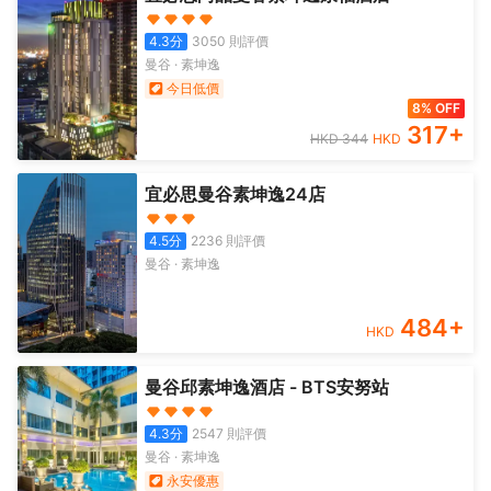
4.3
分
3050
則評價
曼谷
·
素坤逸
今日低價
8% OFF
317
+
HKD
344
HKD
宜必思曼谷素坤逸24店
4.5
分
2236
則評價
曼谷
·
素坤逸
484
+
HKD
曼谷邱素坤逸酒店 - BTS安努站
4.3
分
2547
則評價
曼谷
·
素坤逸
永安優惠