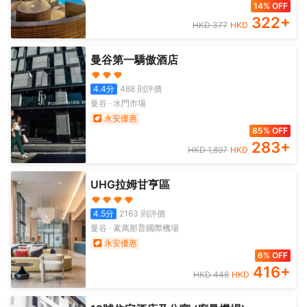
14% OFF
322
+
HKD
377
HKD
曼谷第一驕傲酒店
4.4
分
488
則評價
曼谷
·
水門市場
永安優惠
85% OFF
283
+
HKD
1,897
HKD
UHG拉姆甘亨區
4.5
分
2163
則評價
曼谷
·
素萬那普國際機場
永安優惠
6% OFF
416
+
HKD
446
HKD