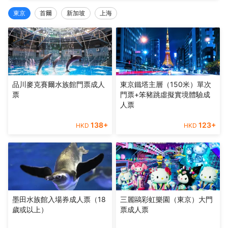
東京
首爾
新加坡
上海
品川麥克賽爾水族館門票成人
東京鐵塔主層（150米）單次
票
門票+笨豬跳虛擬實境體驗成
人票
138
+
123
+
HKD
HKD
墨田水族館入場券成人票（18
三麗鷗彩虹樂園（東京）大門
歲或以上）
票成人票