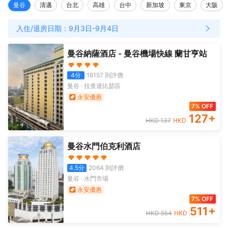
曼谷
清邁
台北
高雄
台中
新加坡
東京
大阪
入住/退房日期：
9月3日
-
9月4日
曼谷納薩酒店 - 曼谷機場快線 蘭甘亨站
4
分
16157
則評價
曼谷
·
拉查達比瑟區
永安優惠
7% OFF
127
+
HKD
137
HKD
曼谷水門伯克利酒店
4.5
分
2064
則評價
曼谷
·
水門市場
永安優惠
7% OFF
511
+
HKD
554
HKD