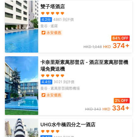
雙子塔酒店
4.2
分
4861
則評價
曼谷
·
暹羅
永安優惠
64% OFF
374
+
HKD
1,048
HKD
卡奈里斯素萬那普店 - 酒店至素萬那普機
場免費送機
4.4
分
3021
則評價
曼谷
·
素萬那普國際機場
永安優惠
2% OFF
334
+
HKD
343
HKD
UHG水牛橋四分之一酒店