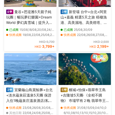
曼谷+芭堤雅5天親子純
新登場 台中+台北+阿里
玩團｜暢玩夢幻樂園+Dream
山+嘉義 精選5天之旅 梧棲漁
World 夢幻真雪城｜提升入住
港、高美濕地、高美燈塔、阿
2晚芭堤雅Centre Point Prime
里山森林風景(重本安排小火車
已成團
15/08,18/08,20/08,24/08
已成團
25/08,30/09
Pattaya Deluxe Premier及暢
)、苗栗百變影城、十分瀑布、
快將成團
19/08,22/08,25/08,26/08,27/08,28/08,29/08,30/08,31/08,01/09,02/09,04/09,05/09,06/09,07/09,08/09,09/09,10/09,11/09,12/09
快將成團
22/08,26/08,27/08,29/08,01/09,02/09,03/09,05/09,08/09,09/09,10/09,12/09,15/09,16/09,17/09,19/09,22/09,24/09,28/09,29/09
玩夏威夷式水上樂園
十分老街祈福天燈
其他日期
25/10,27/10,29/10,01/11,03/11,05/11,08/11,10/11,12/11,15/11,17/11,19/11,22/11,24/11,26/11,29/11,01/12,03/12,06/12,08/12
其他日期
23/08,24/08,28/08,30/08,31/08,04/09,06/09,07/09,11/09,13/09,14/09,18/09,20/09,21/09,23/09,25/09,26/09,27/09,01/10,02/10
HKD 5,799
HKD 2,599
3,799
+
2,199
+
HKD
HKD
宜蘭龜山島賞鯨豚+台北
檳城+怡保+翡翠帝王島
+淡水蘊泉莊溫泉5天團 保證
+吉隆坡5天團·《全程不購
入住1晚蘊泉庄溫泉酒店(私人
物》 巿場罕有２晚 翡翠帝王
溫泉客房)、幾米廣場、羅東夜
島 Garden Villa 包 SPA 、吉
快將成團
23/08,26/08,30/08,02/09,07/09,09/09,15/09,16/09,20/09,23/09,30/09,04/10,18/10,20/10,26/10
快將成團
31/08,15/09,04/10,0
市、羅東林業文化園區、蘭陽
隆坡五星級巿中心EQ酒店 包
其他日期
22/08,24/08,25/08,27/08,28/08,29/08,31/08,01/09,03/09,04/09,05/09,06/09,08/09,10/09,11/09,12/09,13/09,14/09,17/09,18/09
6/10,08/10,13/10,15/10,20/10,2