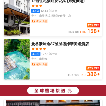
12號住宅酒店及公寓 (廊曼機場)
4.5
分
5414
則評價
曼谷
·
廊曼機場/因派特會展中心
永安優惠
12% OFF
158
+
HKD
181
HKD
曼谷素坤逸87號温德姆華美達酒店
4.3
分
1277
則評價
曼谷
·
素坤逸
超筍優惠
42% OFF
386
+
HKD
668
HKD