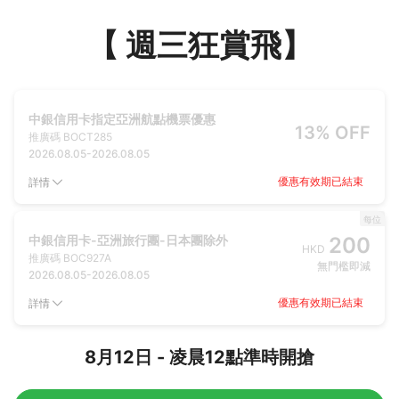
【 週三狂賞飛】
中銀信用卡指定亞洲航點機票優惠
13% OFF
推廣碼
BOCT285
2026.08.05
-
2026.08.05
優惠有效期已結束
詳情
每位
中銀信用卡-亞洲旅行團-日本團除外
200
HKD
推廣碼
BOC927A
無門檻即減
2026.08.05
-
2026.08.05
優惠有效期已結束
詳情
8月12日 - 凌晨12點準時開搶