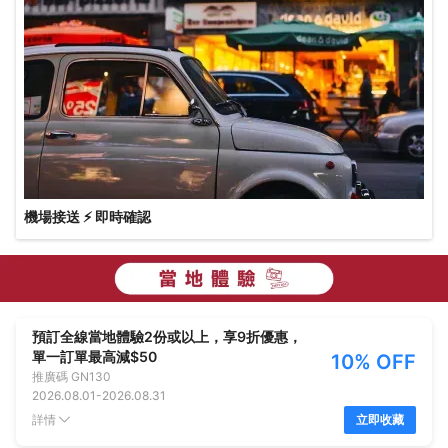
機場接送 ⚡ 即時確認
預訂全線當地體驗2份或以上，享9折優惠，
單一訂單最高減$50
10% OFF
推廣碼
GN130
2026.08.01
-
2026.08.31
詳情
立即收藏