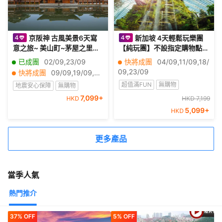
京阪神 古風美景6天寫
新加坡 4天輕鬆玩樂團
意之旅~ 美山町~茅屋之里、
【純玩團】不設指定購物點
「世界文化遺產」平等院、
《一日自由活動、Gardens
已成團
02/09,23/09
快將成團
04/09,11/09,18/
嵐山風景區~渡月橋、紀三井
by the Bay濱海灣花園~Flo
09,23/09
快將成團
09/09,19/09,30/09
寺、和歌山電鐵貓站長車站~
wer Dome & Cloud Fores
超值滿FUN
無購物
地震安心保障
無購物
乘特色觀光列車
t、聖淘沙島、獅頭魚尾像》
7,099
+
HKD
半自由行團
HKD 7,199
半自由行團
5,099
+
HKD
更多產品
當季人氣
熱門推介
37% OFF
5% OFF