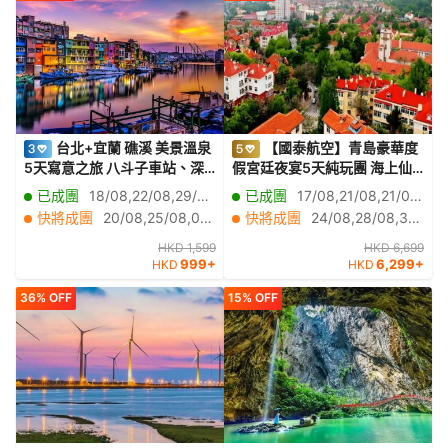
台北+宜蘭 礁溪 美景溫泉
【國泰航空】青島豪華度
5天寫意之旅 八斗子車站、深
假宮廷夜宴5天純玩團 海上仙
澳漁港海天步道+潮境公園、正
山~嶗山風景區、青島啤酒博物
已成團
18/08,22/08,29/08,01/09,02/09,05/09,09/09,12/09,16/09,17/09,22/09,24/09,06/10,08/10,13/10,15/10,20/10,14/11
已成團
17/08,21/08,21/09,23/09
濱漁港彩色屋、淡水漁人碼
館、雲上海天觀光廳、乘船出
快將成團
20/08,25/08,03/09,07/09,08/09,10/09,15/09,19/09,20/09,23/09,26/09,27/09,29/09,30/09,04/10,07/10,10/10,14/10,17/10,18/10
快將成團
24/08,28/08,31/08,02/09,04/09,09/09,14/09,16/09,25/09,07/10,10/10,13/10,24/10,31/10,13/11,16/11,20/11,22/11,25/11,30/11
頭、幾米廣場、全日自由活動
海觀光、青島標誌棧橋、聖彌
【免費代辦台灣簽證(網證)*】
厄爾大教堂、網紅打卡小麥島
HKD 1,599
HKD 6,699
999+
6,299+
HKD
HKD
公園、沉浸式宮廷晚宴《蘭齊
宴賦》
36% OFF
15% OFF