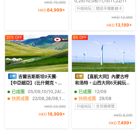
0,25/10,08/11,15/11,22/11
HKD 70,999
湖、烏蘇曼、提奧狄華岡) 13
峽大壩、三峽之巔、升船
升級純玩
贈送手機數據卡
64,999
+
天之旅【全包價】《只辦1
HKD
機、神女溪、《烽煙三國》
團：10月29日出發》(LUMI
表演、豐都小官山、楚王車
含耳機導覽
無購物
HKD 13,999
D13NL)
馬陣、東湖水杉林、洪崖洞
13,199
+
HKD
星級郵輪
無車販
20%
OFF
9%
OFF
吉爾吉斯斯坦9天團·
【直航大同】內蒙古呼
【中亞細亞】(比什開克、卡
和浩特、山西大同6天純玩之
拉科爾、奧古茲峽谷、布蘭
旅 響沙灣(騎駱駝、水上飛
已成團
05/09,10/10,24/12,22/01,06/02,26/02,19/03,25/03
已成團
12/09
那塔、阿拉阿恰國家公園)
車、鄂爾多斯婚禮表演)、輝
快將成團
22/08,28/08,11/09,19/09,25/09,03/10,16/10,24/10,30/10,07/11,13/11,21/11,27/11,05/12,11/12,01/01,15/01,29/01,12/02,05/03
快將成團
29/08
騰錫勒草原(下馬酒、蒙古袍
HKD 23,999
升級純玩
含耳機導覽
拍照、草原活動、篝火晚
18,999
+
會、相會敖包表演）、雲岡
HKD
贈送手機數據卡
深度遊
HKD 8,299
石窟、應縣木塔、大召寺
7,499
+
HKD
無購物
無車販