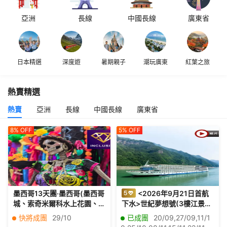
亞洲
長線
中國長線
廣東省
日本精選
深度遊
暑期親子
潮玩廣東
紅葉之旅
熱賣精選
熱賣
亞洲
長線
中國長線
廣東省
8%
OFF
5%
OFF
墨西哥13天團·墨西哥(墨西哥
<2026年9月21日首航
城、索奇米爾科水上花園、
下水>世紀夢想號(3樓江景露
墨西哥亡靈節、坎昆、瑪雅
台房) 長江三峽、重慶、宜
快將成團
29/10
已成團
20/09,27/09,11/1
遺址圖倫古城、夢幻粉紅
昌、荊州、武漢7天純玩團三