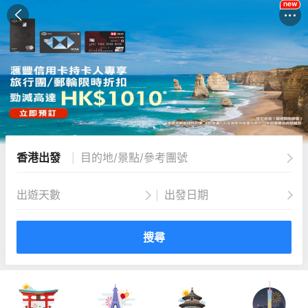
new
香港出發
目的地/景點/參考團號
|
出遊天數
出發日期
|
搜尋