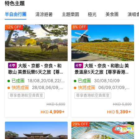
特色主題
半自由行團
清涼避暑
主題樂園
極光
美食團
演唱
12%
OFF
8%
OFF
大阪、京都、奈良、和
大阪、奈良、和歌山 美
歌山 美景玩樂5天之旅【尊享
景溫泉5天之旅【尊享香港航
香港航空貴賓室】「世界文
空貴賓室】「賞花勝地」花
已成團
18/08,20/08,22/08,24/08,25/08,26/08,27/08,29/08,31/08,01/09,02/09,03/09,04/09,05/09,07/09,08/09,09/09,11/09,12/09,13/09
已成團
30/08,10/09
化遺產」金閣寺、八坂神
博記念公園鶴見綠地~風車之
快將成團
28/08,06/09,21/09,27/09,29/09,05/10,11/10,16/10,18/10,01/11,02/11,03/11,04/11,05/11,06/11,07/11,08/11,09/11,10/11,11/11
快將成團
06/09,07/09,22/09,29/09
社、祇園花見小路、「日本
丘、「世界文化遺產」興福
尊享香港航空貴賓室
尊享香港航空貴賓室
百大名城」和歌山城、紅葉
寺~中金堂、保證入住1晚
溪庭園、「世界文化遺產」
《國際品牌》南紀白濱Marri
地震安心保障
無購物
HKD 5,699
地震安心保障
賞花
HKD 5,899
無購物
奈良東大寺、神鹿公園、一
ott 溫泉酒店
4,999
+
5,399
+
HKD
HKD
半自由行團
紅葉秘境
半自由行團
天自由活動
29%
OFF