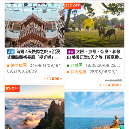
12% OFF
首爾 4天快閃之旅 ※沉浸
大阪、京都、奈良、和歌
式體驗藝術長廊「極光道」、
山 美景玩樂5天之旅【尊享香
傳統汗蒸幕體驗、《人氣打卡
港航空貴賓室】「世界文化遺
快將成團
04/09,11/09,18/
已成團
18/08,20/08,22/08,24/08,25/08,26/08,27/08,29/08,31/08,01/09,02/09,03/09,04/09,05/09,07/09,08/09,09/09,11/09,12/09,13/09
熱點》水原Starfield星空圖書
產」金閣寺、八坂神社、祇園
09,21/09,24/09
快將成團
28/08,06/09,21/09,27/09,29/09,05/10,11/10,16/10,18/10,01/11,02/11,03/11,04/11,05/11,06/11,07/11,08/11,09/11,10/11,11/11
館2.0、龍王山天空步道
花見小路、「日本百大名城」
999+
HKD
和歌山城、紅葉溪庭園、「世
HKD 5,699
4,999+
HKD
界文化遺產」奈良東大寺、神
6% OFF
鹿公園、一天自由活動