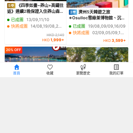
《四季如畫~莽山+高鐵往
返》連續2晚保證入住莽山森林
濟州5天韓遊之旅
溫泉度假酒店+「諾亞方舟」懸
※Osulloc雪綠茶博物館、沉浸
已成團
13/09,11/10
崖溫泉 「莽山國家森林公園」
式數碼藝術館ArteMuseum、
快將成團
14/08,19/08,23/08,02/09,17/09,18/09
已成團
19/08,09/09,16/09
【莽山瑤族十八碗特色風味
彩虹遊艇+海女下水表演秀、海
快將成團
02/09,05/09,12/09
宴】莽山美景純玩3天團
HKD 2,149
女博物館、風之山坡
1,999+
HKD
3,599+
HKD
Boromwat、城山日出峰、透
明獨木舟體驗、道頭洞彩虹海
20% OFF
岸道路
首頁
收藏
瀏覽歷史
我的訂單
《肇慶三天「夢幻繽紛~
廣州+清遠3天團·《2025
七星岩夜景」+佛山宋城•廣東
年全新開業清遠長隆度假區~長
千古情》浪漫魔法城堡「廣東
隆森林王國》《融創樂園+融創
已成團
15/08,23/08,25/08,07/09
已成團
15/08,17/08,18/08,26/08,28/08,25/12
醉美學院」 連續2晚保證入住
國際大馬戲~奇幻祕境》
快將成團
14/08,13/09
快將成團
29/08,06/09
2024年開業~肇慶泊隱酒店
1,279+
【火焰三杯鴨+花雕醉雞宴】肇
HKD
HKD 749
599+
HKD
慶佛山美食純玩3天團