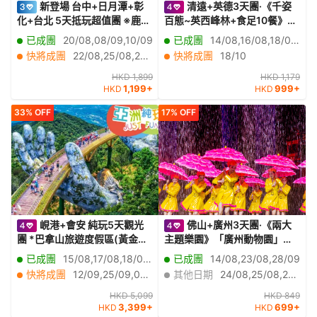
新登場 台中+日月潭+彰
清遠+英德3天團·《千姿
化+台北 5天抵玩超值團 ※鹿港
百態~英西峰林+食足10餐》
老街、桂花巷藝術村、半邊
《探祕地下河勝境~洞天仙境》
已成團
20/08,08/09,10/09
已成團
14/08,16/08,18/08,23/08,24/08,30/08,04/09,09/09,17/10
井、天后宮、「台灣十大風景
《融創樂園+融創國際大馬戲~
快將成團
22/08,25/08,27/08,29/08,01/09,02/09,03/09,05/09,09/09,12/09,15/09,16/09,17/09,19/09,22/09,23/09,24/09,26/09,28/09,29/09
快將成團
18/10
區之一」日月潭國家風景區
奇幻祕境》
HKD 1,899
HKD 1,179
1,199+
999+
HKD
HKD
33% OFF
17% OFF
峴港+會安 純玩5天觀光
佛山+廣州3天團·《兩大
團 *巴拿山旅遊度假區(黃金巨
主題樂園》「廣州動物園」
手托橋、法式花園、城堡)、
「佛山宋城·廣東千古情」順德
已成團
15/08,17/08,18/08,19/08,20/08,21/08,22/08,23/08,26/08,27/08,28/08,29/08,30/08,31/08,01/09,02/09,03/09,04/09,05/09,06/09
已成團
14/08,23/08,28/09
「世界文化遺產」會安古城(古
美麗豪酒店(每房贈送乙份~精
快將成團
12/09,25/09,09/10,11/10,12/10,13/10,18/10,20/10,22/10,23/10,08/11,12/11,15/11,17/11,18/11,19/11,20/11,23/11,24/11,27/11
其他日期
24/08,25/08,26/08,27/08,28/08,29/08,30/08,31/08,01/09,02/09,03/09,04/09,05/09,06/09,07/09,08/09,09/09,10/09,11/09,12/09
老大宅、會館、來遠橋)《純玩
緻蛋糕+水果)
團‧細心安排地道越式美食‧不設
HKD 5,099
HKD 849
3,399+
699+
HKD
HKD
指定購物點》