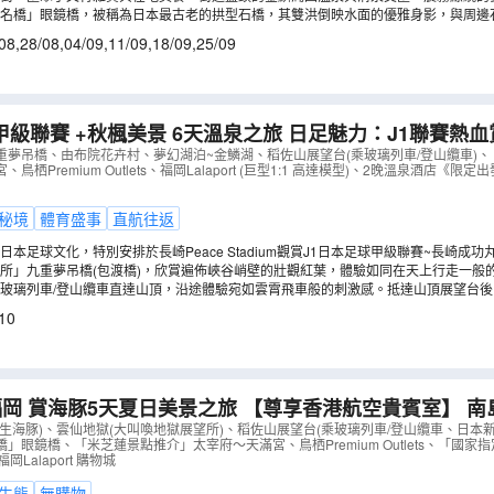
勝景。
名橋」眼鏡橋，被稱為日本最古老的拱型石橋，其雙洪倒映水面的優雅身影，與周邊
08
,
28/08
,
04/09
,
11/09
,
18/09
,
25/09
賽 +秋楓美景 6天溫泉之旅 日足魅力：J1聯賽熱血賞楓之旅！【保
Stadium City球場酒店觀賞J1聯賽~長崎成功丸 vs 東
重夢吊橋、由布院花卉村、夢幻湖泊~金鱗湖、稻佐山展望台(乘玻璃列車/登山纜車)
栖Premium Outlets、福岡Lalaport (巨型1:1 高達模型)、2晚溫泉酒店《限定出
動
（
AJKGA06NB
）
秘境
體育盛事
直航往返
本足球文化，特別安排於長崎Peace Stadium觀賞J1日本足球甲級聯賽~長崎成功丸 v
熾熱氣氛。當晚更【保證入住】長崎 Stadium City球場酒店，您可以在從地下1,50
所」九重夢吊橋(包渡橋)，欣賞遍佈峽谷峭壁的壯觀紅葉，體驗如同在天上行走一般的感
比賽後的緊張感。(註1,3)
玻璃列車/登山纜車直達山頂，沿途體驗宛如雲霄飛車般的刺激感。抵達山頂展望台後
10
 賞海豚5天夏日美景之旅 【尊享香港航空貴賓室】 南島原(乘船觀賞野
仙地獄(大叫喚地獄展望所)、稻佐山展望台(乘玻璃列車/
生海豚)、雲仙地獄(大叫喚地獄展望所)、稻佐山展望台(乘玻璃列車/登山纜車、日本
」眼鏡橋、「米芝蓮景點推介」太宰府～天滿宮、鳥栖Premium Outlets、「國
文化財」武雄溫泉樓門
（
AJKBP05N
）
Lalaport 購物城
生態
無購物