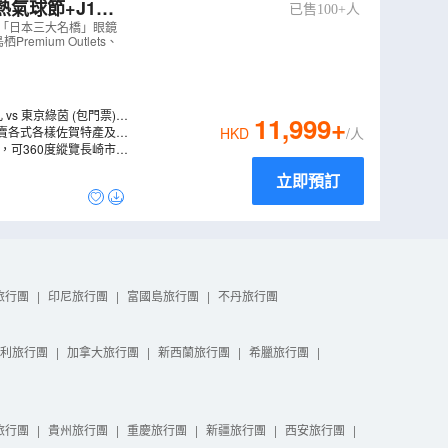
已售100+人
m City球場酒
、「日本三大名橋」眼鏡
ium Outlets、
s 東京綠茵 (包門票)，
11,999
+
0 公尺湧出的天然溫泉中
賣各式各樣佐賀特產及美
HKD
/人
如地上鋪滿紅葉一樣震
，可360度縱覽長崎市全
立即預訂
旅行團
|
印尼旅行團
|
富國島旅行團
|
不丹旅行團
利旅行團
|
加拿大旅行團
|
新西蘭旅行團
|
希臘旅行團
|
旅行團
|
貴州旅行團
|
重慶旅行團
|
新疆旅行團
|
西安旅行團
|