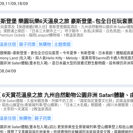
09
,
11/09
,
18/09
樂園玩樂6天溫泉之旅 豪斯登堡~包全日任玩套票及【保證連續2
堡園區酒店、九州自然動物公園非洲 Safari體驗、Sanri
套票及【保證連續2晚入住】豪斯登堡園區酒店、九州自然動物公園非洲 Safari體驗、San
選」濱野浦之梯田、「日本三大朝市之一」 呼子朝市、 糸島(夫婦岩、白色鳥居)、糸
野浦之梯田
（
AJKKS06N
）
mium Outlets、福岡Lalaport購物城、1晚溫泉酒店
溫泉住宿
親子同樂
無購物
主題樂園
題樂園~豪斯登堡，更包全日任玩套票。今年夏季，有新登場、日本首創！體驗超高畫
樂設施、全新的度假泳池區，亦有全球首個Miffy園區「Miffy夢幻小鎮」及向日葵慶典
Harmony Land (包入場)，與人氣Hello Kitty、Melody、蛋黃哥等Sanrio的卡通
遊樂設施，包括VR世界、無人島AR恐龍射擊體驗、「Shooting Star」飛索等，
以暢玩刺激的節奏過山車、Hello Kitty天使過山車，以及欣賞一眾卡通明星們領銜
非洲 Safari體驗(重本包入場)，是日本最大型的放養式野生動物園，設有模仿非洲草
出樂園盡情玩樂。
08
,
04/09
 6天賞花溫泉之旅 九州自然動物公園非洲 Safari體驗
、稻佐山展望台(乘玻璃列車/登山纜車)、海之中道海濱公
洲 Safari體驗、久留米觀音像、阿蘇牛奶工房、「國家指定重要文化財」武雄溫泉
、稻佐山展望台(乘玻璃列車/登山纜車)、「日本三大名橋」眼鏡橋、 (柳川水鄉散策
購物城)、太宰府～天滿宮、2晚溫泉酒店
溫泉住宿
無購物
親子同樂
(重本包入場)(註2) 更安排乘坐全景玻璃列車/登山纜車登上稻佐山展望台，可從稻佐山的中
途感受彷彿雲霄飛車般的刺激感。在山頂展望台，可360度欣賞長崎全景。
泉街，匯聚了文青雜貨與在地美食。街道盡頭的金鱗湖因溫泉與清泉交匯，晨霧繚繞的