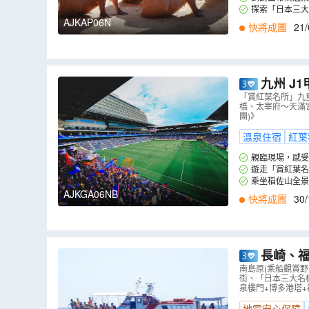
交織成療癒的度假
探索「日本三大
AJKAP06N
快將成團
21/
九州 J1甲級聯
證1晚】長崎 
「賞紅葉名所」九
橋、太宰府～天滿宮、鳥
一天自由活
團)》
溫泉住宿
紅葉
親臨現場，感受日
一同體驗這場球賽的
遊走「賞紅葉名
放鬆身心，舒緩觀賞
乘坐稻佐山全景
景。
AJKGA06NB
快將成團
30/
長崎、福岡
生海豚)、雲
南島原(乘船觀賞野
街、「日本三大名橋
家指定重要
泉樓門+博多港塔+福岡
地震安心保障