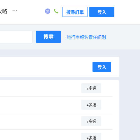
...
攻略
搜尋訂單
登入
搜尋
旅行團報名責任細則
登入
+多選
+多選
+多選
+多選