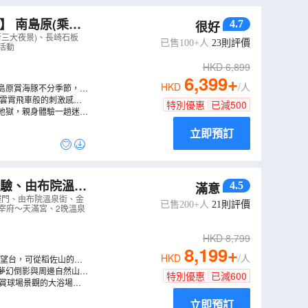
】 南島原(乘船
4.7
很好
列車/登山纜車、
新三大夜景)、長崎石板
已售100+人
23
則評價
由活動
HKD
6,899
6,399
+
HKD
/人
島原賞海豚不分季節，據
彿雲霄飛車般的刺激感。
特別優惠
已減
500
往哥拉巴公園的迷人的鵝
地獄，親身體驗一趟迷幻
異國風情的長崎歷史和文
立即預訂
4.5
滿意
NB
）
樓門、由布院溫泉街、金
已售200+人
21
則評價
宰府～天滿宮、2晚溫泉
HKD
8,799
8,199
+
HKD
/人
夢幻倒影與周邊自然山色
特別優惠
已減
600
可觀賞球場景觀的大浴場之
立即預訂