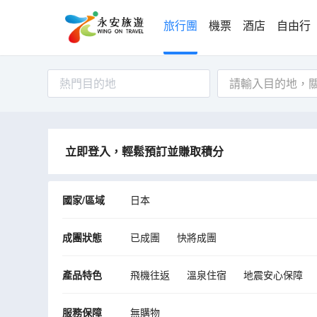
旅行團
機票
酒店
自由行
熱門目的地
立即登入，輕鬆預訂並賺取積分
國家/區域
日本
成團狀態
已成團
快將成團
產品特色
飛機往返
溫泉住宿
地震安心保障
服務保障
無購物