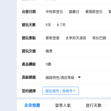
出發日期
中秋節翌日
國慶日
重陽節翌日
10月
11月
12月
2027年01月
遊玩天數
5天
6-7天
遊玩景點
豪斯登堡
太宰府天滿宮
哥拉巴園
海之中道海濱公園
博多港塔
有田陶
遊玩交通
機票
九州自然動物園
太宰府
糸島
雲
產品鑽級
3鑽
高級篩選
線路特色/酒店等級
您的選擇
遊玩城市 | 長崎市
永安推薦
當季人氣
旅行天數