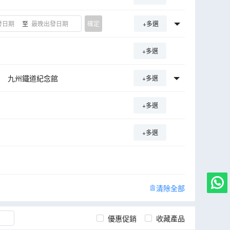
至
確定
+多選
+多選
九州鐵道紀念館
+多選
KA公園
櫻井二見浦夫婦巖
+多選
+多選
清除全部
優惠促銷
收藏產品