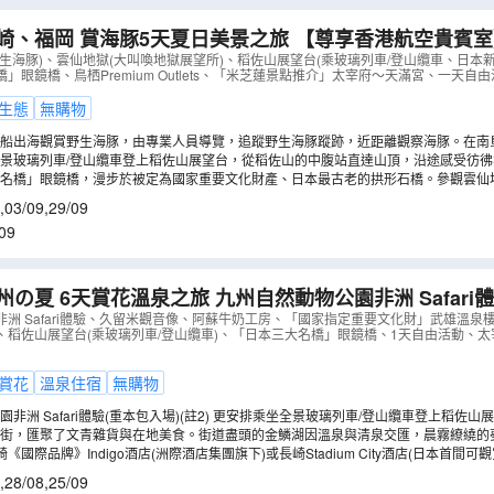
崎、福岡 賞海豚5天夏日美景之旅 【尊享香港航空貴賓室
)、雲仙地獄(大叫喚地獄展望所)、稻佐山展望台(乘玻璃
生海豚)、雲仙地獄(大叫喚地獄展望所)、稻佐山展望台(乘玻璃列車/登山纜車、日本
」眼鏡橋、鳥栖Premium Outlets、「米芝蓮景點推介」太宰府～天滿宮、一天自
景)《4月1日起出發適用》
（
AJKBP05NB
）
生態
無購物
乘船出海觀賞野生海豚，由專業人員導覽，追蹤野生海豚蹤跡，近距離觀察海豚。在南
率高達99%！
景玻璃列車/登山纜車登上稻佐山展望台，從稻佐山的中腹站直達山頂，沿途感受彷
360度欣賞長崎全景及日本新三大夜景。遊走著名的長崎石板街「荷蘭坡」，這條通
大名橋」眼鏡橋，漫步於被定為國家重要文化財產、日本最古老的拱形石橋。參觀雲仙
許多懷舊的西式洋房以及畫滿彩繪的外牆，沿著美麗的石板路行走，就能感受到充滿
氣最為猛烈的「大叫喚地獄」觀景台，近距離觀察令人震撼的地熱噴發的現象。
,
03/09
,
29/09
09
 6天賞花溫泉之旅 九州自然動物公園非洲 Safari體驗、由布院溫泉
望台(乘玻璃列車/登山纜車)、1天自由活動
（
AJKAP06
洲 Safari體驗、久留米觀音像、阿蘇牛奶工房、「國家指定重要文化財」武雄溫泉
、稻佐山展望台(乘玻璃列車/登山纜車)、「日本三大名橋」眼鏡橋、1天自由活動、太
賞花
溫泉住宿
無購物
(重本包入場)(註2) 更安排乘坐全景玻璃列車/登山纜車登上稻佐山展望台，可從稻佐山的中
途感受彷彿雲霄飛車般的刺激感。在山頂展望台，可360度欣賞長崎全景。
泉街，匯聚了文青雜貨與在地美食。街道盡頭的金鱗湖因溫泉與清泉交匯，晨霧繚繞的
勝景。
《國際品牌》Indigo酒店(洲際酒店集團旗下)或長崎Stadium City酒店(日本首間
。
,
28/08
,
25/09