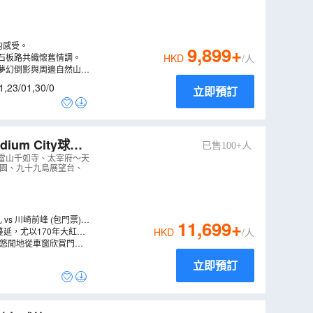
的感受。
9,899
+
石板路共織懷舊情調。
HKD
/人
夢幻倒影與周邊自然山色
1
,
23/01
,
30/0
立即預訂
um City球場
已售100+人
JKGA06M
）
、雷山千如寺、太宰府～天
公園、九十九島展望台、
票)，
11,699
+
0 公尺湧出的天然溫泉中
延，尤以170年大紅楓
HKD
/人
您悠閒地從車窗欣賞門司
立即預訂