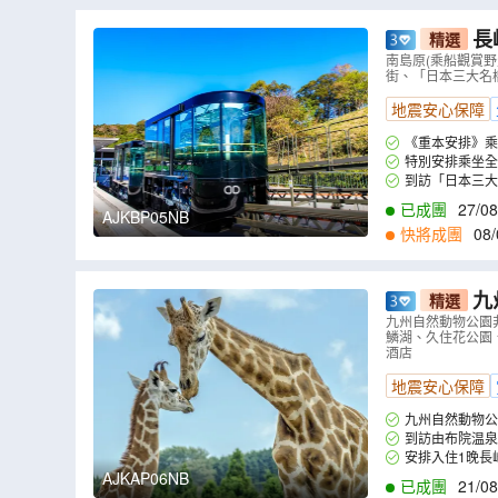
長
精選
觀賞野生海豚
南島原(乘船觀賞野
街、「日本三大名橋
日本新三大夜
地震安心保障
《重本安排》
說與海豚相遇的機
特別安排乘坐全
在山頂展望台，可
到訪「日本三
卵石斜坡，兩旁有
的地獄巡禮，在噴
已成團
27/08
AJKBP05NB
化。
快將成團
08/
九州の夏
精選
街、稻佐山展
九州自然動物公園非
鱗湖、久住花公園
酒店
地震安心保障
九州自然動物公園非洲 Safari體驗
腹站直達山頂，沿
到訪由布院温
交織成療癒的度假
安排入住1晚長崎
酒店) ，舒適享受
AJKAP06NB
已成團
21/08