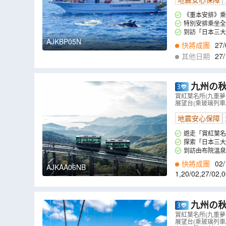
《重本安排》
說與海豚相遇的機
特別安排乘坐全
在山頂展望台，可
到訪「日本三
卵石斜坡，兩旁有
的地獄巡禮，在噴
AJKBP05N
快將成團
27/
化。
其他日期
27/
2
,
15/12
,
17/12
,
0
九州の秋
蓮景點推介」
賞紅葉名所(九重
展望台(乘玻璃列車
JKAA06NB
地震安心保障
遊走「賞紅葉名
探索「日本三大
到訪由布院溫
交織成療癒的度假
快將成團
02/
AJKAA06NB
1
,
20/02
,
27/02
,
0
九州の秋 6天賞楓溫泉之
蓮景點推介
賞紅葉名所(九重
展望台(乘玻璃列車
祭/ 武雄温