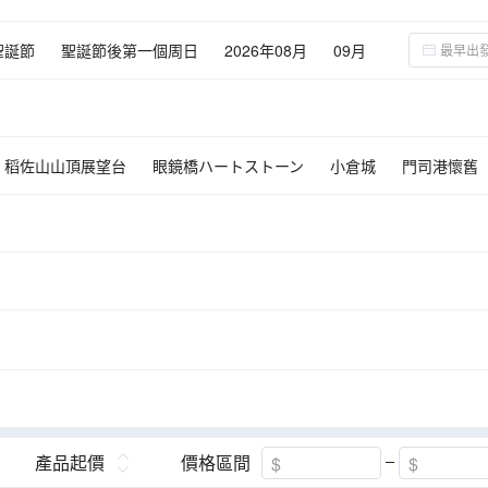
聖誕節
聖誕節後第一個周日
2026年08月
09月
02月
03月
稻佐山山頂展望台
眼鏡橋ハートストーン
小倉城
門司港懷舊
瓷公園
御船山樂園
金鱗湖
柳川
九重“夢”大吊橋
幹瀉YO
仙地獄谷
濱野浦之梯田
產品起價
價格區間