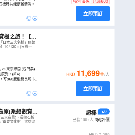
特別優惠
已減
600
石板路共織懷舊情調。
立即預訂
京綠茵 (包門票)、
、「日本三大名橋」眼鏡
發: 10月30日(只辦一
s 東京綠茵 (包門票)，
11,699
+
0 公尺湧出的天然溫泉中
受。(註4)
HKD
/人
，可360度縱覽長崎市全
立即預訂
5.0
超棒
登山纜車)、「國
新三大夜景)、長崎石板
已售100+人
3
則評價
家指定重要文化財」武雄溫
HKD
7,299