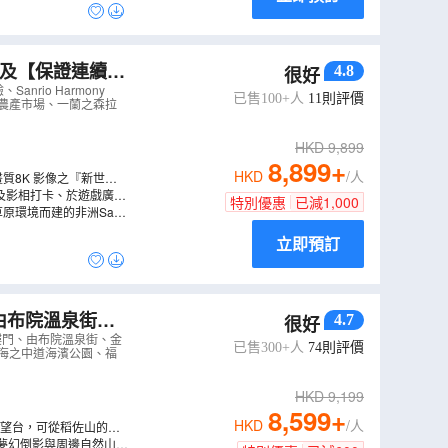
4.8
很好
o Harmony
rio Harmony
已售100+人
11
則評價
島農產市場、一蘭之森拉
HKD
9,899
8,899
+
HKD
/人
質8K 影像之『新世紀
(7月下旬～9月上旬)；
人物見面及影相打卡、於遊戲廣場
特別優惠
已減
1,000
仲特別入住2晚豪斯登堡園
的大遊行及精彩表演!
原環境而建的非洲Safar
立即預訂
、由布院溫泉街、
4.7
很好
園
（
AJKAP06N
樓門、由布院溫泉街、金
已售300+人
74
則評價
、海之中道海濱公園、福
HKD
9,199
8,599
+
HKD
/人
夢幻倒影與周邊自然山色