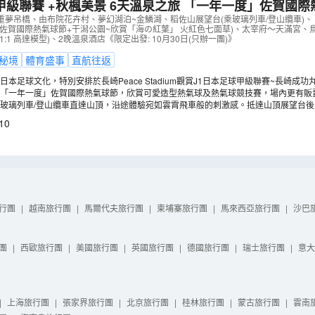
賽 +秋楓美景 6天溫泉之旅 「一年一度」佐賀國際熱氣球節+J1甲
功丸 vs 東京綠茵 (包門票)【保證入住1晚】長崎 Stadiu
重夢吊橋、由布院花卉村、夢幻湖泊~金鱗湖、稻佐山展望台(乘玻璃列車/登山纜車)
佐賀國際熱氣球節+干潟公園~欣賞「海の紅葉」 火紅色七面草)、太宰府～天滿宮、鳥栖Prem
06N
）
(巨型1:1 高達模型)、2晚溫泉酒店《限定出發: 10月30日(只辦一團)》
秘境
體育盛事
直航往返
本足球文化，特別安排於長崎Peace Stadium觀賞J1日本足球甲級聯賽~長崎成功丸 v
熾熱氣氛。當晚更【保證入住】長崎 Stadium City球場酒店，您可以在從地下1,50
看「一年一度」佐賀國際熱氣球節，欣賞可愛造型熱氣球及熱氣球競技賽，場內更有販
比賽後的緊張感。(註1,3)
常。仲會前往干潟公園~欣賞火紅色的「海紅葉」，每當秋天，七面草轉為火紅色，
玻璃列車/登山纜車直達山頂，沿途體驗宛如雲霄飛車般的刺激感。抵達山頂展望台後
10
行團
|
越南旅行團
|
馬爾代夫旅行團
|
柬埔寨旅行團
|
馬來西亞旅行團
|
沙巴
團
|
西歐旅行團
|
美國旅行團
|
英國旅行團
|
德國旅行團
|
瑞士旅行團
|
意大
|
上海旅行團
|
張家界旅行團
|
北京旅行團
|
桂林旅行團
|
蒙古旅行團
|
雲南