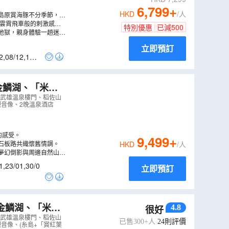
6,799
+
HKD
/人
島原賞海豚不分季節，據
彿雲霄飛車般的刺激感。
特別優惠
已減
500
往哥拉巴公園的迷人的鵝
地獄，親身體驗一趟迷幻
異國風情的長崎歷史和文
立即預訂
2
,
08/12
,
10/1
金鱗湖、「米芝
1天自由活動
（
A
 武雄温泉樓門、稻佐山
米觀音像、2晚溫泉酒店
的感受。
9,499
+
石板路共織懷舊情調。
HKD
/人
夢幻倒影與周邊自然山色
1
,
23/01
,
30/0
立即預訂
4.8
很好
御船山樂園紅葉
 武雄温泉樓門、稻佐山
已售300+人
24
則評價
觀音像、(糸島+「賞紅葉