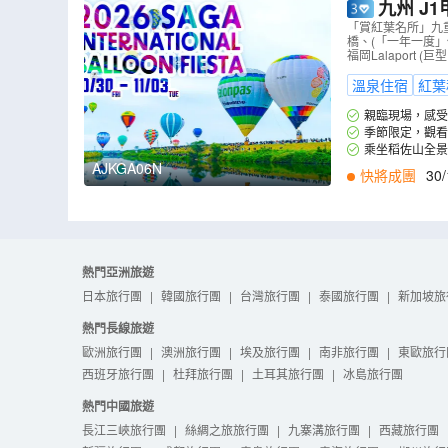
九州 J1甲級聯
級聯賽~長崎成
「賞紅葉名所」九
橋、(「一年一度」
店
（
AJKGA
福岡Lalaport 
溫泉住宿
紅葉
親臨現場，感受日
一同體驗這場球賽的
季節限定，觀
放鬆身心，舒緩觀賞
食的攤位，熱鬧非
乘坐稻佐山全景
撼。(註4,5)
景。
AJKGA06N
快將成團
30/
熱門亞洲旅遊
日本旅行團
|
韓國旅行團
|
台灣旅行團
|
泰國旅行團
|
新加坡旅
熱門長線旅遊
歐洲旅行團
|
澳洲旅行團
|
埃及旅行團
|
南非旅行團
|
東歐旅行
西班牙旅行團
|
杜拜旅行團
|
土耳其旅行團
|
冰島旅行團
熱門中國旅遊
長江三峽旅行團
|
絲綢之旅旅行團
|
九寨溝旅行團
|
西藏旅行團