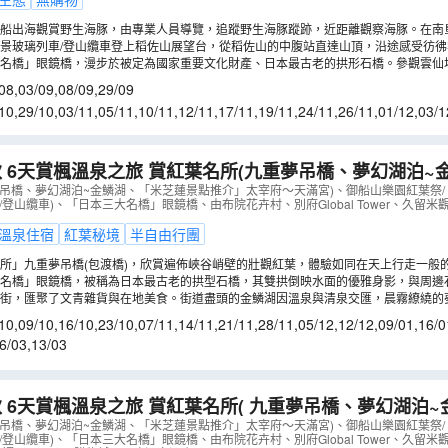
乘船出海觀賞野生海豚，由專業人員導覽，追蹤野生海豚蹤跡，近距離觀察海豚。在南
率高達99%！
景玻璃列車/登山纜車登上稻佐山展望台，從稻佐山的中腹站直達山頂，沿途感受彷
360度欣賞長崎全景及日本新三大夜景。遊走著名的長崎石板街「荷蘭坡」，這條通
大名橋」眼鏡橋，漫步於被定為國家重要文化財產、日本最古老的拱形石橋。參觀雲仙
許多懷舊的西式洋房以及畫滿彩繪的外牆，沿著美麗的石板路行走，就能感受到充滿
氣最為猛烈的「大叫喚地獄」觀景台，近距離觀察令人震撼的地熱噴發的現象。
08
,
03/09
,
08/09
,
29/09
10
,
29/10
,
03/11
,
05/11
,
10/11
,
12/11
,
17/11
,
19/11
,
24/11
,
26/11
,
01/12
,
03/1
5/01
,
07/01
,
12/01
,
14/01
 6天賞楓溫泉之旅 賞紅葉名所(九重夢吊橋、夢幻湖泊~
太宰府～天滿宮)、御船山樂園紅葉祭/ 武雄温泉樓門、
夢吊橋、夢幻湖泊~金鱗湖、「米芝蓮景點推介」太宰府～天滿宮)、御船山樂園紅葉祭/
/登山纜車)、「日本三大名橋」眼鏡橋、由布院花卉村、別府Global Tower、久留
）
溫泉住宿
紅葉秘境
半自由行團
所」九重夢吊橋(包渡橋)，欣賞遍佈峽谷峭壁的壯觀紅葉，體驗如同在天上行走一般
名橋」眼鏡橋，被稱為日本最古老的拱型石橋，其雙拱倒映水面的優雅身影，與周邊
泉街，匯聚了文青雜貨與在地美食。街道盡頭的金鱗湖因溫泉與清泉交匯，晨霧繚繞的
勝景，亦是秋天賞紅葉勝地。
10
,
09/10
,
16/10
,
23/10
,
07/11
,
14/11
,
21/11
,
28/11
,
05/12
,
12/12
,
09/01
,
16/0
6/03
,
13/03
旅 賞紅葉名所( 九重夢吊橋、夢幻湖泊~金鱗湖、「米芝
」太宰府～天滿宮、糸島+「賞紅葉名所」雷山千如寺)、
夢吊橋、夢幻湖泊~金鱗湖、「米芝蓮景點推介」太宰府～天滿宮)、御船山樂園紅葉祭/
/登山纜車)、「日本三大名橋」眼鏡橋、由布院花卉村、別府Global Tower、久留米
泉樓門
（
AJKAA06N
）