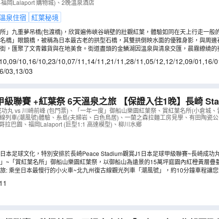
岡Lalaport 購物城)、2晚溫泉酒店
溫泉住宿
紅葉秘境
所」九重夢吊橋(包渡橋)，欣賞遍佈峽谷峭壁的壯觀紅葉，體驗如同在天上行走一般
名橋」眼鏡橋，被稱為日本最古老的拱型石橋，其雙拱倒映水面的優雅身影，與周邊
泉街，匯聚了文青雜貨與在地美食。街道盡頭的金鱗湖因溫泉與清泉交匯，晨霧繚繞的
勝景，亦是秋天賞紅葉勝地。
10
,
09/10
,
16/10
,
23/10
,
07/11
,
14/11
,
21/11
,
28/11
,
05/12
,
12/12
,
09/01
,
16/0
6/03
,
13/03
甲級聯賽 +紅葉祭 6天溫泉之旅 【保證入住1晚】長崎 Stadi
場景觀之大浴場)《限定出發: 11月21日(只辦一團)》
（
A
成功丸 vs 川崎前峰 (包門票)、「一年一度」御船山樂園紅葉祭、賞紅葉名所(小倉城
古線列車(潮風號)體驗、糸島(夫婦岩、白色鳥居)、一蘭之森拉麵工房見學、有田陶瓷
拉巴園、福岡Lalaport (巨型1:1 高達模型)、柳川水鄉
球文化，特別安排於長崎Peace Stadium觀賞J1日本足球甲級聯賽~長崎成功丸 vs 川崎前峰 (包門
熾熱氣氛。當晚更【保證入住】長崎 Stadium City球場酒店，您可以在從地下1,50
」~「賞紅葉名所」御船山樂園紅葉祭，以御船山為遠景的15萬坪庭園內紅橙黃層疊蔓
比賽後的緊張感。(註2)
,4)
旅: 乘坐日本最慢行的小火車~北九州復古線觀光列車「潮風號」，約10分鐘車程讓
門海峽雄偉的風景。乘坐完畢，更會安排參觀九州鐵道紀念館。
11