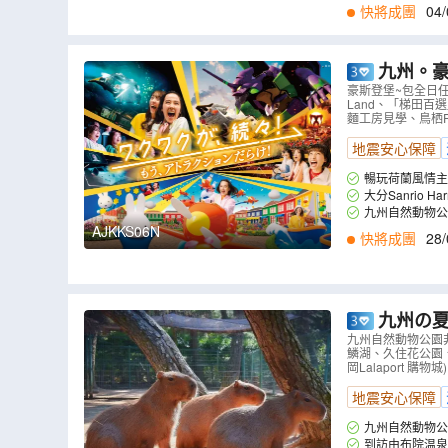
快將成團
04/
九州。豪斯登堡 
晚入住】豪斯登
豪斯登堡~包全日任玩
Land、「梯田百
Land、濱
麵工房見學、鳥栖Pre
地震安心保障
暢玩荷蘭風情主
福音戰士』騎乘式遊
大分Sanrio 
另更可暢玩園內多個
扭蛋及夾公仔，仲可
九州自然動物公園
區內酒店，方便進
i探險區。
AJKKS06N
快將成團
28/
九州の夏
久住花公園
九州自然動物公園非
鱗湖、久住花公園
）
岡Lalaport 
地震安心保障
九州自然動物公園非洲 Safari體驗
腹站直達山頂，沿
到訪由布院温