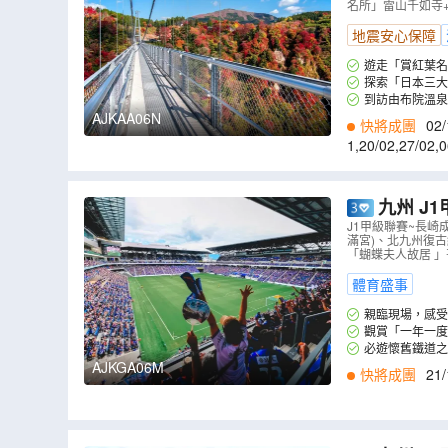
名所」雷山千如寺+福
地震安心保障
遊走「賞紅葉名
探索「日本三大
到訪由布院溫
交織成療癒的度假
AJKAA06N
快將成團
02/
1
,
20/02
,
27/02
,
0
九州 J1
酒店(設有球
J1甲級聯賽~長崎
滿宮)、北九州復
「蝴蝶夫人故居 」哥
體育盛事
親臨現場，感受日本足
一同體驗這場球賽的
觀賞「一年一度
放鬆身心，舒緩觀賞
古樹最為壯觀。(註3
必遊懷舊鐵道之
港懷舊的街景和關
AJKGA06M
快將成團
21/