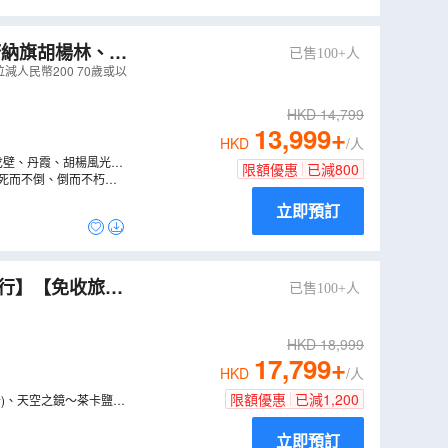
已售100+人
公園、嘉峪關城
人民幣200 70歲或以
HKD
14,799
13,999
+
HKD
/人
戈壁、丹霞、胡楊風光盡
限額優惠
已減
800
、死而不倒、倒而不朽」
立即預訂
成行】【免收旅行
已售100+人
牙泉、塔爾寺、嘉
HKD
18,999
17,799
+
HKD
/人
限額優惠
已減
1,200
船)、天空之鏡～茶卡鹽湖
壯麗美景令人著迷。更特
立即預訂