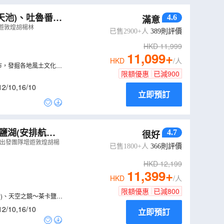
4.6
滿意
牙泉騎駱駝體
增遊敦煌胡楊林
已售2900+人
389
則評價
HKD
11,999
11,099
+
HKD
/人
市，發掘各地風土文化及
限額優惠
已減
900
12/10
,
16/10
立即預訂
4.7
很好
嘉峪關、莫高窟
日出發團隊增遊敦煌胡楊
已售1800+人
366
則評價
HKD
12,199
11,399
+
HKD
/人
限額優惠
已減
800
船)、天空之鏡～茶卡鹽湖
壯麗美景令人著迷。更特
12/10
,
16/10
立即預訂