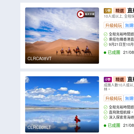
直航
精選
(火焰山、
10人或以上, 全
驗)、嘉峪關
升級純玩
無購
全程充裕時間遊
乘搭包機香港直
獨特風情。
9月21日至1
已成團
21/08
CLRCA08VT
直航
精選
拍)、青海
成團人數10人或以
林。
【保證參觀
升級純玩
無購
全程充裕時間遊
直飛敦煌航線，
深入探索青海絕
(包乘電瓶車及小火
已成團
21/08
CLRCB08LT
別安排茶卡鹽湖及