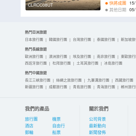
快將成團
15/
CLRCC08UT
其他日期
05/
1
,
10/01
,
14/01
,
1
熱門亞洲旅遊
日本旅行團
|
韓國旅行團
|
台灣旅行團
|
泰國旅行團
|
新加坡旅
熱門長線旅遊
歐洲旅行團
|
澳洲旅行團
|
埃及旅行團
|
南非旅行團
|
東歐旅行
西班牙旅行團
|
杜拜旅行團
|
土耳其旅行團
|
冰島旅行團
熱門中國旅遊
長江三峽旅行團
|
絲綢之旅旅行團
|
九寨溝旅行團
|
西藏旅行團
新疆旅行團
|
成都旅行團
|
青島旅行團
|
青海旅行團
|
郴州旅行
我們的產品
關於我們
旅行團
機票
公司背景
酒店
自由行
最新動向
郵輪
船票
新聞發佈