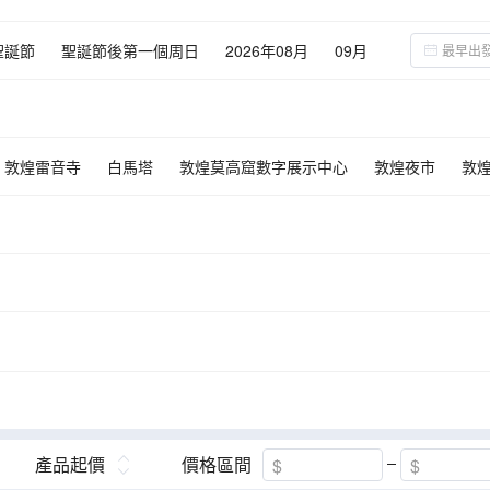
聖誕節
聖誕節後第一個周日
2026年08月
09月
02月
03月
敦煌雷音寺
白馬塔
敦煌莫高窟數字展示中心
敦煌夜市
敦
天山天池
嘉峪關關城
額濟納胡楊林旅遊區
居延海
怪樹
扎
大柴旦翡翠湖旅遊景區
雕塑大地之子
雕塑無界
張掖丹霞
納旗
產品起價
價格區間