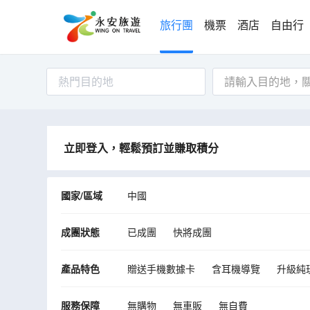
旅行團
機票
酒店
自由行
熱門目的地
立即登入，輕鬆預訂並賺取積分
國家/區域
中國
成團狀態
已成團
快將成團
產品特色
贈送手機數據卡
含耳機導覽
升級純
服務保障
無購物
無車販
無自費