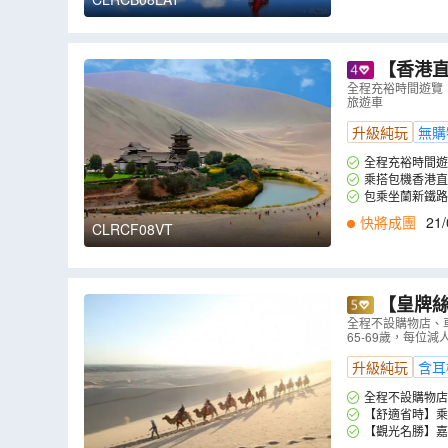
【香港直
(保證參觀
全程充裕時間遊覽：
旅遊車
城樓、陽關
升級純玩
無購
全程充裕時間遊
乘搭包機香港直
包乘坐蘭新鐵
樂趣。
快將成團
21/
CLRCF08VT
【皇牌絲
城)、敦煌(
全程不設購物店、車
65-69歲，每位
RCC08UT
）
升級純玩
含耳
全程不設購物店
【舒適省時】乘
【觀光名勝】嘉