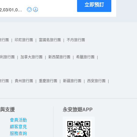
立即預訂
2
,
03/01
,
07/0
旅行團
|
印尼旅行團
|
富國島旅行團
|
不丹旅行團
利旅行團
|
加拿大旅行團
|
新西蘭旅行團
|
希臘旅行團
|
旅行團
|
貴州旅行團
|
重慶旅行團
|
新疆旅行團
|
西安旅行團
|
與支援
永安旅遊APP
會員活動
顧客意見
服務查詢