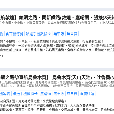
航敦煌】絲綢之路、蘭新鐵路(敦煌、嘉峪關、張掖)8天純
8個洞窟)、鳴沙山、月牙泉、馬蹄寺石窟、丹霞地質公園
不購物、不車販、不設自費加遊！真正享受純觀光旅遊！行程餐食全包！ (10人以上)
、雷音寺、敦煌博物館、沙洲夜市
（
CLRCF08VT
）
物
含耳機導覽
贈送手機數據卡
無車販
無自費
覽：不購物、不車販、不設自費加遊！真正享受純觀光旅遊！行程餐食全包！
航敦煌往返，一次過暢遊絲綢之路(敦煌、嘉峪關、張掖)沿途城市，發掘各地風土文
路由敦煌前往張掖，節省長途車程，沿途風光盡覽。全程不設購物店及自費加遊，更充
08
綢之路◎直航烏魯木齊】 烏魯木齊(天山天池)、吐魯番
莫高窟、鳴沙山月牙泉)、嘉峪關、張掖(丹霞地質公園)8
上販賣及自費加遊項目，更充裕時間遊覽，享受旅遊真樂趣。 長者門票優惠 60-64
減人民幣300 70歲或以上每位減人民幣500 (此優惠只限持中國籍回鄉咭人仕，費用於當
機導覽
贈送手機數據卡
無購物
無車販
無自費
直航往返
及自費加遊，更充裕時間遊覽，享受旅遊真樂趣。
坐兩程蘭新鐵路由吐魯番至柳園及張掖至烏魯木齊，大大縮短交通時間
峪關城樓、莫高窟、鳴沙山月牙泉、火焰山、交河故城、天山天池風景區、丹霞地質