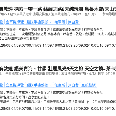
敦煌 探索一帶一路 絲綢之路8天純玩團 烏魯木齊(天山天池)、吐魯番
交河故城)、敦煌(莫高窟【保證參觀8個洞窟】、鳴沙山月
程採用2+1 座位豪華旅遊車 機場安排飛天迎賓歡迎儀式、9月21日至10月9日出發團隊
、張掖(丹霞地質公園))
（
CLRCA08VT
）
物
含耳機導覽
贈送手機數據卡
無車販
無自費
覽：不購物、不車販、不設自費加遊！真正享受純觀光旅遊！行程餐食全包！
航敦煌往返，一次過暢遊絲綢之路(烏魯木齊、吐魯番、敦煌、嘉峪關、張掖)沿途城
0月9日出發團隊增遊敦煌胡楊林
,
28/08
,
04/09
,
07/09
,
11/09
,
14/09
,
18/09
,
21/09
,
25/09
,
02/10
,
05/10
,
09/10
,
敦煌 絕美青海、甘肅 壯麗風光8天之旅 天空之鏡~茶卡鹽湖(安排航
湖、大柴旦翡翠湖、嗚沙山月牙泉(騎駱駝體驗)、塔爾寺、
上，全程採用2+1座位豪華旅遊車 特別安排：敦煌機場飛天迎賓。9月21日至10月9
8個洞窟】、大佛寺
（
CLRCB08LT
）
物
含耳機導覽
贈送手機數據卡
無車販
無自費
直航往返
覽：不購物、不車販、不設自費加遊！真正享受純觀光旅遊！行程餐食全包！
節省寶貴旅行時間，盡享悠閒旅程！
美風光，包括有地球眼淚之稱、中國最美五大湖之首「青海湖」(4-10月出發包乘遊
車)、大柴旦翡翠湖(包乘景區電瓶車)、藏傳佛教聖地～塔爾寺(包乘景區電瓶車)等，
,
28/08
,
04/09
,
07/09
,
11/09
,
14/09
,
18/09
,
21/09
,
25/09
,
02/10
,
05/10
,
09/10
,
大柴旦翡翠湖航拍，為旅程留下紀念。