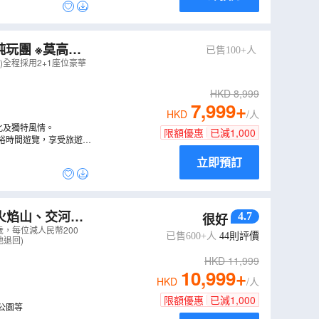
玩團 ※莫高窟
已售100+人
、大佛寺、嘉峪關
全程採用2+1座位豪華
HKD
8,999
7,999
+
HKD
/人
化及獨特風情。
限額優惠
已減
1,000
裕時間遊覽，享受旅遊真
立即預訂
(火焰山、交河故
4.7
很好
天升級純玩團
（
CL
歲，每位減人民幣200
已售600+人
44
則評價
地退回)
HKD
11,999
10,999
+
HKD
/人
限額優惠
已減
1,000
公園等