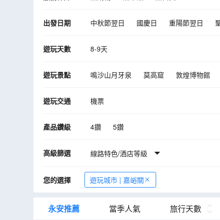
出發日期
中秋節翌日
國慶日
重陽節翌日
10月
11月
12月
2027年01月
遊玩天數
8-9天
遊玩景點
鳴沙山月牙泉
莫高窟
敦煌博物館
青海湖二郎劍景區
塔爾寺
茶卡鹽湖
遊玩交通
機票
交河故城
張掖大佛寺
新疆國際大巴
烏魯木齊
「金色胡楊，千年大漠」額濟
產品鑽級
4鑽
5鑽
高級篩選
線路特色/酒店等級
您的選擇
遊玩城市 | 嘉峪關
永安推薦
當季人氣
旅行天數