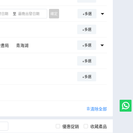
至
確定
+多選
+多選
煌書局
青海湖
+多選
林
黑水城遺址
火焰山景區
+多選
地質公園
西寧
嘉峪關
+多選
清除全部
優惠促銷
收藏產品