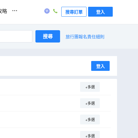
...
攻略
搜尋訂單
登入
搜尋
旅行團報名責任細則
登入
+多選
+多選
+多選
+多選