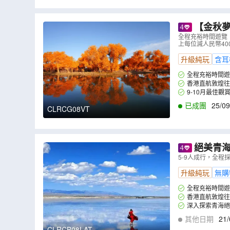
【金秋夢幻
水城遺址、
全程充裕時間遊覽：
上每位減人民幣40
樓、張掖大
升級純玩
含耳
全程充裕時間遊
香港直航敦煌往
收眼底。
9-10月最佳
的怪樹林、千年遺
已成團
25/09
CLRCG08VT
絕美青海
團服務費】
5-9人成行，全程
峪關、莫高
升級純玩
無購
全程充裕時間遊
香港直航敦煌往
深入探索青海絕
(包乘電瓶車及小火
其他日期
21/
別安排大柴旦翡翠
CLRCB08LAT