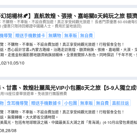
胡楊林🍂】直航敦煌、張掖、嘉峪關8天純玩之旅 額濟納旗胡楊林、黑
怪樹林、居延海、莫高窟(保證參觀8個洞窟)、丹霞地質
不購物、不車販、不設自費加遊！真正享受純觀光旅遊！ 長者門票優惠 60-69歲每位減
0 (優惠只限持回鄉證中國籍人士，費用於當地退回)
佛寺、鳴沙山、月牙泉騎駱駝
（
CLRCG08VT
）
機導覽
贈送手機數據卡
無購物
無車販
無自費
覽：不購物、不車販、不設自費加遊！真正享受純觀光旅遊！行程餐食全包！
返，悉心設計甘肅+內蒙古路線，沿路走訪敦煌、額濟納旗、張掖、嘉峪關，大漠、
觀賞期，走進金秋攝影勝地額濟納旗胡楊林，全景飽覽醉人秋色。同時探訪「千年不死
址黑水古城及戈壁碧玉居延海。
,
02/10
,
05/10
、甘肅、敦煌壯麗風光VIP小包團8天之旅【5-9人獨立
天空之鏡~茶卡鹽湖、青海湖、大柴旦翡翠湖、嗚沙山月
採用19座位豪華旅遊車，免收旅行團服務費
窟、大佛寺
（
CLRCB08LAT
）
物
含耳機導覽
贈送手機數據卡
小包團
無車販
無自費
直航往返
覽：不購物、不車販、不設自費加遊！真正享受純觀光旅遊！行程餐食全包！
返，無需轉機，大大節省交通時間。
美風光，包括有地球眼淚之稱、中國最美五大湖之首「青海湖」(4-10月出發包乘遊
車)、大柴旦翡翠湖(包乘景區電瓶車)、藏傳佛教聖地～塔爾寺(包乘景區電瓶車)等，
08
,
28/08
湖航拍，為旅程留下紀念。