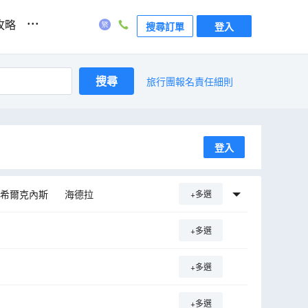
...
攻略
搜尋訂單
登入
搜尋
旅行團報名責任細則
登入
希爾克內斯
海德拉
+多選
納菲厄澤
凱夫拉維克
+多選
魁斯埃
博爾加比格茲
iguldas pilseta
+多選
+多選