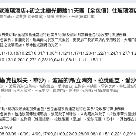
冰河湖
黃金瀑布
馴鹿場
破冰船之旅
哈士奇狗拉車之旅
歐玻璃酒店+初之北極光體驗11天團【全包價】住玻璃酒
過參觀市政廳、華莎戰船/露天/前進號/北極圈科學博物館
爾辛基)、瑞典(斯德哥爾摩)、挪威(奧斯陸)、丹麥(哥本哈根)
LCNWA11NA
）
設自費活動*全程餐食連當地特色美食*稅項及燃油附加費全包*免收旅行團服務費
色美食：馴鹿肉餐、瑞典肉丸餐及三文魚餐，更安排三晚於酒店內享用晚餐，大飽口
建之玻璃酒店，等待極光獨特的光芒。
,
11/10
,
18/10
,
25/10
,
01/11
,
06/11
,
12/11
,
17/11
,
20/11
,
22/11
,
24/11
,
27/11
,
10
,
13/10
,
20/10
,
27/10
,
28/10
,
04/11
,
08/11
,
11/11
,
15/11
蘭(克拉科夫、華沙) + 波羅的海(立陶宛、拉脫維亞、愛沙尼
探索中世紀古跡之旅10天團
（
LCNWO10N
）
沙)、 波羅的海(立陶宛、拉脫維亞、愛沙尼亞) 立陶宛(考納斯、雷神之屋、特拉凱
 拉脫維亞(黑人頭宮、三兄弟屋、瑞典門)、愛沙尼亞(塔林) 芬蘭(赫爾辛基)
活動 *稅項及燃油附加費全包 *已包全程餐食連當地特色美食*免收旅行團服務費
特色美食，包括波蘭傳統烤鴨腿、波蘭餃子風味餐、立陶宛風味餃子、拉脫維亞式醬燻
波羅三小國：立陶宛（維爾紐斯)、拉脫維亞（里加）、愛沙尼亞（塔林），其首都古
看。
,
24/09
08
,
03/09
,
10/09
,
14/09
,
17/09
,
21/09
,
22/09
,
28/09
,
08/10
,
15/10
,
22/10
,
29/1