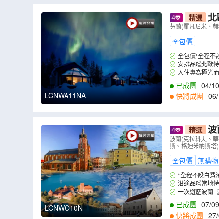
觀賞自然奇觀～《午夜太陽》
傑古沙龍
北
精選
之旅、一次
芬蘭(羅凡尼米、赫
冰上垂釣
里加
德烈城堡
（
全包價
全包價*全程不
安排品嚐北歐特
入住專為極光而
已成團
04/10
LCNWA11NA
快將成團
06/
波
精選
爾辛基)深度
波蘭(克拉科夫、華
斯、格迪米納斯塔)
全包價
無購物
*全程不設自費
沿途品嚐當地
排。
一次遊歷波蘭+
遺產，值得細意觀
已成團
07/09
LCNWO10N
快將成團
27/