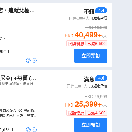
馴鹿場
芬蘭航空貴賓休息室
店、追蹤北極光
4.4
不錯
、石中教堂、費
已售100+人
40
則評價
HKD
46,999
40,499
+
HKD
/人
福。
限額優惠
已減
6,500
29/11
立即預訂
亞) +芬蘭 (赫
4.6
滿意
城堡歷史博物館、維爾紐
已售100+人
135
則評價
HKD
29,999
25,399
+
HKD
/人
雞肉及愛沙尼亞黑胡椒牛
限額優惠
已減
4,600
城區均已列入為世界文化
立即預訂
0
,
05/11
,
12/1