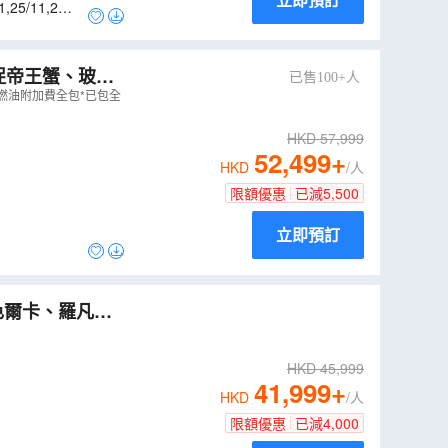
1
,
25/11
,
29/1
活捉帝王蟹、玻璃
已售100+人
09NB
）
及燃油附加費全包*已包全
HKD
57,999
52,499
+
HKD
/人
限額優惠
已減
5,500
立即預訂
HKD
45,999
41,999
+
HKD
/人
限額優惠
已減
4,000