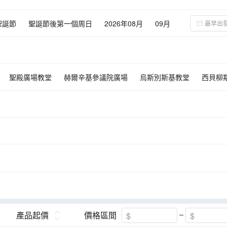
聖誕節
聖誕節後第一個周日
2026年08月
09月
02月
03月
聖殿廣場教堂
赫爾辛基參議院廣場
烏斯別斯基教堂
西貝柳
克里斯蒂安堡宮
斯德哥爾摩市政廳
瓦薩沉船博物館
奧斯陸
·約翰斯大道
奧斯維辛集中營
肖邦公園
聖十字教堂
瑪麗·居
館
市政廳鐘樓
斯科加瀑布
市政廳廣場
塔林亞歷山大·涅夫斯
十字架山
德爾達圖赫菲溫泉
特拉凱城堡
聖安娜教堂
聖伯
達城堡
考納斯主教座堂
考納斯市政廳
冰島藍冰洞
Lava Cent
露天博物館
市政廳
阿克斯胡斯城堡
克里斯蒂安堡宮
費
爾國家公園
聖誕老人村
羅森堡城堡
民俗博物館
赫爾辛基
市政廳
追蹤北極光
間歇噴泉
黃金瀑布~古佛斯瀑布
傑古
產品起價
價格區間
》拍攝場地~ 教堂山
卡特拉冰洞
哥本哈根
塔林
傑古沙龍冰