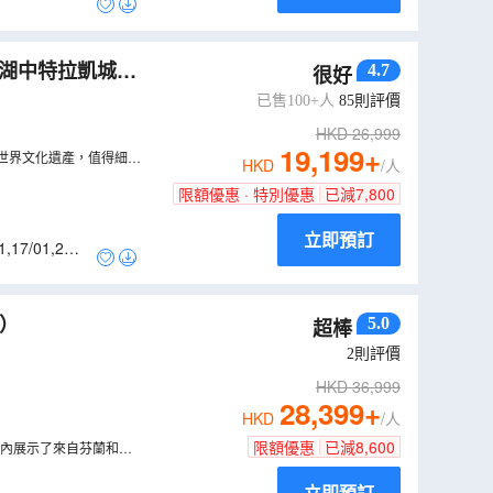
4.7
很好
基省時舒適
（
LC
已售100+人
85
則評價
HKD
26,999
19,199
+
為世界文化遺產，值得細意
HKD
/人
限額優惠 · 特別優惠
已減
7,800
立即預訂
1
,
17/01
,
24/0
）
5.0
超棒
2
則評價
HKD
36,999
28,399
+
HKD
/人
限額優惠
已減
8,600
館內展示了來自芬蘭和國
立即預訂