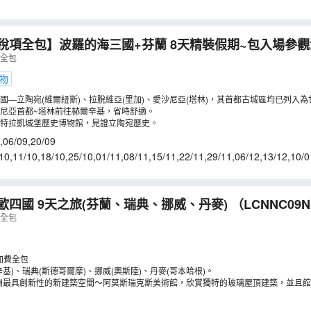
全包】波羅的海三國+芬蘭 8天精裝假期~包入場參觀湖中特拉凱城堡
、圖雷達城堡及石中教堂、乘郵船由愛沙尼亞前往赫爾辛
費全包
）
物
國—立陶宛(維爾紐斯)、拉脫維亞(里加)、愛沙尼亞(塔林)，其首都古城區均已列入
尼亞首都~塔林前往赫爾辛基，省時舒適。
特拉凱城堡歷史博物館，見證立陶宛歷史。
,
06/09
,
20/09
10
,
11/10
,
18/10
,
25/10
,
01/11
,
08/11
,
15/11
,
22/11
,
29/11
,
06/12
,
13/12
,
10/0
8/02
,
07/03
,
14/03
歐四國 9天之旅(芬蘭、瑞典、挪威、丹麥)
（
LCNNC09N
費全包
加費全包
基)、瑞典(斯德哥爾摩)、挪威(奧斯陸)、丹麥(哥本哈根)。
歐洲最具創新性的新建築空間～阿莫斯瑞克斯美術館，欣賞獨特的玻璃屋頂建築，並且