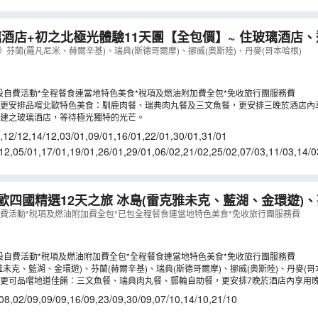
6/11
,
07/01
,
14/01
,
21/01
酒店+初之北極光體驗11天團【全包價】~ 住玻璃酒店
奇狗拉車及馴鹿拉車、一次過參觀市政廳、華莎戰船/露天/
》芬蘭(羅凡尼米、赫爾辛基)、瑞典(斯德哥爾摩)、挪威(奧斯陸)、丹麥(哥本哈根)
、石中教堂、費德烈城堡
（
LCNWA11N
）
設自費活動*全程餐食連當地特色美食*稅項及燃油附加費全包*免收旅行團服務費
更安排品嚐北歐特色美食：馴鹿肉餐、瑞典肉丸餐及三文魚餐，更安排三晚於酒店內
建之玻璃酒店，等待極光獨特的光芒。
,
12/12
,
14/12
,
03/01
,
09/01
,
16/01
,
22/01
,
30/01
,
31/01
12
,
05/01
,
17/01
,
19/01
,
26/01
,
29/01
,
06/02
,
21/02
,
25/02
,
07/03
,
11/03
,
14/0
歐四國精選12天之旅 冰島(雷克雅未克、藍湖、金環遊)、
斯德哥爾摩)、挪威(奧斯陸)、丹麥(哥本哈根) 【全包價】
自費活動*稅項及燃油附加費全包*已包全程餐食連當地特色美食*免收旅行團服務費
設自費活動*稅項及燃油附加費全包*全程餐食連當地特色美食*免收旅行團服務費
雅未克、藍湖、金環遊)、芬蘭(赫爾辛基)、瑞典(斯德哥爾摩)、挪威(奧斯陸)、丹麥(哥
更可品嚐地道佳餚：三文魚餐、瑞典肉丸餐、郵輪自助餐，更安排7晚於酒店內享用
08
,
02/09
,
09/09
,
16/09
,
23/09
,
30/09
,
07/10
,
14/10
,
21/10