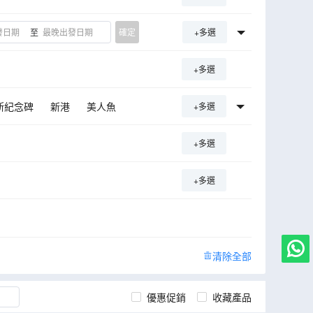
至
確定
+多選
+多選
斯紀念碑
新港
美人魚
+多選
王宮
維格蘭雕塑公園
+多選
里博物館
瓦津基宮
珍珠樓
基主教座堂
卡德裡奧花園
+多選
多祿聖保祿教堂
re
中央集市廣場
德烈城堡
阿摩林堡
清除全部
華沙
立陶宛首都~維爾紐斯
沙龍冰河湖
冰島
優惠促銷
收藏產品
河湖
黃金瀑布~古斯佛瀑布