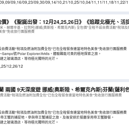
09
,
09/09
,
16/09
,
23/09
,
30/09
,
14/10
,
21/10
,
25/10
,
04/11
,
11/11
,
18/11
,
22/1
9/12
,
06/01
,
13/01
,
17/01
包價》《聖誕出發：12月24,25,26日》《追蹤北極光、
》 聖誕芬蘭+挪威9天深度遊 (LCNWG09NB)
（
LCNWG
米、赫爾辛基、拉努阿)挪威(奧斯陸、希爾克內斯) 全包價*全程不設自費活動*稅項
美食*免收旅行團服務費
設自費活動*稅項及燃油附加費全包*已包全程餐食連當地特色美食*免收旅行團服務費
ampo號/Polar Explorer/Arktis，體驗難能可貴的極地探索之旅。
建之玻璃酒店，等待極光獨特的光芒。
,
25/12
,
26/12
度遊 挪威(奧斯陸、希爾克內斯)芬蘭(薩利色爾卡、羅凡尼
)
（
LCNWG09NA
）
自費活動*稅項及燃油附加費全包*已包全程餐食連當地特色美食*免收旅行團服務費
設自費活動*稅項及燃油附加費全包*已包全程餐食連當地特色美食*免收旅行團服務費
~ 帝王蟹的捕捉地，參與帝王蟹捕捉之旅，及後安排於餐廳享用帝王蟹腳餐。
建之玻璃酒店，等待極光獨特的光芒。