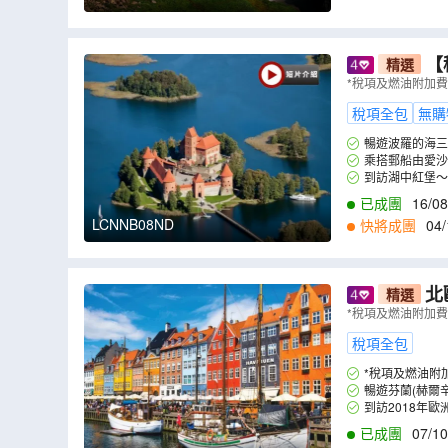
【稅項
精選
歷史博物館
*稅項及燃油附加
NNB08ND
稅項全包
無購
暢遊波羅的海三
觀看。
乘搭郵船由愛沙
到訪湖中紅堡～
已成團
16/08
LCNNB08ND
快將成團
04/
1
,
14/02
,
21/02
,
2
北
精選
*稅項及燃油附加
稅項全包
*稅項及燃油附
暢遊芬蘭(赫爾辛
到訪2018年
際藝術家的作品。
已成團
07/10