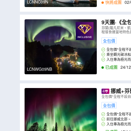
LCNNC09N
快將成團
02/
1
,
02/12
,
06/12
,
0
9天團·《全
酒店、破冰船
芬蘭(羅凡尼米、凱
程餐食連當地特色
全包價
全包價*全程不
乘坐觀光破冰船~S
入住專為極光而
已成團
24/12
LCNWG09NB
挪威+芬蘭 兩國 9天深
米、赫爾辛基
全包價*全程不設
全包價
全包價*全程不
前往挪威北部 
入住專為極光而