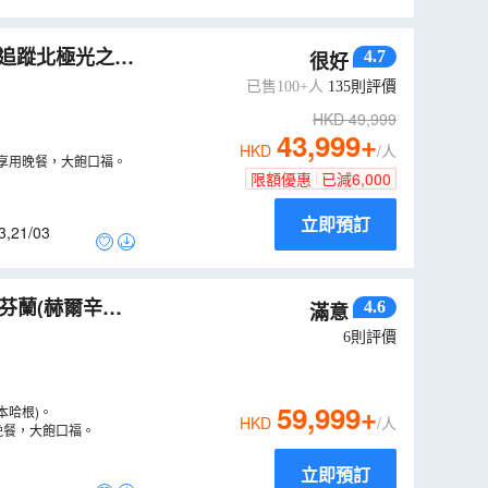
、追蹤北極光之
4.7
很好
前進號/北極圈
已售100+人
135
則評價
HKD
49,999
43,999
+
HKD
/人
享用晚餐，大飽口福。
限額優惠
已減
6,000
立即預訂
3
,
21/03
芬蘭(赫爾辛
4.6
滿意
（
LCNWU12N
）
6
則評價
59,999
+
本哈根)。
HKD
/人
晚餐，大飽口福。
立即預訂