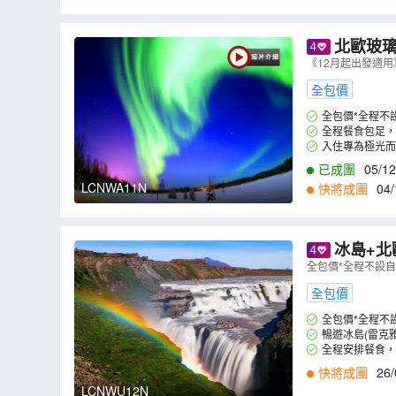
1
,
17/11
,
19/11
,
2
北歐玻璃
旅、乘哈士
《12月起出發適用
科學博物館
全包價
全包價*全程不
全程餐食包足，
入住專為極光而
已成團
05/12
LCNWA11N
快將成團
04/
冰島+北
基)、瑞典(
全包價*全程不設
全包價
全包價*全程不
暢遊冰島(雷克
全程安排餐食，
快將成團
26/
LCNWU12N