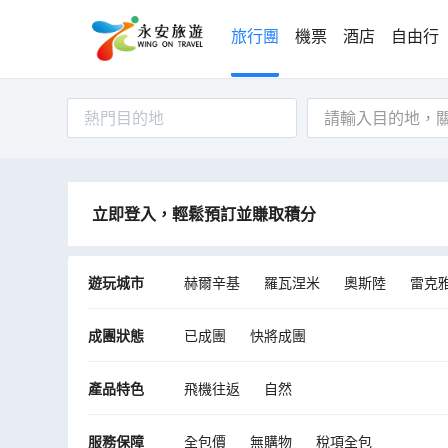
旅行團
機票
酒店
自由行
熱門目的地
立即登入，輕鬆預訂並賺取積分
遊玩城市
赫爾辛基
羅瓦涅米
奧斯陸
雷克
Rangarthing eystra
哥本哈根
伊伐
成團狀態
已成團
快將成團
維克
薩尼色爾卡
科克拜亞克勞斯特
華沙
克拉科夫
弗羅茨瓦夫
考納
產品特色
飛機往返
自然
Avizieniu seniunija
Senamiescio seniun
服務保障
全包價
無購物
稅項全包