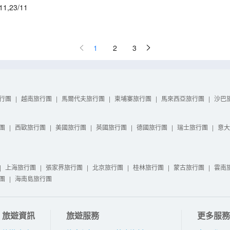
11
,
23/11
1
2
3
行團
|
越南旅行團
|
馬爾代夫旅行團
|
柬埔寨旅行團
|
馬來西亞旅行團
|
沙巴
團
|
西歐旅行團
|
美國旅行團
|
英國旅行團
|
德國旅行團
|
瑞士旅行團
|
意大
|
上海旅行團
|
張家界旅行團
|
北京旅行團
|
桂林旅行團
|
蒙古旅行團
|
雲南
團
|
海南島旅行團
旅遊資訊
旅遊服務
更多服務