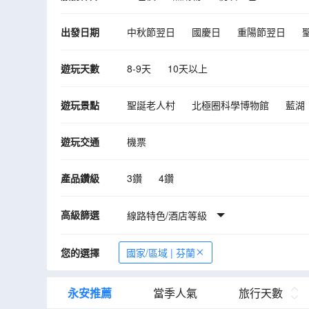
出發日期
中秋節翌日
國慶日
重陽節翌日
10月
11月
12月
2027年01月
遊玩天數
8-9天
10天以上
遊玩景點
聖誕老人村
北極圈科學博物館
藍湖
安徒生雕像
國王新廣場
吉菲昂噴泉
遊玩交通
機票
阿克斯胡斯城堡
前進號博物館
卡爾
瓦維爾城堡
雅蓋隆大學主樓
紡織會
產品鑽級
3鑽
4鑽
三兄弟之屋
瑞典門
格迪米納斯塔
高級篩選
聖加西彌祿教堂
線路特色/酒店等級
高雅國家公園
圖雷
赫爾辛基
極光遊船
阿克爾觀光碼頭
您的選擇
國家/區域 | 芬蘭
華沙戰船博物館
石中教堂
平格費利
隆黛爾宮
皇宮
阿莫斯瑞克斯美術館
永安推薦
當季人氣
旅行天數
哈士奇狗拉車
赫倫瀑布
《權力遊戲