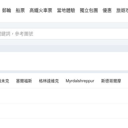
郵輪
船票
高鐵火車票
當地體驗
獨立包團
優惠
旅遊
雅未克
塞爾福斯
格林達維克
Myrdalshreppur
斯德哥爾摩
洛
凱米
加勒穆恩
託爾尼奧
萬塔
霍爾斯沃德呂爾
霍爾
阿維斯尤
布羅瑪
維爾紐斯
塔林
里加
特拉凱
梅斯
斯
列維
派爾努
奧斯威辛
基蒂萊
希奧利艾
採西斯
S
ija
北角
Skaftarhreppur