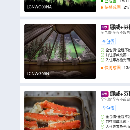
已成團
15/11
LCNWG09NA
快將成團
21/
挪威+芬蘭 兩國 9天深
米、赫爾辛基
全包價*全程不設
全包價
全包價*全程不
前往挪威北部 
入住專為極光而
快將成團
13/
LCNWG09N
挪威+芬蘭 兩國 10天
米、赫爾辛基
全包價*全程不設
全包價
全包價*全程不
前往挪威北部 
入住專為極光而