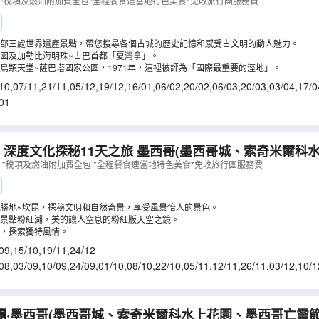
明威故居、雪茄製造廠、冧酒博物館、馬雷貢海濱大道)【
動*稅項及燃油附加費全包*全程餐食連當地特色美食*免收旅行團服務費
部三處世界遺產景點，帶您搜尋各個古城的歷史記憶和感受古文明的動人魅力。
園及加勒比海明珠~古巴首都「夏灣拿」。
鳥類天堂~薩巴塔國家公園，1971年，這裡被評為「國際最重要的溼地」。
10
,
07/11
,
21/11
,
05/12
,
19/12
,
16/01
,
06/02
,
20/02
,
06/03
,
20/03
,
03/04
,
17/0
9/06
,
03/07
,
17/07
,
31/07
01
探秘11天之旅 墨西哥(墨西哥城、索奇米爾科水上花園、坎昆、
倫古城、夢幻粉紅湖、烏蘇曼、提奧狄華岡)【全包價】
（
 *稅項及燃油附加費全包 *全程餐食連當地特色美食*免收旅行團服務費
勝地~坎昆，探秘文明和自然奇景，享受風景怡人的景色。
景點粉紅湖，美的讓人窒息的粉紅版天空之鏡。
，探索獨特風情。
09
,
15/10
,
19/11
,
24/12
08
,
03/09
,
10/09
,
24/09
,
01/10
,
08/10
,
22/10
,
05/11
,
12/11
,
26/11
,
03/12
,
10/1
天團·墨西哥(墨西哥城、索奇米爾科水上花園、墨西哥亡靈