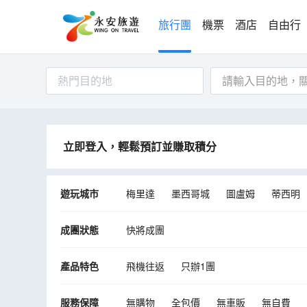
旅行團
機票
酒店
自由行
熱門目的地
立即登入，輕鬆預訂並賺取積分
遊玩城市
梅里達
墨西哥城
圖盧姆
蒂西明
成團狀態
快將成團
產品特色
飛機往返
只辦1團
服務保障
無購物
全包價
無車販
無自費