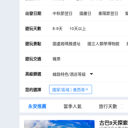
出發日期
中秋節翌日
國慶日
重陽節翌日
10月
11月
12月
2027年01月
遊玩天數
8-9天
10天以上
遊玩景點
圖盧姆瑪雅遺址
國立人類學博物館
坎昆
雪茄製造廠
遊玩交通
機票
高級篩選
線路特色/酒店等級
您的選擇
國家/區域 | 墨西哥
永安推薦
當季人氣
旅行天數
古巴9天探索世界遺產之旅 古巴(夏灣