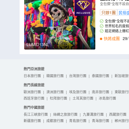
遺址圖倫古城
全包價*全程不設
10月29日出發
只辦1團
民俗
全包價*全程不
世界知名的度假
踏足網絡上爆紅
快將成團
29/
LUMID13NL
熱門亞洲旅遊
日本旅行團
|
韓國旅行團
|
台灣旅行團
|
泰國旅行團
|
新加坡旅
熱門長線旅遊
歐洲旅行團
|
澳洲旅行團
|
埃及旅行團
|
南非旅行團
|
東歐旅行
西班牙旅行團
|
杜拜旅行團
|
土耳其旅行團
|
冰島旅行團
熱門中國旅遊
長江三峽旅行團
|
絲綢之旅旅行團
|
九寨溝旅行團
|
西藏旅行團
新疆旅行團
|
成都旅行團
|
青島旅行團
|
青海旅行團
|
郴州旅行