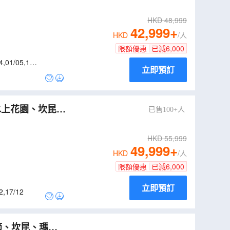
全包價】
（
LUM
HKD
48,999
42,999
+
HKD
/人
限額優惠
已減
6,000
4
,
01/05
,
15/0
立即預訂
已售100+人
LUMIC11NL
）
HKD
55,999
49,999
+
HKD
/人
限額優惠
已減
6,000
立即預訂
2
,
17/12
節、坎昆、瑪雅