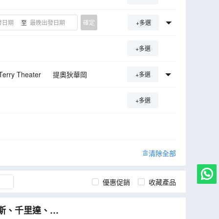
至
確定
+多選
+多選
erry Theater
提奧狄華岡
+多選
+多選
清除全部
優惠促銷
收藏產品