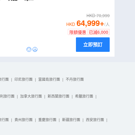
價】《只辦1團：
HKD
70,999
64,999
+
HKD
/人
限額優惠
已減
6,000
立即預訂
旅行團
|
印尼旅行團
|
富國島旅行團
|
不丹旅行團
利旅行團
|
加拿大旅行團
|
新西蘭旅行團
|
希臘旅行團
|
旅行團
|
貴州旅行團
|
重慶旅行團
|
新疆旅行團
|
西安旅行團
|