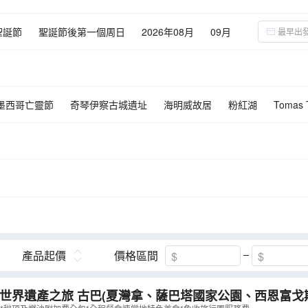
聖誕節
聖誕節後第一個周日
2026年08月
09月
02月
03月
04月
05月
06月
07月
墨西哥亡靈節
奇琴伊察古城遺址
海明威故居
粉紅湖
Tomas T
產品起價
價格區間
拿、薩巴塔國家公園、西恩富戈斯、千里達、馬