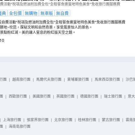
、夢幻粉紅湖、烏蘇曼、提奧狄華岡) 13天之旅【全包
自費活動*稅項及燃油附加費全包*全程餐食連當地特色美食*免收旅行團服務費
》(LUMID13NL)
（
LUMID13NL
）
盛典
全包價
無購物
無車販
無自費
設自費活動*稅項及燃油附加費全包*全程餐食連當地特色美食*免收旅行團服務費
勝地~坎昆，探秘文明和自然奇景，享受風景怡人的景色。
景點粉紅湖，美的讓人窒息的粉紅版天空之鏡。
10
行團
|
越南旅行團
|
馬爾代夫旅行團
|
柬埔寨旅行團
|
馬來西亞旅行團
|
沙巴
團
|
西歐旅行團
|
美國旅行團
|
英國旅行團
|
德國旅行團
|
瑞士旅行團
|
意大
|
上海旅行團
|
張家界旅行團
|
北京旅行團
|
桂林旅行團
|
蒙古旅行團
|
雲南
團
|
海南島旅行團