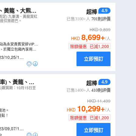
溝、黃龍、大熊貓
4.9
超棒
寨天堂洲際大飯
而定) 九寨溝、黃龍賞紅
已售3100+人
701
則評價
華座位旅遊巴。
HKD
9,899
8,699
+
HKD
/人
為永安貴賓安排VIP禮
限額優惠
已減
1,200
台、於獨立包廂內享用專
23/10
,
25/10
,
立即預訂
車)、黃龍、峨
4.9
超棒
Walk
（
CJCQ
(觀賞期：10月15日至
已售1400+人
410
則評價
HKD
11,499
10,299
+
HKD
/人
湯池。
輕鬆！
限額優惠
已減
1,200
23/09
,
07/10
,
立即預訂
2