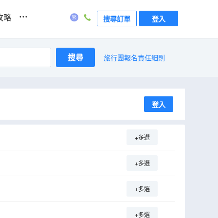
...
攻略
搜尋訂單
登入
搜尋
旅行團報名責任細則
登入
+多選
+多選
+多選
+多選