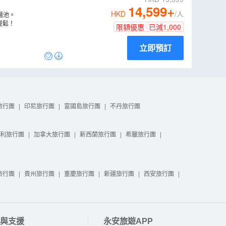
14,599
+
HKD
/人
湯池。
輕鬆！
限額優惠
已減
1,000
立即預訂
旅行團
|
印尼旅行團
|
富國島旅行團
|
不丹旅行團
利旅行團
|
加拿大旅行團
|
新西蘭旅行團
|
希臘旅行團
|
旅行團
|
貴州旅行團
|
重慶旅行團
|
新疆旅行團
|
西安旅行團
|
與支援
永安旅遊APP