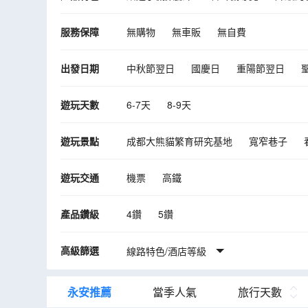
服務保障
無購物
無車販
無自費
出發日期
中秋節翌日
國慶日
重陽節翌日
10月
11月
12月
2027年02月
遊玩天數
6-7天
8-9天
遊玩景點
成都大熊貓繁育研究基地
寬窄巷子
東方佛都
蘇稽古鎮
松潘古城
《
遊玩交通
機票
高鐵
尊享提升成都米芝蓮指南入選餐廳《巴國
《保證充裕時間遊覽》黃龍(世界規模最大
產品鑽級
4鑽
5鑽
高級篩選
線路特色/酒店等級
永安推薦
當季人氣
旅行天數