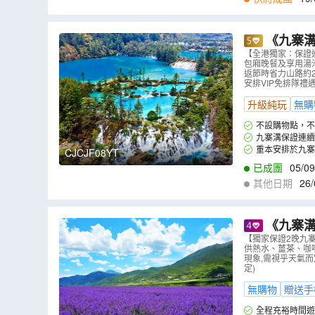
《九寨溝
龍(包上行纜
【全港獨家：保證
包廂晚餐及享用湯
【全港獨家
返節時省力山路約
安排VIP免排隊禮
升級純玩
無購
不設購物點，不
九寨溝保證連續3
內享用天浴湯池，
重本安排於九寨
CJCJF08YT
已成團
05/09
其他日期
26/
《九寨溝
鄉~臥龍國
【獨家保證2晚九
供熱水、薑茶、咖啡
店（尊享VI
現象,需視乎天氣而
定)
無購物
贈送手
全程充裕時間遊