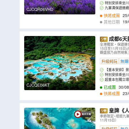
特別安排乘坐川
遇~專人陪同引導
九寨溝保證連續
CJCQR06VHD
屬盛宴。出遊九寨
快將成團
25/
其他日期
19/
9
,
03/09
,
04/09
,
0
成都6天
車)、瑤池仙
全港獨家‧保證連住2
15日至11月15日
Walk 6天
觀盛放乃自然現象,
升級純玩
無購
【重本安排】景
特別安排乘坐川
專用通道優先上車
超重本包獨立環
改為纜車及電瓶車
CJCQE06KT
已成團
30/08
快將成團
23/
皇牌《人
包車)、樂山
季節限定~增遊九寨
11月15日）
）
升級純玩
無自