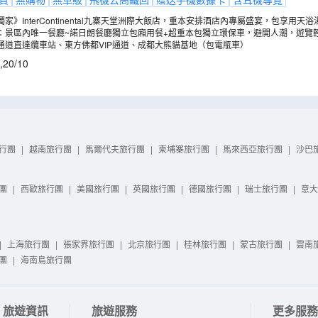
家》InterContinental九寨天堂洲際大飯店，重本安排酒店內專屬盛宴，包享用天浴
遇：景區內唯一餐廳~諾日朗餐廳獨立包廂用餐+超重本包獨立環保車，避開人潮，遊覽
P通道直達纜車站、東方佛都VIP通道、成都大熊貓基地（包電瓶車）
,
20/10
行團
|
越南旅行團
|
馬爾代夫旅行團
|
柬埔寨旅行團
|
馬來西亞旅行團
|
沙巴
團
|
西歐旅行團
|
美國旅行團
|
英國旅行團
|
德國旅行團
|
瑞士旅行團
|
意大
|
上海旅行團
|
張家界旅行團
|
北京旅行團
|
桂林旅行團
|
蒙古旅行團
|
雲南
團
|
海南島旅行團
旅遊資訊
旅遊服務
更多服務