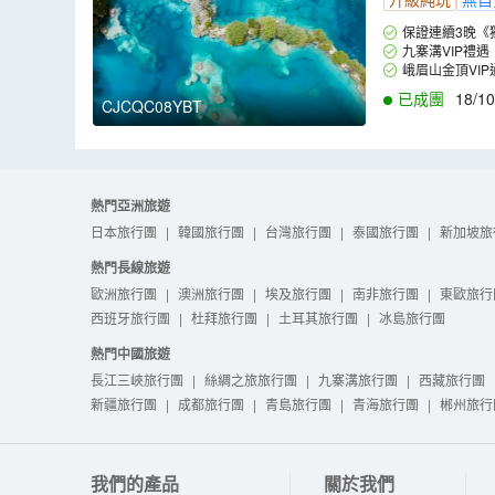
保證連續3晚《獨
九寨溝VIP禮
峨眉山金頂VI
已成團
18/10
CJCQC08YBT
熱門亞洲旅遊
日本旅行團
|
韓國旅行團
|
台灣旅行團
|
泰國旅行團
|
新加坡旅
熱門長線旅遊
歐洲旅行團
|
澳洲旅行團
|
埃及旅行團
|
南非旅行團
|
東歐旅行
西班牙旅行團
|
杜拜旅行團
|
土耳其旅行團
|
冰島旅行團
熱門中國旅遊
長江三峽旅行團
|
絲綢之旅旅行團
|
九寨溝旅行團
|
西藏旅行團
新疆旅行團
|
成都旅行團
|
青島旅行團
|
青海旅行團
|
郴州旅行
我們的產品
關於我們