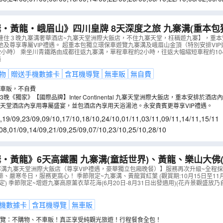
‧黃龍‧峨眉山》四川皇牌 8天深度之旅 九寨溝(重本包
車)、峨眉山金頂(VIP通道)、樂山大佛(遊船)、成都大
連住３晚九寨溝奢華酒店~九寨天堂洲際大飯店，不住九寨天堂，枉稱遊九寨】，重本
池及尊享專屬VIP禮遇。 超重本包獨立環保車遊覽九寨溝及峨眉山金頂（特別安排VI
】連住３晚九寨天堂洲際酒店
（
CJCJF08YT
）
2小時） 乘坐川青鐵路由成都往返九寨溝，單程車程約2小時，往返大幅縮短車程約1
遇
物
贈送手機數據卡
含耳機導覽
無車販
無自費
車販，不自費
晚《獨家》【國際品牌】Inter Continental 九寨天堂洲際大飯店，重本安排於酒
永安貴賓更《尊享》VIP禮遇。出遊九寨溝不住九寨天堂，枉稱遊過九寨。
天堂酒店內享用專屬盛宴，並包酒店內享用天浴湯池。永安貴賓更尊享VIP禮遇。
,
19/09
,
23/09
,
09/10
,
17/10
,
18/10
,
24/10
,
01/11
,
03/11
,
09/11
,
14/11
,
15/11
08
,
01/09
,
14/09
,
21/09
,
25/09
,
07/10
,
23/10
,
25/10
,
28/10
‧黃龍》6天高鐵團 九寨溝(童話世界)、黃龍、樂山大佛
家級保護區(中華大熊貓苑)、成都【獨家保證2晚九寨溝九
寨溝九寨天堂洲際大飯店（尊享VIP禮遇，豪華獨立包廂晚餐）】服務再次升級~全程
、嚴寒冬日，服務更窩心！ 季節限定~九寨溝、黃龍賞紅葉 (觀賞期:10月15日至11月
P禮遇，豪華獨立包廂晚餐）】
（
CJCQR06VHD
）
定) 季節限定~增遊九寨高原薰衣草花海(6月20日-8月31日出發適用)(花卉景觀盛放
機數據卡
含耳機導覽
無車販
覽：不購物、不車販！真正享受純觀光旅遊！行程餐食全包！