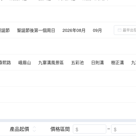
聖誕節
聖誕節後第一個周日
2026年08月
09月
春熙路
峨眉山
九寨溝風景區
五彩池
日則溝
樹正溝
九
世界自然遺產》熊貓之鄉～臥龍國家級自然保護區(中華大熊貓苑)
陳麻
布衣》新派川菜
《重本安排：瑞吉酒店內享用豪華晚宴》
之露天鈣化彩池群)
《世界文化與自然雙遺產》樂山大佛
產品起價
價格區間