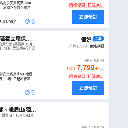
為永安貴賓安排VIP禮
限額優惠
已減
800
台、於獨立包廂內享用專
立即預訂
8
,
01/09
,
02/0
景區獨立環保
4.8
很好
、太古里City
賞紅葉 (觀賞期:10月
已售100+人
8
則評價
月31日出發適用)(花卉景
HKD
8,599
7,799
+
HKD
/人
安貴賓安排VIP禮遇~
限額優惠
已減
800
（6月1日起出發團隊
立即預訂
龍、峨眉山(獨立
CJCQC08YBT
(觀賞期：10月15日至
HKD
15,599