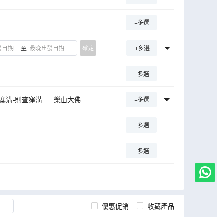
+多選
至
確定
+多選
+多選
寨溝-則查窪溝
樂山大佛
+多選
婆豆腐
+多選
+多選
優惠促銷
收藏產品