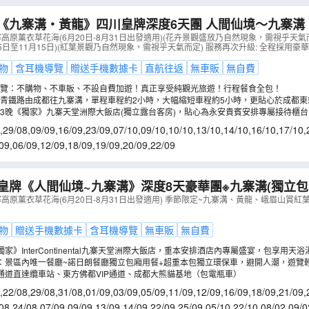
《九寨溝‧黃龍》四川皇牌深度6天團 人間仙境～九寨
地、寬窄巷子【全港獨家保證連住3晚九寨溝奢華酒店:九
高原薰衣草花海(6月20日-8月31日出發適用)(花卉景觀盛放乃自然現象，需視乎天氣
15日至11月15日)(紅葉景觀乃自然現象，需視乎天氣而定) 服務再次升級: 全程採用豪
頂級奢華St. Regis瑞吉酒店】
（
CJCQJ06XT
）
物
含耳機導覽
贈送手機數據卡
直航往返
無車販
無自費
覽：不購物、不車販、不設自費加遊！真正享受純觀光旅遊！行程餐食全包！
青鐵路由成都往九寨溝，單程車程約2小時，大幅縮短車程約5小時，更貼心於成都東站
、專用候車區域、專用通道優先上車、專人搬運行李到列車車廂。
3晚《獨家》九寨天堂洲際大飯店(獨立露台客房)，貼心為永安貴賓安排專屬接待櫃
不住九寨天堂，枉稱遊過九寨。
,
29/08
,
09/09
,
16/09
,
23/09
,
07/10
,
09/10
,
10/10
,
13/10
,
14/10
,
16/10
,
17/10
,
/10
,
02/11
,
03/11
,
04/11
09
,
06/09
,
12/09
,
18/09
,
19/09
,
20/09
,
22/09
皇牌《人間仙境~九寨溝》深度8天豪華團※九寨溝(獨立包
車)、樂山大佛遊船、大熊貓繁育研究基地、漫遊成都City 
高原薰衣草花海(6月20日-8月31日出發適用) 季節限定~九寨溝、黃龍、峨眉山賞紅葉
物
贈送手機數據卡
含耳機導覽
無車販
無自費
家》InterContinental九寨天堂洲際大飯店，重本安排酒店內專屬盛宴，包享用天浴
遇：景區內唯一餐廳~諾日朗餐廳獨立包廂用餐+超重本包獨立環保車，避開人潮，遊覽
P通道直達纜車站、東方佛都VIP通道、成都大熊貓基地（包電瓶車）
,
22/08
,
29/08
,
31/08
,
01/09
,
03/09
,
05/09
,
11/09
,
12/09
,
16/09
,
18/09
,
21/09
,
/10
,
17/10
,
18/10
,
19/10
08
,
24/08
,
07/09
,
09/09
,
13/09
,
14/09
,
22/09
,
25/09
,
05/10
,
22/10
,
08/02
,
09/0