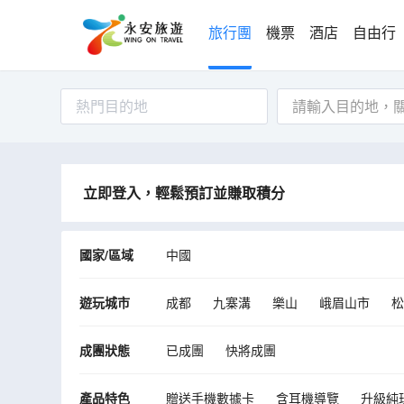
旅行團
機票
酒店
自由行
熱門目的地
立即登入，輕鬆預訂並賺取積分
國家/區域
中國
遊玩城市
成都
九寨溝
樂山
峨眉山市
松
成團狀態
已成團
快將成團
產品特色
贈送手機數據卡
含耳機導覽
升級純