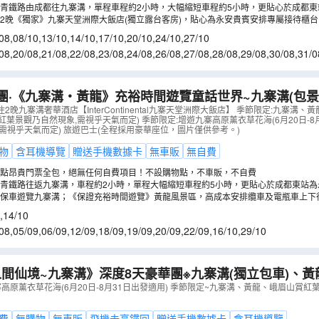
青鐵路由成都往九寨溝，單程車程約2小時，大幅縮短車程約5小時，更貼心於成都東站
、專用候車區域、專用通道優先上車、專人搬運行李到列車車廂。
2晚《獨家》九寨天堂洲際大飯店(獨立露台客房)，貼心為永安貴賓安排專屬接待櫃
不住九寨天堂，枉稱遊過九寨。
08
,
08/10
,
13/10
,
14/10
,
17/10
,
20/10
,
24/10
,
27/10
08
,
20/08
,
21/08
,
22/08
,
23/08
,
24/08
,
26/08
,
27/08
,
28/08
,
29/08
,
30/08
,
31/0
5/09
,
06/09
,
07/09
,
08/09
團·《九寨溝‧黃龍》充裕時間遊覽童話世界~九寨溝(包
境~黃龍、大熊貓繁育研究基地、茶馬重鎮~松潘古城、成都
晚九寨溝奢華酒店【InterContinental九寨天堂洲際大飯店】 季節限定:九寨溝、黃龍
)(紅葉景觀乃自然現象,需視乎天氣而定) 季節限定:增遊九寨高原薰衣草花海(6月20日-8
升級純玩團
（
CJCQE06KT
）
需視乎天氣而定) 旅遊巴士(全程採用豪華座位，圖片僅供參考。)
物
含耳機導覽
贈送手機數據卡
無車販
無自費
點昂貴門票全包，絕無任何自費項目！不設購物點，不車販，不自費
青鐵路往返九寨溝，車程約2小時，單程大幅縮短車程約5小時，更貼心於成都東站為永
、專人搬運行李送至列車車廂等。
保車遊覽九寨溝；《保證充裕時間遊覽》黃龍風景區，高成本安排纜車及電瓶車上下行
上行，步行下山），輕鬆休閒，不趕時間遊黃龍風景。
,
14/10
08
,
05/09
,
06/09
,
12/09
,
18/09
,
19/09
,
20/09
,
22/09
,
16/10
,
29/10
間仙境~九寨溝》深度8天豪華團※九寨溝(獨立包車)、黃
大佛遊船、大熊貓繁育研究基地、漫遊成都City Walk
（
高原薰衣草花海(6月20日-8月31日出發適用) 季節限定~九寨溝、黃龍、峨眉山賞紅葉
費
無購物
無車販
飛機去高鐵回
贈送手機數據卡
含耳機導覽