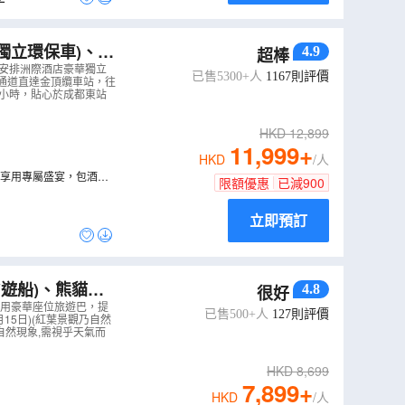
獨立環保車)、黃
4.9
超棒
熊貓繁育研究基地、
安排洲際酒店豪華獨立
已售5300+人
1167
則評價
P通道直達金頂纜車站，往
0小時，貼心於成都東站
HKD
12,899
11,999
+
HKD
/人
店內享用專屬盛宴，包酒店
限額優惠
已減
900
立即預訂
(遊船)、熊貓之
4.8
很好
寨天堂洲際大飯
採用豪華座位旅遊巴，提
已售500+人
127
則評價
15日)(紅葉景觀乃自然
乃自然現象,需視乎天氣而
HKD
8,699
7,899
+
HKD
/人