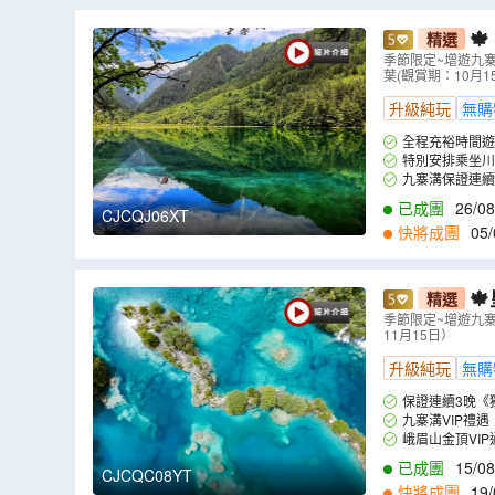

精選
繁育研究基
季節限定~增遊九寨
葉(觀賞期：10月
店，1晚市中心
升級純玩
無購
全程充裕時間遊
特別安排乘坐川
遇~專人陪同引導
九寨溝保證連續
屬盛宴。出遊九寨
已成團
26/08
CJCQJ06XT
27/10
,
29/10
,
30
快將成團
05/

精選
眉山(獨立包
季節限定~增遊九寨
11月15日）
C08YT
）
升級純玩
無購
保證連續3晚《獨
九寨溝VIP禮
峨眉山金頂VI
已成團
15/08
CJCQC08YT
10/10
,
11/10
,
14
快將成團
19/