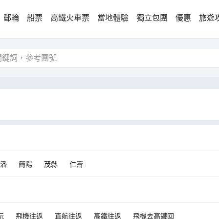
郵輪
船票
高鐵火車票
當地體驗
獨立包團
優惠
旅遊
潘
簡陽
茂縣
仁壽
玩
飛機往返
直航往返
高鐵往返
飛機去高鐵回