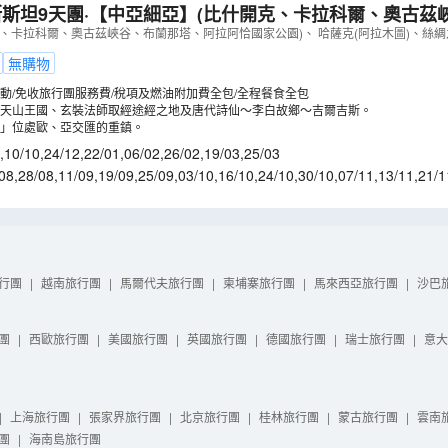
斯坦9天團·【中亞細亞】(比什開克、卡拉科爾、奧古茲
恰國家公園)
（
LMKIK09NL
）
、卡拉科爾、奧古茲峽谷、布蘭那塔、阿拉阿恰國家公園)、 哈薩克(阿拉木圖)、絲綢
無購物
動/免收旅行團服務費/稅項及燃油附加費全包/全程餐食全包
天山王國、玄裝法師取經途經之地及唐代詩仙～李白故鄉～吉爾吉斯。
」位處歐、亞交匯的重鎮。
,
10/10
,
24/12
,
22/01
,
06/02
,
26/02
,
19/03
,
25/03
08
,
28/08
,
11/09
,
19/09
,
25/09
,
03/10
,
16/10
,
24/10
,
30/10
,
07/11
,
13/11
,
21/1
5/01
,
29/01
,
12/02
,
05/03
行團
|
越南旅行團
|
馬爾代夫旅行團
|
柬埔寨旅行團
|
馬來西亞旅行團
|
沙巴
團
|
西歐旅行團
|
美國旅行團
|
英國旅行團
|
德國旅行團
|
瑞士旅行團
|
意大
|
上海旅行團
|
張家界旅行團
|
北京旅行團
|
桂林旅行團
|
蒙古旅行團
|
雲南
團
|
海南島旅行團