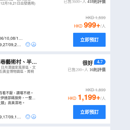
已售3600+人
418
則評價
2月16,21日出發適用)
HKD
1,599
999
+
HKD
/人
06/10
,
08/10
,
立即預訂
9
,
27/09
,
29/0
4.7
很好
5R
）
」日月潭國家風景區、文
已售200+人
16
則評價
金瓜石黃金博物園區、菁桐
HKD
1,899
百看不厭、讚嘆不絕。
1,199
+
在伊達邵碼頭旁，一整排
HKD
/人
空之鏡」高美濕地。
立即預訂
9
,
17/09
,
19/0