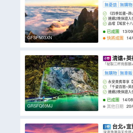
天團
（
GFS
無憂退
無購物
《四季如畫~莽
連續2晚保證入
品嚐【瑤家十八
已成團
13/09
GFSFN03XN
快將成團
14/
清遠+英
境》《融創
「祕製三杯烏鬃鵝
無購物
無車販
永安貴賓尊享【
「千姿百態~英
連續2晚保證入
已成團
14/08
GRSFQ03MJ
其他日期
20/
9
,
07/09
,
08/09
,
1
台北+宜
園、正濱漁
深澳漁港海天步道