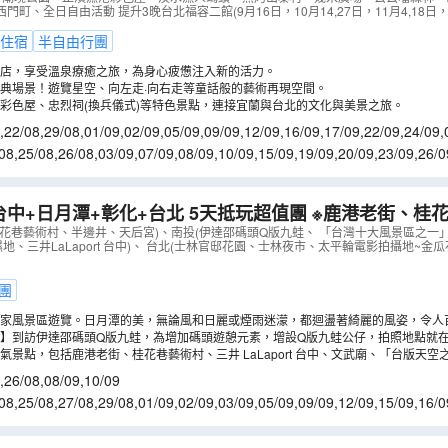
町、全日自由活動 提升3晚台北福容二館(9月16日，10月14,27日，11月4,18日，1
ATWSA05N
）
住宿
半自由行團
店，享受溫泉療癒之旅，為身心疲憊注入新的活力。
典場景！遊覽星空、向左走·向右走等童話般的藝術再現空間。
彩色屋、忠烈祠(換兵儀式)等特色景點，連接宜蘭與台北的文化與美景之旅。
,
22/08
,
29/08
,
01/09
,
02/09
,
05/09
,
09/09
,
12/09
,
16/09
,
17/09
,
22/09
,
24/09
,
/10
,
14/11
08
,
25/08
,
26/08
,
03/09
,
07/09
,
08/09
,
10/09
,
15/09
,
19/09
,
20/09
,
23/09
,
26/0
7/10
,
10/10
,
14/10
,
17/10
日月潭+彰化+台北 5天抵玩超值團 ※鹿港老街、桂花巷藝術村、半邊
、「台灣十大風景區之一」日月潭國家風景區
（
ATWEP0
桂花巷藝術村、半邊井、天后宮)、南投(伊達邵碼頭Q版九蛙、 「台灣十大風景區之一
濕地、三井LaLaport 台中)、 台北(士林官邸花園、士林夜市、太平輪電影拍攝地~
團
家風景區遊覽。日月潭的美，無論風和日麗或煙雨迷濛，都迴盪著綺麗的風姿，令人
】到訪伊達邵碼頭Q版九蛙，為增加碼頭遊憩元素，增設Q版九蛙公仔，拍照地點就
。
氣景點，包括鹿港老街、桂花巷藝術村、三井 LaLaport 台中、文武廟、「台版天
,
26/08
,
08/09
,
10/09
08
,
25/08
,
27/08
,
29/08
,
01/09
,
02/09
,
03/09
,
05/09
,
09/09
,
12/09
,
15/09
,
16/0
4/09
,
26/09
,
28/09
,
29/09