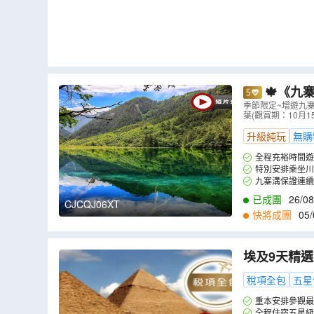
🍁《九
究基地、寬
季節限定~增遊九寨
葉(觀賞期：10月
市中心頂級奢華
升級純玩
無購
全程充裕時間遊
特別安排乘坐川
遇~專人陪同引導
九寨溝保證連續
屬盛宴。出遊九寨
已成團
26/08
CJCQJ06XT
27/10
,
29/10
,
30
快將成團
05/
埃及9天精
一的金字塔
稅項全包
五星
廟及參觀大
重本安排參觀最
寶。
全程住宿五星級