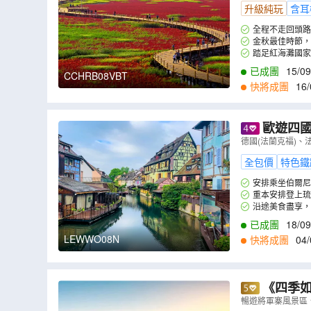
升級純玩
含耳
全程不走回頭路
約旅途時間。
金秋最佳時節，
月中旬-10月中旬)(
踏足紅海灘國
氣勢磅礴。
已成團
15/09
CCHRB08VBT
快將成團
16/
歐遊四國
德國(法蘭克福)、
全包價
特色鐵
安排乘坐伯爾尼
美景色。
重本安排登上琉
最多阿爾卑斯山7
沿途美食盡享，
餐更安排8餸1湯。
已成團
18/09
LEWWO08N
快將成團
04/
《四季如
舟」懸崖溫
暢遊將軍寨風景區