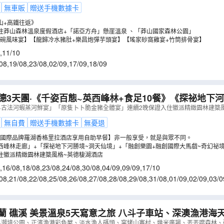
FN03XN
）
無車販
贈送手機數據卡
山+高鐵往返》
住莽山森林溫泉度假酒店+「諾亞方舟」懸崖溫泉 、「莽山國家森林公園」
碗風味宴】【龍歸冷水豬肚+樂昌炮彈芋頭宴】【瑤家砂窩雞宴+竹筒排骨宴】
,
11/10
08
,
19/08
,
23/08
,
02/09
,
17/09
,
18/09
德3天團·《千姿百態~英西峰林+食足10餐》《探祕地下
樂園+融創國際大馬戲~奇幻祕境》
（
GRSFQ03MJ
）
+古法河蝦蒸河鮮宴」「原隻卜卜脆金豬全體宴」連續2晚保證入住徽派精緻園林建築
無自費
贈送手機數據卡
無憂退
國際品牌羅湖香格里拉酒店享用自助早餐】非一般享受，就是與眾不同。
西峰林走廊」+「探祕地下河勝境~洞天仙境」+「融創樂園+融創國際大馬戲~奇幻祕
住徽派精緻園林建築風格~英德棲湖酒店
,
16/08
,
18/08
,
23/08
,
24/08
,
30/08
,
04/09
,
09/09
,
17/10
08
,
21/08
,
22/08
,
25/08
,
26/08
,
27/08
,
28/08
,
29/08
,
31/08
,
01/09
,
02/09
,
03/0
0/09
,
11/09
,
12/09
,
13/09
蘭 礁溪 美景溫泉5天寫意之旅 八斗子車站、深澳漁港海
港彩色屋、淡水漁人碼頭、幾米廣場、全日自由活動【免
+潮境公園、正濱漁港彩色屋、淡水漁人碼頭、窯烤山寨村、幾米廣場、丟丟噹森林、