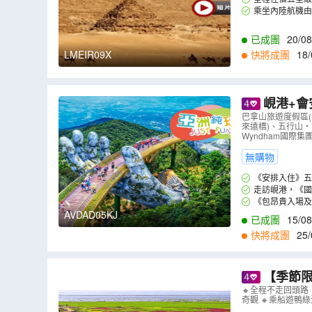
乘坐內陸航機由
已成團
20/08
08/10
,
13/10
,
15
LMEIR09X
快將成團
18/
2
,
02/03
,
04/03
,
0
峴港+會安 純玩5天觀光團
「世界文化
巴拿山旅遊度假區
來遠橋)、五行山‧
美食‧不設
Wyndham國際集團
無購物
《安排入住》五星
專享自家製“和平”
走訪峴港，《國
行山之水山(包乘來
《包昂貴入場及W
度假區，到訪斥資
AVDAD05KJ
已成團
15/08
01/09
,
02/09
,
03
快將成團
25/
1
,
19/11
,
20/11
,
2
【季節限
五女山、紅
🔸全程不走回頭路
奇觀 🔸乘船遊
山長城、隆