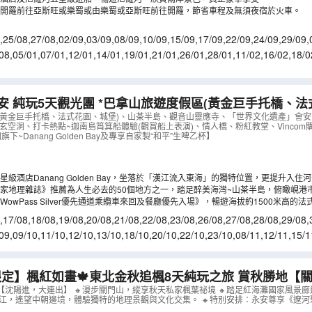
開羅前往亞斯旺或樂蜀或由樂蜀或亞斯旺前往開羅，節省車程及無須夜宿於火車。
,
25/08
,
27/08
,
02/09
,
03/09
,
08/09
,
10/09
,
15/09
,
17/09
,
22/09
,
24/09
,
29/09
,
/10
,
20/10
,
22/10
,
27/10
08
,
05/01
,
07/01
,
12/01
,
14/01
,
19/01
,
21/01
,
26/01
,
28/01
,
11/02
,
16/02
,
18/0
9/03
,
11/03
,
16/03
,
18/03
 *巴拿山旅遊度假區(黃金巨手托橋、法式花園、城堡)、
遺產」會安古城(古老大宅、會館、來遠橋)《純玩團‧細
(黃金巨手托橋、法式花園、城堡)、山茶半島、觀音山靈應寺、「世界文化遺產」會安
玄空洞、打卡熱點~迦南島筲箕船體驗(觀賞船上表演)、情人橋、粉紅教堂、Vinco
指定購物點》
（
AVDAD05KJ
）
旗下~Danang Golden Bay及專享自家製“和平”生啤乙杯】
級酒店Danang Golden Bay，坐落於「漢江流入東海」的獨特位置，更提升入住
生啤乙杯。
家地理雜誌》推薦為人生必去的50個地方之一，踏足醉美海灣~山茶半島，俯瞰峴港
回電梯門票登山)。
owPass Silver優先通道乘纜車來回及餐廳優先入場》，暢遊海拔約1500米高的
20億美金打造的打卡熱點「黃金巨手托橋」。
,
17/08
,
18/08
,
19/08
,
20/08
,
21/08
,
22/08
,
23/08
,
26/08
,
27/08
,
28/08
,
29/08
,
/09
,
04/09
,
05/09
,
06/09
09
,
09/10
,
11/10
,
12/10
,
13/10
,
18/10
,
20/10
,
22/10
,
23/10
,
08/11
,
12/11
,
15/1
3/11
,
24/11
,
27/11
,
03/12
定】楓紅如畫🍁東北金秋追楓8天純玩之旅 賞秋勝地【
海灘】丸都山城、中朝國門、河口景區、鴨綠江斷橋、乘
【沈陽進，大連出】 🔸漫步關門山，縱享秋天私家楓葉祕境 🔸踏足紅海灘國家風景
鴨綠江，遙望中朝邊境，體驗獨特的地理景觀與文化交集。 🔸特別安排：永安尊享《遼
重呈獻永安尊享《遼河聚福‧非遺漁家宴》
（
CCHRB08V