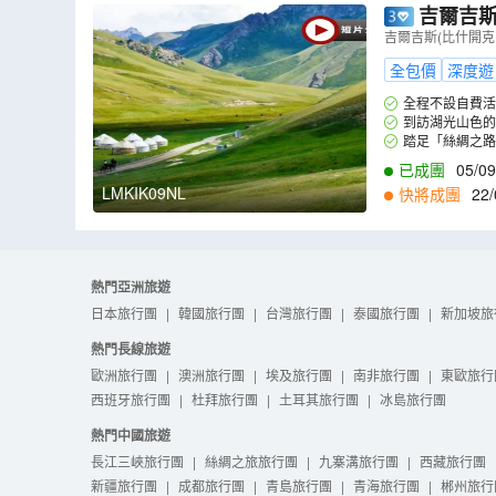
吉爾吉斯
塔、阿拉阿
吉爾吉斯(比什開克
全包價
深度遊
全程不設自費活
到訪湖光山色的
踏足「絲綢之路
已成團
05/09
LMKIK09NL
快將成團
22/
2
,
11/12
,
01/01
,
1
熱門亞洲旅遊
日本旅行團
|
韓國旅行團
|
台灣旅行團
|
泰國旅行團
|
新加坡旅
熱門長線旅遊
歐洲旅行團
|
澳洲旅行團
|
埃及旅行團
|
南非旅行團
|
東歐旅行
西班牙旅行團
|
杜拜旅行團
|
土耳其旅行團
|
冰島旅行團
熱門中國旅遊
長江三峽旅行團
|
絲綢之旅旅行團
|
九寨溝旅行團
|
西藏旅行團
新疆旅行團
|
成都旅行團
|
青島旅行團
|
青海旅行團
|
郴州旅行