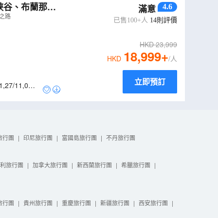
峽谷、布蘭那
4.6
滿意
之路
已售100+人
14
則評價
HKD
23,999
18,999
+
HKD
/人
立即預訂
1
,
27/11
,
05/1
旅行團
|
印尼旅行團
|
富國島旅行團
|
不丹旅行團
利旅行團
|
加拿大旅行團
|
新西蘭旅行團
|
希臘旅行團
|
旅行團
|
貴州旅行團
|
重慶旅行團
|
新疆旅行團
|
西安旅行團
|