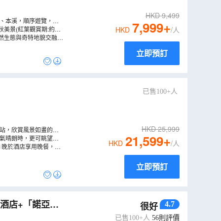
HKD
9,499
仁、本溪，順序遊覽，節
7,999
+
美景(紅葉觀賞期:約9
HKD
/人
然生態與奇特地貌交融，
立即預訂
已售100+人
HKD
25,999
車站，欣賞風景如畫的絕
21,599
+
天氣晴朗時，更可眺望到
HKD
/人
1晚於酒店享用晚餐，中
立即預訂
酒店+「諾亞方
4.7
很好
莽山美景純玩3
已售100+人
56
則評價