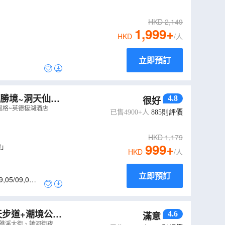
HKD
2,149
1,999
+
HKD
/人
立即預訂
河勝境~洞天仙
4.8
很好
風格~英德棲湖酒店
已售4900+人
885
則評價
HKD
1,179
999
+
境」
HKD
/人
立即預訂
9
,
05/09
,
06/0
天步道+潮境公
4.6
滿意
費代辦台灣簽證
礁溪大街、饒河街夜