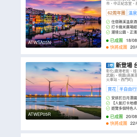
市、中正紀念堂、西門
(網證)*】
（
62周年團
溫泉
住宿礁溪溫泉酒
打卡幾米廣場經
潮境公園、正濱
已成團
18/08
ATWSA05N
13/10
,
15/10
,
20
快將成團
20/
9
,
30/09
,
04/10
,
0
新登場 台中+
井、天后宮
彰化(鹿港老街、
武廟)、桃園(高美
火車站、西門町)
賞花
半自由行
安排於日月潭國
【人氣打卡地標
在碼頭旁地景藝術
遊覽多個特色人
ATWEP05R
已成團
20/08
快將成團
22/
9
,
22/09
,
23/09
,
2