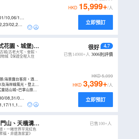
15,999
+
HKD
/人
01/10
,
06/10
,
立即預訂
2
,
23/02
,
25/0
4.7
很好
心安排地道越式
古城(古老大宅、會館、
已售14900+人
3006
則評價
m購物城【保證全程入住
HKD
5,099
河景/海景露台客房，酒店
3,399
+
市及海岸線風光，登上五
HKD
/人
法式童話山城~巴拿山旅遊
30/08
,
31/08
,
立即預訂
1
,
17/11
,
18/1
關門山、天橋溝、
已售100+人
船遊鴨綠江、虎
廊道，一睹世界罕見紅色
河聚福‧非遺漁家宴》
BT
）