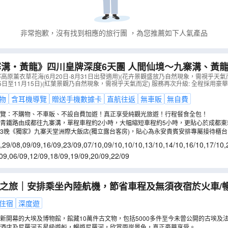
非常抱歉，沒有找到相應的旅行團
，為您推薦如下人氣產品
寨溝‧黃龍》四川皇牌深度6天團 人間仙境～九寨溝、黃
窄巷子【全港獨家保證連住3晚九寨溝奢華酒店:九寨天堂
高原薰衣草花海(6月20日-8月31日出發適用)(花卉景觀盛放乃自然現象，需視乎天氣
15日至11月15日)(紅葉景觀乃自然現象，需視乎天氣而定) 服務再次升級: 全程採用豪
St. Regis瑞吉酒店】
（
CJCQJ06XT
）
物
含耳機導覽
贈送手機數據卡
直航往返
無車販
無自費
覽：不購物、不車販、不設自費加遊！真正享受純觀光旅遊！行程餐食全包！
青鐵路由成都往九寨溝，單程車程約2小時，大幅縮短車程約5小時，更貼心於成都東站
、專用候車區域、專用通道優先上車、專人搬運行李到列車車廂。
3晚《獨家》九寨天堂洲際大飯店(獨立露台客房)，貼心為永安貴賓安排專屬接待櫃
不住九寨天堂，枉稱遊過九寨。
,
29/08
,
09/09
,
16/09
,
23/09
,
07/10
,
09/10
,
10/10
,
13/10
,
14/10
,
16/10
,
17/10
,
/10
,
02/11
,
03/11
,
04/11
09
,
06/09
,
12/09
,
18/09
,
19/09
,
20/09
,
22/09
選之旅｜安排乘坐內陸航機，節省車程及無須夜宿於火車/
及獅身人面像/全程住宿五星級酒店及尼羅河五星級遊船/
住宿
深度遊
埃及博物館【稅項全包】
（
LMEIR09X
）
新開幕的大埃及博物館，館藏10萬件古文物，包括5000多件至今未曾公開的古埃及
酒店及尼羅河五星級遊船，暢遊尼羅河，欣賞兩岸景色，真正豪華享受。