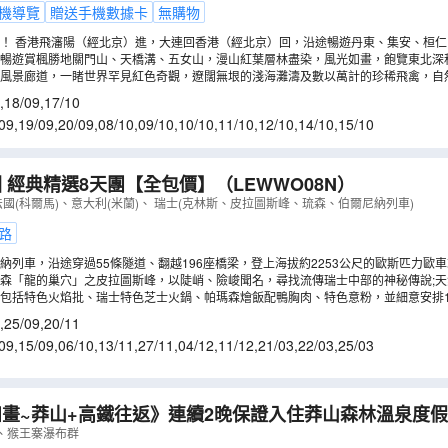
機導覽
贈送手機數據卡
無購物
！ 香港飛瀋陽（經北京）進，大連回香港（經北京）回，沿途暢遊丹東、集安、桓
暢遊賞楓勝地關門山、天橋溝、五女山，漫山紅葉層林盡染，風光如畫，飽覽東北深秋
註22)。
家風景廊道，一睹世界罕見紅色奇觀，遼闊無垠的淺海灘濤及數以萬計的珍稀飛禽，自
,
18/09
,
17/10
09
,
19/09
,
20/09
,
08/10
,
09/10
,
10/10
,
11/10
,
12/10
,
14/10
,
15/10
 經典精選8天團【全包價】
（
LEWWO08N
）
法國(科爾馬)、意大利(米蘭)、 瑞士(克林斯、皮拉圖斯峰、琉森、伯爾尼納列車)
路
納列車，沿途穿過55條隧道、翻越196座橋梁，登上海拔約2253公尺的歐斯匹力歐
森「龍的巢穴」之皮拉圖斯峰，以陡峭、險峻聞名，尋找流傳瑞士中部的神秘傳說;
3個山峰的壯麗全景，包括少女峰、鐵力士山…等。
包括特色火焰批、瑞士特色芝士火鍋、帕瑪森燴飯配鴨胸肉、特色意粉，並細意安排
,
25/09
,
20/11
09
,
15/09
,
06/10
,
13/11
,
27/11
,
04/12
,
11/12
,
21/03
,
22/03
,
25/03
畫~莽山+高鐵往返》連續2晚保證入住莽山森林溫泉度假
泉 「莽山國家森林公園」 【莽山瑤族十八碗特色風味宴】
、猴王寨瀑布群