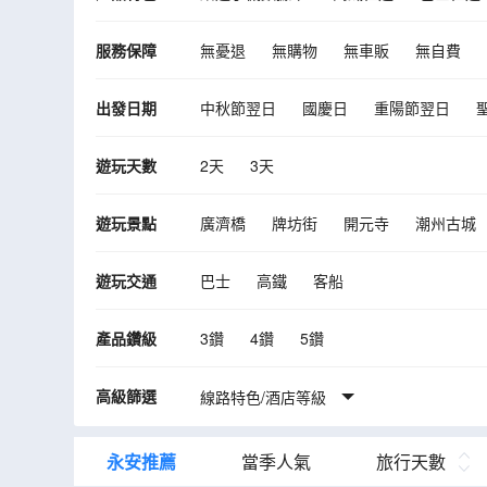
服務保障
無憂退
無購物
無車販
無自費
出發日期
中秋節翌日
國慶日
重陽節翌日
10月
11月
12月
遊玩天數
2天
3天
遊玩景點
廣濟橋
牌坊街
開元寺
潮州古城
淇澳島
水上丹霞
汕頭小公園
陳
遊玩交通
巴士
高鐵
客船
雲門山自然風景區
韶關市國家森林公園
東華禪寺
翰林湖農業公園
廣東千古
產品鑽級
3鑽
4鑽
5鑽
大潮歸來舞台劇
揭陽古城
任食一人
高級篩選
線路特色/酒店等級
永安推薦
當季人氣
旅行天數