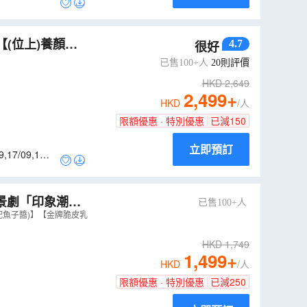
【(位上)養顏花
4.7
很好
 潮州美食純玩
已售100+人
20
則評價
HKD
2,649
2,499
+
HKD
/人
限額優惠 · 特別優惠
已減
150
立即預訂
9
,
17/09
,
18/0
景劇「印象潮汕·
已售100+人
配魚子醬)】【金牌脆皮乳
HKD
1,749
1,499
+
HKD
/人
限額優惠 · 特別優惠
已減
250