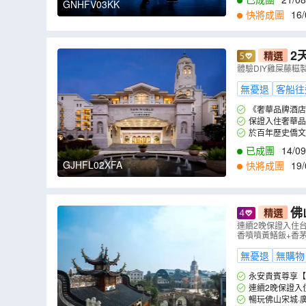
GNHFV03KK
快將成團
16/
2
精選
新世界酒店+
體驗DIY雞屎藤糍
美食純玩2天團
無憂退
客船往
《奢華品牌酒店
保證入住奢華品
於百年歷史僑文
已成團
14/09
GJHFL02XFA
快將成團
19/
佛
精選
實景演藝Sh
連續2晚保證入住
香噴噴黃鱔飯+香
無憂退
無購物
永安貴賓尊享【
連續2晚保證入
暢玩佛山宋城·