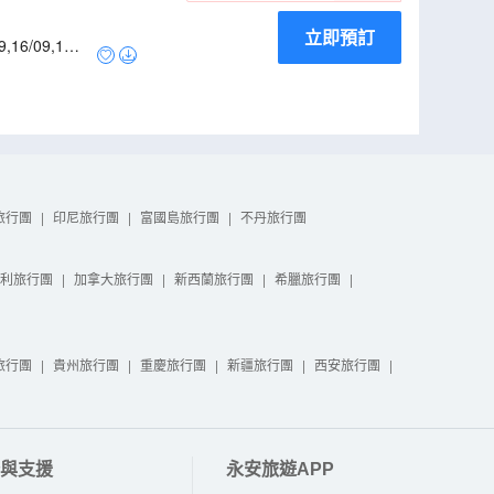
立即預訂
9
,
16/09
,
18/0
旅行團
|
印尼旅行團
|
富國島旅行團
|
不丹旅行團
利旅行團
|
加拿大旅行團
|
新西蘭旅行團
|
希臘旅行團
|
旅行團
|
貴州旅行團
|
重慶旅行團
|
新疆旅行團
|
西安旅行團
|
與支援
永安旅遊APP