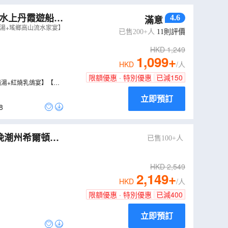
+水上丹霞遊船
4.6
滿意
豬湯+瑤鄉高山流水家宴】
已售200+人
11
則評價
HKD
1,249
1,099
+
HKD
/人
限額優惠 · 特別優惠
已減
150
牆湯+紅燒乳鴿宴】【五
立即預訂
8
晚潮州希爾頓惠
已售100+人
西淇村 潮州美食
HKD
2,549
2,149
+
HKD
/人
限額優惠 · 特別優惠
已減
400
立即預訂