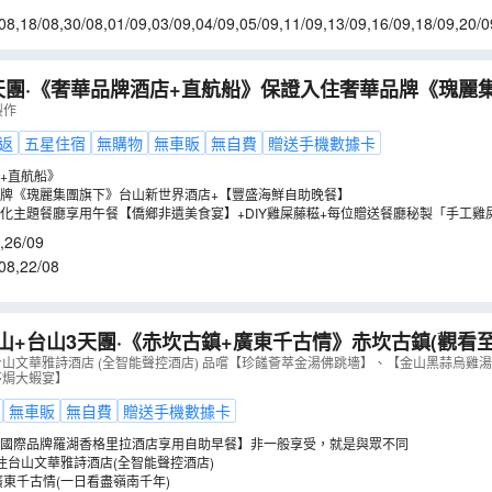
08
,
18/08
,
30/08
,
01/09
,
03/09
,
04/09
,
05/09
,
11/09
,
13/09
,
16/09
,
18/09
,
20/0
天團·《奢華品牌酒店+直航船》保證入住奢華品牌《瑰麗
【豐盛海鮮自助晚餐】 【僑鄉非遺美食宴】體驗DIY雞屎
製作
(GJHFL02XFA)
（
GJHFL02XFA
）
返
五星住宿
無購物
無車販
無自費
贈送手機數據卡
+直航船》
牌《瑰麗集團旗下》台山新世界酒店+【豐盛海鮮自助晚餐】
化主題餐廳享用午餐【僑鄉非遺美食宴】+DIY雞屎藤糍+每位贈送餐廳秘製「手工雞
,
26/09
08
,
22/08
山+台山3天團·《赤坎古鎮+廣東千古情》赤坎古鎮(觀看至
ow《歸途》、千年火壺打鐵花)
（
GJHFC03MK
）
台山文華雅詩酒店 (全智能聲控酒店) 品嚐【珍饈薈萃金湯佛跳墻】、【金山黑蒜烏雞
茅焗大蝦宴】
無車販
無自費
贈送手機數據卡
國際品牌羅湖香格里拉酒店享用自助早餐】非一般享受，就是與眾不同
住台山文華雅詩酒店(全智能聲控酒店)
廣東千古情(一日看盡嶺南千年)