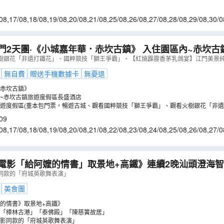
08
,
17/08
,
18/08
,
19/08
,
20/08
,
21/08
,
25/08
,
26/08
,
27/08
,
28/08
,
29/08
,
30/0
4/09
,
05/09
,
06/09
,
07/09
門2天團·《小城嘉年華．赤坎古鎮》 入住園區內~赤坎
SFN02KMK
）
樹銀花「非遺打鐵花」、國粹競技「獅王爭霸」、【紅燒霹靂香茅乳鴿宴】江門美景純
無自費
贈送手機數據卡
無憂退
赤坎古鎮》
~赤坎古鎮旅遊度假區長盛酒店
遊度假區(重本包門票，暢遊古城、觀看國粹競技「獅王爭霸」、觀看火樹銀花「非
》等)
09
08
,
17/08
,
18/08
,
19/08
,
20/08
,
21/08
,
22/08
,
23/08
,
24/08
,
25/08
,
26/08
,
27/0
1/09
,
02/09
,
03/09
,
04/09
電影「給阿嬤的情書」取景地+高鐵》連續2晚汕頭澄海
金牌牛肉火鍋】【鄉里鵝肉風味宴】 潮州美食純玩3天團
同款的「府城英歌舞表演」
美食團
的情書》取景地+高鐵》
「樟林古港」「泰佛殿」「陳慈簧故居」
影同款的「府城英歌舞表演」