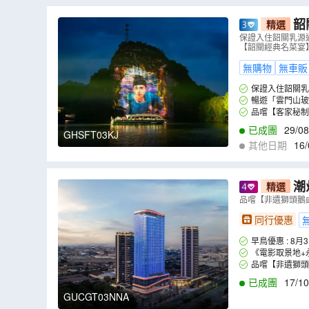
韶
精選
「萬古丹霞
保證入住韶關乳源
【韶關經典名菜宴】
無購物
無車販
保證入住韶關乳
暢遊「雲門山玻
品嚐【客家秘制
指毛桃雞湯+客家
已成團
29/08
GHSFT03KJ
其他日期
16/
潮
精選
庭酒店 夜遊
品嚐【非遺獅頭鵝
純玩3天團
（
同行優惠
早鳥優惠 : 8
《電影取景地+
品嚐【非遺獅頭
已成團
17/10
GUCGT03NNA