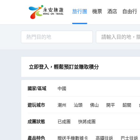
旅行團
機票
酒店
自由行
熱門目的地
立即登入，輕鬆預訂並賺取積分
國家/區域
中國
遊玩城市
潮州
汕頭
佛山
開平
韶關
仁化
始興
翁源
乳源
成團狀態
已成團
快將成團
產品特色
贈送手機數據卡
高鐵往返
巴士往返