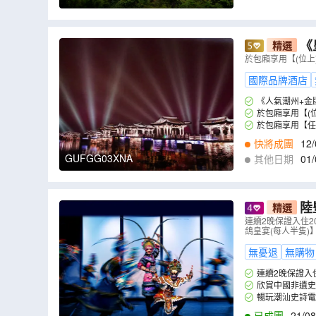
《
精選
膠宴】【鮀
於包廂享用【(位
3天團
（
GU
國際品牌酒店
《人氣潮州+金牌
於包廂享用【(
於包廂享用【任
快將成團
12/
GUFGG03XNA
其他日期
01/
9
,
19/09
,
20/09
,
2
陸
精選
煙火潮汕」
連續2晚保證入住2
鴿皇宴(每人半隻)
無憂退
無購物
連續2晚保證入
欣賞中國非遺史
暢玩潮汕史詩電
已成團
21/08