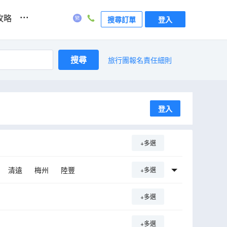
...
攻略
搜尋訂單
登入
搜尋
旅行團報名責任細則
登入
+多選
清遠
梅州
陸豐
+多選
+多選
+多選