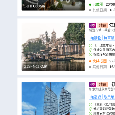
已成團
23/08
GJHFC03MK
其他日期
16/
9
,
02/09
,
03/09
,
0
江
精選
盛酒店
（
GJ
暢遊古城、觀看火
無購物
無車販
《小城嘉年華．
保證入住園區內
暢遊赤坎古鎮旅
景演藝Show《歸途
快將成團
27/
GJSFN02KMK
其他日期
16/
8
,
30/08
,
31/08
,
0
《
精選
【一人一鍋
細意安排欣賞電影
）
無憂退
取景地
《電影《給阿嬤
暢遊電影取景地
細意安排欣賞電