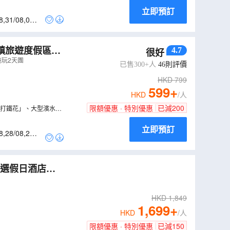
立即預訂
8
,
31/08
,
01/0
古鎮旅遊度假區長
4.7
很好
玩2天團
已售300+人
46
則評價
HKD
799
599
+
HKD
/人
限額優惠 · 特別優惠
已減
200
遺打鐵花」、大型濱水實
立即預訂
8
,
28/08
,
29/0
智選假日酒店
（
GUFGM03NN
HKD
1,849
1,699
+
HKD
/人
限額優惠 · 特別優惠
已減
150