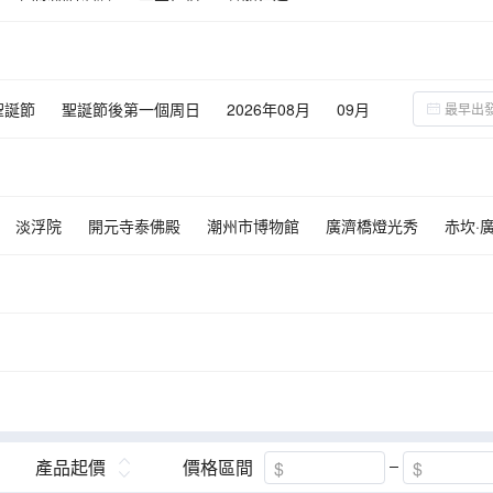
聖誕節
聖誕節後第一個周日
2026年08月
09月
淡浮院
開元寺泰佛殿
潮州市博物館
廣濟橋燈光秀
赤坎·
慈黌故居
汕頭開埠文化陳列館
樟林古港
僑批文物館
潮汕歷
風采樓
百年東街
南沙十九湧
河源佗城
德安裡
英歌
情
佛山市博物館
金廂銀灘
台山市華僑文化博物館
台城西門
一鍋金牌牛肉火鍋
產品起價
價格區間