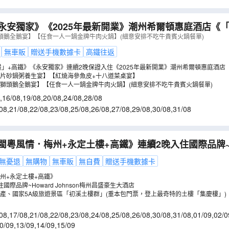
永安獨家》《2025年最新開業》潮州希爾頓惠庭酒店《
包廂享用【鮑片砂鍋粥養生宴】【紅燒海參魚皮+十八道菜
頭鵝全鵝宴】【任食一人一鍋金牌牛肉火鍋】(細意安排不吃牛貴賓火鍋餐單)
食純玩3天團
（
GUFGT03NN
）
無車販
贈送手機數據卡
高鐵往返
」+高鐵》《永安獨家》連續2晚保證入住《2025年最新開業》潮州希爾頓惠庭酒店
片砂鍋粥養生宴】【紅燒海參魚皮+十八道菜桌宴】
獅頭鵝全鵝宴】【任食一人一鍋金牌牛肉火鍋】(細意安排不吃牛貴賓火鍋餐單)
,
16/08
,
19/08
,
20/08
,
24/08
,
28/08
08
,
21/08
,
22/08
,
23/08
,
25/08
,
26/08
,
27/08
,
29/08
,
30/08
,
31/08
閩粵風情．梅州+永定土樓+高鐵》連續2晚入住國際品牌~How
豪生大酒店 國家5A級旅遊景區「初溪土樓群」梅州永定
無憂退
無購物
無車販
無自費
贈送手機數據卡
州+永定土樓+高鐵》
國際品牌~Howard Johnson梅州昌盛豪生大酒店
產、國家5A級旅遊景區「初溪土樓群」(重本包門票，登上最奇特的土樓「集慶樓」)
08
,
17/08
,
21/08
,
22/08
,
23/08
,
24/08
,
25/08
,
26/08
,
30/08
,
31/08
,
01/09
,
02/0
0/09
,
13/09
,
14/09
,
15/09