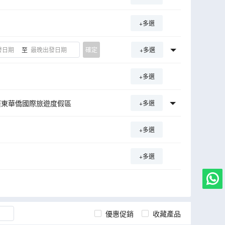
+多選
至
確定
+多選
+多選
廣東華僑國際旅遊度假區
+多選
史文化博覽中心
初溪土樓群
+多選
情景區
滿堂客家大圍
墟
揭陽市博物館
+多選
優惠促銷
收藏產品