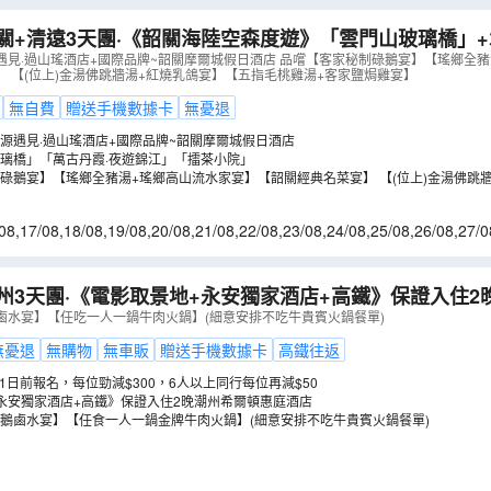
關+清遠3天團·《韶關海陸空森度遊》「雲門山玻璃橋」
·夜遊錦江」+「瑤族特色篝火晚會」
（
GHSFT03KJ
）
遇見·過山瑤酒店+國際品牌~韶關摩爾城假日酒店 品嚐【客家秘制碌鵝宴】【瑤鄉全
 【(位上)金湯佛跳牆湯+紅燒乳鴿宴】【五指毛桃雞湯+客家鹽焗雞宴】
無自費
贈送手機數據卡
無憂退
源遇見·過山瑤酒店+國際品牌~韶關摩爾城假日酒店
璃橋」「萬古丹霞·夜遊錦江」「擂茶小院」
碌鵝宴】【瑤鄉全豬湯+瑤鄉高山流水家宴】【韶關經典名菜宴】 【(位上)金湯佛跳
鹽焗雞宴】
08
,
17/08
,
18/08
,
19/08
,
20/08
,
21/08
,
22/08
,
23/08
,
24/08
,
25/08
,
26/08
,
27/0
州3天團·《電影取景地+永安獨家酒店+高鐵》保證入住2
廣濟橋(岸上欣賞燈光SHOW) 暢遊小公園歷史街區、水鄉
鹵水宴】【任吃一人一鍋牛肉火鍋】(細意安排不吃牛貴賓火鍋餐單)
GUCGT03NNA
）
無憂退
無購物
無車販
贈送手機數據卡
高鐵往返
月31日前報名，每位勁減$300，6人以上同行每位再減$50
永安獨家酒店+高鐵》保證入住2晚潮州希爾頓惠庭酒店
鵝鹵水宴】【任食一人一鍋金牌牛肉火鍋】(細意安排不吃牛貴賓火鍋餐單)