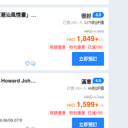
「潮汕風情畫」
4.8
很好
桌宴】湘子橋的日
已售200+人
1279
則評價
HKD
1,999
1,849
+
HKD
/人
限額優惠 · 特別優惠
已減
150
立即預訂
ard Johns
4.6
滿意
純玩3天團
（
GZS
已售100+人
66
則評價
HKD
1,749
1,599
+
HKD
/人
限額優惠 · 特別優惠
已減
150
9
,
06/09
,
07/0
立即預訂