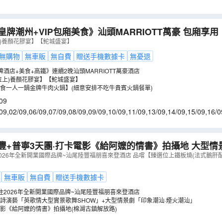
皇牌潮州+VIP包廂美食》汕頭MARRIOTT萬豪 包廂享用
城盛宴】【任食一人一鍋金牌牛肉火鍋】探索湘子橋日與夜
上)養顏花膠宴】【鮀城盛宴】
FGG03XNA
）
無購物
無車販
無自費
贈送手機數據卡
無憂退
酒店+美食+高鐵》連續2晚汕頭MARRIOTT萬豪酒店
位上)養顏花膠宴】【鮀城盛宴】
食一人一鍋金牌牛肉火鍋】(細意安排不吃牛貴賓火鍋餐單)
09
09
,
02/09
,
06/09
,
07/09
,
08/09
,
09/09
,
10/09
,
11/09
,
13/09
,
14/09
,
15/09
,
16/0
1/09
,
22/09
,
23/09
,
07/10
豐+普寧3天團·打卡電影《給阿嬤的情書》拍攝地 大型情
+夜賞「英歌情大型實景歌舞SHOW」
（
GNHFV03KK
）
026年全新開業國際品牌~汕尾陸豐福朋喜來登酒店 品嚐【臻選位上鐵板燒(法式鵝肝
】
無車販
無自費
贈送手機數據卡
住2026年全新開業國際品牌~汕尾陸豐福朋喜來登酒店
詩演藝「英歌情大型實景歌舞SHOW」+大型情景劇「印象潮汕·煙火潮汕」
影《給阿嬤的情書》拍攝地(棉湖古鎮解放路)