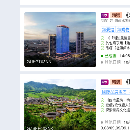
《
精選
+高鐵》 
品嚐【祖傳鹵水獅
與夜 潮州美
無憂退
無購物
《「潮汕風情畫
於包廂享用【鮑
品嚐【祖傳鹵水
已成團
14/08
GUFGT03NN
其他日期
18/
《
精選
on梅州昌盛
國際品牌酒店
FP03XNK
）
《閩粵風情．梅
連續2晚保證入住
探索世界文化遺
其他日期
16/
9
,
08/09
,
09/09
,
1
GZSFP03XNK