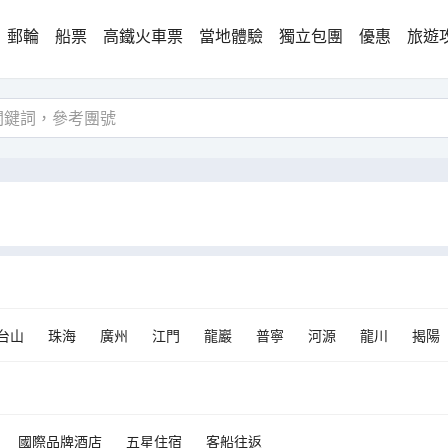
郵輪
船票
高鐵火車票
當地體驗
獨立包團
優惠
旅遊
台山
珠海
廣州
江門
龍巖
普寧
河源
龍川
揭陽
國際品牌酒店
五星住宿
客船往返