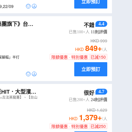
立即預訂
9
,
22/09
集團旗下》台山
4.4
不錯
藤糍製作 台山
已售100+人
11
則評價
HKD
999
849
+
HKD
/人
限額優惠 · 特別優惠
已減
150
屎藤糍」半打
立即預訂
HIT．大型濱水
4.7
很好
湯+古法蒸龍躉】、【台山
已售200+人
24
則評價
HKD
1,629
1,379
+
HKD
/人
限額優惠 · 特別優惠
已減
250