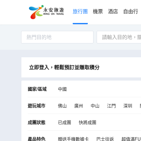
旅行團
機票
酒店
自由行
熱門目的地
立即登入，輕鬆預訂並賺取積分
國家/區域
中國
遊玩城市
佛山
廣州
中山
江門
深圳
成團狀態
已成團
快將成團
產品特色
贈送手機數據卡
巴士往返
超值滿FU