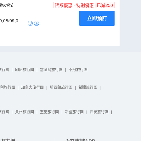
限額優惠 · 特別優惠
已減
250
脆皮雞)】
立即預訂
9
,
08/09
,
09/0
旅行團
|
印尼旅行團
|
富國島旅行團
|
不丹旅行團
利旅行團
|
加拿大旅行團
|
新西蘭旅行團
|
希臘旅行團
|
旅行團
|
貴州旅行團
|
重慶旅行團
|
新疆旅行團
|
西安旅行團
|