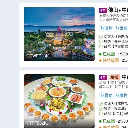
顺德瑪雅海灘水公園
順德自然科學館
佛山+中
華僑城歡樂海岸主題公園-瑪雅海灘水公園
灣夢幻劇場
保證入住洲際酒店
上)+香茅堂焗大龍
甘坑古鎮
K11 ECOAST
赤坎·廣東
無購物
無車販
珠海太空中心
紅旗1970藝術區
中山
保證入住洲際酒
小欖民俗博物館
馬鞍島海邊野公園
暢遊「長鹿休博
品嚐【傳統順德
三十三墟街
上岳古民居
奇幻侏羅紀
【深海珍味龍躉10
已成團
15/08
GCWFR03KJ
「玉堂春暖」~巧手功夫點心宴
快將成團
25/
中
精選
Le Mérid
品嚐【(位上)秘
岐乳鴿】【(位上
無憂退
無購物
保證入住國際品牌
暢遊「匯豐城」
品嚐【(位上)
燒石岐乳鴿】【(
已成團
21/08
GTFFB02KJ
快將成團
04/