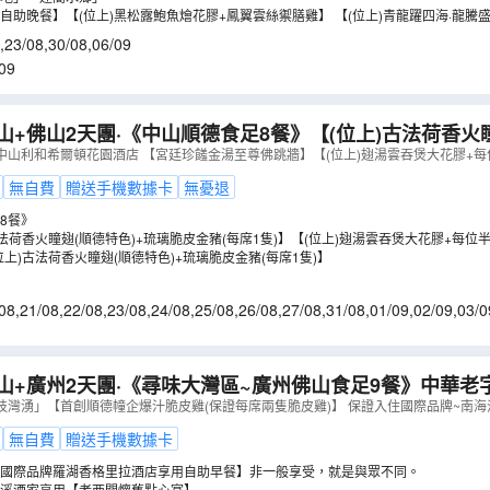
自助晚餐】【(位上)黑松露鮑魚燴花膠+鳳翼雲絲禦膳雞】 【(位上)青龍躍四海·龍騰盛
,
23/08
,
30/08
,
06/09
09
山+佛山2天團·《中山順德食足8餐》【(位上)古法荷香火
豬(每席1隻)】
（
GTFFP02KMJ
）
中山利和希爾頓花園酒店 【宮廷珍饈金湯至尊佛跳牆】【(位上)翅湯雲吞煲大花膠+
無自費
贈送手機數據卡
無憂退
8餐》
古法荷香火瞳翅(順德特色)+琉璃脆皮金豬(每席1隻)】【(位上)翅湯雲吞煲大花膠+每
跳牆宴】
上)古法荷香火瞳翅(順德特色)+琉璃脆皮金豬(每席1隻)】
08
,
21/08
,
22/08
,
23/08
,
24/08
,
25/08
,
26/08
,
27/08
,
31/08
,
01/09
,
02/09
,
03/0
8/09
,
09/09
,
10/09
,
11/09
山+廣州2天團·《尋味大灣區~廣州佛山食足9餐》中華老
懷舊點心宴】
（
GEFFD02MJ
）
枝灣湧」【首創順德幢企爆汁脆皮雞(保證每席兩隻脆皮雞)】 保證入住國際品牌~南
無自費
贈送手機數據卡
國際品牌羅湖香格里拉酒店享用自助早餐】非一般享受，就是與眾不同。
溪酒家享用【老西關懷舊點心宴】