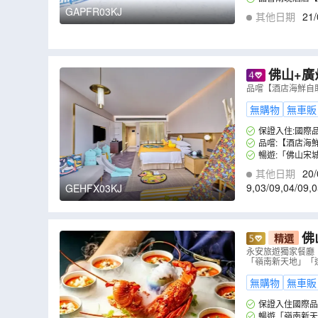
(位上)鮑汁花菇扣
GAPFR03KJ
其他日期
21/
佛山+廣
爾頓酒店+(
品嚐【酒店海鮮自
情」「廣州動
無購物
無車販
保證入住:國際品
頓酒店(每天首團首
品嚐:【酒店海
宴】
暢遊:「佛山宋城
其他日期
20/
9
,
03/09
,
04/09
,
0
GEHFX03KJ
佛
精選
【洲際酒店
永安旅遊獨家餐廳【
「嶺南新天地」「
無購物
無車販
保證入住國際品
暢遊「嶺南新天