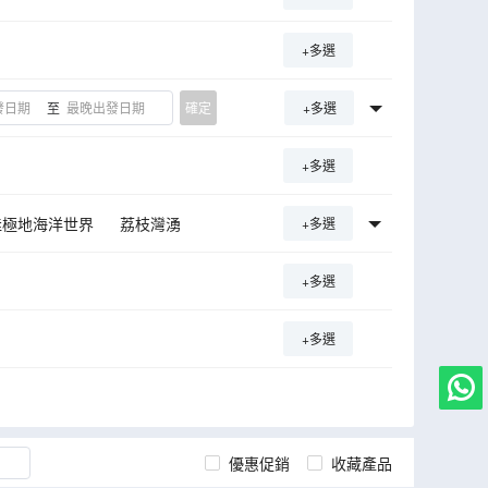
+多選
至
確定
+多選
+多選
佳極地海洋世界
荔枝灣湧
+多選
永慶坊旅遊區
十三行博物館
+多選
藍田紫林旅遊度假區
西堤文創街區
+多選
峯山公園
博物館
廣東粵劇博物館
甘竹灘洪潮發電站
優惠促銷
收藏產品
文化創意基地