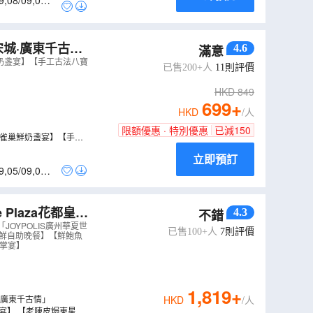
9
,
08/09
,
09/0
城·廣東千古
4.6
滿意
）
鮮奶盞宴】【手工古法八寶
已售200+人
11
則評價
HKD
849
699
+
HKD
/人
限額優惠 · 特別優惠
已減
150
+雀巢鮮奶盞宴】【手工
立即預訂
9
,
05/09
,
06/0
Plaza花都皇冠
4.3
不錯
JOYPOLIS廣州華夏世
已售100+人
7
則評價
海鮮自助晚餐】【鮮鮑魚
鵝掌宴】
1,819
+
•廣東千古情」
HKD
/人
宴】 【老陳皮焗東星斑+