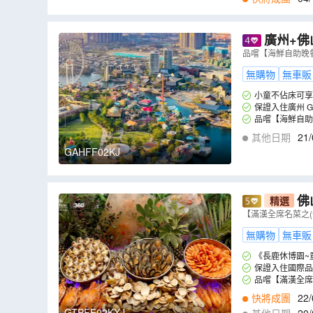
廣州+佛
+細意安排
品嚐【海鮮自助晚
無購物
無車販
小童不佔床可享
保證入住廣州 GH
品嚐【海鮮自助
其他日期
21/
GAHFF02KJ
佛
精選
餐】長鹿休
【滿漢全席名菜之
無購物
無車販
《長鹿休博園~
保證入住國際品牌
品嚐【滿漢全席
快將成團
22/
GTPFE02KXJ