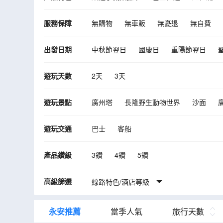
服務保障
無購物
無車販
無憂退
無自費
出發日期
中秋節翌日
國慶日
重陽節翌日
10月
11月
12月
2027年01月
遊玩天數
2天
3天
09月
10月
遊玩景點
廣州塔
長隆野生動物世界
沙面
TIT創意園
廣州熱雪奇蹟
永慶坊
遊玩交通
巴士
客船
赤松宮
西坊大院文化旅遊區
鈞明歡
七星巖
七星巖牌坊廣場
肇慶古城牆
產品鑽級
3鑽
4鑽
5鑽
廣東蒙古大營旅遊度假區
長鹿旅遊休博
高級篩選
大良華蓋路商業步行街
線路特色/酒店等級
碧江金樓
佛
順德歡樂海岸PLUS
翰林湖農業公園
永安推薦
當季人氣
旅行天數
和平路公仔街
廣東千古情
順德容桂