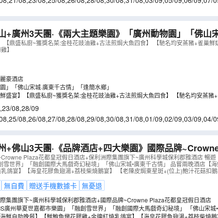
08
,
21/08
,
23/08
,
25/08
,
26/08
,
28/08
,
30/08
,
31/08
,
03/09
,
05/09
,
06/09
,
07/0
2/09
,
13/09
,
16/09
,
17/09
山+廣州3天團·《兩大主題樂園》「廣州動物園」「佛山宋
豪酒店(每房贈送乙份~精緻蛋糕+水果)
（
GXPFP03KJ
】【鼎盛私廚~獲獎名菜:金桂花豉油雞+古法煎焗大魚四食】 【馳名均安蒸豬+雀巢
撈雞】
麗豪酒店
園」「佛山宋城·廣東千古情」「逢簡水鄉」
鮮盛宴】【鼎盛私廚~獲獎名菜:金桂花豉油雞+古法煎焗大魚四食】 【馳名均安蒸豬
風生水起撈雞】
,
23/08
,
28/09
08
,
25/08
,
26/08
,
27/08
,
28/08
,
29/08
,
30/08
,
31/08
,
01/09
,
02/09
,
03/09
,
04/0
9/09
,
10/09
,
11/09
,
12/09
州+佛山3天團·《品牌酒店+四大樂園》國際品牌~Crowne 
「融創雪世界」
（
GAPFR03KJ
）
rowne Plaza花都皇冠假日酒店+保利洲際集團旗下~廣州科學城保利郡雅酒店 暢遊「
創雪世界」「融創國際大馬戲奇幻秘境」「佛山宋城•廣東千古情」 品嘗兩晚酒店【
燒乳鴿宴】【海皇花膠魚翅湯+荔枝柴燒鵝宴】 【老陳皮焗東星斑+(位上)鮑汁花菇扣
無自費
贈送手機數據卡
無憂退
集團旗下~廣州科學城保利郡雅酒店+國際品牌~Crowne Plaza花都皇冠假日酒店
OLIS廣州華夏世嘉都市樂園」「融創雪世界」「融創國際大馬戲奇幻秘境」 「佛山宋城
海鮮自助晚餐】【鮮鮑魚燉花膠雞+金牌紅燒乳鴿宴】【海皇花膠魚翅湯+荔枝柴燒鵝