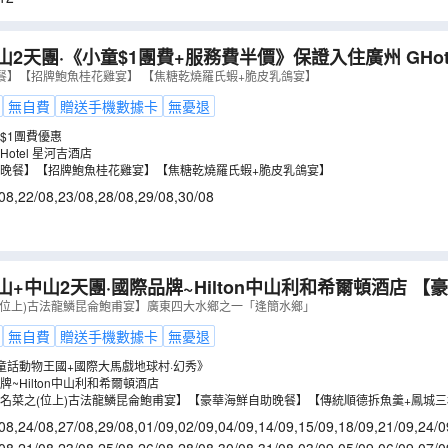
山2天團·《小童$1團費+服務費半價》保證入住廣州 GHot
體驗製作傳統香囊
（
GAHFF02KJ
）
餐】【招牌鮑魚桂花雞宴】 【焦糖乾燒羅氏蝦+脆皮乳鴿宴】
無自費
贈送手機數據卡
無憂退
$1團費優惠
otel 星河吉酒店
晚餐】【招牌鮑魚桂花雞宴】【焦糖乾燒羅氏蝦+脆皮乳鴿宴】
08
,
22/08
,
23/08
,
28/08
,
29/08
,
30/08
山+中山2天團·國際品牌~Hilton中山利和希爾頓酒店 
博園~童話動物王國+國際大馬戲
（
GTPFE02KXJ
）
(位上)古法龍鱗昆侖鮑甫宴】廣東四大水鄉之一「逢簡水鄉」
無自費
贈送手機數據卡
無憂退
童話動物王國+國際大馬戲地球村·幻秀》
~Hilton中山利和希爾頓酒店
名菜之(位上)古法龍鱗昆侖鮑甫宴】【豪華海鮮自助晚餐】【傳統順德拆魚羹+鳳城
08
,
24/08
,
27/08
,
29/08
,
01/09
,
02/09
,
04/09
,
14/09
,
15/09
,
18/09
,
21/09
,
24/0