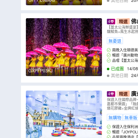
其他日期
20/
9
,
10/09
,
11/09
,
1
佛
精選
情」順德美麗
【薑太公海鮮盛宴
釀鯪魚+風生水起
無憂退
兩晚入住順德美
暢遊「廣州動物
品嚐【薑太公海
古法八寶釀鯪魚+
已成團
14/08
GXPFP03KJ
其他日期
24/
9
,
07/09
,
08/09
,
0
廣
精選
假日酒店+
保證入住國際品牌~C
嘉都市樂園」「融
燉花膠雞+金牌紅
無購物
無車販
保證入住保利洲際
暢遊「JOYP
品嘗兩晚酒店【