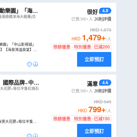
林公園
心動樂園」「海泉
4.8
很好
祖廟
荷蘭花卉小鎮
翅湯過橋深海大龍躉(位
已售300+人
26
則評價
區
淇澳島
海泉灣夢幻劇場
HKD
1,679
金鐘湖公園
西江花海
1,479
+
HKD
/人
僑華人博物館
公坑寺旅遊區
動樂園」「中山影視城」
限額優惠 · 特別優惠
已減
200
球】【海泉灣温泉宴】
天輪
石岐乳鴿
立即預訂
》國際品牌~中山
4.6
滿意
煲大花膠+每位半隻紅燒石
已售300+人
20
則評價
HKD
949
799
+
HKD
/人
限額優惠 · 特別優惠
已減
150
吞煲大花膠+每位半隻紅
立即預訂