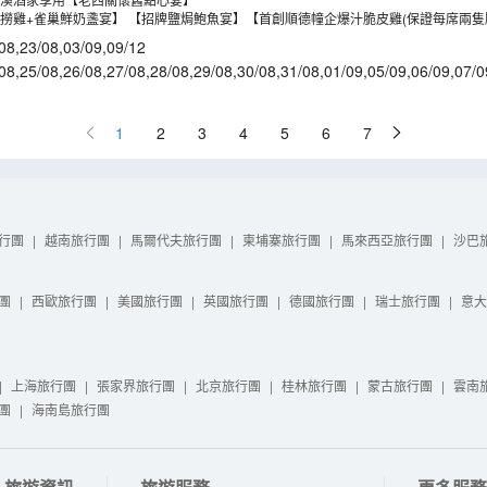
撈雞+雀巢鮮奶盞宴】 【招牌鹽焗鮑魚宴】【首創順德幢企爆汁脆皮雞(保證每席兩隻
08
,
23/08
,
03/09
,
09/12
08
,
25/08
,
26/08
,
27/08
,
28/08
,
29/08
,
30/08
,
31/08
,
01/09
,
05/09
,
06/09
,
07/0
2/09
,
13/09
,
14/09
,
15/09
1
2
3
4
5
6
7
行團
|
越南旅行團
|
馬爾代夫旅行團
|
柬埔寨旅行團
|
馬來西亞旅行團
|
沙巴
團
|
西歐旅行團
|
美國旅行團
|
英國旅行團
|
德國旅行團
|
瑞士旅行團
|
意大
|
上海旅行團
|
張家界旅行團
|
北京旅行團
|
桂林旅行團
|
蒙古旅行團
|
雲南
團
|
海南島旅行團