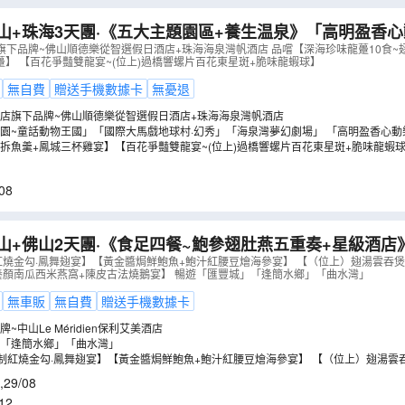
碧江村心祠堂羣
左灘村
河口百年火車站主題公園
潭洲木趣森
山+珠海3天團·《五大主題園區+養生温泉》「高明盈香
龍江農耕文化博物館
金榜牌坊
佛山宋城
中華第一牌坊
」「長鹿休博園~童話動物王國」
（
GCWFR03KJ
）
旗下品牌~佛山順德樂從智選假日酒店+珠海海泉灣帆酒店 品嚐【深海珍味龍躉10食~
躉】 【百花爭豔雙龍宴~(位上)過橋響螺片百花東星斑+脆味龍蝦球】
華僑國際旅遊度假區
塘口墟天下糧倉
鳳儀裡碉樓群
鳳儀裏旅遊
無自費
贈送手機數據卡
無憂退
影視城
孫文西路
中山市博物館
中山紅博城
古董車博物館
店旗下品牌~佛山順德樂從智選假日酒店+珠海海泉灣帆酒店
江門古勞水鄉旅遊區
梁啟超故居紀念館
長廊歡樂園
中國僑都華
園~童話動物王國」「國際大馬戲地球村·幻秀」「海泉灣夢幻劇場」 「高明盈香心
拆魚羹+鳳城三杯雞宴】【百花爭豔雙龍宴~(位上)過橋響螺片百花東星斑+脆味龍蝦
清遠長隆森林王國
筆架山大瀑布
清遠雞文化館
鳳城之眼摩
食~翅湯過橋深海大龍躉(位上)+香茅堂焗大龍躉】
08
山+佛山2天團·《食足四餐~鮑參翅肚燕五重奏+星級酒店
ien保利艾美酒店
（
GTFFB02KJ
）
製紅燒金勾·鳳舞翅宴】【黃金醬焗鮮鮑魚+鮑汁紅腰豆燴海參宴】 【（位上）翅湯雲吞
)養顏南瓜西米燕窩+陳皮古法燒鵝宴】 暢遊「匯豐城」「逢簡水鄉」「曲水灣」
無車販
無自費
贈送手機數據卡
~中山Le Méridien保利艾美酒店
「逢簡水鄉」「曲水灣」
秘制紅燒金勾·鳳舞翅宴】【黃金醬焗鮮鮑魚+鮑汁紅腰豆燴海參宴】 【（位上）翅湯雲
位上)養顏南瓜西米燕窩+陳皮古法燒鵝宴】
,
29/08
12