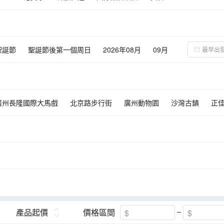
聖誕節
聖誕節後第一個周日
2026年08月
09月
02月
03月
04月
05月
06月
07月
08月
廣州長隆國際大馬戲
北京路步行街
廣州動物園
沙灣古鎮
正
十八羅漢山森林公園
南沙十九湧
南沙遊艇會
黃埔古港
西關
樂世界華夏世嘉都市樂園
正佳企鵝冰雪世界
海珠有軌電車1號線
（宋城一路）
披雲樓
肇慶星湖國家濕地公園-仙女湖景區
紫荊
園
佛山祖廟
逢簡水鄉
盈香心動樂園
佛山嶺南新天地
順
山創意產業園
西樵山風景名勝區-天湖公園
亞洲藝術公園
順德
吳家大院
葉問宗師館
佛羅倫薩小鎮jungle奇幻叢林
煙橋古村
產品起價
價格區間
漁人碼頭
佛山市博物館
曲水灣風情街商業街-磚雕
夏漖糧園喜