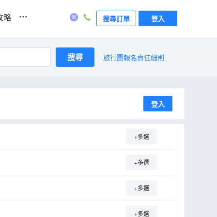
...
攻略
搜尋訂單
登入
搜尋
旅行團報名責任細則
登入
+多選
+多選
+多選
+多選