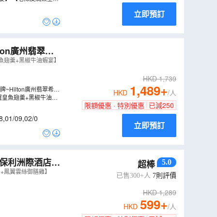
立即預訂
ton廣州翡翠希
宋城•廣東千古
魚翅羹+黑椒牛油蝦宴】
HKD
1,739
1,489
+
~Hilton廣州翡翠希爾
HKD
/人
蟹皇魚翅羹+黑椒牛油蝦
限額優惠 · 特別優惠
已減
250
8
,
01/09
,
02/0
立即預訂
保利洲際酒店+
5.0
超棒
膠+鳳翼雲絲御膳雞】
已售300+人
7
則評價
HKD
1,289
599
+
HKD
/人