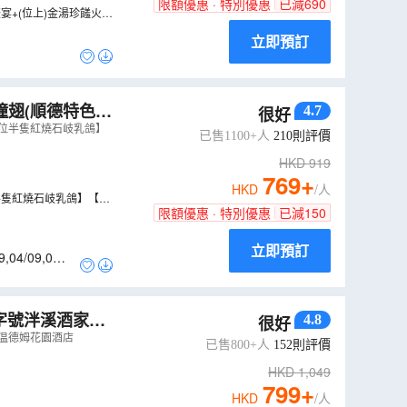
限額優惠 · 特別優惠
已減
690
宴+(位上)金湯珍饈火腿
立即預訂
瞳翅(順德特色)
4.7
很好
每位半隻紅燒石岐乳鴿】
已售1100+人
210
則評價
HKD
919
769
+
HKD
/人
位半隻紅燒石岐乳鴿】【宮
限額優惠 · 特別優惠
已減
150
立即預訂
9
,
04/09
,
05/0
字號泮溪酒家享
4.8
很好
海温德姆花園酒店
已售800+人
152
則評價
HKD
1,049
799
+
HKD
/人