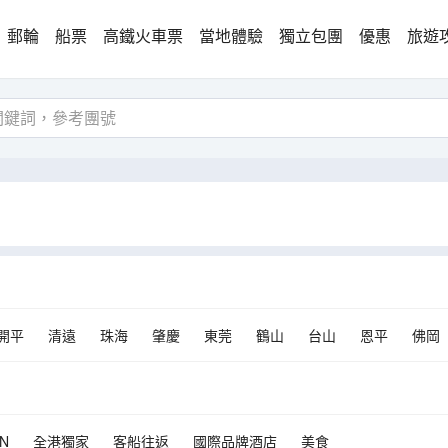
郵輪
船票
高鐵火車票
當地體驗
獨立包團
優惠
旅遊
開平
清遠
珠海
肇慶
東莞
鶴山
台山
恩平
佛岡
N
全港獨家
客船往返
國際品牌酒店
美食