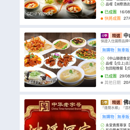
品嚐【洲際酒店
燴花膠】
已成團
16/08
GEHFY02KXJ
快將成團
27/
中
精選
+琉璃脆皮金
保證入住國際品牌
無購物
無車販
《中山順德食足
品嚐【(位上)
廷珍饈金湯至尊佛
包回程晚餐【(位
已成團
29/08
GTFFP02KMJ
其他日期
20/
9
,
06/09
,
07/09
,
0
佛
精選
用【老西關
「逢簡水鄉」「荔
無購物
無車販
永安貴賓尊享【
於中華老字號泮