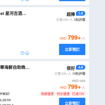
el 星河吉酒店
5.0
超棒
已售100+人
1
則評價
799
+
HKD
/人
立即預訂
【豪華海鮮自助晚
4.8
很好
已售300+人
19
則評價
HKD
949
799
+
HKD
/人
限額優惠 · 特別優惠
已減
150
三杯雞宴】
9
,
28/09
立即預訂