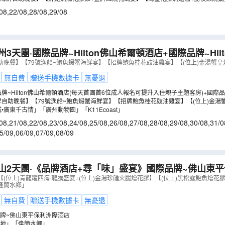
鵝掌宴】
08
,
22/08
,
28/08
,
29/08
州3天團·國際品牌~Hilton佛山希爾頓酒店+國際品牌~Hil
每天首團首6位成人報名可提升入住親子主題客房)+「佛山
助晚餐】【79號漁船~鮑魚蝦蟹海鮮宴】【招牌鮑魚桂花豉油雞宴】【(位上)金湯蟹皇
物園」「K11Ecoast」
（
GEHFX03KJ
）
無自費
贈送手機數據卡
無憂退
牌~Hilton佛山希爾頓酒店(每天首團首6位成人報名可提升入住親子主題客房)+國際品牌
6位成人報名可提升入住親子主題客房)
鮮自助晚餐】【79號漁船~鮑魚蝦蟹海鮮宴】【招牌鮑魚桂花豉油雞宴】【(位上)金湯
•廣東千古情」「廣州動物園」「K11Ecoast」
08
,
21/08
,
22/08
,
23/08
,
24/08
,
25/08
,
26/08
,
27/08
,
28/08
,
29/08
,
30/08
,
31/0
5/09
,
06/09
,
07/09
,
08/09
山2天團·《品牌酒店+尋「味」盛宴》國際品牌~佛山東平
自助晚餐】
（
GEHFY02KXJ
）
(位上)青龍躍四海·龍騰盛宴+(位上)金湯珍饈火腿燴花膠】【(位上)黑松露鮑魚燴花
逢簡水鄉」
無自費
贈送手機數據卡
無憂退
牌~佛山東平保利洲際酒店
地」「逢簡水鄉」